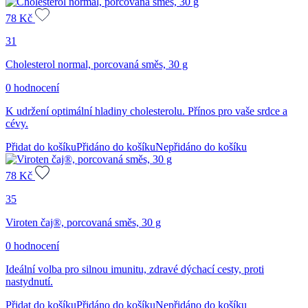
78
Kč
31
Cholesterol normal, porcovaná směs, 30 g
0 hodnocení
K udržení optimální hladiny cholesterolu. Přínos pro vaše srdce a
cévy.
Přidat do košíku
Přidáno do košíku
Nepřidáno do košíku
78
Kč
35
Viroten čaj®, porcovaná směs, 30 g
0 hodnocení
Ideální volba pro silnou imunitu, zdravé dýchací cesty, proti
nastydnutí.
Přidat do košíku
Přidáno do košíku
Nepřidáno do košíku