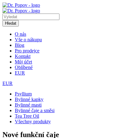
Hledat
O nás
Vše o nákupu
Blog
Pro prodejce
Kontakt
Můj účet
Oblíbené
EUR
EUR
Psyllium
Bylinné kapky
Bylinné masti
Bylinné čaje a směsi
Tea Tree Oil
Všechny produkty
Nové funkční čaje