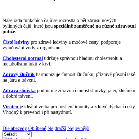
Naše řada funkčních čajů se rozrostla o pět zbrusu nových
bylinných čajů, které jsou
speciálně zaměřené na různé zdravotní
potíže
.
Čisté ledviny
pro zdravé ledviny a močové cesty, podporuje
vylučování vody z organismu.
Cholesterol normal
udržuje správnou hladinu cholesterolu a
metabolismu tuků v krvi.
Zdravý žlučník
harmonizuje činnost žlučníku, příznivě působí také
na játra a trávení.
Zdravá slinivka
podporuje zdravou činnost slinivky, jater, žlučníku
a dobré trávení.
Viroten
je ideální volba pro posílení imunity a zdravé dýchací cesty.
Vhodný k prevenci i při nastydnutí.
Dle abecedy
Oblíbené
Nejdražší
Nejlevnější