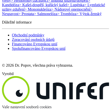
vředy
> Hemoroidy-začínající
> Imunita snížená-dospělí
>
Kandidóza
> Kašel-dospělí, kuřácký kašel
> Lupénka
> Lymfatické
uzliny-zduření
> Mononukleóza
> Nádorové onemocnění
>
Nespavost
> Prostata
> Salmonelóza
> Trombóza
> Výtok-ženský
Důležité informace
Obchodní podmínky
Zpracování osobních údajů
Financováno Evropskou unií
Spolufinancováno Evropskou unií
© 2026 Dr. Popov, všechna práva vyhrazena.
Vyrobil
Vaše nastavení souborů cookies