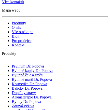
Více kontaktů
Mapa webu
Produkty
O nás
Vše o nákupu
Blog
Pro prodejce
Kontakt
Produkty
Psyllium Dr. Popova
Bylinné kapky Dr. Popova
Bylinné čaje a směsi
Bylinné masti Dr. Popova
Kosmetika Dr. Popova
Balíčky Dr. Popova
Doplňky stravy
Aromaterapie Dr. Popova
Byliny Dr. Popova
Zdravá výživa