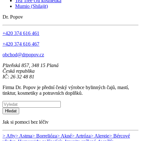
Tea Tree Oil kosmetika
Mumio (Shilajit)
Dr. Popov
+420 374 616 461
+420 374 616 467
obchod@drpopov.cz
Plzeňská 857, 348 15 Planá
Česká republika
IČ: 26 32 48 81
Firma Dr. Popov je přední český výrobce bylinných čajů, mastí,
tinktur, kosmetiky a potravních doplňků.
Hledat
Jak si pomoci bez léčiv
> Afty
> Astma
> Borrelióza
> Akné
> Artróza
> Alergie
> Bércové