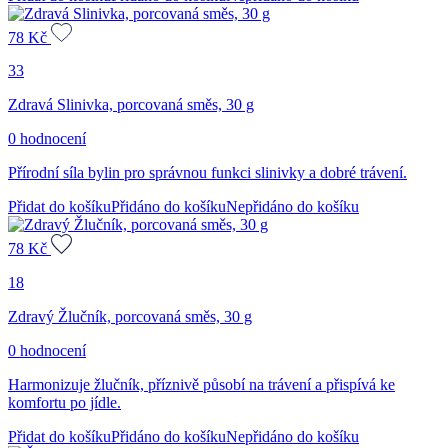
78
Kč
33
Zdravá Slinivka, porcovaná směs, 30 g
0 hodnocení
Přírodní síla bylin pro správnou funkci slinivky a dobré trávení.
Přidat do košíku
Přidáno do košíku
Nepřidáno do košíku
78
Kč
18
Zdravý Žlučník, porcovaná směs, 30 g
0 hodnocení
Harmonizuje žlučník, příznivě působí na trávení a přispívá ke
komfortu po jídle.
Přidat do košíku
Přidáno do košíku
Nepřidáno do košíku