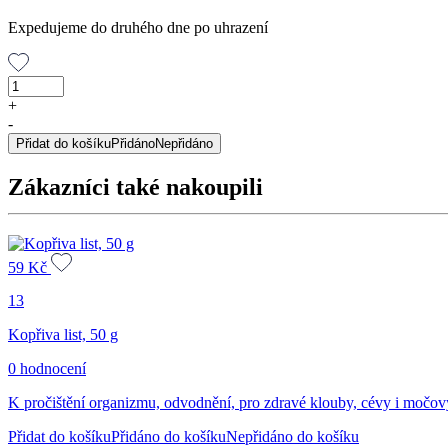
Expedujeme do druhého dne po uhrazení
Tužebník
nať,
+
50
-
g
Přidat do košíku
Přidáno
Nepřidáno
množství
Zákazníci také nakoupili
59
Kč
13
Kopřiva list, 50 g
0 hodnocení
K pročištění organizmu, odvodnění, pro zdravé klouby, cévy i močo
Přidat do košíku
Přidáno do košíku
Nepřidáno do košíku