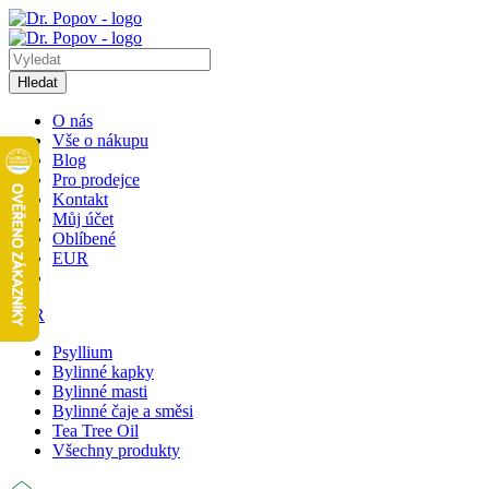
Hledat
O nás
Vše o nákupu
Blog
Pro prodejce
Kontakt
Můj účet
Oblíbené
EUR
EUR
Psyllium
Bylinné kapky
Bylinné masti
Bylinné čaje a směsi
Tea Tree Oil
Všechny produkty