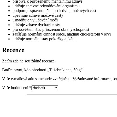
přispívá k přirozenému mentálnímu zdraví
udržuje správné odvodňování organismu
podporuje správnou činnost ledvin, močových cest
upevňuje zdravé močové cesty
usnadňuje vylučování moči
udržuje zdravé dýchací cesty
pro osvěžení těla, přirozenou obranyschopnost
zajišťuje normální činnost srdce, hladinu cholesterolu v krvi
udržuje normální stav pokožky a tkání
Recenze
Zatím zde nejsou žádné recenze.
Buďte první, kdo ohodnotí „Tužebník nať, 50 g“
Vaše e-mailová adresa nebude zveřejněna.
Vyžadované informace js
Vaše hodnocení
*