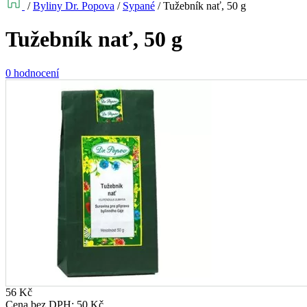
/
Byliny Dr. Popova
/
Sypané
/
Tužebník nať, 50 g
Tužebník nať, 50 g
0 hodnocení
56
Kč
Cena bez DPH:
50
Kč