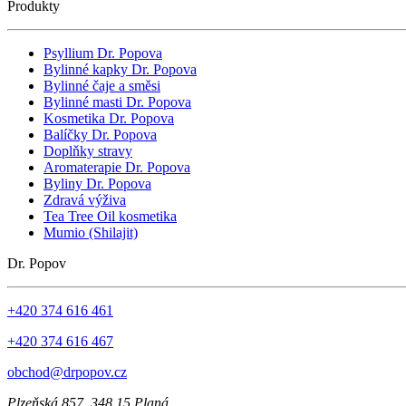
Produkty
Psyllium Dr. Popova
Bylinné kapky Dr. Popova
Bylinné čaje a směsi
Bylinné masti Dr. Popova
Kosmetika Dr. Popova
Balíčky Dr. Popova
Doplňky stravy
Aromaterapie Dr. Popova
Byliny Dr. Popova
Zdravá výživa
Tea Tree Oil kosmetika
Mumio (Shilajit)
Dr. Popov
+420 374 616 461
+420 374 616 467
obchod@drpopov.cz
Plzeňská 857, 348 15 Planá