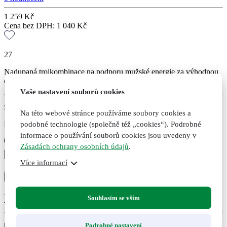
1 259
Kč
Cena bez DPH:
1 040
Kč
27
Nadupaná trojkombinace na podporu mužské energie za výhodnou
cenu.
Vaše nastavení souborů cookies
Skladem
Na této webové stránce používáme soubory cookies a
podobné technologie (společně též „cookies“). Podrobné
Expedujeme do druhého dne po uhrazení
informace o používání souborů cookies jsou uvedeny v
Zásadách ochrany osobních údajů
.
Triple
Více informací
booster
+
-
trojkombinace
Přidat do košíku
Přidáno
Nepřidáno
množství
Doporučené kombinace
Souhlasím se vším
Podrobné nastavení