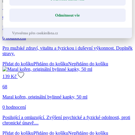
169
Kč
Odmítnout vše
68
Fit muži 50+, originální bylinné kapky, 50 ml
Vytvořeno přes cookieslista.cz
0 hodnocení
Pro mužské zdraví, vitalitu a fyzickou i duševní výkonnost. Doplněk
stravy.
Přidat do košíku
Přidáno do košíku
Nepřidáno do košíku
139
Kč
68
Maral kořen, originální bylinné kapky, 50 ml
0 hodnocení
Posilující a omlazující. Zvýšení psychické a fyzické odolnosti, proti
chronické únavě....
Přidat do košíku
Přidáno do košíku
Nepřidáno do košíku