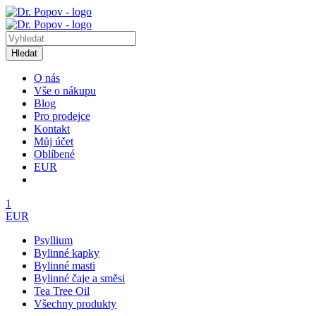
Hledat
O nás
Vše o nákupu
Blog
Pro prodejce
Kontakt
Můj účet
Oblíbené
EUR
1
EUR
Psyllium
Bylinné kapky
Bylinné masti
Bylinné čaje a směsi
Tea Tree Oil
Všechny produkty