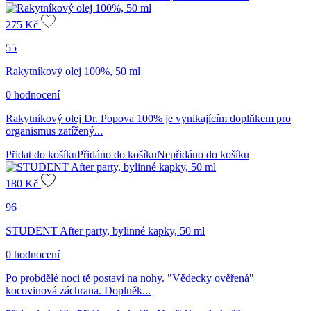
275
Kč
55
Rakytníkový olej 100%, 50 ml
0 hodnocení
Rakytníkový olej Dr. Popova 100% je vynikajícím doplňkem pro
organismus zatížený...
Přidat do košíku
Přidáno do košíku
Nepřidáno do košíku
180
Kč
96
STUDENT After party, bylinné kapky, 50 ml
0 hodnocení
Po probdělé noci tě postaví na nohy. "Vědecky ověřená"
kocovinová záchrana. Doplněk...