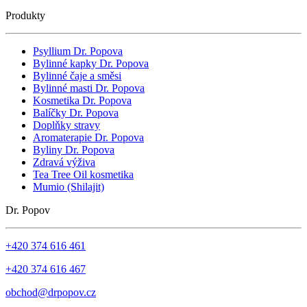
Produkty
Psyllium Dr. Popova
Bylinné kapky Dr. Popova
Bylinné čaje a směsi
Bylinné masti Dr. Popova
Kosmetika Dr. Popova
Balíčky Dr. Popova
Doplňky stravy
Aromaterapie Dr. Popova
Byliny Dr. Popova
Zdravá výživa
Tea Tree Oil kosmetika
Mumio (Shilajit)
Dr. Popov
+420 374 616 461
+420 374 616 467
obchod@drpopov.cz