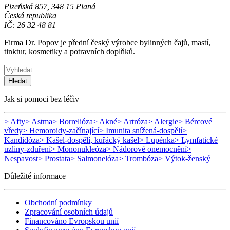
Plzeňská 857, 348 15 Planá
Česká republika
IČ: 26 32 48 81
Firma Dr. Popov je přední český výrobce bylinných čajů, mastí,
tinktur, kosmetiky a potravních doplňků.
Hledat
Jak si pomoci bez léčiv
> Afty
> Astma
> Borrelióza
> Akné
> Artróza
> Alergie
> Bércové
vředy
> Hemoroidy-začínající
> Imunita snížená-dospělí
>
Kandidóza
> Kašel-dospělí, kuřácký kašel
> Lupénka
> Lymfatické
uzliny-zduření
> Mononukleóza
> Nádorové onemocnění
>
Nespavost
> Prostata
> Salmonelóza
> Trombóza
> Výtok-ženský
Důležité informace
Obchodní podmínky
Zpracování osobních údajů
Financováno Evropskou unií