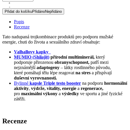
booster
+
-
trojkombinace
Přidat do košíku
Přidáno
Nepřidáno
množství
Popis
Recenze
Tato nadupaná trojkombinace produktů pro podporu mužské
energie, chuti do života a sexuálního zdraví obsahuje:
Valhallovy kapky
MUMIO (Shilajit)
přírodní multiminerál,
který
podporuje přirozenou
obranyschopnost,
patří mezi
nejznámější
adaptogeny
– látky rostlinného původu,
které pomáhají tělu lépe reagovat
na stres
a přispívají
duševní vyrovnanosti.
Bylinné
kapsle Triple testo booster
na podporu
hormonální
aktivity
,
výdrže, vitality, energie
a
regenerace,
pro
maximální výkony
a
výsledky
ve sportu a jiné fyzické
zátěži.
Recenze