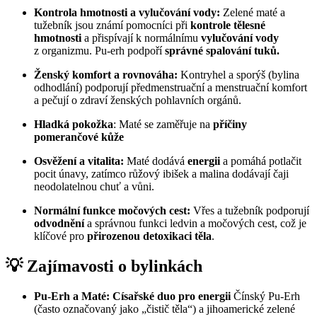
Kontrola hmotnosti a vylučování vody:
Zelené maté a
tužebník jsou známí pomocníci při
kontrole tělesné
hmotnosti
a přispívají k normálnímu
vylučování vody
z organizmu. Pu-erh podpoří
správné spalování tuků.
Ženský komfort a rovnováha:
Kontryhel a sporýš (bylina
odhodlání) podporují předmenstruační a menstruační komfort
a pečují o zdraví ženských pohlavních orgánů.
Hladká pokožka
: Maté se zaměřuje na
příčiny
pomerančové kůže
Osvěžení a vitalita:
Maté dodává
energii
a pomáhá potlačit
pocit únavy, zatímco růžový ibišek a malina dodávají čaji
neodolatelnou chuť a vůni.
Normální funkce močových cest:
Vřes a tužebník podporují
odvodnění
a správnou funkci ledvin a močových cest, což je
klíčové pro
přirozenou detoxikaci těla
.
💡 Zajímavosti o bylinkách
Pu-Erh a Maté: Císařské duo pro energii
Čínský Pu-Erh
(často označovaný jako „čistič těla“) a jihoamerické zelené