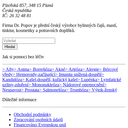
Plzeňská 857, 348 15 Planá
Česká republika
IČ: 26 32 48 81
Firma Dr. Popov je přední český výrobce bylinných čajů, mastí,
tinktur, kosmetiky a potravních doplňků.
Hledat
Jak si pomoci bez léčiv
> Afty
> Astma
> Borrelióza
> Akné
> Artróza
> Alergie
> Bércové
vředy
> Hemoroidy-začínající
> Imunita snížená-dospělí
>
Kandidóza
> Kašel-dospělí, kuřácký kašel
> Lupénka
> Lymfatické
uzliny-zduření
> Mononukleóza
> Nádorové onemocnění
>
Nespavost
> Prostata
> Salmonelóza
> Trombóza
> Výtok-ženský
Důležité informace
Obchodní podmínky
Zpracování osobních údajů
Financováno Evropskou unií