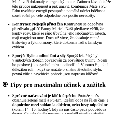
Maté tvoří dokonalý energetický motor. Zatímco káva dokáže
tělo prudce nakopnout a pak unavit, kombinace Maté a Pu-
Erhu uvolňuje energii postupně a pomáhá udržet bdělost a
soustředění po celé odpoledne bez pocitu nervozity.
Kontryhel: Nejlepší přítel žen
Kontryhelu se odedávna
přezdívalo „plášť Panny Marie“. Naši předkové věřili, že
kapky rosy, které se ráno třpytí na jeho laločnatých listech,
mají magickou moc. Dnes už víme, že obsahuje cenné
třísloviny a fytohormony, které dokonale ladí s ženským
cyklem.
Sporýš: Bylina odhodlání a síly
Sporýš lékařský byl
v antických dobách považován za posvátnou bylinu. Nosili
ho poslové jako symbol míru a odhodlání. V tomto čaji plní
důležitou roli – když se snažíte o změnu životního stylu,
pevná vůle a psychická pohoda jsou naprosto klíčové.
🎯 Tipy pro maximální účinek a zážitek
Správné načasování je klíč k úspěchu
Protože směs
obsahuje zelené maté a Pu-Erh, ideální doba na šálek čaje je
dopoledne mezi snídaní a obědem
, nebo
brzy odpoledne
(kolem 14.–15. hodiny), kdy na nás často padá poobědová
únava. Čaj vás skvěle nastartuje a potlačí chutě na sladké