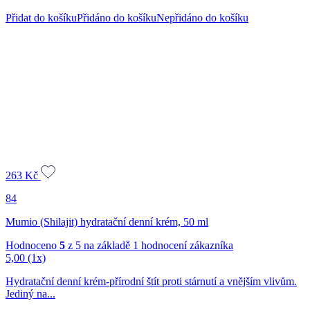
Přidat do košíku
Přidáno do košíku
Nepřidáno do košíku
263
Kč
84
Mumio (Shilajit) hydratační denní krém, 50 ml
Hodnoceno
5
z 5 na základě
1
hodnocení zákazníka
5,00
(1x)
Hydratační denní krém-přírodní štít proti stárnutí a vnějším vlivům.
Jediný na...