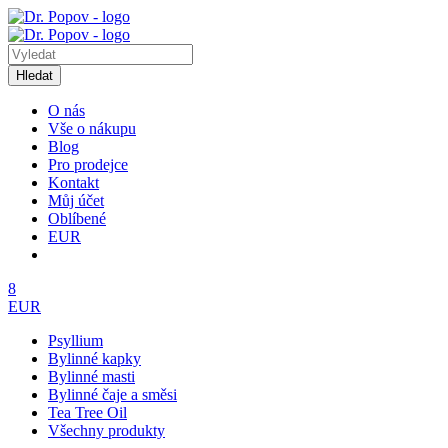
Hledat
O nás
Vše o nákupu
Blog
Pro prodejce
Kontakt
Můj účet
Oblíbené
EUR
8
EUR
Psyllium
Bylinné kapky
Bylinné masti
Bylinné čaje a směsi
Tea Tree Oil
Všechny produkty