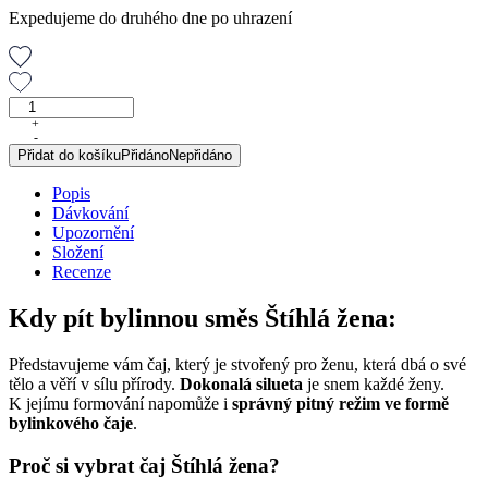
Expedujeme do druhého dne po uhrazení
Štíhlá
žena,
+
-
porcovaný
Přidat do košíku
Přidáno
Nepřidáno
čaj,
30
Popis
g
Dávkování
množství
Upozornění
Složení
Recenze
Kdy pít bylinnou směs Štíhlá žena:
Představujeme vám čaj, který je stvořený pro ženu, která dbá o své
tělo a věří v sílu přírody.
Dokonalá silueta
je snem každé ženy.
K jejímu formování napomůže i
správný pitný režim ve formě
bylinkového čaje
.
Proč si vybrat čaj Štíhlá žena?