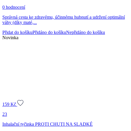
0 hodnocení
Správná cesta ke zdravému, účinnému hubnutí a udržení optimální
váhy (díky maté,...
Přidat do košíku
Přidáno do košíku
Nepřidáno do košíku
Novinka
159
Kč
23
Inhalační tyčinka PROTI CHUTI NA SLADKÉ