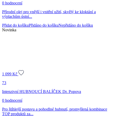
0 hodnocení
Přírodní olej pro vnější i vnitřní užití, skvělý ke kloktání a
výplachům ústní...
Přidat do košíku
Přidáno do košíku
Nepřidáno do košíku
Novinka
1 099
Kč
73
Intenzivní HUBNOUCÍ BALÍČEK Dr. Popova
0 hodnocení
Pro štíhlejší postavu a pohodlné hubnutí, promyšlená kombinace
TOP produktů za...