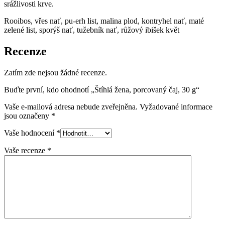
srážlivosti krve.
Rooibos, vřes nať, pu-erh list, malina plod, kontryhel nať, maté
zelené list, sporýš nať, tužebník nať, růžový ibišek květ
Recenze
Zatím zde nejsou žádné recenze.
Buďte první, kdo ohodnotí „Štíhlá žena, porcovaný čaj, 30 g“
Vaše e-mailová adresa nebude zveřejněna.
Vyžadované informace
jsou označeny
*
Vaše hodnocení
*
Vaše recenze
*