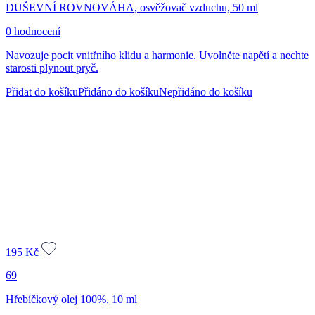
DUŠEVNÍ ROVNOVÁHA, osvěžovač vzduchu, 50 ml
0 hodnocení
Navozuje pocit vnitřního klidu a harmonie. Uvolněte napětí a nechte
starosti plynout pryč.
Přidat do košíku
Přidáno do košíku
Nepřidáno do košíku
195
Kč
69
Hřebíčkový olej 100%, 10 ml