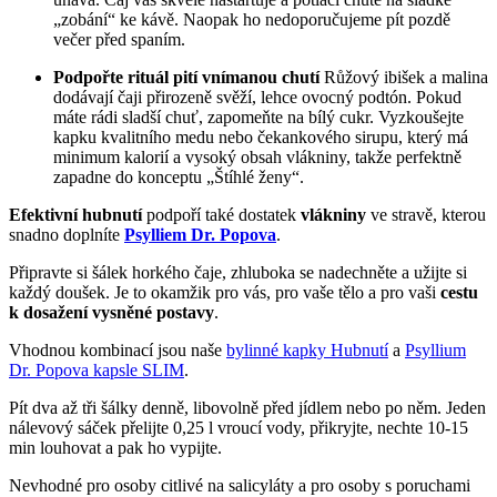
„zobání“ ke kávě. Naopak ho nedoporučujeme pít pozdě
večer před spaním.
Podpořte rituál pití vnímanou chutí
Růžový ibišek a malina
dodávají čaji přirozeně svěží, lehce ovocný podtón. Pokud
máte rádi sladší chuť, zapomeňte na bílý cukr. Vyzkoušejte
kapku kvalitního medu nebo čekankového sirupu, který má
minimum kalorií a vysoký obsah vlákniny, takže perfektně
zapadne do konceptu „Štíhlé ženy“.
Efektivní hubnutí
podpoří také dostatek
vlákniny
ve stravě, kterou
snadno doplníte
Psylliem Dr. Popova
.
Připravte si šálek horkého čaje, zhluboka se nadechněte a užijte si
každý doušek. Je to okamžik pro vás, pro vaše tělo a pro vaši
cestu
k dosažení vysněné postavy
.
Vhodnou kombinací jsou naše
bylinné kapky Hubnutí
a
Psyllium
Dr. Popova kapsle SLIM
.
Pít dva až tři šálky denně, libovolně před jídlem nebo po něm. Jeden
nálevový sáček přelijte 0,25 l vroucí vody, přikryjte, nechte 10-15
min louhovat a pak ho vypijte.
Nevhodné pro osoby citlivé na salicyláty a pro osoby s poruchami