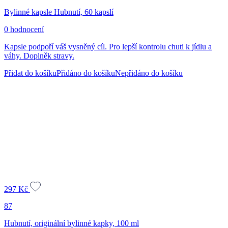
Bylinné kapsle Hubnutí, 60 kapslí
0 hodnocení
Kapsle podpoří váš vysněný cíl. Pro lepší kontrolu chuti k jídlu a
váhy. Doplněk stravy.
Přidat do košíku
Přidáno do košíku
Nepřidáno do košíku
297
Kč
87
Hubnutí, originální bylinné kapky, 100 ml