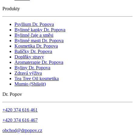
Produkty
Psyllium Dr. Popova
Bylinné kapky Dr. Popova
Bylinné čaje a směsi
Bylinné masti Dr. Popova
Kosmetika Dr. Popova
Balíčky Dr. Popova
Doplňky stravy
Aromaterapie Dr. Popova
Byliny Dr. Popova
Zdravá výživa
Tea Tree Oil kosmetika
Mumio (Shilajit)
Dr. Popov
+420 374 616 461
+420 374 616 467
obchod@drpopov.cz