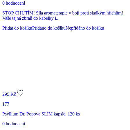
0 hodnocení
STOP CHUTÍM! Síla aromaterapie v boji proti sladkým hříchům!
Vaše tajná zbraň do kabelky i...
Přidat do košíku
Přidáno do košíku
Nepřidáno do košíku
295
Kč
177
Psyllium Dr. Popova SLIM kapsle, 120 ks
0 hodnocení