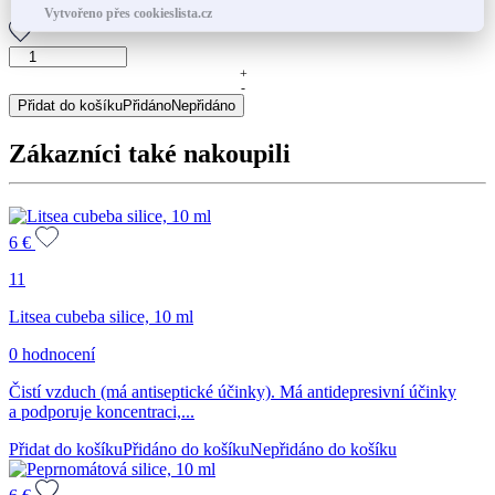
Vytvořeno přes cookieslista.cz
Skořicová
silice,
+
-
10
Přidat do košíku
Přidáno
Nepřidáno
ml
množství
Zákazníci také nakoupili
6
€
11
Litsea cubeba silice, 10 ml
0 hodnocení
Čistí vzduch (má antiseptické účinky). Má antidepresivní účinky
a podporuje koncentraci,...
Přidat do košíku
Přidáno do košíku
Nepřidáno do košíku