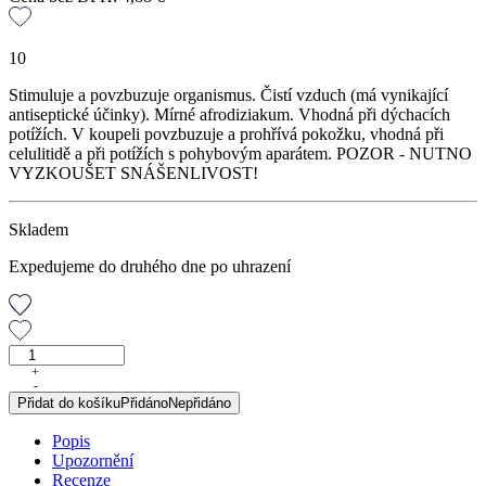
10
Stimuluje a povzbuzuje organismus. Čistí vzduch (má vynikající
antiseptické účinky). Mírné afrodiziakum. Vhodná při dýchacích
potížích. V koupeli povzbuzuje a prohřívá pokožku, vhodná při
celulitidě a při potížích s pohybovým aparátem. POZOR - NUTNO
VYZKOUŠET SNÁŠENLIVOST!
Skladem
Expedujeme do druhého dne po uhrazení
Skořicová
silice,
+
-
10
Přidat do košíku
Přidáno
Nepřidáno
ml
množství
Popis
Upozornění
Recenze