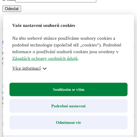
Skořicová silice, 10 ml
Vaše nastavení souborů cookies
Na této webové stránce používáme soubory cookies a
0 hodnocení
podobné technologie (společně též „cookies“). Podrobné
informace o používání souborů cookies jsou uvedeny v
6
€
Zásadách ochrany osobních údajů
.
Cena bez DPH:
4,88
€
Více informací
10
Stimuluje a povzbuzuje organismus. Čistí vzduch (má vynikající
Souhlasím se vším
antiseptické účinky). Mírné afrodiziakum. Vhodná při dýchacích
potížích. V koupeli povzbuzuje a prohřívá pokožku, vhodná při
celulitidě a při potížích s pohybovým aparátem. POZOR - NUTNO
Podrobné nastavení
VYZKOUŠET SNÁŠENLIVOST!
Odmítnout vše
Skladem
Expedujeme do druhého dne po uhrazení