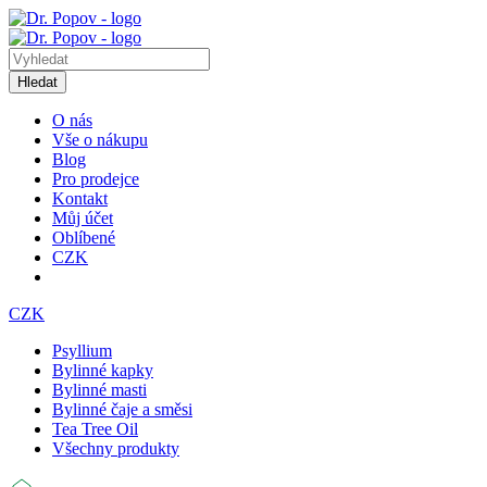
Hledat
O nás
Vše o nákupu
Blog
Pro prodejce
Kontakt
Můj účet
Oblíbené
CZK
CZK
Psyllium
Bylinné kapky
Bylinné masti
Bylinné čaje a směsi
Tea Tree Oil
Všechny produkty