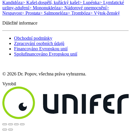
Kandidóza
> Kašel-dospělí, kuřácký kašel
> Lupénka
> Lymfatické
uzliny-zduření
> Mononukleóza
> Nádorové onemocnění
>
Nespavost
> Prostata
> Salmonelóza
> Trombóza
> Výtok-ženský
Důležité informace
Obchodní podmínky
Zpracování osobních údajů
Financováno Evropskou unií
Spolufinancováno Evropskou unií
© 2026 Dr. Popov, všechna práva vyhrazena.
Vyrobil