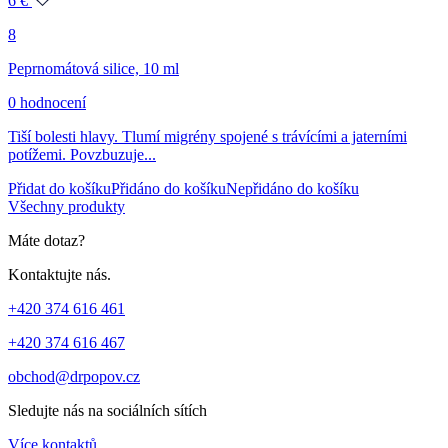
6
€
8
Peprnomátová silice, 10 ml
0 hodnocení
Tiší bolesti hlavy. Tlumí migrény spojené s trávícími a jaterními
potížemi. Povzbuzuje...
Přidat do košíku
Přidáno do košíku
Nepřidáno do košíku
Všechny produkty
Máte dotaz?
Kontaktujte nás.
+420 374 616 461
+420 374 616 467
obchod@drpopov.cz
Sledujte nás na sociálních sítích
Více kontaktů