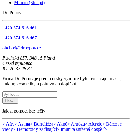
Mumio (Shilajit)
Dr. Popov
+420 374 616 461
+420 374 616 467
obchod@drpopov.cz
Plzeňská 857, 348 15 Planá
Česká republika
IČ: 26 32 48 81
Firma Dr. Popov je přední český výrobce bylinných čajů, mastí,
tinktur, kosmetiky a potravních doplňků.
Hledat
Jak si pomoci bez léčiv
> Afty
> Astma
> Borrelióza
> Akné
> Artróza
> Alergie
> Bércové
vředy
> Hemoroidy-začínající
> Imunita snížená-dospělí
>