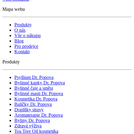
Mapa webu
Produkty
O nás
Vše o nákupu
Blog
Pro prodejce
Kontakt
Produkty
Psyllium Dr. Popova
Bylinné kapky Dr. Popova
Bylinné čaje a směsi
Bylinné masti Dr. Popova
Kosmetika Dr. Popova
Balíčky Dr. Popova
Doplňky stravy
Aromaterapie Dr. Popova
Byliny Dr. Popova
Zdravá výživa
Tea Tree Oil kosmetika