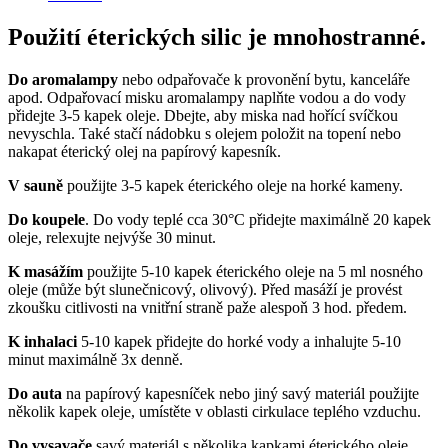
Použití éterických silic je mnohostranné.
Do aromalampy
nebo odpařovače k provonění bytu, kanceláře
apod. Odpařovací misku aromalampy naplňte vodou a do vody
přidejte 3-5 kapek oleje. Dbejte, aby miska nad hořící svíčkou
nevyschla. Také stačí nádobku s olejem položit na topení nebo
nakapat éterický olej na papírový kapesník.
V sauně
použijte 3-5 kapek éterického oleje na horké kameny.
Do koupele
. Do vody teplé cca 30°C přidejte maximálně 20 kapek
oleje, relexujte nejvýše 30 minut.
K masážím
použijte 5-10 kapek éterického oleje na 5 ml nosného
oleje (může být slunečnicový, olivový). Před masáží je provést
zkoušku citlivosti na vnitřní straně paže alespoň 3 hod. předem.
K inhalaci
5-10 kapek přidejte do horké vody a inhalujte 5-10
minut maximálně 3x denně.
Do auta
na papírový kapesníček nebo jiný savý materiál použijte
několik kapek oleje, umístěte v oblasti cirkulace teplého vzduchu.
Do vysavače
savý materiál s několika kapkami éterického oleje