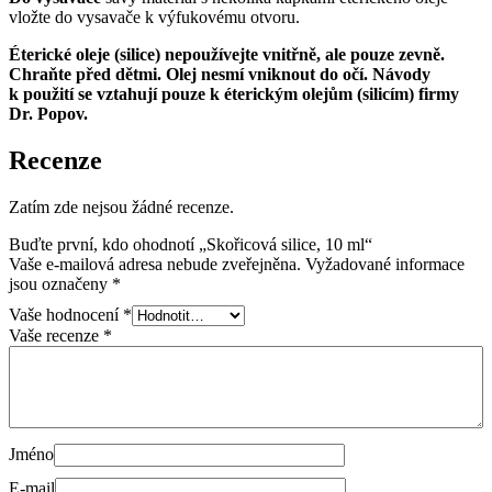
vložte do vysavače k výfukovému otvoru.
Éterické oleje (silice) nepoužívejte vnitřně, ale pouze zevně.
Chraňte před dětmi. Olej nesmí vniknout do očí. Návody
k použití se vztahují pouze k éterickým olejům (silicím) firmy
Dr. Popov.
Recenze
Zatím zde nejsou žádné recenze.
Buďte první, kdo ohodnotí „Skořicová silice, 10 ml“
Vaše e-mailová adresa nebude zveřejněna.
Vyžadované informace
jsou označeny
*
Vaše hodnocení
*
Vaše recenze
*
Jméno
E-mail