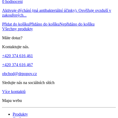
0 hodnocení
Aktivuje dýchání (má antibakteriální účinky). Osvěžuje ovzduší v
zakouřených...
Přidat do košíku
Přidáno do košíku
Nepřidáno do košíku
Všechny produkty
Máte dotaz?
Kontaktujte nás.
+420 374 616 461
+420 374 616 467
obchod@drpopov.cz
Sledujte nás na sociálních sítích
Více kontaktů
Mapa webu
Produkty