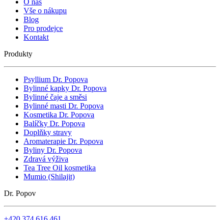
O nás
Vše o nákupu
Blog
Pro prodejce
Kontakt
Produkty
Psyllium Dr. Popova
Bylinné kapky Dr. Popova
Bylinné čaje a směsi
Bylinné masti Dr. Popova
Kosmetika Dr. Popova
Balíčky Dr. Popova
Doplňky stravy
Aromaterapie Dr. Popova
Byliny Dr. Popova
Zdravá výživa
Tea Tree Oil kosmetika
Mumio (Shilajit)
Dr. Popov
+420 374 616 461