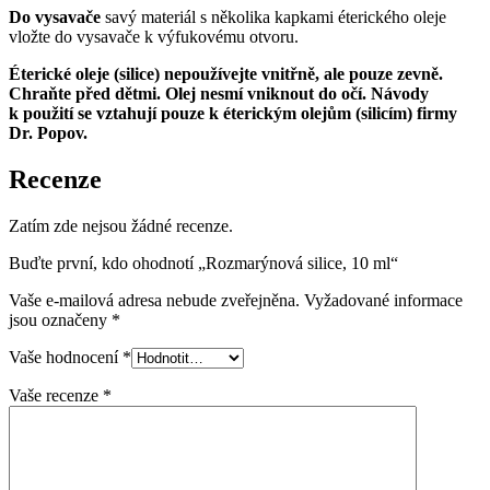
Do vysavače
savý materiál s několika kapkami éterického oleje
vložte do vysavače k výfukovému otvoru.
Éterické oleje (silice) nepoužívejte vnitřně, ale pouze zevně.
Chraňte před dětmi. Olej nesmí vniknout do očí. Návody
k použití se vztahují pouze k éterickým olejům (silicím) firmy
Dr. Popov.
Recenze
Zatím zde nejsou žádné recenze.
Buďte první, kdo ohodnotí „Rozmarýnová silice, 10 ml“
Vaše e-mailová adresa nebude zveřejněna.
Vyžadované informace
jsou označeny
*
Vaše hodnocení
*
Vaše recenze
*