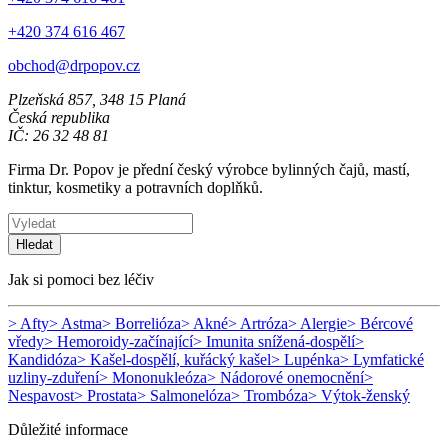
+420 374 616 467
obchod@drpopov.cz
Plzeňská 857, 348 15 Planá
Česká republika
IČ: 26 32 48 81
Firma Dr. Popov je přední český výrobce bylinných čajů, mastí,
tinktur, kosmetiky a potravních doplňků.
Hledat
Jak si pomoci bez léčiv
> Afty
> Astma
> Borrelióza
> Akné
> Artróza
> Alergie
> Bércové
vředy
> Hemoroidy-začínající
> Imunita snížená-dospělí
>
Kandidóza
> Kašel-dospělí, kuřácký kašel
> Lupénka
> Lymfatické
uzliny-zduření
> Mononukleóza
> Nádorové onemocnění
>
Nespavost
> Prostata
> Salmonelóza
> Trombóza
> Výtok-ženský
Důležité informace