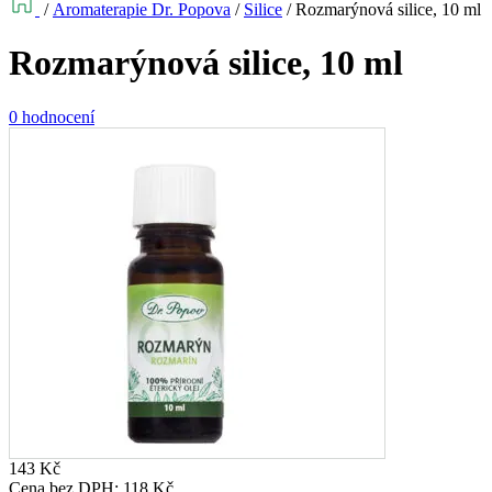
/
Aromaterapie Dr. Popova
/
Silice
/
Rozmarýnová silice, 10 ml
Rozmarýnová silice, 10 ml
0 hodnocení
143
Kč
Cena bez DPH:
118
Kč