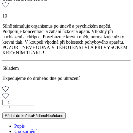
10
Silně stimuluje organismus po únavě a psychickém napětí.
Podporuje koncentraci a zahání úzkost a apatii. Vhodný při
nachlazení a chřipce. Povzbuzuje krevní oběh, normalizuje nízký
krevní tlak. V koupeli vhodná při bolestech pohybového aparátu.
POZOR - NEVHODNÁ V TĚHOTENSTVÍ A PŘI VYSOKÉM
KREVNÍM TLAKU!
Skladem
Expedujeme do druhého dne po uhrazení
Rozmarýnová
silice,
+
-
10
Přidat do košíku
Přidáno
Nepřidáno
ml
množství
Popis
Upozornění