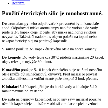
Recenze
Použití éterických silic je mnohostranné.
Do aromalampy
nebo odpařovače k provonění bytu, kanceláře
apod. Odpařovací misku aromalampy naplňte vodou a do vody
přidejte 3-5 kapek oleje. Dbejte, aby miska nad hořící svíčkou
nevyschla. Také stačí nádobku s olejem položit na topení nebo
nakapat éterický olej na papírový kapesník.
V sauně
použijte 3-5 kapek éterického oleje na horké kameny.
Do koupele
. Do vody teplé cca 30°C přidejte maximálně 20 kapek
oleje, relexujte nejvýše 30 minut.
K masážím
použijte 5-10 kapek éterického oleje na 5 ml nosného
oleje (může být slunečnicový, olivový). Před masáží je provést
zkoušku citlivosti na vnitřní straně paže alespoň 3 hod. předem.
K inhalaci
5-10 kapek přidejte do horké vody a inhalujte 5-10
minut maximálně 3x denně.
Do auta
na papírový kapesníček nebo jiný savý materiál použijte
několik kapek oleje, umístěte v oblasti cirkulace teplého vzduchu.