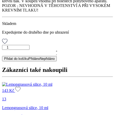
krevní tlak. V koupeli vhodná při bolestech pohybového aparátu.
POZOR - NEVHODNÁ V TĚHOTENSTVÍ A PŘI VYSOKÉM
KREVNÍM TLAKU!
Skladem
Expedujeme do druhého dne po uhrazení
Rozmarýnová
silice,
+
-
10
Přidat do košíku
Přidáno
Nepřidáno
ml
množství
Zákazníci také nakoupili
143
Kč
13
Lemongrassová silice, 10 ml