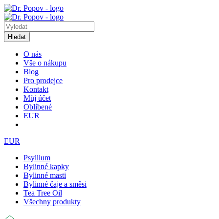
Hledat
O nás
Vše o nákupu
Blog
Pro prodejce
Kontakt
Můj účet
Oblíbené
EUR
EUR
Psyllium
Bylinné kapky
Bylinné masti
Bylinné čaje a směsi
Tea Tree Oil
Všechny produkty