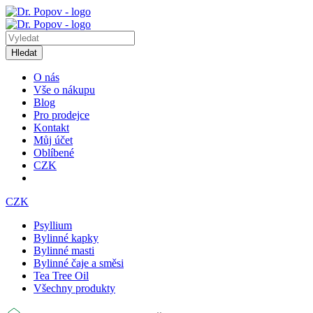
Hledat
O nás
Vše o nákupu
Blog
Pro prodejce
Kontakt
Můj účet
Oblíbené
CZK
CZK
Psyllium
Bylinné kapky
Bylinné masti
Bylinné čaje a směsi
Tea Tree Oil
Všechny produkty