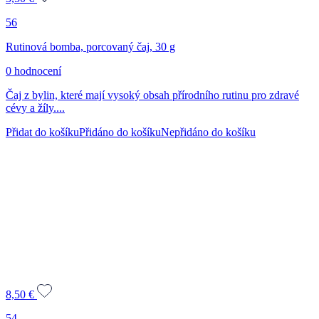
56
Rutinová bomba, porcovaný čaj, 30 g
0 hodnocení
Čaj z bylin, které mají vysoký obsah přírodního rutinu pro zdravé
cévy a žíly....
Přidat do košíku
Přidáno do košíku
Nepřidáno do košíku
8,50
€
54