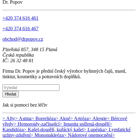
Dr. Popov
+420 374 616 461
+420 374 616 467
obchod@drpopov.cz
Plzeňská 857, 348 15 Planá
Česká republika
IČ: 26 32 48 81
Firma Dr. Popov je přední český výrobce bylinných čajů, mastí,
tinktur, kosmetiky a potravních doplňků.
Hledat
Jak si pomoci bez léčiv
> Afty
> Astma
> Borrelióza
> Akné
> Artróza
> Alergie
> Bércové
vředy
> Hemoroidy-začínající
> Imunita snížená-dospělí
>
Kandidóza
> Kašel-dospělí, kuřácký kašel
> Lupénka
> Lymfatické
uzliny-zduření
> Mononukleóza
> Nádorové onemocnění
>