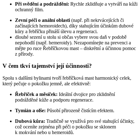
Při svědění a podráždění:
Rychle zklidňuje a vytváří na kůži
ochranný film.
Zevní péči o anální oblasti
(např. při nekrvácejících či
začínajících hemoroidech), díky stahujícím účinkům dubové
kůry a řebříčku přináší úlevu a regeneraci.
dlouhé sezení u stolu si občas vybere svou daň v podobě
nepohodlí (např. hemeroidy). Nezapomínejte na prevenci a
mějte po ruce Řebříčkovou mast – diskrétní a účinnou pomoc
z přírody.
V čem tkví tajemství její účinnosti?
Spolu s dalšími bylinami tvoří řebříčková mast harmonický celek,
který pečuje o pokožku jemně, ale efektivně:
Řebříček a měsíček:
Ideální dvojice pro zklidnění
podrážděné kůže a podporu regenerace.
Tymián a olše:
Působí přirozeně čistícím efektem.
Dubová kůra:
Tradičně se využívá pro své stahující účinky,
což oceníte zejména při péči o pokožku se sklonem
k mokvání nebo u hemeroidů.