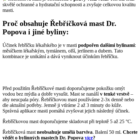
skvělé ochranné a hydratační schopnosti a zvyšuje celkovou kvalitu
masti.
Proč obsahuje Řebříčková mast Dr.
Popova i jiné byliny:
Účinek řebříčku lékařského je v masti
podpořen dalšími bylinami
:
měsíčkem lékařským, tymiánem, olší, jerlínem a dubem. Tato
kombinace je unikátní a dává vyniknout účinkům řebříčku.
Před použitím Řebříčkové masti doporučujeme pokožku omýt
vodou bez mýdla a dobře vysušit. Mast se nanáší
v tenké vrstvě
–
aby neucpala póry. Řebříčkovou mast používáme 2-3x denně nebo
dle aktuální potřeby. Jemně ji vtíráme 2 až 3 minuty do kůže.
Správná aplikace masti pomáhá zvyšovat jejich následný účinek.
Řebříčkovou mast doporučujeme skladovat při teplotě 5 až 25 °C.
Řebříčková mast
neobsahuje umělá barviva
. Balení 50 ml.
Chcete
vědět o bylinných mastech Dr. Popova
více
?