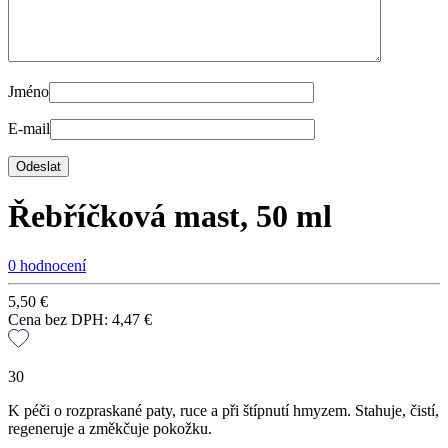
Jméno
E-mail
Řebříčková mast, 50 ml
0 hodnocení
5,50
€
Cena bez DPH:
4,47
€
30
K péči o rozpraskané paty, ruce a při štípnutí hmyzem. Stahuje, čistí,
regeneruje a změkčuje pokožku.