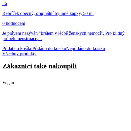
56
Řebříček obecný, originální bylinné kapky, 50 ml
0 hodnocení
Je právem nazýván "králem v léčbě ženských nemocí". Pro klidný
průběh menstruace,...
Přidat do košíku
Přidáno do košíku
Nepřidáno do košíku
Všechny produkty
Zákazníci také nakoupili
Vegan