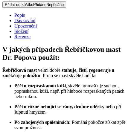
50
Přidat do košíku
Přidáno
Nepřidáno
ml
množství
Popis
Dávkování
Upozornění
Složení
Recenze
V jakých případech Řebříčkovou mast
Dr. Popova použít:
Řebříčková mast
velmi dobře
stahuje, čistí, regeneruje a
změkčuje pokožku
. Proto se mast skvěle hodí k
:
Péči o rozpraskanou kůži
, skvěle promašťuje suchou,
popraskanou kůži, např. při hluboce rozpraskaných patách
nebo rukou.
Péči o
různé nehojící se rány, drobné oděrky
nebo při
štípnutí hmyzem.
Po zahojených spáleninách:
Pomáhá pokožce získat zpět
svou pružnost.