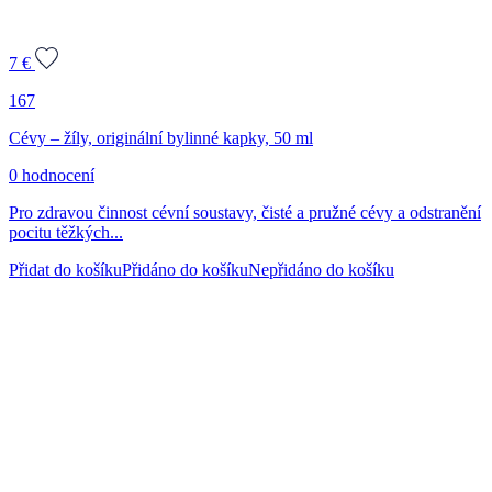
7
€
167
Cévy – žíly, originální bylinné kapky, 50 ml
0 hodnocení
Pro zdravou činnost cévní soustavy, čisté a pružné cévy a odstranění
pocitu těžkých...
Přidat do košíku
Přidáno do košíku
Nepřidáno do košíku