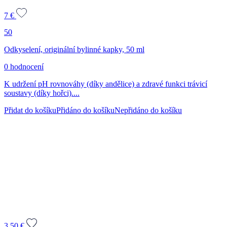
7
€
50
Odkyselení, originální bylinné kapky, 50 ml
0 hodnocení
K udržení pH rovnováhy (díky andělice) a zdravé funkci trávicí
soustavy (díky hořci)....
Přidat do košíku
Přidáno do košíku
Nepřidáno do košíku
3,50
€