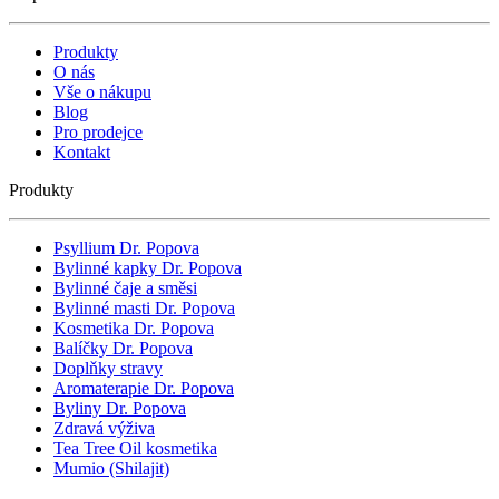
Produkty
O nás
Vše o nákupu
Blog
Pro prodejce
Kontakt
Produkty
Psyllium Dr. Popova
Bylinné kapky Dr. Popova
Bylinné čaje a směsi
Bylinné masti Dr. Popova
Kosmetika Dr. Popova
Balíčky Dr. Popova
Doplňky stravy
Aromaterapie Dr. Popova
Byliny Dr. Popova
Zdravá výživa
Tea Tree Oil kosmetika
Mumio (Shilajit)