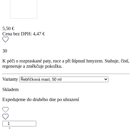
5,50
€
Cena bez DPH:
4,47
€
30
K péči o rozpraskané paty, ruce a při štípnutí hmyzem. Stahuje, čistí,
regeneruje a změkčuje pokožku.
Varianty
Skladem
Expedujeme do druhého dne po uhrazení
Řebříčková
mast,
+
-