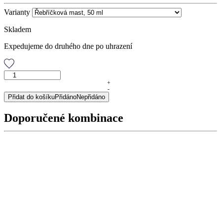
Varianty
Skladem
Expedujeme do druhého dne po uhrazení
Řebříčková
mast,
+
-
50
Přidat do košíku
Přidáno
Nepřidáno
ml
množství
Doporučené kombinace