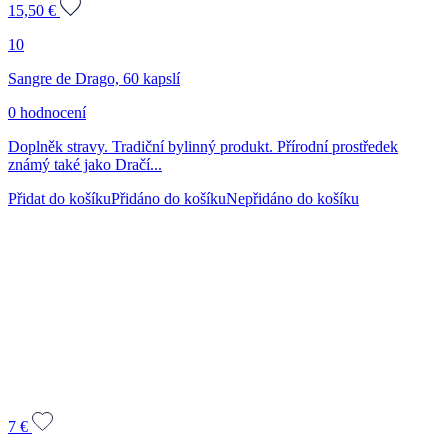
15,50
€
10
Sangre de Drago, 60 kapslí
0 hodnocení
Doplněk stravy. Tradiční bylinný produkt. Přírodní prostředek
známý také jako Dračí...
Přidat do košíku
Přidáno do košíku
Nepřidáno do košíku
7
€