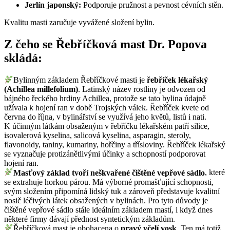
Jerlín japonský:
Podporuje pružnost a pevnost cévních stěn.
Kvalitu masti zaručuje vyvážené složení bylin.
Z čeho se Řebříčková mast Dr. Popova
skládá:
Bylinným základem Řebříčkové masti je
řebříček lékařský
(Achillea millefolium)
. Latinský název rostliny je odvozen od
bájného řeckého hrdiny Achillea, protože se tato bylina údajně
užívala k hojení ran v době Trojských válek. Řebříček kvete od
června do října, v bylinářství se využívá jeho květů, listů i nati.
K účinným látkám obsaženým v řebříčku lékařském patří silice,
isovalerová kyselina, salicová kyselina, asparagin, steroly,
flavonoidy, taniny, kumariny, hořčiny a třísloviny. Řebříček lékařský
se vyznačuje protizánětlivými účinky a schopností podporovat
hojení ran.
Masťový základ tvoří neškvařené čištěné vepřové sádlo
, které
se extrahuje horkou párou. Má výborné promašťující schopnosti,
svým složením připomíná lidský tuk a zároveň představuje kvalitní
nosič léčivých látek obsažených v bylinách. Pro tyto důvody je
čištěné vepřové sádlo stále ideálním základem mastí, i když dnes
některé firmy dávají přednost syntetickým základům.
Řebříčková mast je obohacena o
pravý včelí vosk
. Ten má totiž