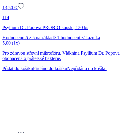
13,50
€
114
Psyllium Dr. Popova PROBIO kapsle, 120 ks
Hodnoceno
5
z 5 na základě
1
hodnocení zákazníka
5,00
(1x)
Pro zdravou střevní mikroflóru. Vláknina Psyllium Dr. Popova
obohacená o přátelské bakterie.
Přidat do košíku
Přidáno do košíku
Nepřidáno do košíku