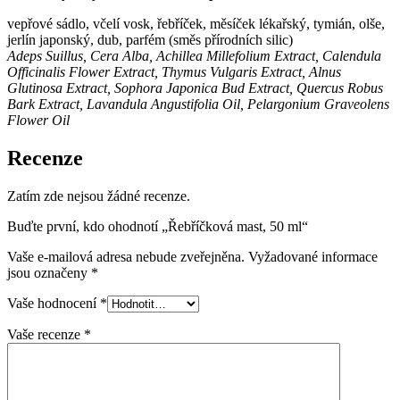
vepřové sádlo, včelí vosk, řebříček, měsíček lékařský, tymián, olše,
jerlín japonský, dub, parfém (směs přírodních silic)
Adeps Suillus, Cera Alba, Achillea Millefolium Extract, Calendula
Officinalis Flower Extract, Thymus Vulgaris Extract, Alnus
Glutinosa Extract, Sophora Japonica Bud Extract, Quercus Robus
Bark Extract, Lavandula Angustifolia Oil, Pelargonium Graveolens
Flower Oil
Recenze
Zatím zde nejsou žádné recenze.
Buďte první, kdo ohodnotí „Řebříčková mast, 50 ml“
Vaše e-mailová adresa nebude zveřejněna.
Vyžadované informace
jsou označeny
*
Vaše hodnocení
*
Vaše recenze
*