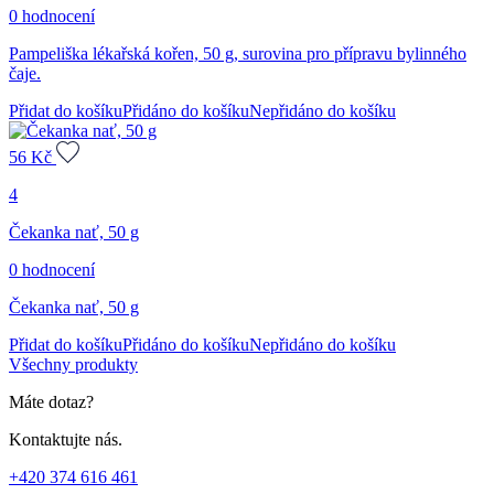
0 hodnocení
Pampeliška lékařská kořen, 50 g, surovina pro přípravu bylinného
čaje.
Přidat do košíku
Přidáno do košíku
Nepřidáno do košíku
56
Kč
4
Čekanka nať, 50 g
0 hodnocení
Čekanka nať, 50 g
Přidat do košíku
Přidáno do košíku
Nepřidáno do košíku
Všechny produkty
Máte dotaz?
Kontaktujte nás.
+420 374 616 461