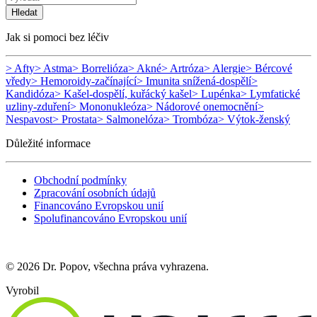
Hledat
Jak si pomoci bez léčiv
> Afty
> Astma
> Borrelióza
> Akné
> Artróza
> Alergie
> Bércové
vředy
> Hemoroidy-začínající
> Imunita snížená-dospělí
>
Kandidóza
> Kašel-dospělí, kuřácký kašel
> Lupénka
> Lymfatické
uzliny-zduření
> Mononukleóza
> Nádorové onemocnění
>
Nespavost
> Prostata
> Salmonelóza
> Trombóza
> Výtok-ženský
Důležité informace
Obchodní podmínky
Zpracování osobních údajů
Financováno Evropskou unií
Spolufinancováno Evropskou unií
© 2026 Dr. Popov, všechna práva vyhrazena.
Vyrobil