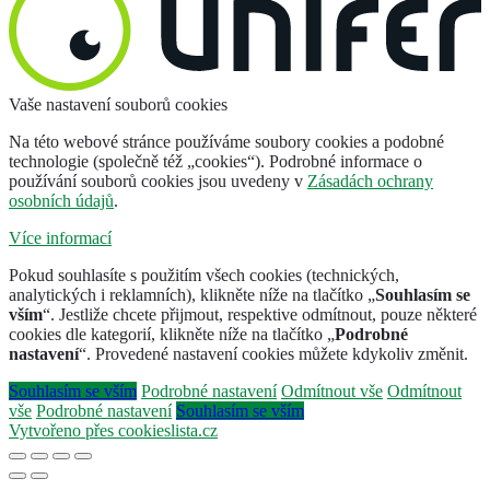
Vaše nastavení souborů cookies
Na této webové stránce používáme soubory cookies a podobné
technologie (společně též „cookies“). Podrobné informace o
používání souborů cookies jsou uvedeny v
Zásadách ochrany
osobních údajů
.
Více informací
Pokud souhlasíte s použitím všech cookies (technických,
analytických i reklamních), klikněte níže na tlačítko „
Souhlasím se
vším
“. Jestliže chcete přijmout, respektive odmítnout, pouze některé
cookies dle kategorií, klikněte níže na tlačítko „
Podrobné
nastavení
“. Provedené nastavení cookies můžete kdykoliv změnit.
Souhlasím se vším
Podrobné nastavení
Odmítnout vše
Odmítnout
vše
Podrobné nastavení
Souhlasím se vším
Vytvořeno přes cookieslista.cz