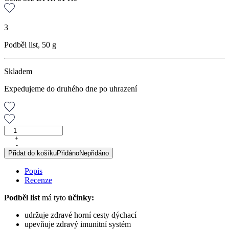
3
Podběl list, 50 g
Skladem
Expedujeme do druhého dne po uhrazení
Podběl
list,
+
-
50
Přidat do košíku
Přidáno
Nepřidáno
g
množství
Popis
Recenze
Podběl list
má tyto
účinky:
udržuje zdravé horní cesty dýchací
upevňuje zdravý imunitní systém