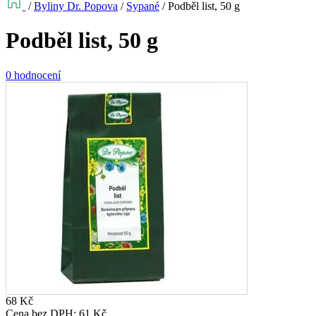
/
Byliny Dr. Popova
/
Sypané
/
Podběl list, 50 g
Podběl list, 50 g
0 hodnocení
68
Kč
Cena bez DPH:
61
Kč