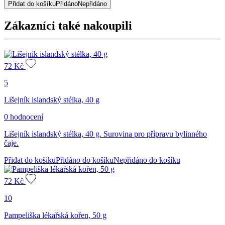
Přidat do košíku
Přidáno
Nepřidáno
g
množství
Zákazníci také nakoupili
72
Kč
5
Lišejník islandský stélka, 40 g
0 hodnocení
Lišejník islandský stélka, 40 g. Surovina pro přípravu bylinného
čaje.
Přidat do košíku
Přidáno do košíku
Nepřidáno do košíku
72
Kč
10
Pampeliška lékařská kořen, 50 g