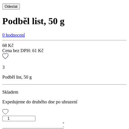
Podběl list, 50 g
0 hodnocení
68
Kč
Cena bez DPH:
61
Kč
3
Podběl list, 50 g
Skladem
Expedujeme do druhého dne po uhrazení
Podběl
list,
+
-
50