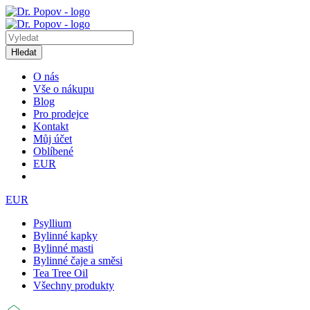
Hledat
O nás
Vše o nákupu
Blog
Pro prodejce
Kontakt
Můj účet
Oblíbené
EUR
EUR
Psyllium
Bylinné kapky
Bylinné masti
Bylinné čaje a směsi
Tea Tree Oil
Všechny produkty