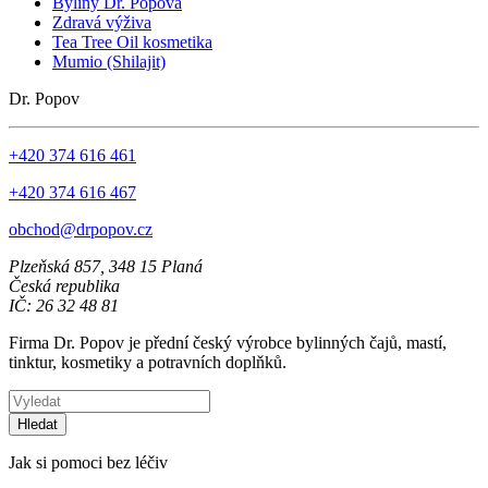
Byliny Dr. Popova
Zdravá výživa
Tea Tree Oil kosmetika
Mumio (Shilajit)
Dr. Popov
+420 374 616 461
+420 374 616 467
obchod@drpopov.cz
Plzeňská 857, 348 15 Planá
Česká republika
IČ: 26 32 48 81
Firma Dr. Popov je přední český výrobce bylinných čajů, mastí,
tinktur, kosmetiky a potravních doplňků.
Hledat
Jak si pomoci bez léčiv