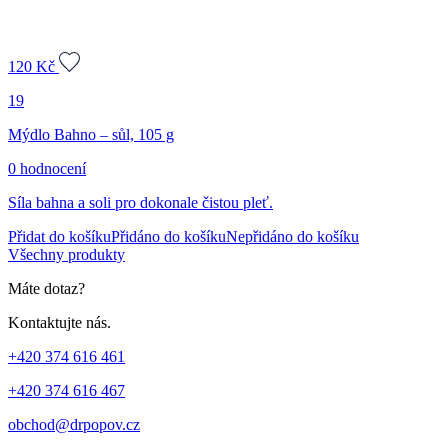
120
Kč
19
Mýdlo Bahno – sůl, 105 g
0 hodnocení
Síla bahna a soli pro dokonale čistou pleť.
Přidat do košíku
Přidáno do košíku
Nepřidáno do košíku
Všechny produkty
Máte dotaz?
Kontaktujte nás.
+420 374 616 461
+420 374 616 467
obchod@drpopov.cz