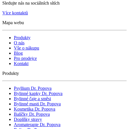
Sledujte nás na sociálních sítích
Více kontaktů
Mapa webu
Produkty
O nás
Vše o nákupu
Blog
Pro prodejce
Kontakt
Produkty
Psyllium Dr. Popova
Bylinné kapky Dr. Popova
Bylinné čaje a směsi
Bylinné masti Dr. Popova
Kosmetika Dr. Popova
Balíčky Dr. Popova
Doplňky stravy
Aromaterapie Dr. Popova