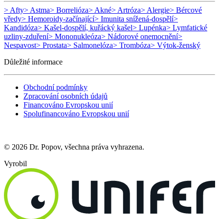
> Afty
> Astma
> Borrelióza
> Akné
> Artróza
> Alergie
> Bércové
vředy
> Hemoroidy-začínající
> Imunita snížená-dospělí
>
Kandidóza
> Kašel-dospělí, kuřácký kašel
> Lupénka
> Lymfatické
uzliny-zduření
> Mononukleóza
> Nádorové onemocnění
>
Nespavost
> Prostata
> Salmonelóza
> Trombóza
> Výtok-ženský
Důležité informace
Obchodní podmínky
Zpracování osobních údajů
Financováno Evropskou unií
Spolufinancováno Evropskou unií
© 2026 Dr. Popov, všechna práva vyhrazena.
Vyrobil