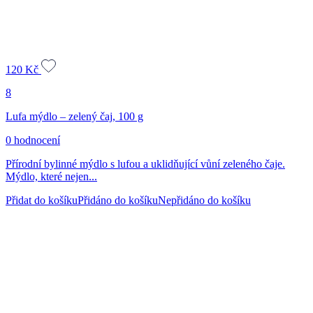
120
Kč
8
Lufa mýdlo – zelený čaj, 100 g
0 hodnocení
Přírodní bylinné mýdlo s lufou a uklidňující vůní zeleného čaje.
Mýdlo, které nejen...
Přidat do košíku
Přidáno do košíku
Nepřidáno do košíku