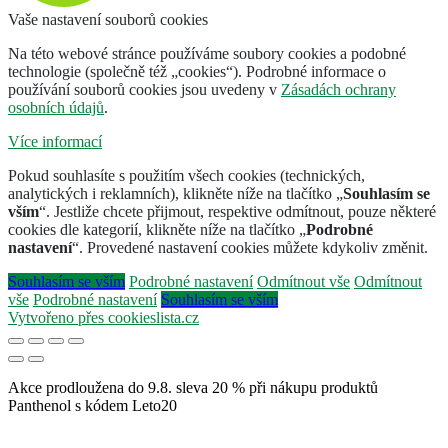
Vaše nastavení souborů cookies
Na této webové stránce používáme soubory cookies a podobné
technologie (společně též „cookies“). Podrobné informace o
používání souborů cookies jsou uvedeny v
Zásadách ochrany
osobních údajů
.
Více informací
Pokud souhlasíte s použitím všech cookies (technických,
analytických i reklamních), klikněte níže na tlačítko „
Souhlasím se
vším
“. Jestliže chcete přijmout, respektive odmítnout, pouze některé
cookies dle kategorií, klikněte níže na tlačítko „
Podrobné
nastavení
“. Provedené nastavení cookies můžete kdykoliv změnit.
Souhlasím se vším
Podrobné nastavení
Odmítnout vše
Odmítnout
vše
Podrobné nastavení
Souhlasím se vším
Vytvořeno přes cookieslista.cz
Akce prodloužena do 9.8. sleva 20 % při nákupu produktů
Panthenol s kódem Leto20