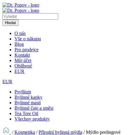
Hledat
O nás
Vše o nákupu
Blog
Pro prodejce
Kontakt
Můj účet
Oblíbené
EUR
EUR
Psyllium
Bylinné kapky
Bylinné masti
Bylinné čaje a směsi
Tea Tree Oil
Všechny produkty
/
Kosmetika
/
Přírodní bylinná mýdla
/
Mýdlo peelingové