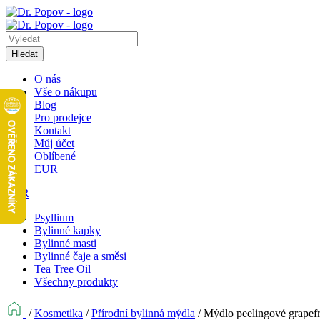
Hledat
O nás
Vše o nákupu
Blog
Pro prodejce
Kontakt
Můj účet
Oblíbené
EUR
EUR
Psyllium
Bylinné kapky
Bylinné masti
Bylinné čaje a směsi
Tea Tree Oil
Všechny produkty
/
Kosmetika
/
Přírodní bylinná mýdla
/
Mýdlo peelingové grapefr