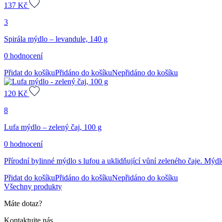
137
Kč
3
Spirála mýdlo – levandule, 140 g
0 hodnocení
Přidat do košíku
Přidáno do košíku
Nepřidáno do košíku
120
Kč
8
Lufa mýdlo – zelený čaj, 100 g
0 hodnocení
Přírodní bylinné mýdlo s lufou a uklidňující vůní zeleného čaje. Mýdlo
Přidat do košíku
Přidáno do košíku
Nepřidáno do košíku
Všechny produkty
Máte dotaz?
Kontaktujte nás.