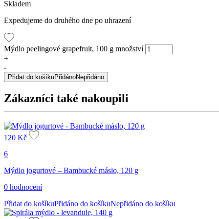
Skladem
Expedujeme do druhého dne po uhrazení
Mýdlo peelingové grapefruit, 100 g množství
+
-
Přidat do košíku
Přidáno
Nepřidáno
Zákazníci také nakoupili
120
Kč
6
Mýdlo jogurtové – Bambucké máslo, 120 g
0 hodnocení
Přidat do košíku
Přidáno do košíku
Nepřidáno do košíku