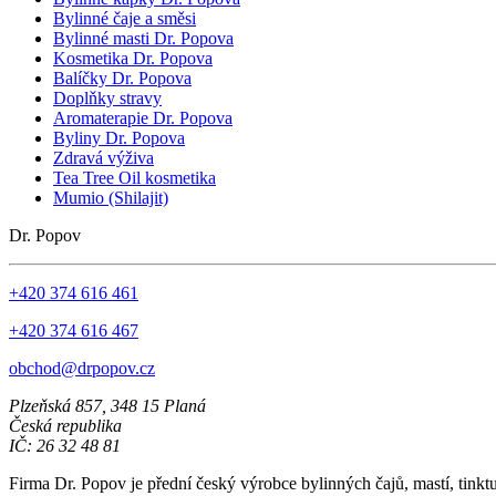
Bylinné čaje a směsi
Bylinné masti Dr. Popova
Kosmetika Dr. Popova
Balíčky Dr. Popova
Doplňky stravy
Aromaterapie Dr. Popova
Byliny Dr. Popova
Zdravá výživa
Tea Tree Oil kosmetika
Mumio (Shilajit)
Dr. Popov
+420 374 616 461
+420 374 616 467
obchod@drpopov.cz
Plzeňská 857, 348 15 Planá
Česká republika
IČ: 26 32 48 81
Firma Dr. Popov je přední český výrobce bylinných čajů, mastí, tinkt