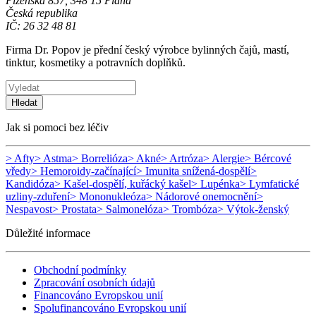
Plzeňská 857, 348 15 Planá
Česká republika
IČ: 26 32 48 81
Firma Dr. Popov je přední český výrobce bylinných čajů, mastí,
tinktur, kosmetiky a potravních doplňků.
Hledat
Jak si pomoci bez léčiv
> Afty
> Astma
> Borrelióza
> Akné
> Artróza
> Alergie
> Bércové
vředy
> Hemoroidy-začínající
> Imunita snížená-dospělí
>
Kandidóza
> Kašel-dospělí, kuřácký kašel
> Lupénka
> Lymfatické
uzliny-zduření
> Mononukleóza
> Nádorové onemocnění
>
Nespavost
> Prostata
> Salmonelóza
> Trombóza
> Výtok-ženský
Důležité informace
Obchodní podmínky
Zpracování osobních údajů
Financováno Evropskou unií
Spolufinancováno Evropskou unií