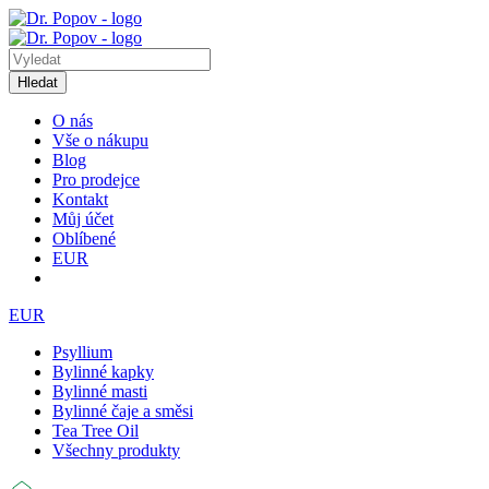
Hledat
O nás
Vše o nákupu
Blog
Pro prodejce
Kontakt
Můj účet
Oblíbené
EUR
EUR
Psyllium
Bylinné kapky
Bylinné masti
Bylinné čaje a směsi
Tea Tree Oil
Všechny produkty