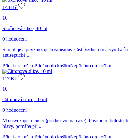
143
Kč
10
Skořicová silice, 10 ml
0 hodnocení
Stimuluje a povzbuzuje organismus. Čistí vzduch (má vynikající
antiseptické...
Přidat do košíku
Přidáno do košíku
Nepřidáno do košíku
117
Kč
10
Citronová silice, 10 ml
0 hodnocení
Má osvěžující účinky (po duševní námaze). Působí při bolestech
hlavy, pomáhá při...
Přidat do košíku
Přidáno do košíku
Nepřidáno do košíku