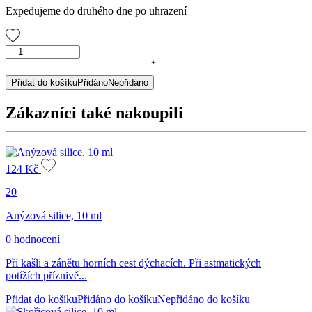
Expedujeme do druhého dne po uhrazení
Meduňková
silice,
+
-
10
Přidat do košíku
Přidáno
Nepřidáno
ml
množství
Zákazníci také nakoupili
124
Kč
20
Anýzová silice, 10 ml
0 hodnocení
Při kašli a zánětu horních cest dýchacích. Při astmatických
potížích příznivě...
Přidat do košíku
Přidáno do košíku
Nepřidáno do košíku