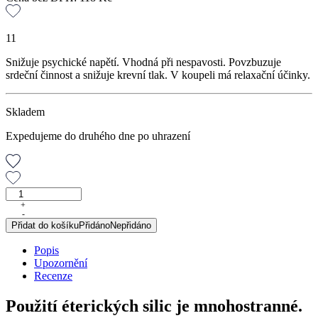
11
Snižuje psychické napětí. Vhodná při nespavosti. Povzbuzuje
srdeční činnost a snižuje krevní tlak. V koupeli má relaxační účinky.
Skladem
Expedujeme do druhého dne po uhrazení
Meduňková
silice,
+
-
10
Přidat do košíku
Přidáno
Nepřidáno
ml
množství
Popis
Upozornění
Recenze
Použití éterických silic je mnohostranné.