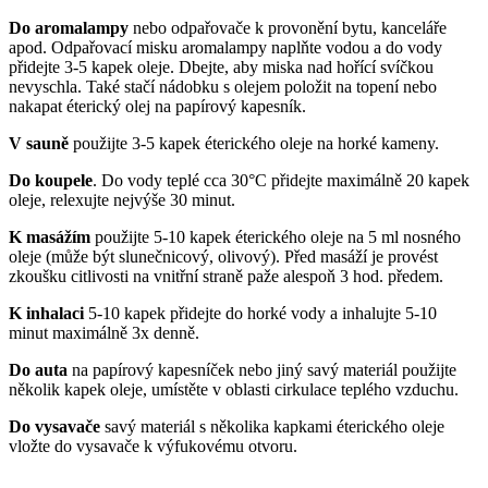
Do aromalampy
nebo odpařovače k provonění bytu, kanceláře
apod. Odpařovací misku aromalampy naplňte vodou a do vody
přidejte 3-5 kapek oleje. Dbejte, aby miska nad hořící svíčkou
nevyschla. Také stačí nádobku s olejem položit na topení nebo
nakapat éterický olej na papírový kapesník.
V sauně
použijte 3-5 kapek éterického oleje na horké kameny.
Do koupele
. Do vody teplé cca 30°C přidejte maximálně 20 kapek
oleje, relexujte nejvýše 30 minut.
K masážím
použijte 5-10 kapek éterického oleje na 5 ml nosného
oleje (může být slunečnicový, olivový). Před masáží je provést
zkoušku citlivosti na vnitřní straně paže alespoň 3 hod. předem.
K inhalaci
5-10 kapek přidejte do horké vody a inhalujte 5-10
minut maximálně 3x denně.
Do auta
na papírový kapesníček nebo jiný savý materiál použijte
několik kapek oleje, umístěte v oblasti cirkulace teplého vzduchu.
Do vysavače
savý materiál s několika kapkami éterického oleje
vložte do vysavače k výfukovému otvoru.