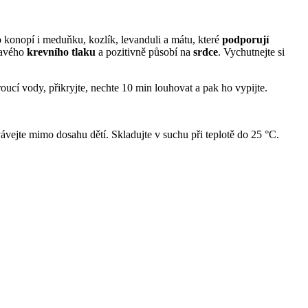
konopí i meduňku, kozlík, levanduli a mátu, které
podporují
ravého
krevního tlaku
a pozitivně působí na
srdce
. Vychutnejte si
roucí vody, přikryjte, nechte 10 min louhovat a pak ho vypijte.
vejte mimo dosahu dětí. Skladujte v suchu při teplotě do 25 °C.