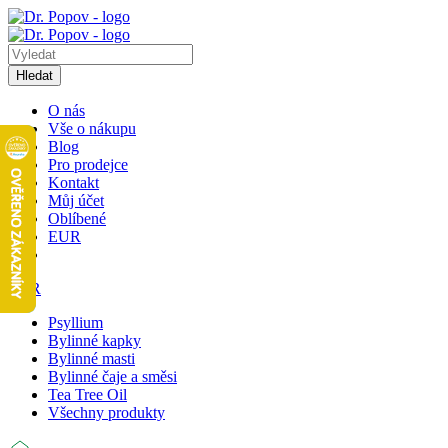
Hledat
O nás
Vše o nákupu
Blog
Pro prodejce
Kontakt
Můj účet
Oblíbené
EUR
EUR
Psyllium
Bylinné kapky
Bylinné masti
Bylinné čaje a směsi
Tea Tree Oil
Všechny produkty