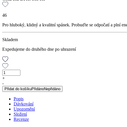
46
Pro hluboký, klidný a kvalitní spánek. Probuďte se odpočatí a plní en
Skladem
Expedujeme do druhého dne po uhrazení
Konopný
čaj
+
s
-
CBD
Přidat do košíku
Přidáno
Nepřidáno
Spánek,
30
Popis
g
Dávkování
množství
Upozornění
Složení
Recenze