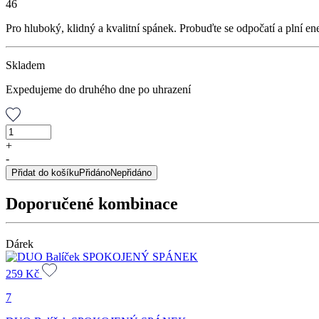
46
Pro hluboký, klidný a kvalitní spánek. Probuďte se odpočatí a plní en
Skladem
Expedujeme do druhého dne po uhrazení
Konopný
čaj
+
s
-
CBD
Přidat do košíku
Přidáno
Nepřidáno
Spánek,
30
Doporučené kombinace
g
množství
Dárek
259
Kč
7