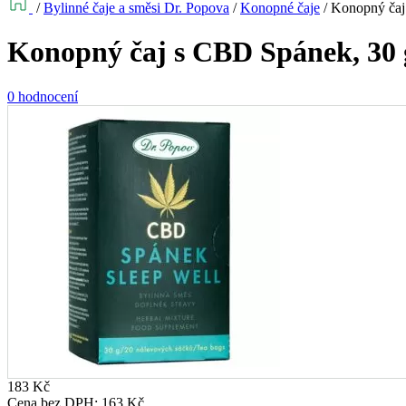
/
Bylinné čaje a směsi Dr. Popova
/
Konopné čaje
/
Konopný čaj
Konopný čaj s CBD Spánek, 30 
0 hodnocení
183
Kč
Cena bez DPH:
163
Kč