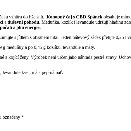
čaj a vzhůru do říše snů.
Konopný čaj s CBD Spánek
obsahuje mimo 
ci
a
duševní pohodu
. Meduňka, kozlík i levandule udržují hladinu zd
počatí
a
plní energie.
nzumujte s jídlem s obsahem tuku. Jeden nálevový sáček přelijte 0,25 l v
,9 g meduňky a po 0,45 g kozlíku, levandule a máty.
 a kojící ženy. Výrobek není určen jako náhrada pestré stravy. Uchová
levandule květ, máta peprná nať.
ou označeny
*