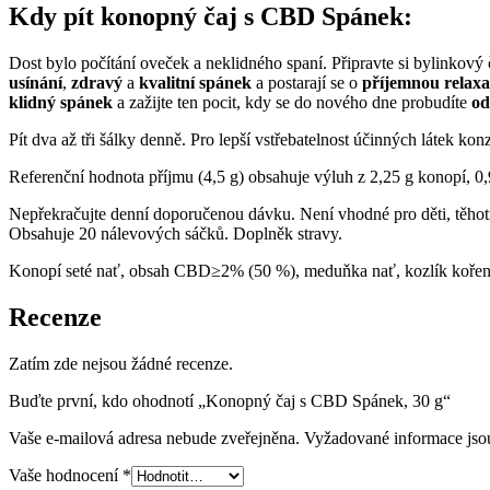
Kdy pít konopný čaj s CBD Spánek:
Dost bylo počítání oveček a neklidného spaní. Připravte si bylinkový 
usínání
,
zdravý
a
kvalitní spánek
a postarají se o
příjemnou relaxa
klidný spánek
a zažijte ten pocit, kdy se do nového dne probudíte
od
Pít dva až tři šálky denně. Pro lepší vstřebatelnost účinných látek ko
Referenční hodnota příjmu (4,5 g) obsahuje výluh z 2,25 g konopí, 0
Nepřekračujte denní doporučenou dávku. Není vhodné pro děti, těhotné
Obsahuje 20 nálevových sáčků. Doplněk stravy.
Konopí seté nať, obsah CBD≥2% (50 %), meduňka nať, kozlík kořen, 
Recenze
Zatím zde nejsou žádné recenze.
Buďte první, kdo ohodnotí „Konopný čaj s CBD Spánek, 30 g“
Vaše e-mailová adresa nebude zveřejněna.
Vyžadované informace js
Vaše hodnocení
*