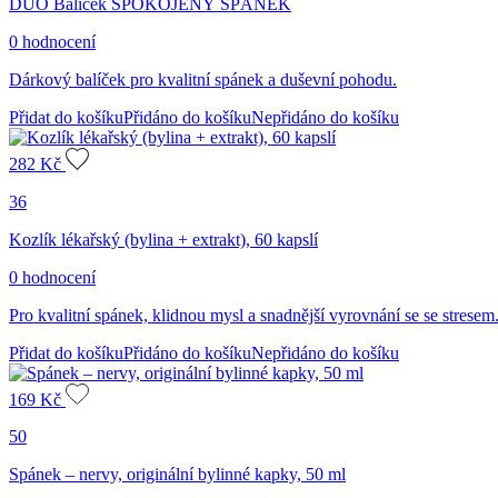
DUO Balíček SPOKOJENÝ SPÁNEK
0 hodnocení
Dárkový balíček pro kvalitní spánek a duševní pohodu.
Přidat do košíku
Přidáno do košíku
Nepřidáno do košíku
282
Kč
36
Kozlík lékařský (bylina + extrakt), 60 kapslí
0 hodnocení
Pro kvalitní spánek, klidnou mysl a snadnější vyrovnání se se stresem
Přidat do košíku
Přidáno do košíku
Nepřidáno do košíku
169
Kč
50
Spánek – nervy, originální bylinné kapky, 50 ml