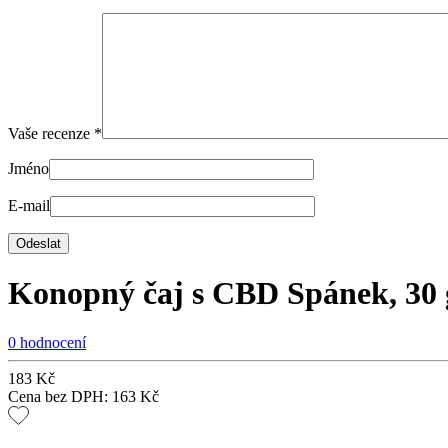
Vaše recenze
*
Jméno
E-mail
Konopný čaj s CBD Spánek, 30 
0 hodnocení
183
Kč
Cena bez DPH:
163
Kč