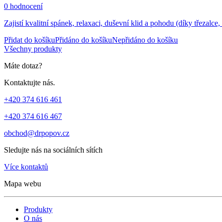
0 hodnocení
Zajistí kvalitní spánek, relaxaci, duševní klid a pohodu (díky třezalce
Přidat do košíku
Přidáno do košíku
Nepřidáno do košíku
Všechny produkty
Máte dotaz?
Kontaktujte nás.
+420 374 616 461
+420 374 616 467
obchod@drpopov.cz
Sledujte nás na sociálních sítích
Více kontaktů
Mapa webu
Produkty
O nás