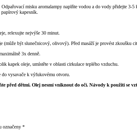
 Odpařovací misku aromalampy naplňte vodou a do vody přidejte 3-5 ka
a papírový kapesník.
je, relexujte nejvýše 30 minut.
e (může být slunečnicový, olivový). Před masáží je provést zkoušku citl
 maximálně 3x denně.
lik kapek oleje, umístěte v oblasti cirkulace teplého vzduchu.
te do vysavače k výfukovému otvoru.
raňte před dětmi. Olej nesmí vniknout do očí. Návody k použití se vz
ou označeny
*