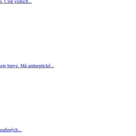
. Čistí vzduch...
uje hmyz. Má antiseptické...
ouřených...