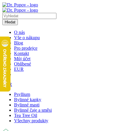
Hledat
O nás
Vše o nákupu
Blog
Pro prodejce
Kontakt
Můj účet
Oblíbené
EUR
EUR
Psyllium
Bylinné kapky
Bylinné masti
Bylinné čaje a směsi
Tea Tree Oil
Všechny produkty