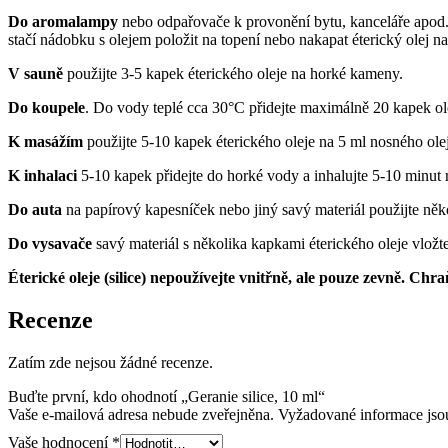
Do aromalampy
nebo odpařovače k provonění bytu, kanceláře apod.
stačí nádobku s olejem položit na topení nebo nakapat éterický olej n
V sauně
použijte 3-5 kapek éterického oleje na horké kameny.
Do koupele
. Do vody teplé cca 30°C přidejte maximálně 20 kapek ole
K masážím
použijte 5-10 kapek éterického oleje na 5 ml nosného olej
K inhalaci
5-10 kapek přidejte do horké vody a inhalujte 5-10 minut
Do auta
na papírový kapesníček nebo jiný savý materiál použijte něko
Do vysavače
savý materiál s několika kapkami éterického oleje vlož
Éterické oleje (silice) nepoužívejte vnitřně, ale pouze zevně. Ch
Recenze
Zatím zde nejsou žádné recenze.
Buďte první, kdo ohodnotí „Geranie silice, 10 ml“
Vaše e-mailová adresa nebude zveřejněna.
Vyžadované informace js
Vaše hodnocení
*