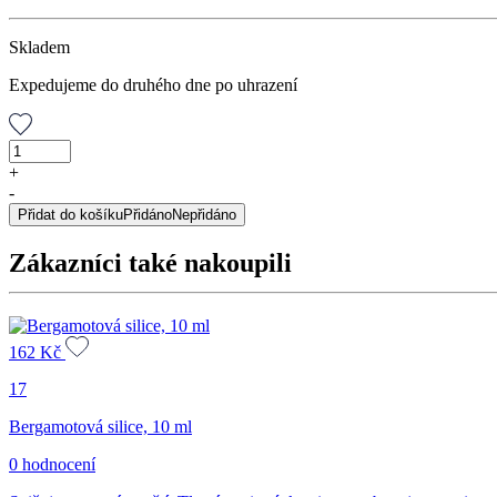
Skladem
Expedujeme do druhého dne po uhrazení
Geranie
silice,
+
10
-
ml
Přidat do košíku
Přidáno
Nepřidáno
množství
Zákazníci také nakoupili
162
Kč
17
Bergamotová silice, 10 ml
0 hodnocení