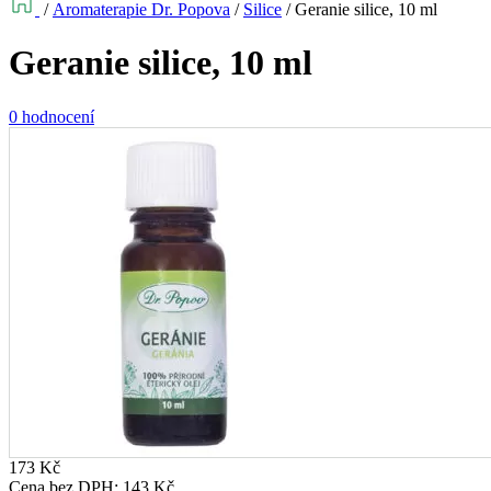
/
Aromaterapie Dr. Popova
/
Silice
/
Geranie silice, 10 ml
Geranie silice, 10 ml
0 hodnocení
173
Kč
Cena bez DPH:
143
Kč