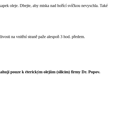
pek oleje. Dbejte, aby miska nad hořící svíčkou nevyschla. Také
ivosti na vnitřní straně paže alespoň 3 hod. předem.
tahují pouze k éterickým olejům (silicím) firmy Dr. Popov.