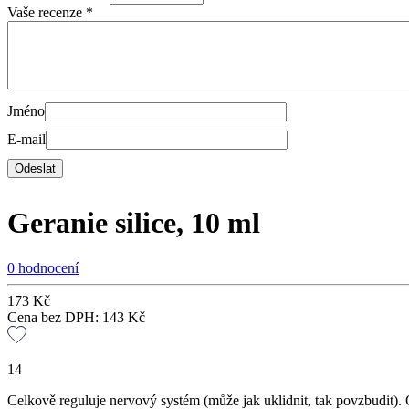
Vaše recenze
*
Jméno
E-mail
Geranie silice, 10 ml
0 hodnocení
173
Kč
Cena bez DPH:
143
Kč
14
Celkově reguluje nervový systém (může jak uklidnit, tak povzbudit).