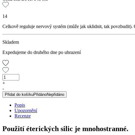
14
Celkově reguluje nervový systém (může jak uklidnit, tak povzbudit).
Skladem
Expedujeme do druhého dne po uhrazení
Geranie
silice,
+
10
-
ml
Přidat do košíku
Přidáno
Nepřidáno
množství
Popis
Upozornění
Recenze
Použití éterických silic je mnohostranné.