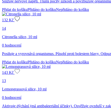
Snižuje nervové napětí. Tlumí pocity úzkosti a povzbuzuje organismus
Přidat do košíku
Přidáno do košíku
Nepřidáno do košíku
132
Kč
14
Citronella silice, 10 ml
0 hodnocení
Posiluje a vyrovnává organismus. Působí proti bolestem hlavy. Odpuz
Přidat do košíku
Přidáno do košíku
Nepřidáno do košíku
143
Kč
13
Lemongrassová silice, 10 ml
0 hodnocení
Aktivuje dýchání (má antibakteriální účinky). Osvěžuje ovzduší v zak