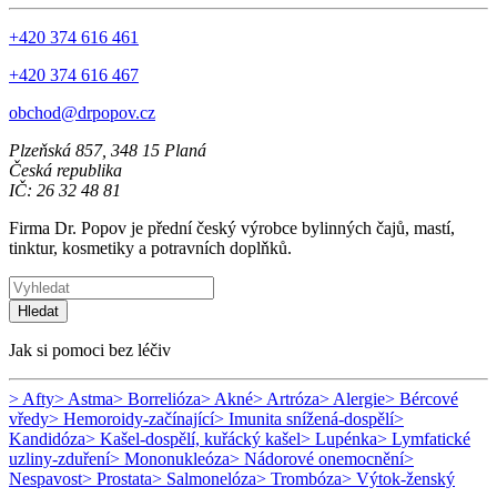
+420 374 616 461
+420 374 616 467
obchod@drpopov.cz
Plzeňská 857, 348 15 Planá
Česká republika
IČ: 26 32 48 81
Firma Dr. Popov je přední český výrobce bylinných čajů, mastí,
tinktur, kosmetiky a potravních doplňků.
Hledat
Jak si pomoci bez léčiv
> Afty
> Astma
> Borrelióza
> Akné
> Artróza
> Alergie
> Bércové
vředy
> Hemoroidy-začínající
> Imunita snížená-dospělí
>
Kandidóza
> Kašel-dospělí, kuřácký kašel
> Lupénka
> Lymfatické
uzliny-zduření
> Mononukleóza
> Nádorové onemocnění
>
Nespavost
> Prostata
> Salmonelóza
> Trombóza
> Výtok-ženský