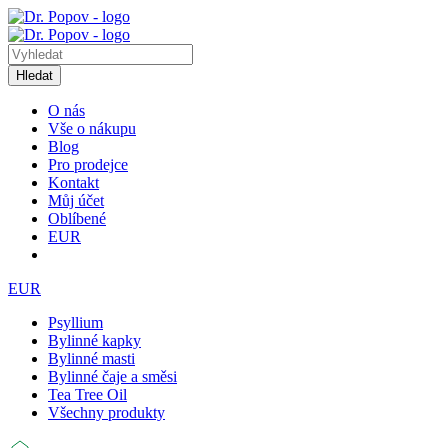
Hledat
O nás
Vše o nákupu
Blog
Pro prodejce
Kontakt
Můj účet
Oblíbené
EUR
EUR
Psyllium
Bylinné kapky
Bylinné masti
Bylinné čaje a směsi
Tea Tree Oil
Všechny produkty