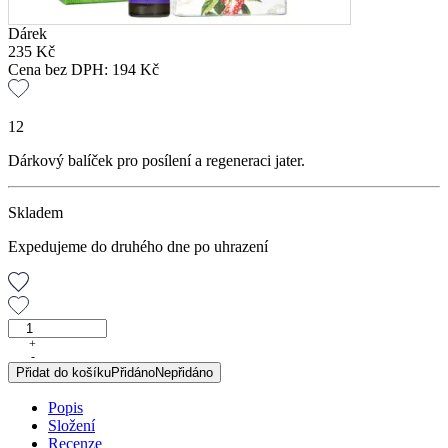
Dárek
235
Kč
Cena bez DPH:
194
Kč
12
Dárkový balíček pro posílení a regeneraci jater.
Skladem
Expedujeme do druhého dne po uhrazení
DUO
Balíček
+
-
ZDRAVÁ
Přidat do košíku
Přidáno
Nepřidáno
JÁTRA
množství
Popis
Složení
Recenze