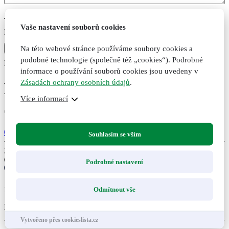
Jméno
Vaše nastavení souborů cookies
E-mail
Na této webové stránce používáme soubory cookies a
podobné technologie (společně též „cookies“). Podrobné
Dárek
informace o používání souborů cookies jsou uvedeny v
Zásadách ochrany osobních údajů
.
DUO Balíček ZDRAVÁ
Více informací
JÁTRA
0 hodnocení
Souhlasím se vším
235
Kč
Cena bez DPH:
194
Kč
Podrobné nastavení
12
Odmítnout vše
Dárkový balíček pro posílení a regeneraci jater.
Vytvořeno přes cookieslista.cz