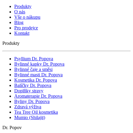
Produkty
O nás
Vše o nákupu
Blog
Pro prodejce
Kontakt
Produkty
Psyllium Dr. Popova
Bylinné kapky Dr. Popova
Bylinné čaje a směsi
Bylinné masti Dr. Popova
Kosmetika Dr. Popova
Balíčky Dr. Popova
Doplňky stravy
Aromaterapie Dr. Popova
Byliny Dr. Popova
Zdravá výživa
Tea Tree Oil kosmetika
Mumio (Shilajit)
Dr. Popov