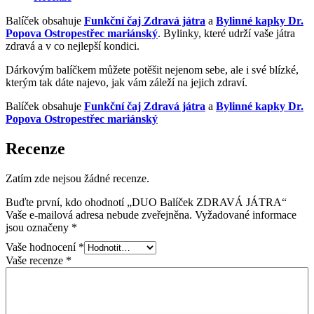
Balíček obsahuje
Funkční čaj Zdravá játra
a
Bylinné kapky Dr.
Popova Ostropestřec mariánský
. Bylinky, které udrží vaše játra
zdravá a v co nejlepší kondici.
Dárkovým balíčkem můžete potěšit nejenom sebe, ale i své blízké,
kterým tak dáte najevo, jak vám záleží na jejich zdraví.
Balíček obsahuje
Funkční čaj Zdravá játra
a
Bylinné kapky Dr.
Popova Ostropestřec mariánský
Recenze
Zatím zde nejsou žádné recenze.
Buďte první, kdo ohodnotí „DUO Balíček ZDRAVÁ JÁTRA“
Vaše e-mailová adresa nebude zveřejněna.
Vyžadované informace
jsou označeny
*
Vaše hodnocení
*
Vaše recenze
*