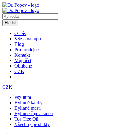
Hledat
O nás
Vše o nákupu
Blog
Pro prodejce
Kontakt
Můj účet
Oblíbené
CZK
CZK
Psyllium
Bylinné kapky
Bylinné masti
Bylinné čaje a směsi
Tea Tree Oil
Všechny produkty