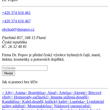
+420 374 616 461
+420 374 616 467
obchod@drpopov.cz
Plzeňská 857, 348 15 Planá
Česká republika
IČ: 26 32 48 81
Firma Dr. Popov je přední český výrobce bylinných čajů, mastí,
tinktur, kosmetiky a potravních doplňků.
Hledat
Jak si pomoci bez léčiv
> Afty
> Astma
> Borrelióza
> Akné
> Artróza
> Alergie
> Bércové
vředy
> Hemoroidy-začínající
> Imunita snížená-dospělí
>
Kandidóza
> Kašel-dospělí, kuřácký kašel
> Lupénka
> Lymfatické
uzliny-zduření
> Mononukleóza
> Nádorové onemocnění
>