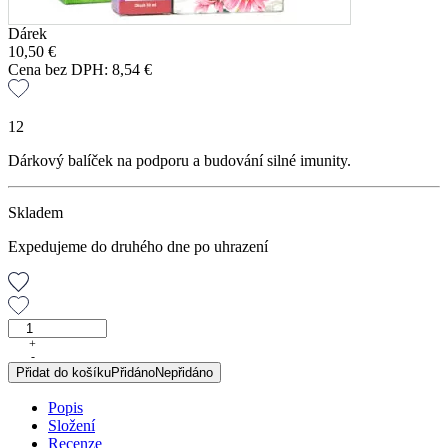
Dárek
10,50
€
Cena bez DPH:
8,54
€
12
Dárkový balíček na podporu a budování silné imunity.
Skladem
Expedujeme do druhého dne po uhrazení
DUO
Balíček
+
-
DARUJTE
Přidat do košíku
Přidáno
Nepřidáno
IMUNITU
množství
Popis
Složení
Recenze