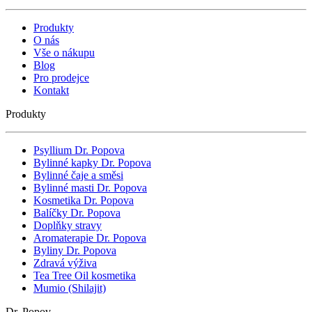
Produkty
O nás
Vše o nákupu
Blog
Pro prodejce
Kontakt
Produkty
Psyllium Dr. Popova
Bylinné kapky Dr. Popova
Bylinné čaje a směsi
Bylinné masti Dr. Popova
Kosmetika Dr. Popova
Balíčky Dr. Popova
Doplňky stravy
Aromaterapie Dr. Popova
Byliny Dr. Popova
Zdravá výživa
Tea Tree Oil kosmetika
Mumio (Shilajit)
Dr. Popov