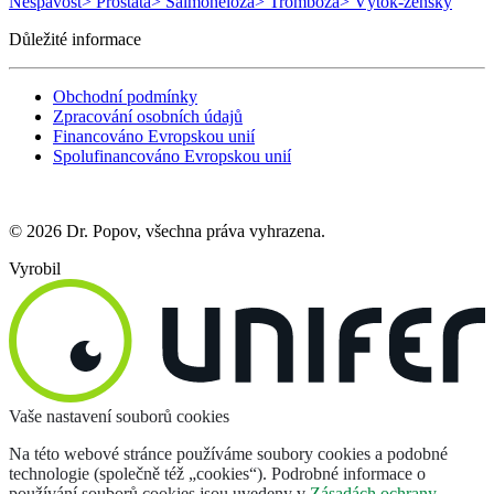
Nespavost
> Prostata
> Salmonelóza
> Trombóza
> Výtok-ženský
Důležité informace
Obchodní podmínky
Zpracování osobních údajů
Financováno Evropskou unií
Spolufinancováno Evropskou unií
© 2026 Dr. Popov, všechna práva vyhrazena.
Vyrobil
Vaše nastavení souborů cookies
Na této webové stránce používáme soubory cookies a podobné
technologie (společně též „cookies“). Podrobné informace o
používání souborů cookies jsou uvedeny v
Zásadách ochrany