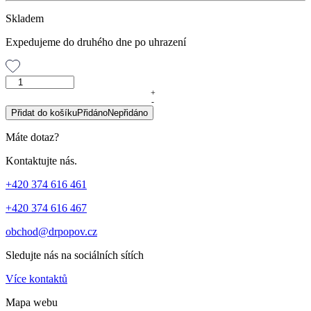
Skladem
Expedujeme do druhého dne po uhrazení
DUO
Balíček
+
-
DARUJTE
Přidat do košíku
Přidáno
Nepřidáno
IMUNITU
množství
Máte dotaz?
Kontaktujte nás.
+420 374 616 461
+420 374 616 467
obchod@drpopov.cz
Sledujte nás na sociálních sítích
Více kontaktů
Mapa webu