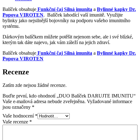
Balíček obsahuje
Funkční čaj Silná imunita
a
Bylinné kapky Dr.
Popova VIROTEN
. Balíček lahodící vaší imunitě. Využijte
bylinky jako nejsilnější bojovníky na podporu vašeho imunitního
systému.
Dárkovým balíčkem můžete potěšit nejenom sebe, ale i své blízké,
kterým tak dáte najevo, jak vám záleží na jejich zdraví.
Balíček obsahuje
Funkční čaj Silná imunita
a
Bylinné kapky Dr.
Popova VIROTEN
Recenze
Zatím zde nejsou žádné recenze.
Buďte první, kdo ohodnotí „DUO Balíček DARUJTE IMUNITU“
Vaše e-mailová adresa nebude zveřejněna.
Vyžadované informace
jsou označeny
*
Vaše hodnocení
*
Vaše recenze
*