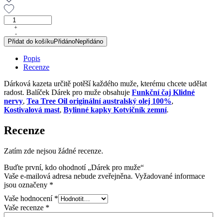
Dárek
pro
+
-
muže
Přidat do košíku
Přidáno
Nepřidáno
množství
Popis
Recenze
Dárková kazeta určitě potěší každého muže, kterému chcete udělat
radost. Balíček Dárek pro muže obsahuje
Funkční čaj Klidné
nervy
,
Tea Tree Oil originální australský olej 100%
,
Kostivalová mast
,
Bylinné kapky Kotvičník zemní
.
Recenze
Zatím zde nejsou žádné recenze.
Buďte první, kdo ohodnotí „Dárek pro muže“
Vaše e-mailová adresa nebude zveřejněna.
Vyžadované informace
jsou označeny
*
Vaše hodnocení
*
Vaše recenze
*