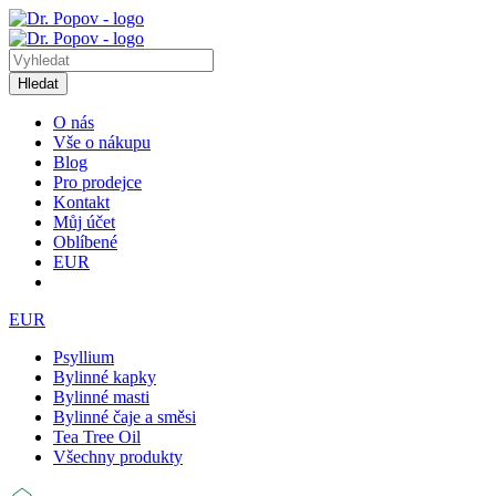
Hledat
O nás
Vše o nákupu
Blog
Pro prodejce
Kontakt
Můj účet
Oblíbené
EUR
EUR
Psyllium
Bylinné kapky
Bylinné masti
Bylinné čaje a směsi
Tea Tree Oil
Všechny produkty