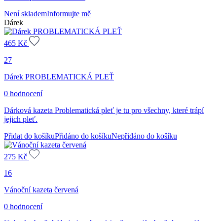
Není skladem
Informujte mě
Dárek
465
Kč
27
Dárek PROBLEMATICKÁ PLEŤ
0 hodnocení
Dárková kazeta Problematická pleť je tu pro všechny, které trápí
jejich pleť.
Přidat do košíku
Přidáno do košíku
Nepřidáno do košíku
275
Kč
16
Vánoční kazeta červená
0 hodnocení