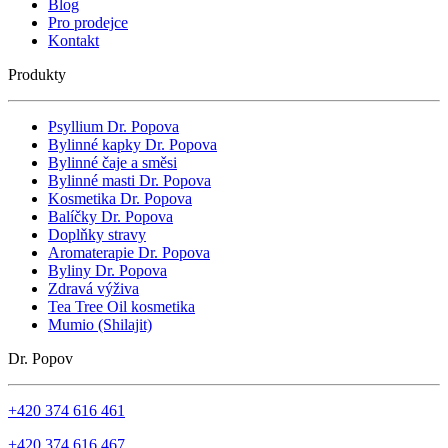
Blog
Pro prodejce
Kontakt
Produkty
Psyllium Dr. Popova
Bylinné kapky Dr. Popova
Bylinné čaje a směsi
Bylinné masti Dr. Popova
Kosmetika Dr. Popova
Balíčky Dr. Popova
Doplňky stravy
Aromaterapie Dr. Popova
Byliny Dr. Popova
Zdravá výživa
Tea Tree Oil kosmetika
Mumio (Shilajit)
Dr. Popov
+420 374 616 461
+420 374 616 467