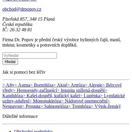
obchod@drpopov.cz
Plzeňská 857, 348 15 Planá
Česká republika
IČ: 26 32 48 81
Firma Dr. Popov je přední český výrobce bylinných čajů, mastí,
tinktur, kosmetiky a potravních doplňků.
Hledat
Jak si pomoci bez léčiv
> Afty
> Astma
> Borrelióza
> Akné
> Artróza
> Alergie
> Bércové
vředy
> Hemoroidy-začínající
> Imunita snížená-dospělí
>
Kandidóza
> Kašel-dospělí, kuřácký kašel
> Lupénka
> Lymfatické
uzliny-zduření
> Mononukleóza
> Nádorové onemocnění
>
Nespavost
> Prostata
> Salmonelóza
> Trombóza
> Výtok-ženský
Důležité informace
Obchodní podmínky