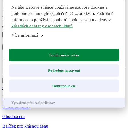
Na této webové stránce používáme soubory cookies a
Skladem
podobné technologie (společně též „cookies“). Podrobné
Expedujeme do druhého dne po uhrazení
informace o používání souborů cookies jsou uvedeny v
Zásadách ochrany osobních údajů
.
Dárek
Více informací
pro
+
-
muže
Přidat do košíku
Přidáno
Nepřidáno
množství
Souhlasím se vším
Zákazníci také nakoupili
Podrobné nastavení
Dárek
Odmítnout vše
605
Kč
7
Vytvořeno přes cookieslista.cz
Dárek pro ženy
0 hodnocení
Balíček pro krásnou ženu.