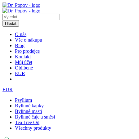
Hledat
O nás
Vše o nákupu
Blog
Pro prodejce
Kontakt
Můj účet
Oblíbené
EUR
EUR
Psyllium
Bylinné kapky
Bylinné masti
Bylinné čaje a směsi
Tea Tree Oil
Všechny produkty