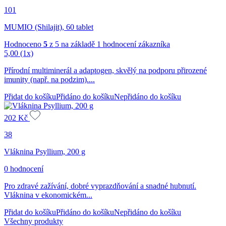
101
MUMIO (Shilajit), 60 tablet
Hodnoceno
5
z 5 na základě
1
hodnocení zákazníka
5,00
(1x)
Přírodní multiminerál a adaptogen, skvělý na podporu přirozené
imunity (např. na podzim)....
Přidat do košíku
Přidáno do košíku
Nepřidáno do košíku
202
Kč
38
Vláknina Psyllium, 200 g
0 hodnocení
Pro zdravé zažívání, dobré vyprazdňování a snadné hubnutí.
Vláknina v ekonomickém...
Přidat do košíku
Přidáno do košíku
Nepřidáno do košíku
Všechny produkty