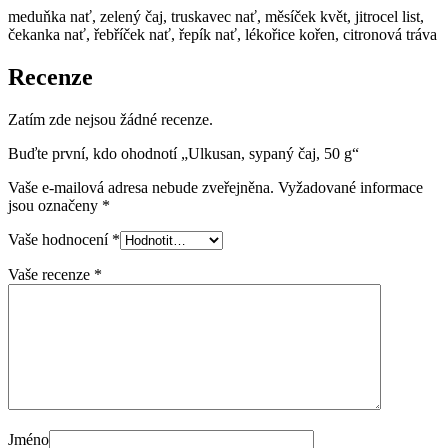
meduňka nať, zelený čaj, truskavec nať, měsíček květ, jitrocel list,
čekanka nať, řebříček nať, řepík nať, lékořice kořen, citronová tráva
Recenze
Zatím zde nejsou žádné recenze.
Buďte první, kdo ohodnotí „Ulkusan, sypaný čaj, 50 g“
Vaše e-mailová adresa nebude zveřejněna.
Vyžadované informace
jsou označeny
*
Vaše hodnocení
*
Vaše recenze
*
Jméno