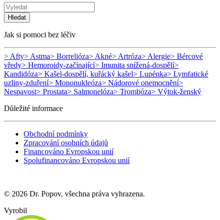
Hledat
Jak si pomoci bez léčiv
> Afty
> Astma
> Borrelióza
> Akné
> Artróza
> Alergie
> Bércové
vředy
> Hemoroidy-začínající
> Imunita snížená-dospělí
>
Kandidóza
> Kašel-dospělí, kuřácký kašel
> Lupénka
> Lymfatické
uzliny-zduření
> Mononukleóza
> Nádorové onemocnění
>
Nespavost
> Prostata
> Salmonelóza
> Trombóza
> Výtok-ženský
Důležité informace
Obchodní podmínky
Zpracování osobních údajů
Financováno Evropskou unií
Spolufinancováno Evropskou unií
© 2026 Dr. Popov, všechna práva vyhrazena.
Vyrobil