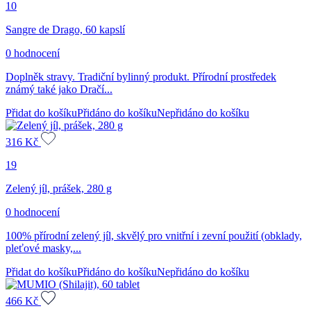
10
Sangre de Drago, 60 kapslí
0 hodnocení
Doplněk stravy. Tradiční bylinný produkt. Přírodní prostředek
známý také jako Dračí...
Přidat do košíku
Přidáno do košíku
Nepřidáno do košíku
316
Kč
19
Zelený jíl, prášek, 280 g
0 hodnocení
100% přírodní zelený jíl, skvělý pro vnitřní i zevní použití (obklady,
pleťové masky,...
Přidat do košíku
Přidáno do košíku
Nepřidáno do košíku
466
Kč