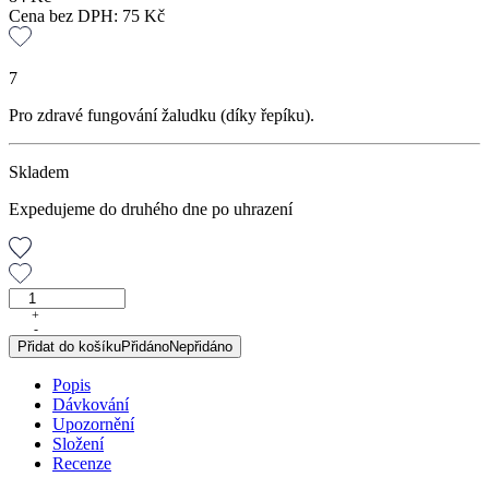
Cena bez DPH:
75
Kč
7
Pro zdravé fungování žaludku (díky řepíku).
Skladem
Expedujeme do druhého dne po uhrazení
Ulkusan,
sypaný
+
-
čaj,
Přidat do košíku
Přidáno
Nepřidáno
50
g
Popis
množství
Dávkování
Upozornění
Složení
Recenze