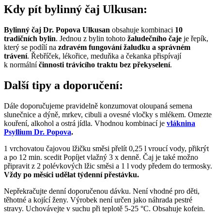
Kdy pít bylinný čaj Ulkusan:
Bylinný čaj Dr. Popova Ulkusan
obsahuje kombinaci
10
tradičních bylin
. Jednou z bylin tohoto
žaludečního čaje
je řepík,
který se podílí na
zdravém fungování žaludku
a správném
trávení
. Řebříček, lékořice, meduňka a čekanka přispívají
k normální
činnosti trávicího traktu bez překyselení
.
Další tipy a doporučení:
Dále doporučujeme pravidelně konzumovat oloupaná semena
slunečnice a dýně, mrkev, cibuli a ovesné vločky s mlékem. Omezte
kouření, alkohol a ostrá jídla. Vhodnou kombinací je
vláknina
Psyllium Dr. Popova
.
1 vrchovatou čajovou lžičku směsi přelít 0,25 l vroucí vody, přikrýt
a po 12 min. scedit Popíjet vlažný 3 x denně. Čaj je také možno
připravit z 2 polévkových lžic směsi a 1 l vody předem do termosky.
Vždy po měsíci udělat týdenní přestávku.
Nepřekračujte denní doporučenou dávku. Není vhodné pro děti,
těhotné a kojící ženy. Výrobek není určen jako náhrada pestré
stravy. Uchovávejte v suchu při teplotě 5-25 °C. Obsahuje kofein.