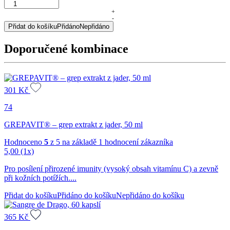
Ulkusan,
sypaný
+
-
čaj,
Přidat do košíku
Přidáno
Nepřidáno
50
g
Doporučené kombinace
množství
301
Kč
74
GREPAVIT® – grep extrakt z jader, 50 ml
Hodnoceno
5
z 5 na základě
1
hodnocení zákazníka
5,00
(1x)
Pro posílení přirozené imunity (vysoký obsah vitamínu C) a zevně
při kožních potížích....
Přidat do košíku
Přidáno do košíku
Nepřidáno do košíku
365
Kč