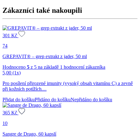
Zákazníci také nakoupili
301
Kč
74
GREPAVIT® – grep extrakt z jader, 50 ml
Hodnoceno
5
z 5 na základě
1
hodnocení zákazníka
5,00
(1x)
Pro posílení přirozené imunity (vysoký obsah vitamínu C) a zevně
při kožních potížích....
Přidat do košíku
Přidáno do košíku
Nepřidáno do košíku
365
Kč
10
Sangre de Drago, 60 kapslí