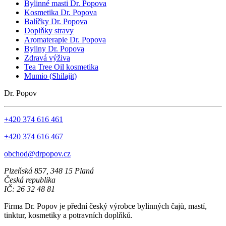
Bylinné masti Dr. Popova
Kosmetika Dr. Popova
Balíčky Dr. Popova
Doplňky stravy
Aromaterapie Dr. Popova
Byliny Dr. Popova
Zdravá výživa
Tea Tree Oil kosmetika
Mumio (Shilajit)
Dr. Popov
+420 374 616 461
+420 374 616 467
obchod@drpopov.cz
Plzeňská 857, 348 15 Planá
Česká republika
IČ: 26 32 48 81
Firma Dr. Popov je přední český výrobce bylinných čajů, mastí,
tinktur, kosmetiky a potravních doplňků.