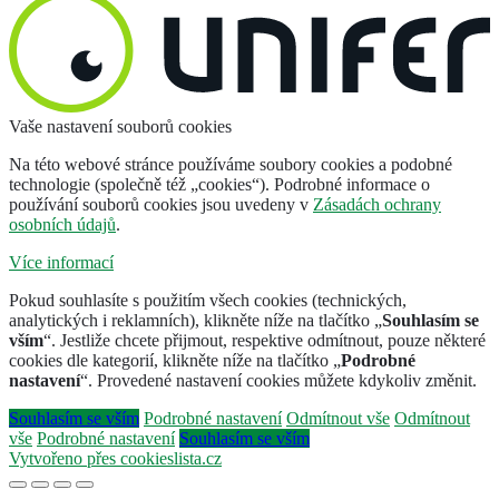
Vaše nastavení souborů cookies
Na této webové stránce používáme soubory cookies a podobné
technologie (společně též „cookies“). Podrobné informace o
používání souborů cookies jsou uvedeny v
Zásadách ochrany
osobních údajů
.
Více informací
Pokud souhlasíte s použitím všech cookies (technických,
analytických i reklamních), klikněte níže na tlačítko „
Souhlasím se
vším
“. Jestliže chcete přijmout, respektive odmítnout, pouze některé
cookies dle kategorií, klikněte níže na tlačítko „
Podrobné
nastavení
“. Provedené nastavení cookies můžete kdykoliv změnit.
Souhlasím se vším
Podrobné nastavení
Odmítnout vše
Odmítnout
vše
Podrobné nastavení
Souhlasím se vším
Vytvořeno přes cookieslista.cz