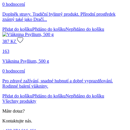
0 hodnocení
Doplněk stravy. Tradiční bylinný produkt. Přírodní prostředek
známý také jako Dračí...
Přidat do košíku
Přidáno do košíku
Nepřidáno do košíku
387
Kč
163
Vláknina Psyllium, 500 g
0 hodnocení
Pro zdravé zažívání, snadné hubnutí a dobré vyprazdňování.
Rodinné balení vlákniny.
Přidat do košíku
Přidáno do košíku
Nepřidáno do košíku
Všechny produkty
Máte dotaz?
Kontaktujte nás.