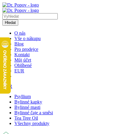
Hledat
O nás
Vše o nákupu
Blog
Pro prodejce
Kontakt
Můj účet
Oblíbené
EUR
EUR
Psyllium
Bylinné kapky
Bylinné masti
Bylinné čaje a směsi
Tea Tree Oil
Všechny produkty