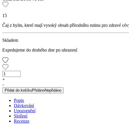
15
Čaj z bylin, které mají vysoký obsah přírodního rutinu pro zdravé cév
Skladem
Expedujeme do druhého dne po uhrazení
Rutinová
bomba,
+
sypaný
-
čaj,
Přidat do košíku
Přidáno
Nepřidáno
50
g
Popis
množství
Dávkování
Upozornění
Složení
Recenze