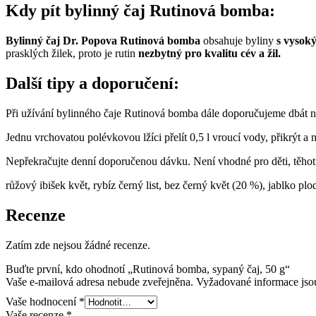
Kdy pít bylinný čaj Rutinová bomba:
Bylinný čaj Dr. Popova Rutinová bomba
obsahuje byliny
s vysok
prasklých žilek, proto je rutin
nezbytný pro kvalitu cév a žil.
Další tipy a doporučení:
Při užívání bylinného čaje Rutinová bomba dále doporučujeme dbát na 
Jednu vrchovatou polévkovou lžíci přelít 0,5 l vroucí vody, přikrýt 
Nepřekračujte denní doporučenou dávku. Není vhodné pro děti, těhotné
růžový ibišek květ, rybíz černý list, bez černý květ (20 %), jablko plo
Recenze
Zatím zde nejsou žádné recenze.
Buďte první, kdo ohodnotí „Rutinová bomba, sypaný čaj, 50 g“
Vaše e-mailová adresa nebude zveřejněna.
Vyžadované informace js
Vaše hodnocení
*
Vaše recenze
*