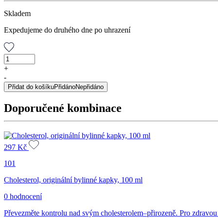
Skladem
Expedujeme do druhého dne po uhrazení
Rutinová
bomba,
+
sypaný
-
čaj,
Přidat do košíku
Přidáno
Nepřidáno
50
g
Doporučené kombinace
množství
297
Kč
101
Cholesterol, originální bylinné kapky, 100 ml
0 hodnocení
Převezměte kontrolu nad svým cholesterolem–přirozeně. Pro zdravou h