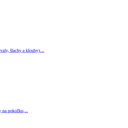
ly, šlachy a klouby)....
y na pokožku,...