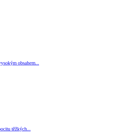
 vysokým obsahem...
ocitu těžkých...