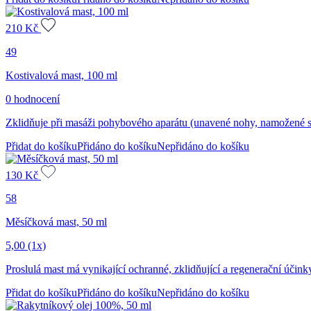
210
Kč
49
Kostivalová mast, 100 ml
0 hodnocení
Zklidňuje při masáži pohybového aparátu (unavené nohy, namožené sva
Přidat do košíku
Přidáno do košíku
Nepřidáno do košíku
130
Kč
58
Měsíčková mast, 50 ml
5,00
(1x)
Proslulá mast má vynikající ochranné, zklidňující a regenerační účink
Přidat do košíku
Přidáno do košíku
Nepřidáno do košíku