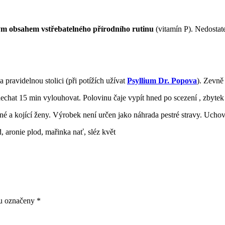
ým obsahem vstřebatelného přírodního rutinu
(vitamín P). Nedostat
pravidelnou stolici (při potížích užívat
Psyllium Dr. Popova
). Zevně
a nechat 15 min vylouhovat. Polovinu čaje vypít hned po scezení , zbyte
 a kojící ženy. Výrobek není určen jako náhrada pestré stravy. Uchová
d, aronie plod, mařinka nať, sléz květ
ou označeny
*