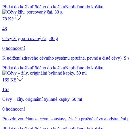
Přidat do košíku
Přidáno do košíku
Nepřidáno do košíku
78
Kč
48
Cévy žíly, porcovaný čaj, 30 g
0 hodnocení
K udržení zdravého cévního systému (pružné, pevné a čisté cévy). S
Přidat do košíku
Přidáno do košíku
Nepřidáno do košíku
169
Kč
167
Cévy – žíly, originální bylinné kapky, 50 ml
0 hodnocení
Pro zdravou činnost cévní soustavy, čisté a pružné cévy a odstranění p
Přidat do košíku
Přidáno do košíku
Nepřidáno do košíku