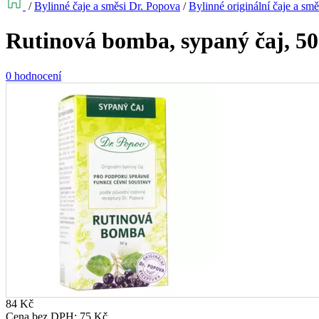
/
Bylinné čaje a směsi Dr. Popova
/
Bylinné originální čaje a smě
Rutinová bomba, sypaný čaj, 50
0 hodnocení
84
Kč
Cena bez DPH:
75
Kč