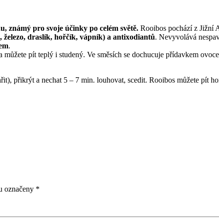
nu, známý pro svoje účinky po celém světě.
Rooibos pochází z Jižní A
železo, draslík, hořčík, vápník) a antixodiantů
. Nevyvolává nespav
kem
.
a můžete pít teplý i studený. Ve směsích se dochucuje přídavkem ovoc
it), přikrýt a nechat 5 – 7 min. louhovat, scedit. Rooibos můžete pít h
ou označeny
*