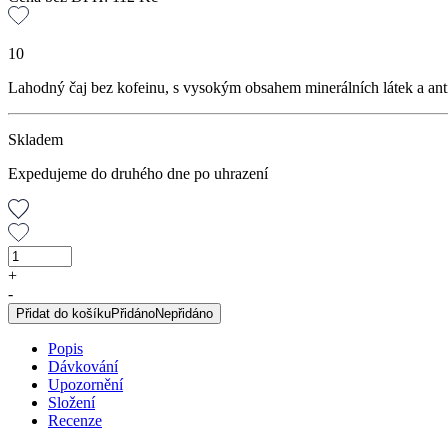
10
Lahodný čaj bez kofeinu, s vysokým obsahem minerálních látek a ant
Skladem
Expedujeme do druhého dne po uhrazení
Rooibos,
bylinný
+
čaj,
-
100
Přidat do košíku
Přidáno
Nepřidáno
g
množství
Popis
Dávkování
Upozornění
Složení
Recenze