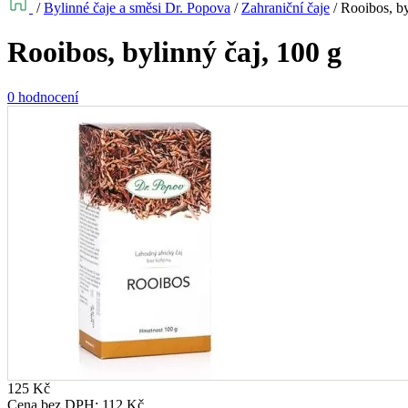
/
Bylinné čaje a směsi Dr. Popova
/
Zahraniční čaje
/
Rooibos, by
Rooibos, bylinný čaj, 100 g
0 hodnocení
125
Kč
Cena bez DPH:
112
Kč