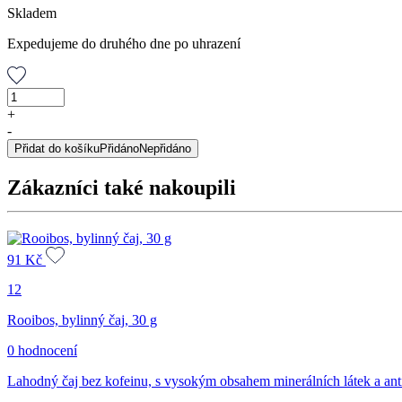
Skladem
Expedujeme do druhého dne po uhrazení
Rooibos,
bylinný
+
čaj,
-
100
Přidat do košíku
Přidáno
Nepřidáno
g
množství
Zákazníci také nakoupili
91
Kč
12
Rooibos, bylinný čaj, 30 g
0 hodnocení
Lahodný čaj bez kofeinu, s vysokým obsahem minerálních látek a ant