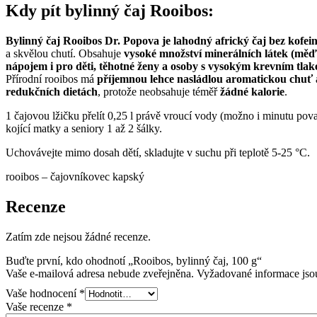
Kdy pít bylinný čaj Rooibos:
Bylinný čaj Rooibos Dr. Popova je lahodný africký čaj bez kofei
a skvělou chutí. Obsahuje
vysoké množství minerálních látek (měď, 
nápojem i pro děti, těhotné ženy a osoby s vysokým krevním tla
Přírodní rooibos má
příjemnou lehce nasládlou aromatickou chuť
redukčních dietách
, protože neobsahuje téměř
žádné kalorie
.
1 čajovou lžičku přelít 0,25 l právě vroucí vody (možno i minutu povař
kojící matky a seniory 1 až 2 šálky.
Uchovávejte mimo dosah dětí, skladujte v suchu při teplotě 5-25 °C.
rooibos – čajovníkovec kapský
Recenze
Zatím zde nejsou žádné recenze.
Buďte první, kdo ohodnotí „Rooibos, bylinný čaj, 100 g“
Vaše e-mailová adresa nebude zveřejněna.
Vyžadované informace js
Vaše hodnocení
*
Vaše recenze
*