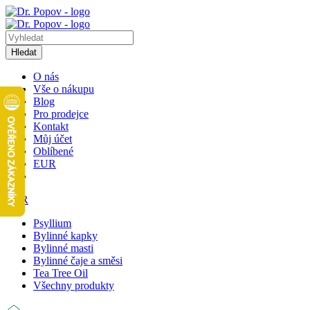
Hledat
O nás
Vše o nákupu
Blog
Pro prodejce
Kontakt
Můj účet
Oblíbené
EUR
EUR
Psyllium
Bylinné kapky
Bylinné masti
Bylinné čaje a směsi
Tea Tree Oil
Všechny produkty