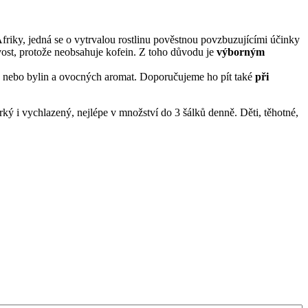
friky, jedná se o vytrvalou rostlinu pověstnou povzbuzujícími účinky
ost, protože neobsahuje kofein. Z toho důvodu je
výborným
e nebo bylin a ovocných aromat. Doporučujeme ho pít také
při
orký i vychlazený, nejlépe v množství do 3 šálků denně. Děti, těhotné,