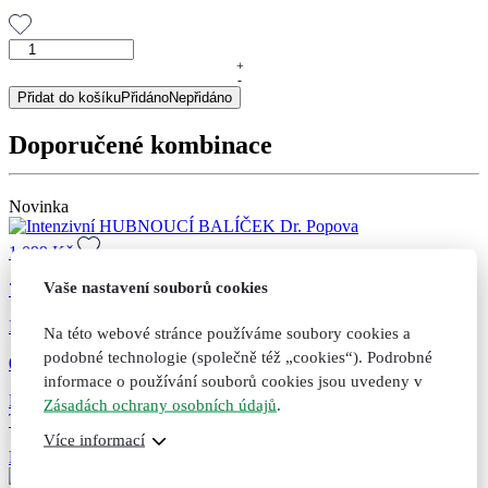
Pu-
Erh,
+
-
polofermentovaný
Přidat do košíku
Přidáno
Nepřidáno
čaj,
100
Doporučené kombinace
g
množství
Novinka
1 099
Kč
Vaše nastavení souborů cookies
73
Intenzivní HUBNOUCÍ BALÍČEK Dr. Popova
Na této webové stránce používáme soubory cookies a
podobné technologie (společně též „cookies“). Podrobné
0 hodnocení
informace o používání souborů cookies jsou uvedeny v
Pro štíhlejší postavu a pohodlné hubnutí, promyšlená kombinace
Zásadách ochrany osobních údajů
.
TOP produktů za...
Více informací
Přidat do košíku
Přidáno do košíku
Nepřidáno do košíku