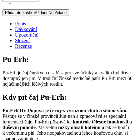
Erh,
+
-
polofermentovaný
Přidat do košíku
Přidáno
Nepřidáno
čaj,
100
Popis
g
Dávkování
množství
Upozornění
Složení
Recenze
Pu-Erh:
Pu-Erh je čaj čínských císařů – pro své účinky a kvalitu byl dříve
dostupný jen jim. V tradiční čínské medicíně patří Pu-Erh mezi 50
nejúčinnějších léčivých rostlin.
Kdy pít čaj Pu-Erh:
Pu-Erh Dr. Popova je černý s výraznou chutí a silnou vůní.
Pěstuje se v čínské provincii Jün-nan a zpracovává se speciální
fermentací čaje. Pu-Erh přispívá ke
kontrole tělesné hmotnosti a
duševní pohodě
. Má velmi
nízký obsah kofeinu
a tak se hodí i
k večernímu pití. Jeho neopakovatelnou lehce kouřovou chuť si
snadno zamilujete.