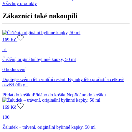
Všechny produkty
Zákazníci také nakoupili
169
Kč
51
Čištění, originální bylinné kapky, 50 ml
0 hodnocení
Dopřejte svému tělu vnitřní restart. Bylinky tělo pročistí a celkově
osvěží (díky...
Přidat do košíku
Přidáno do košíku
Nepřidáno do košíku
169
Kč
100
Žaludek – trávení, originální bylinné kapky, 50 ml