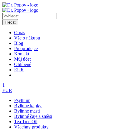
Hledat
O nás
Vše o nákupu
Blog
Pro prodejce
Kontakt
Můj účet
Oblíbené
EUR
1
EUR
Psyllium
Bylinné kapky
Bylinné masti
Bylinné čaje a směsi
Tea Tree Oil
Všechny produkty