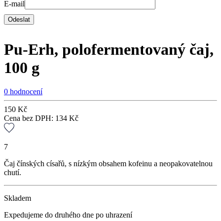
E-mail
Pu-Erh, polofermentovaný čaj,
100 g
0 hodnocení
150
Kč
Cena bez DPH:
134
Kč
7
Čaj čínských císařů, s nízkým obsahem kofeinu a neopakovatelnou
chutí.
Skladem
Expedujeme do druhého dne po uhrazení