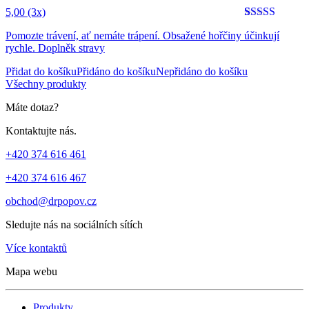
5,00
(3x)
Hodnoceno
3
5
Pomozte trávení, ať nemáte trápení. Obsažené hořčiny účinkují
z 5 na
rychle. Doplněk stravy
základě
hodnocení
Přidat do košíku
Přidáno do košíku
Nepřidáno do košíku
zákazníků
Všechny produkty
Máte dotaz?
Kontaktujte nás.
+420 374 616 461
+420 374 616 467
obchod@drpopov.cz
Sledujte nás na sociálních sítích
Více kontaktů
Mapa webu
Produkty