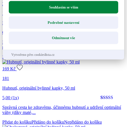
295
Kč
Souhlasím se vším
177
Podrobné nastavení
Psyllium Dr. Popova SLIM kapsle, 120 ks
0 hodnocení
Odmítnout vše
Pro efektivní a snadné hubnutí. Kombinace Psyllia a účinných
rostlinných extraktů.
Vytvořeno přes cookieslista.cz
Přidat do košíku
Přidáno do košíku
Nepřidáno do košíku
169
Kč
181
Hubnutí, originální bylinné kapky, 50 ml
5,00
(1x)
Hodnoceno
1
5
Správná cesta ke zdravému, účinnému hubnutí a udržení optimální
z 5 na
váhy (díky maté,...
základě
hodnocení
Přidat do košíku
Přidáno do košíku
Nepřidáno do košíku
zákazníka