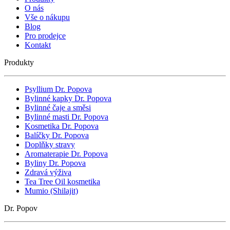
O nás
Vše o nákupu
Blog
Pro prodejce
Kontakt
Produkty
Psyllium Dr. Popova
Bylinné kapky Dr. Popova
Bylinné čaje a směsi
Bylinné masti Dr. Popova
Kosmetika Dr. Popova
Balíčky Dr. Popova
Doplňky stravy
Aromaterapie Dr. Popova
Byliny Dr. Popova
Zdravá výživa
Tea Tree Oil kosmetika
Mumio (Shilajit)
Dr. Popov