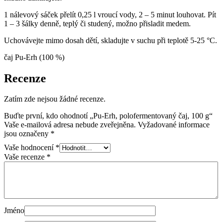
1 nálevový sáček přelít 0,25 l vroucí vody, 2 – 5 minut louhovat. Pít
1 – 3 šálky denně, teplý či studený, možno přisladit medem.
Uchovávejte mimo dosah dětí, skladujte v suchu při teplotě 5-25 °C.
čaj Pu-Erh (100 %)
Recenze
Zatím zde nejsou žádné recenze.
Buďte první, kdo ohodnotí „Pu-Erh, polofermentovaný čaj, 100 g“
Vaše e-mailová adresa nebude zveřejněna.
Vyžadované informace
jsou označeny
*
Vaše hodnocení
*
Vaše recenze
*
Jméno