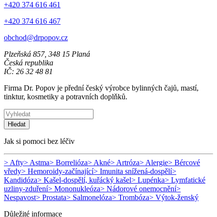
+420 374 616 461
+420 374 616 467
obchod@drpopov.cz
Plzeňská 857, 348 15 Planá
Česká republika
IČ: 26 32 48 81
Firma Dr. Popov je přední český výrobce bylinných čajů, mastí,
tinktur, kosmetiky a potravních doplňků.
Hledat
Jak si pomoci bez léčiv
> Afty
> Astma
> Borrelióza
> Akné
> Artróza
> Alergie
> Bércové
vředy
> Hemoroidy-začínající
> Imunita snížená-dospělí
>
Kandidóza
> Kašel-dospělí, kuřácký kašel
> Lupénka
> Lymfatické
uzliny-zduření
> Mononukleóza
> Nádorové onemocnění
>
Nespavost
> Prostata
> Salmonelóza
> Trombóza
> Výtok-ženský
Důležité informace