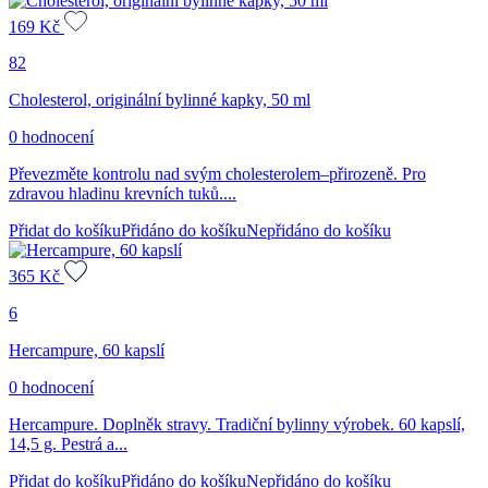
169
Kč
82
Cholesterol, originální bylinné kapky, 50 ml
0 hodnocení
Převezměte kontrolu nad svým cholesterolem–přirozeně. Pro
zdravou hladinu krevních tuků....
Přidat do košíku
Přidáno do košíku
Nepřidáno do košíku
365
Kč
6
Hercampure, 60 kapslí
0 hodnocení
Hercampure. Doplněk stravy. Tradiční bylinny výrobek. 60 kapslí,
14,5 g. Pestrá a...
Přidat do košíku
Přidáno do košíku
Nepřidáno do košíku