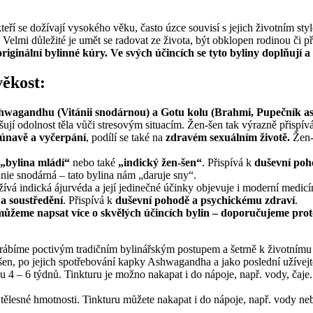
kteří se dožívají vysokého věku, často úzce souvisí s jejich životním st
lmi důležité je umět se radovat ze života, být obklopen rodinou či přá
riginální bylinné kúry. Ve svých účincích se tyto byliny doplňují a 
ěkost:
hwagandhu (Vitánii snodárnou) a Gotu kolu (Brahmi, Pupečník asi
yšují odolnost těla vůči stresovým situacím. Žen-šen tak výrazně přispív
 únavě a vyčerpání
, podílí se také na
zdravém sexuálním životě.
Žen-
„bylina mládí“
nebo také
„indický žen-šen“
. Přispívá k
duševní poh
ie snodárná – tato bylina nám „daruje sny“.
vá indická ájurvéda a její jedinečné účinky objevuje i moderní medicí
a soustředění
. Přispívá k
duševní pohodě a psychickému zdraví
.
můžeme napsat více o skvělých účincích bylin – doporučujeme proto
ábíme poctivým tradičním bylinářským postupem a šetrně k životnímu 
šen, po jejich spotřebování kapky Ashwagandha a jako poslední užívejt
u 4 – 6 týdnů. Tinkturu je možno nakapat i do nápoje, např. vody, čaj
tělesné hmotnosti. Tinkturu můžete nakapat i do nápoje, např. vody ne