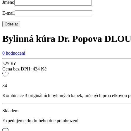
Jméno
E-mail
Bylinná kúra Dr. Popova D
0 hodnocení
525
Kč
Cena bez DPH:
434
Kč
84
Kombinace 3 originálních bylinných kapek, určených pro celkovou poho
Skladem
Expedujeme do druhého dne po uhrazení