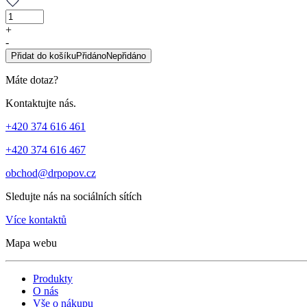
Bylinná
kúra
+
Dr.
-
Popova
Přidat do košíku
Přidáno
Nepřidáno
DLOUHOVĚKOST
množství
Máte dotaz?
Kontaktujte nás.
+420 374 616 461
+420 374 616 467
obchod@drpopov.cz
Sledujte nás na sociálních sítích
Více kontaktů
Mapa webu
Produkty
O nás
Vše o nákupu