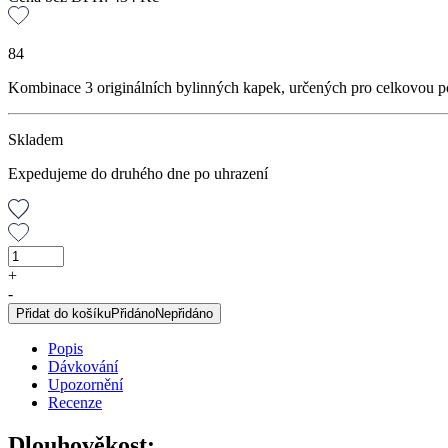
84
Kombinace 3 originálních bylinných kapek, určených pro celkovou poho
Skladem
Expedujeme do druhého dne po uhrazení
Bylinná
kúra
+
Dr.
-
Popova
Přidat do košíku
Přidáno
Nepřidáno
DLOUHOVĚKOST
množství
Popis
Dávkování
Upozornění
Recenze
Dlouhověkost: