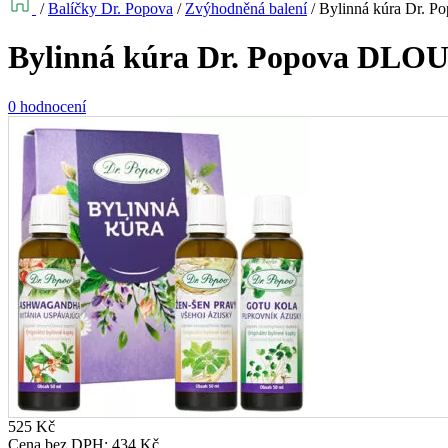
/
Balíčky Dr. Popova
/
Zvýhodněná balení
/
Bylinná kúra Dr
Bylinná kúra Dr. Popova D
0 hodnocení
525
Kč
Cena bez DPH:
434
Kč