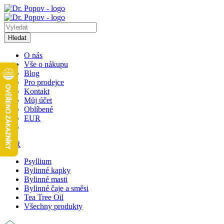
Hledat
O nás
Vše o nákupu
Blog
Pro prodejce
Kontakt
Můj účet
Oblíbené
EUR
EUR
Psyllium
Bylinné kapky
Bylinné masti
Bylinné čaje a směsi
Tea Tree Oil
Všechny produkty