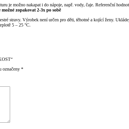
turu je možno nakapat i do nápoje, např. vody, čaje. Referenční hodno
e možné zopakovat 2-3x po sobě
tré stravy. Výrobek není určen pro děti, těhotné a kojící ženy. Ukláde
eplotě 5 – 25 °C.
ĚKOST“
ou označeny
*