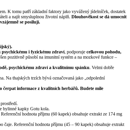
ylem. K tomu patří základní faktory jako vyvážený jídelníček, dostatek
teli a najít smysluplnou životní náplň.
Dlouhověkost se dá umocnit
vzájemně se posilují.
jský).
á
psychickému i fyzickému zdraví
, podporuje
celkovou pohodu,
šen pozitivně působí na imunitní systém a na mozkové funkce –
odě, psychickému zdraví a kvalitnímu spánku
. Velmi dobře
na. Na thajských trzích bývá označovaná jako „odpolední
 čerpat informace z kvalitních herbářů. Budete mile
prostředí.
e bylinné kapky Gotu kola.
e. Referenční hodnota příjmu (60 kapek) obsahuje extrakt ze 174 mg
bo čaje. Referenční hodnota příjmu (45 – 90 kapek) obsahuje extrakt