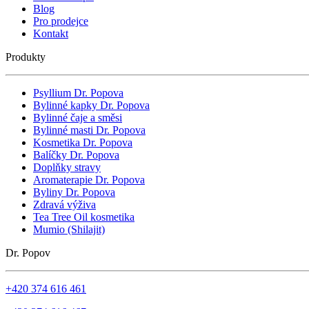
Blog
Pro prodejce
Kontakt
Produkty
Psyllium Dr. Popova
Bylinné kapky Dr. Popova
Bylinné čaje a směsi
Bylinné masti Dr. Popova
Kosmetika Dr. Popova
Balíčky Dr. Popova
Doplňky stravy
Aromaterapie Dr. Popova
Byliny Dr. Popova
Zdravá výživa
Tea Tree Oil kosmetika
Mumio (Shilajit)
Dr. Popov
+420 374 616 461