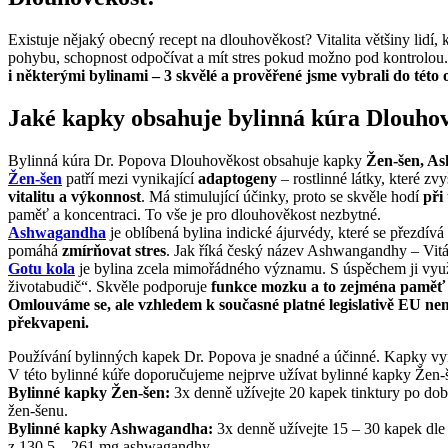
Existuje nějaký obecný recept na dlouhověkost? Vitalita většiny lidí, 
pohybu, schopnost odpočívat a mít stres pokud možno pod kontrolou. Ve
i některými bylinami – 3 skvělé a prověřené jsme vybrali do této o
Jaké kapky obsahuje bylinná kúra Dlouhov
Bylinná kúra Dr. Popova Dlouhověkost obsahuje kapky
Žen-šen, As
Žen-šen
patří mezi vynikající
adaptogeny
– rostlinné látky, které zv
vitalitu a výkonnost
. Má stimulující účinky, proto se skvěle hodí
při
paměť a koncentraci. To vše je pro dlouhověkost nezbytné.
Ashwagandha
je oblíbená bylina indické ájurvédy, které se přezdívá
pomáhá
zmírňovat stres
. Jak říká český název Ashwangandhy – Vitán
Gotu kola
je bylina zcela mimořádného významu. S úspěchem ji využí
životabudič“. Skvěle podporuje
funkce mozku a to zejména paměť 
Omlouváme se, ale vzhledem k současné platné legislativě EU ne
překvapeni.
Používání bylinných kapek Dr. Popova je snadné a účinné. Kapky vyr
V této bylinné kúře doporučujeme nejprve užívat bylinné kapky Žen-
Bylinné kapky Žen-šen:
3x denně užívejte 20 kapek tinktury po dob
žen-šenu.
Bylinné kapky
Ashwagandha
:
3x denně užívejte 15 – 30 kapek dle 
z 130,5 – 261 mg ashwagandhy.