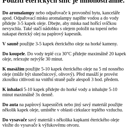
Použití éterických silic je mnohostranné.
Do aromalampy
nebo odpařovače k provonění bytu, kanceláře
apod. Odpařovací misku aromalampy naplňte vodou a do vody
přidejte 3-5 kapek oleje. Dbejte, aby miska nad hořící svíčkou
nevyschla. Také stačí nádobku s olejem položit na topení nebo
nakapat éterický olej na papírový kapesník.
V sauně
použijte 3-5 kapek éterického oleje na horké kameny.
Do koupele
. Do vody teplé cca 30°C přidejte maximálně 20 kapek
oleje, relexujte nejvýše 30 minut.
K masážím
použijte 5-10 kapek éterického oleje na 5 ml nosného
oleje (může být slunečnicový, olivový). Před masáží je provést
zkoušku citlivosti na vnitřní straně paže alespoň 3 hod. předem.
K inhalaci
5-10 kapek přidejte do horké vody a inhalujte 5-10
minut maximálně 3x denně.
Do auta
na papírový kapesníček nebo jiný savý materiál použijte
několik kapek oleje, umístěte v oblasti cirkulace teplého vzduchu.
Do vysavače
savý materiál s několika kapkami éterického oleje
vložte do vysavače k výfukovému otvoru.