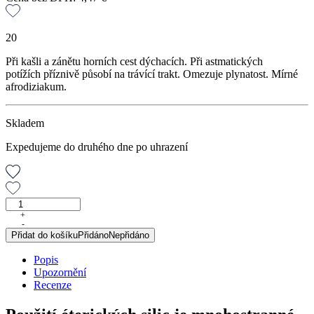
20
Při kašli a zánětu horních cest dýchacích. Při astmatických
potížích příznivě působí na trávící trakt. Omezuje plynatost. Mírné
afrodiziakum.
Skladem
Expedujeme do druhého dne po uhrazení
Anýzová
silice,
+
-
10
Přidat do košíku
Přidáno
Nepřidáno
ml
množství
Popis
Upozornění
Recenze