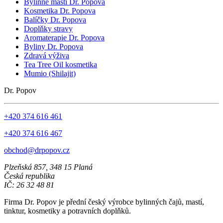
Bylinné masti Dr. Popova
Kosmetika Dr. Popova
Balíčky Dr. Popova
Doplňky stravy
Aromaterapie Dr. Popova
Byliny Dr. Popova
Zdravá výživa
Tea Tree Oil kosmetika
Mumio (Shilajit)
Dr. Popov
+420 374 616 461
+420 374 616 467
obchod@drpopov.cz
Plzeňská 857, 348 15 Planá
Česká republika
IČ: 26 32 48 81
Firma Dr. Popov je přední český výrobce bylinných čajů, mastí,
tinktur, kosmetiky a potravních doplňků.