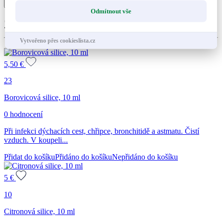
Přidat do košíku
Přidáno
Nepřidáno
ml
Odmítnout vše
množství
Zákazníci také nakoupili
Vytvořeno přes cookieslista.cz
5,50
€
23
Borovicová silice, 10 ml
0 hodnocení
Při infekci dýchacích cest, chřipce, bronchitidě a astmatu. Čistí
vzduch. V koupeli...
Přidat do košíku
Přidáno do košíku
Nepřidáno do košíku
5
€
10
Citronová silice, 10 ml