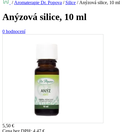
/
Aromaterapie Dr. Popova
/
Silice
/
Anýzová silice, 10 ml
Anýzová silice, 10 ml
0 hodnocení
5,50
€
Cena bez DPH:
4,47
€