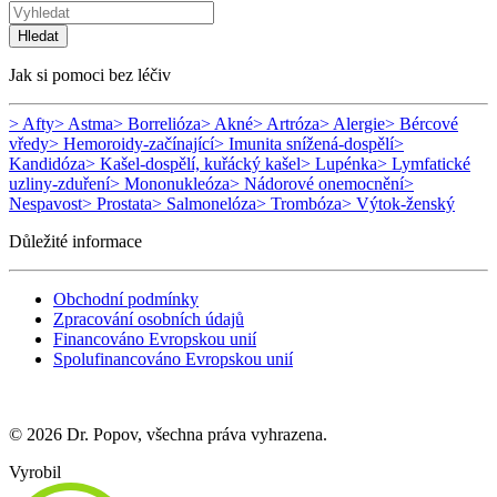
Hledat
Jak si pomoci bez léčiv
> Afty
> Astma
> Borrelióza
> Akné
> Artróza
> Alergie
> Bércové
vředy
> Hemoroidy-začínající
> Imunita snížená-dospělí
>
Kandidóza
> Kašel-dospělí, kuřácký kašel
> Lupénka
> Lymfatické
uzliny-zduření
> Mononukleóza
> Nádorové onemocnění
>
Nespavost
> Prostata
> Salmonelóza
> Trombóza
> Výtok-ženský
Důležité informace
Obchodní podmínky
Zpracování osobních údajů
Financováno Evropskou unií
Spolufinancováno Evropskou unií
© 2026 Dr. Popov, všechna práva vyhrazena.
Vyrobil