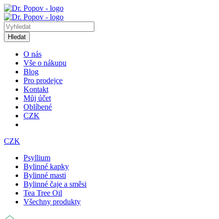
Hledat
O nás
Vše o nákupu
Blog
Pro prodejce
Kontakt
Můj účet
Oblíbené
CZK
CZK
Psyllium
Bylinné kapky
Bylinné masti
Bylinné čaje a směsi
Tea Tree Oil
Všechny produkty