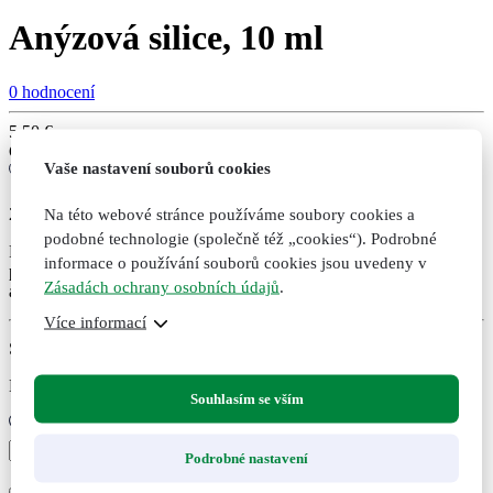
Anýzová silice, 10 ml
0 hodnocení
5,50
€
Cena bez DPH:
4,47
€
Vaše nastavení souborů cookies
Na této webové stránce používáme soubory cookies a
20
podobné technologie (společně též „cookies“). Podrobné
Při kašli a zánětu horních cest dýchacích. Při astmatických
informace o používání souborů cookies jsou uvedeny v
potížích příznivě působí na trávící trakt. Omezuje plynatost. Mírné
Zásadách ochrany osobních údajů
.
afrodiziakum.
Více informací
Skladem
Expedujeme do druhého dne po uhrazení
Souhlasím se vším
Anýzová
Podrobné nastavení
silice,
+
-
10