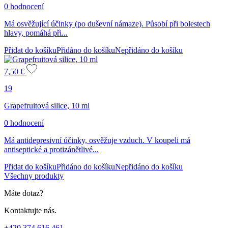
0 hodnocení
Má osvěžující účinky (po duševní námaze). Působí při bolestech
hlavy, pomáhá při...
Přidat do košíku
Přidáno do košíku
Nepřidáno do košíku
7,50
€
19
Grapefruitová silice, 10 ml
0 hodnocení
Má antidepresivní účinky, osvěžuje vzduch. V koupeli má
antiseptické a protizánětlivé...
Přidat do košíku
Přidáno do košíku
Nepřidáno do košíku
Všechny produkty
Máte dotaz?
Kontaktujte nás.
+420 374 616 461