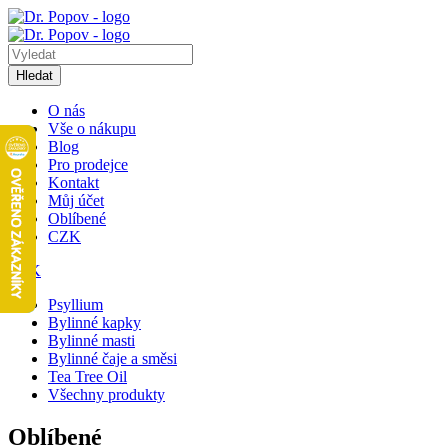
Hledat
O nás
Vše o nákupu
Blog
Pro prodejce
Kontakt
Můj účet
Oblíbené
CZK
CZK
Psyllium
Bylinné kapky
Bylinné masti
Bylinné čaje a směsi
Tea Tree Oil
Všechny produkty
Oblíbené