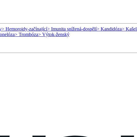
y
> Hemoroidy-začínající
> Imunita snížená-dospělí
> Kandidóza
> Kašel
onelóza
> Trombóza
> Výtok-ženský