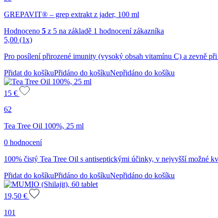
GREPAVIT® – grep extrakt z jader, 100 ml
Hodnoceno
5
z 5 na základě
1
hodnocení zákazníka
5,00
(1x)
Pro posílení přirozené imunity (vysoký obsah vitamínu C) a zevně při 
Přidat do košíku
Přidáno do košíku
Nepřidáno do košíku
15
€
62
Tea Tree Oil 100%, 25 ml
0 hodnocení
100% čistý Tea Tree Oil s antiseptickými účinky, v nejvyšší možné kva
Přidat do košíku
Přidáno do košíku
Nepřidáno do košíku
19,50
€
101