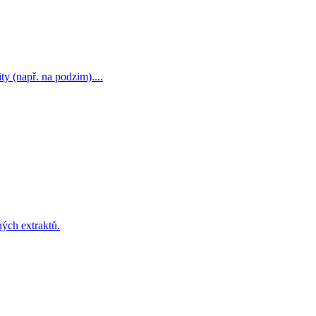
y (např. na podzim)....
ných extraktů.