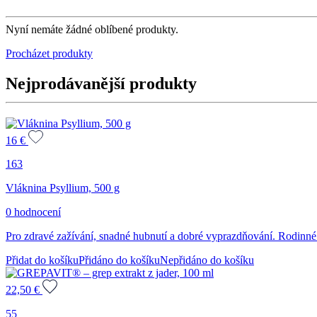
Nyní nemáte žádné oblíbené produkty.
Procházet produkty
Nejprodávanější produkty
16
€
163
Vláknina Psyllium, 500 g
0 hodnocení
Pro zdravé zažívání, snadné hubnutí a dobré vyprazdňování. Rodinné 
Přidat do košíku
Přidáno do košíku
Nepřidáno do košíku
22,50
€
55