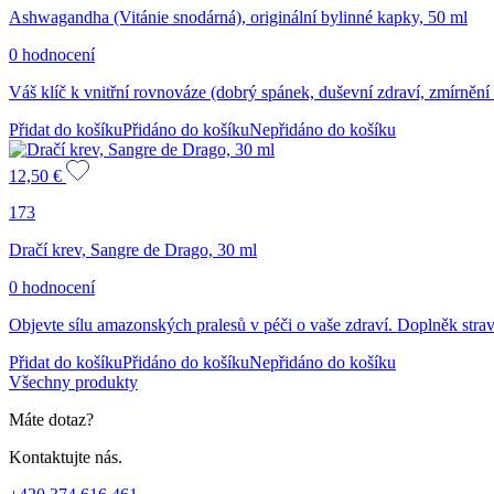
Ashwagandha (Vitánie snodárná), originální bylinné kapky, 50 ml
0 hodnocení
Váš klíč k vnitřní rovnováze (dobrý spánek, duševní zdraví, zmírnění s
Přidat do košíku
Přidáno do košíku
Nepřidáno do košíku
12,50
€
173
Dračí krev, Sangre de Drago, 30 ml
0 hodnocení
Objevte sílu amazonských pralesů v péči o vaše zdraví. Doplněk strav
Přidat do košíku
Přidáno do košíku
Nepřidáno do košíku
Všechny produkty
Máte dotaz?
Kontaktujte nás.