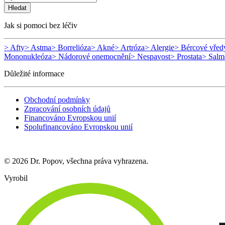
Hledat
Jak si pomoci bez léčiv
> Afty
> Astma
> Borrelióza
> Akné
> Artróza
> Alergie
> Bércové vřed
Mononukleóza
> Nádorové onemocnění
> Nespavost
> Prostata
> Salm
Důležité informace
Obchodní podmínky
Zpracování osobních údajů
Financováno Evropskou unií
Spolufinancováno Evropskou unií
© 2026 Dr. Popov, všechna práva vyhrazena.
Vyrobil