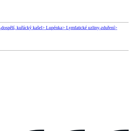
-dospělí, kuřácký kašel
> Lupénka
> Lymfatické uzliny-zduření
>