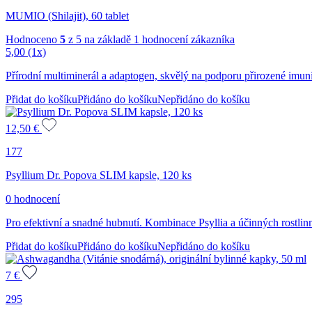
MUMIO (Shilajit), 60 tablet
Hodnoceno
5
z 5 na základě
1
hodnocení zákazníka
5,00
(1x)
Přírodní multiminerál a adaptogen, skvělý na podporu přirozené imunit
Přidat do košíku
Přidáno do košíku
Nepřidáno do košíku
12,50
€
177
Psyllium Dr. Popova SLIM kapsle, 120 ks
0 hodnocení
Pro efektivní a snadné hubnutí. Kombinace Psyllia a účinných rostlin
Přidat do košíku
Přidáno do košíku
Nepřidáno do košíku
7
€
295