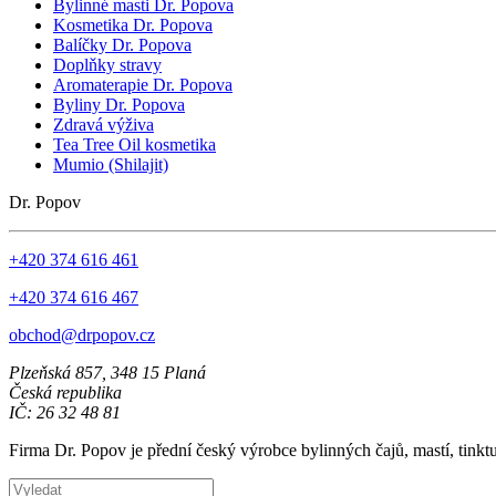
Bylinné masti Dr. Popova
Kosmetika Dr. Popova
Balíčky Dr. Popova
Doplňky stravy
Aromaterapie Dr. Popova
Byliny Dr. Popova
Zdravá výživa
Tea Tree Oil kosmetika
Mumio (Shilajit)
Dr. Popov
+420 374 616 461
+420 374 616 467
obchod@drpopov.cz
Plzeňská 857, 348 15 Planá
Česká republika
IČ: 26 32 48 81
Firma Dr. Popov je přední český výrobce bylinných čajů, mastí, tinkt