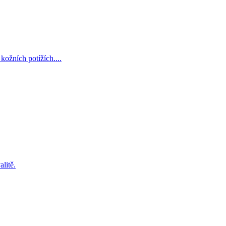
kožních potížích....
litě.