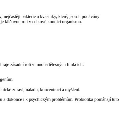
y
, nejčastěji bakterie a kvasinky, které, jsou-li podávány
raje klíčovou roli v celkové kondici organismu.
 hraje zásadní roli v mnoha tělesných funkcích:
togenům.
ické zdraví, náladu, koncentraci a myšlení.
itu a dokonce i k psychickým problémům. Probiotika pomáhají tuto