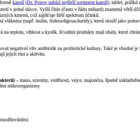
 formě
kapslí
(Dr. Popov nabízí nejširší sortiment kapslí)
, tablet, prášk
erií v jedné dávce. Vyšší číslo (často v řádu miliard) znamená větší ú
různých kmenů, což zajišťuje širší spektrum účinků.
á vláknina (např. inulin, fruktooligosacharidy), která slouží jako potrava
vá na teplotu, vlhkost a kyslík. Kvalitní produkty mají obaly, které ch
oval negativní vliv antibiotik na probiotické kultury. Také je vhodné je 
 jejich růst a aktivitu.
akterií)
– maso, uzeniny, vnitřnosti, vejce, majonéza, špatně uskladněn
ními mikroorganizmy
yprazdňováním)