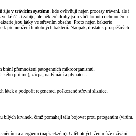
í žije
v trávicím systému
, kde ovlivňují nejen procesy trávení, ale i
z velké části zabije, ale některé druhy jsou vůči tomuto ochrannému
kterie jsou látky ve střevním obsahu. Proto nejen bakterie
vede k přemnožení hnilobných bakterií. Naopak, dostatek prospěšných
ím brání přemnožení patogenních mikroorganismů.
lského průjmu), zácpa, nadýmání a plynatost.
látek a podpořit regeneraci poškozené střevní sliznice.
itu bílých krvinek, čímž pomáhají tělu bojovat proti patogenům (virům,
ocněními a alergiemi (např. ekzém). U těhotných žen může užívání