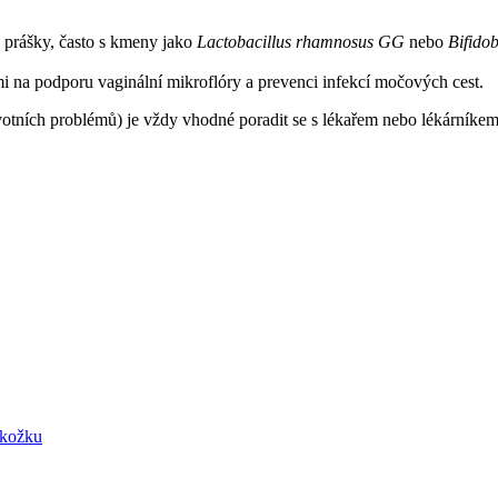
o prášky, často s kmeny jako
Lactobacillus rhamnosus GG
nebo
Bifidob
i na podporu vaginální mikroflóry a prevenci infekcí močových cest.
votních problémů) je vždy vhodné poradit se s lékařem nebo lékárník
okožku