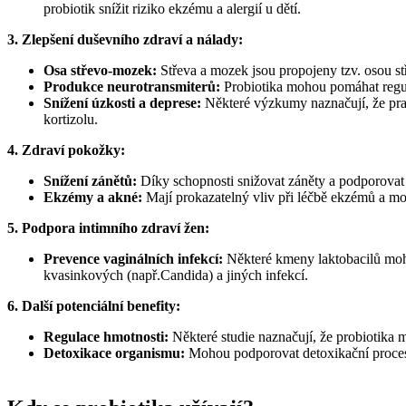
probiotik snížit riziko ekzému a alergií u dětí.
3. Zlepšení duševního zdraví a nálady:
Osa střevo-mozek:
Střeva a mozek jsou propojeny tzv. osou st
Produkce neurotransmiterů:
Probiotika mohou pomáhat regulo
Snížení úzkosti a deprese:
Některé výzkumy naznačují, že prav
kortizolu.
4. Zdraví pokožky:
Snížení zánětů:
Díky schopnosti snižovat záněty a podporovat 
Ekzémy a akné:
Mají prokazatelný vliv při léčbě ekzémů a mo
5. Podpora intimního zdraví žen:
Prevence vaginálních infekcí:
Některé kmeny laktobacilů moho
kvasinkových (např.Candida) a jiných infekcí.
6. Další potenciální benefity:
Regulace hmotnosti:
Některé studie naznačují, že probiotika m
Detoxikace organismu:
Mohou podporovat detoxikační procesy