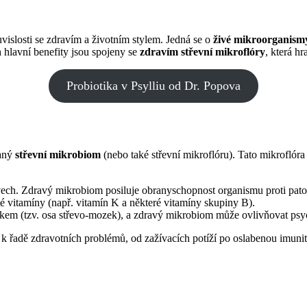
vislosti se zdravím a životním stylem. Jedná se o
živé mikroorganism
ch hlavní benefity jsou spojeny se
zdravím střevní mikroflóry
, která h
Probiotika v Psylliu od Dr. Popova
vaný
střevní mikrobiom
(nebo také střevní mikroflóru). Tato mikroflóra
evech. Zdravý mikrobiom posiluje obranyschopnost organismu proti pa
té vitamíny (např. vitamín K a některé vitamíny skupiny B).
em (tzv. osa střevo-mozek), a zdravý mikrobiom může ovlivňovat psych
 k řadě zdravotních problémů, od zažívacích potíží po oslabenou imun