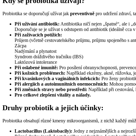
Kdy se probiotika užívají?
Probiotika se doporučují užívat jak
preventivně
pro udržení zdraví, t
Při užívání antibiotik:
Antibiotika ničí nejen „špatné“, ale i 
Doporučuje se je užívat s odstupem od antibiotik (ideálně cca 
Při zažívacích potížích:
Průjem (včetně cestovatelského průjmu, průjmu spojeného s anti
Zácpa
Nadýmání a plynatost
Syndrom dráždivého tračníku (IBS)
Laktózová intolerance
Při oslabené imunitě:
Pro posílení obranyschopnosti, prevence 
Při kožních problémech:
Například ekzémy, akné, růžovka, jel
Při kvasinkových a vaginálních infekcích:
Pro ženy probioti
Při alergiích a autoimunitních onemocněních:
Mohou pomoci
Při změnách stravy nebo prostředí:
Například při cestování,
Pro celkové zlepšení vitality a nálady.
Druhy probiotik a jejich účinky:
Probiotika obsahují různé kmeny mikroorganismů, z nichž každý může 
Lactobacillus (Laktobacily):
Jedny z nejznámějších a nejrozšíř