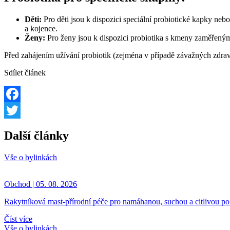
Děti:
Pro děti jsou k dispozici speciální probiotické kapky neb
a kojence.
Ženy:
Pro ženy jsou k dispozici probiotika s kmeny zaměřeným
Před zahájením užívání probiotik (zejména v případě závažných zdra
Sdílet článek
Facebook
Twitter
Další články
Vše o bylinkách
Obchod | 05. 08. 2026
Rakytníková mast-přírodní péče pro namáhanou, suchou a citlivou p
Číst více
Vše o bylinkách