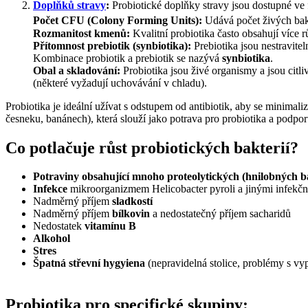
Doplňků stravy
:
Probiotické doplňky stravy jsou dostupné ve
Počet CFU (Colony Forming Units):
Udává počet živých bakt
Rozmanitost kmenů:
Kvalitní probiotika často obsahují více 
Přítomnost prebiotik (synbiotika):
Prebiotika jsou nestraviteln
Kombinace probiotik a prebiotik se nazývá
synbiotika
.
Obal a skladování:
Probiotika jsou živé organismy a jsou citli
(některé vyžadují uchovávání v chladu).
Probiotika je ideální užívat s odstupem od antibiotik, aby se minimaliz
česneku, banánech), která slouží jako potrava pro probiotika a podporují
Co potlačuje růst probiotických bakterií?
Potraviny obsahující mnoho proteolytických (hnilobných b
Infekce
mikroorganizmem Helicobacter pyroli a jinými infekč
Nadměrný příjem
sladkostí
Nadměrný příjem
bílkovin
a nedostatečný příjem sacharidů
Nedostatek
vitamínu B
Alkohol
Stres
Špatná střevní hygyiena
(nepravidelná stolice, problémy s v
Probiotika pro specifické skupiny: