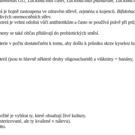
hamnosus GG, Lactobacillus casei, Lactobacillus plantarum, Lactobacil
erá je hojně zastoupena ve zdravém střevě, zejména u kojenců.
Bifidobac
ětlivých onemocněních střev.
terá je velmi odolná vůči antibiotikům a často se používá právě při p
eny se také občas přidávají do probiotických směsí.
kterie v počtu dostatečném k tomu, aby došlo k průniku skrze kyselou bar
kterií (jsou to hlavně některé druhy oligosacharidů a vlákniny = banány
žité je vybírat ty, které obsahují živé kultury.
terizované, ale ty kvašené v nálevu).
tto.