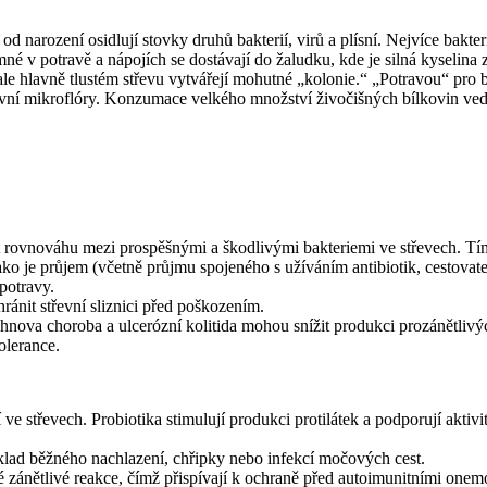
 narození osidlují stovky druhů bakterií, virů a plísní. Nejvíce bakteri
mné v potravě a nápojích se dostávají do žaludku, kde je silná kyselina 
 hlavně tlustém střevu vytvářejí mohutné „kolonie.“ „Potravou“ pro ba
 střevní mikroflóry. Konzumace velkého množství živočišných bílkovin 
 rovnováhu mezi prospěšnými a škodlivými bakteriemi ve střevech. T
 je průjem (včetně průjmu spojeného s užíváním antibiotik, cestovate
potravy.
hránit střevní sliznici před poškozením.
va choroba a ulcerózní kolitida mohou snížit produkci prozánětlivých 
olerance.
 ve střevech. Probiotika stimulují produkci protilátek a podporují aktiv
íklad běžného nachlazení, chřipky nebo infekcí močových cest.
 zánětlivé reakce, čímž přispívají k ochraně před autoimunitními onem