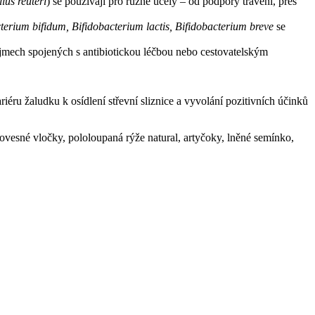
lus reuteri
) se používají pro různé účely – od podpory trávení, přes
terium bifidum, Bifidobacterium lactis, Bifidobacterium breve
se
růjmech spojených s antibiotickou léčbou nebo cestovatelským
iéru žaludku k osídlení střevní sliznice a vyvolání pozitivních účinků
, ovesné vločky, pololoupaná rýže natural, artyčoky, lněné semínko,