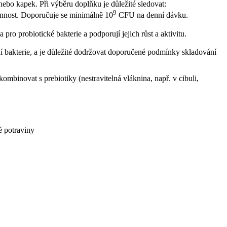
ů nebo kapek. Při výběru doplňku je důležité sledovat:
9
činnost. Doporučuje se minimálně 10
CFU na denní dávku.
 pro probiotické bakterie a podporují jejich růst a aktivitu.
rání bakterie, a je důležité dodržovat doporučené podmínky skladování
kombinovat s prebiotiky (nestravitelná vláknina, např. v cibuli,
é potraviny