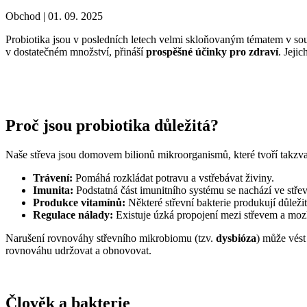
Obchod |
01. 09. 2025
Probiotika jsou v posledních letech velmi skloňovaným tématem v sou
v dostatečném množství, přináší
prospěšné účinky pro zdraví
. Jeji
Proč jsou probiotika důležitá?
Naše střeva jsou domovem bilionů mikroorganismů, které tvoří takz
Trávení:
Pomáhá rozkládat potravu a vstřebávat živiny.
Imunita:
Podstatná část imunitního systému se nachází ve stř
Produkce vitamínů:
Některé střevní bakterie produkují důleži
Regulace nálady:
Existuje úzká propojení mezi střevem a mozk
Narušení rovnováhy střevního mikrobiomu (tzv.
dysbióza
) může vést
rovnováhu udržovat a obnovovat.
Člověk a bakterie