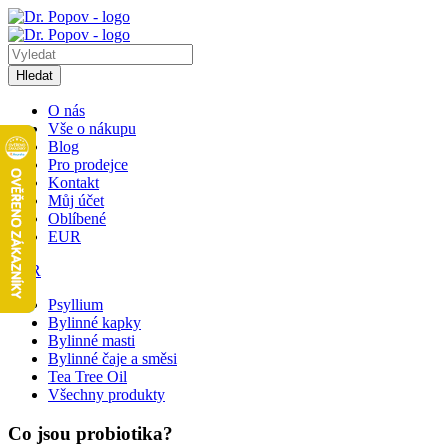
Hledat
O nás
Vše o nákupu
Blog
Pro prodejce
Kontakt
Můj účet
Oblíbené
EUR
EUR
Psyllium
Bylinné kapky
Bylinné masti
Bylinné čaje a směsi
Tea Tree Oil
Všechny produkty
Co jsou probiotika?