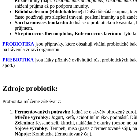
Různé druhy (např.
Lactobacillus acidophilus, Lactobacillus r
snížení průjmu až po podporu imunity.
Bifidobacterium (Bifidobakterie):
Další důležitá skupina, kt
často používají pro zlepšení trávení, posílení imunity a při zán
Saccharomyces boulardii:
Jedná se o probiotickou kvasinku, k
průjmem.
Streptococcus thermophilus, Enterococcus faecium:
Tyto km
PROBIOTIKA
jsou přípravky, které obsahují vitální probiotické ba
na trávení a zdraví organismu
PREBIOTIKA
jsou látky příznivě ovlivňující růst probiotických ba
apod.)
Zdroje probiotik:
Probiotika můžeme získávat z:
Fermentovaných potravin:
Jedná se o skvělý přirozený zdroj.
Mléčné výrobky:
Jogurt, kefír, acidofilní mléko, podmáslí. Důle
Zelenina:
Kysané zelí, kimchi, nakládané okurky (pozor, ne pas
Sójové výrobky:
Tempeh, miso (pasta z fermentované sóji), na
Nápoje
: Kombucha (fermentovaný čaj).