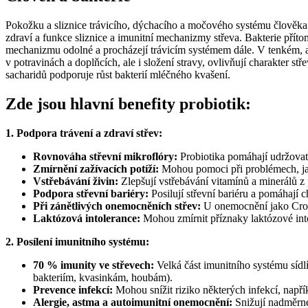
Pokožku a sliznice trávicího, dýchacího a močového systému člověka od
zdraví a funkce sliznice a imunitní mechanizmy střeva. Bakterie příto
mechanizmu odolné a procházejí trávicím systémem dále. V tenkém, ale
v potravinách a doplňcích, ale i složení stravy, ovlivňují charakter
sacharidů podporuje růst bakterií mléčného kvašení.
Zde jsou hlavní benefity probiotik:
1. Podpora trávení a zdraví střev:
Rovnováha střevní mikroflóry:
Probiotika pomáhají udržovat
Zmírnění zažívacích potíží:
Mohou pomoci při problémech, jako
Vstřebávání živin:
Zlepšují vstřebávání vitamínů a minerálů z 
Podpora střevní bariéry:
Posilují střevní bariéru a pomáhají c
Při zánětlivých onemocněních střev:
U onemocnění jako Crohno
Laktózová intolerance:
Mohou zmírnit příznaky laktózové int
2. Posílení imunitního systému:
70 % imunity ve střevech:
Velká část imunitního systému sídlí
bakteriím, kvasinkám, houbám).
Prevence infekcí:
Mohou snížit riziko některých infekcí, např
Alergie, astma a autoimunitní onemocnění:
Snižují nadměrné