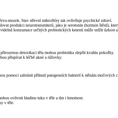
řevo-mozek. Stav střevní mikroflóry tak ovlivňuje psychické zdraví.
vat produkci neurotransmiterů, jako je serotonin (hormon štěstí), kter
idelná konzumace určitých probiotických kmenů může snížit úzkost a 
přirozenou detoxikaci těla mohou probiotika zlepšit kvalitu pokožky.
hou přispívat k léčbě akné a růžovky.
u pomoci zabránit přilnutí patogenních bakterií k stěnám močových ces
ohou ovlivnit hladinu tuku v těle a tím i hmotnost.
 v těle.