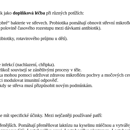
ak jako
doplňková léčba
při různých potížích:
„dobré“ bakterie ve střevech. Probiotika pomáhají obnovit střevní mikro
v polovině časového rozestupu mezi dávkami antibiotik).
biotiky, rotavirového průjmu u dětí).
infekcí (nachlazení, chřipka).
ikož souvisejí se zánětlivými procesy v těle.
ka mohou pomoci udržovat zdravou mikroflóru pochvy a močových ces
 modulovat imunitní odpověď.
 kdy se střeva musí přizpůsobit novým podmínkám.
mít specifické účinky. Mezi nejčastěji používané patří:
enějších. Pomáhají přeměňovat laktózu na kyselinu mléčnou a vytvářejí 