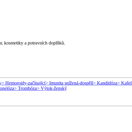
ur, kosmetiky a potravních doplňků.
y
> Hemoroidy-začínající
> Imunita snížená-dospělí
> Kandidóza
> Kašel
onelóza
> Trombóza
> Výtok-ženský