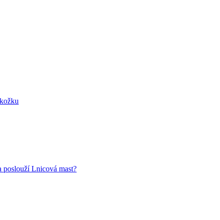
okožku
 poslouží Lnicová mast?