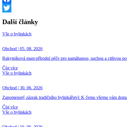
Facebook
Twitter
Další články
Vše o bylinkách
Obchod | 05. 08. 2026
Rakytníková mast-přírodní péče pro namáhanou, suchou a citlivou p
Číst více
Vše o bylinkách
Obchod | 30. 06. 2026
Zapomenutý zázrak tradičního bylinkářství: K čemu všemu vám doma
Číst více
Vše o bylinkách
Obchod | 16. 06. 2026