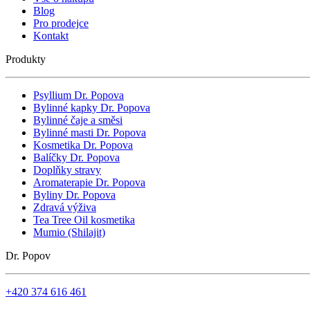
Blog
Pro prodejce
Kontakt
Produkty
Psyllium Dr. Popova
Bylinné kapky Dr. Popova
Bylinné čaje a směsi
Bylinné masti Dr. Popova
Kosmetika Dr. Popova
Balíčky Dr. Popova
Doplňky stravy
Aromaterapie Dr. Popova
Byliny Dr. Popova
Zdravá výživa
Tea Tree Oil kosmetika
Mumio (Shilajit)
Dr. Popov
+420 374 616 461