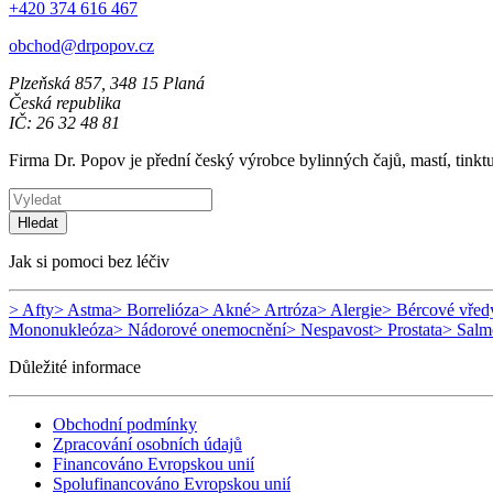
+420 374 616 467
obchod@drpopov.cz
Plzeňská 857, 348 15 Planá
Česká republika
IČ: 26 32 48 81
Firma Dr. Popov je přední český výrobce bylinných čajů, mastí, tinkt
Hledat
Jak si pomoci bez léčiv
> Afty
> Astma
> Borrelióza
> Akné
> Artróza
> Alergie
> Bércové vřed
Mononukleóza
> Nádorové onemocnění
> Nespavost
> Prostata
> Salm
Důležité informace
Obchodní podmínky
Zpracování osobních údajů
Financováno Evropskou unií
Spolufinancováno Evropskou unií