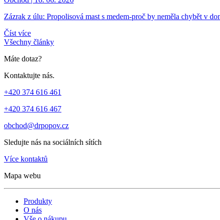
Zázrak z úlu: Propolisová mast s medem-proč by neměla chybět v dom
Číst více
Všechny články
Máte dotaz?
Kontaktujte nás.
+420 374 616 461
+420 374 616 467
obchod@drpopov.cz
Sledujte nás na sociálních sítích
Více kontaktů
Mapa webu
Produkty
O nás
Vše o nákupu