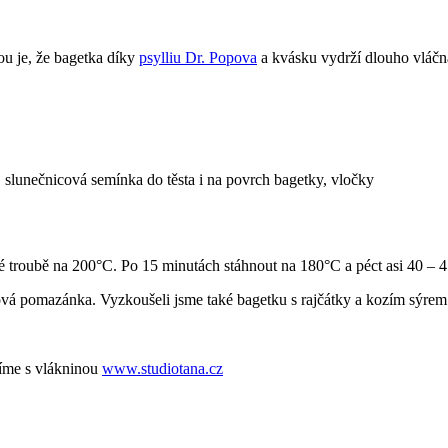
ou je, že bagetka díky
psylliu Dr. Popova
a kvásku vydrží dlouho vláčná.
e, slunečnicová semínka do těsta i na povrch bagetky, vločky
é troubě na 200°C. Po 15 minutách stáhnout na 180°C a péct asi 40 – 4
ová pomazánka. Vyzkoušeli jsme také bagetku s rajčátky a kozím sýrem 
říme s vlákninou
www.studiotana.cz