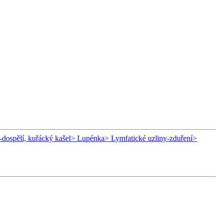
-dospělí, kuřácký kašel
> Lupénka
> Lymfatické uzliny-zduření
>