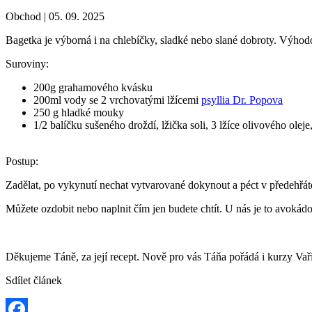
Obchod |
05. 09. 2025
Bagetka je výborná i na chlebíčky, sladké nebo slané dobroty. Výhod
Suroviny:
200g grahamového kvásku
200ml vody se 2 vrchovatými lžícemi
psyllia Dr. Popova
250 g hladké mouky
1/2 balíčku sušeného droždí, lžička soli, 3 lžíce olivového olej
Postup:
Zadělat, po vykynutí nechat vytvarované dokynout a péct v předehřát
Můžete ozdobit nebo naplnit čím jen budete chtít. U nás je to avokád
Děkujeme Táně, za její recept. Nově pro vás Táňa pořádá i kurzy Va
Sdílet článek