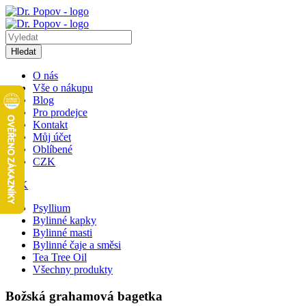
Hledat
O nás
Vše o nákupu
Blog
Pro prodejce
Kontakt
Můj účet
Oblíbené
CZK
CZK
Psyllium
Bylinné kapky
Bylinné masti
Bylinné čaje a směsi
Tea Tree Oil
Všechny produkty
Božská grahamová bagetka