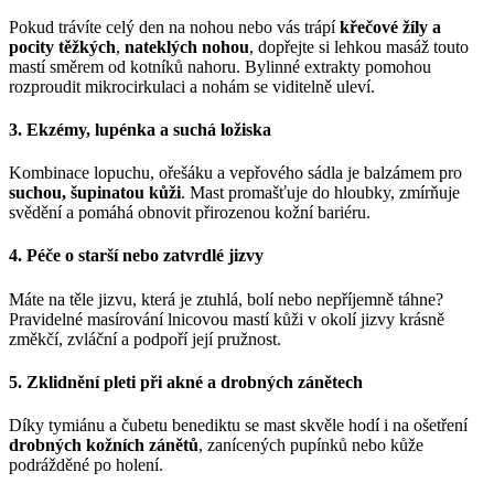
Pokud trávíte celý den na nohou nebo vás trápí
křečové žíly a
pocity těžkých
,
nateklých nohou
, dopřejte si lehkou masáž touto
mastí směrem od kotníků nahoru. Bylinné extrakty pomohou
rozproudit mikrocirkulaci a nohám se viditelně uleví.
3. Ekzémy, lupénka a suchá ložiska
Kombinace lopuchu, ořešáku a vepřového sádla je balzámem pro
suchou, šupinatou kůži
. Mast promašťuje do hloubky, zmírňuje
svědění a pomáhá obnovit přirozenou kožní bariéru.
4.
Péče o starší nebo zatvrdlé jizvy
Máte na těle jizvu, která je ztuhlá, bolí nebo nepříjemně táhne?
Pravidelné masírování lnicovou mastí kůži v okolí jizvy krásně
změkčí, zvláční a podpoří její pružnost.
5.
Zklidnění pleti při akné a drobných zánětech
Díky tymiánu a čubetu benediktu se mast skvěle hodí i na ošetření
drobných kožních zánětů
, zanícených pupínků nebo kůže
podrážděné po holení.