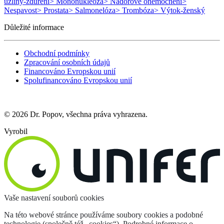
uzliny-zduření
> Mononukleóza
> Nádorové onemocnění
>
Nespavost
> Prostata
> Salmonelóza
> Trombóza
> Výtok-ženský
Důležité informace
Obchodní podmínky
Zpracování osobních údajů
Financováno Evropskou unií
Spolufinancováno Evropskou unií
© 2026 Dr. Popov, všechna práva vyhrazena.
Vyrobil
Vaše nastavení souborů cookies
Na této webové stránce používáme soubory cookies a podobné
technologie (společně též „cookies“). Podrobné informace o