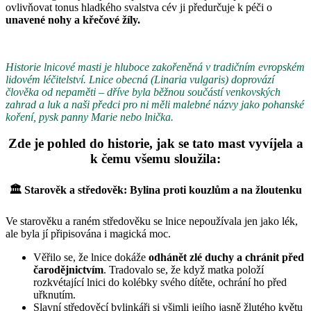
ovlivňovat tonus hladkého svalstva cév ji předurčuje k péči o
unavené nohy a křečové žíly.
Historie lnicové masti je hluboce zakořeněná v tradičním evropském
lidovém léčitelství. Lnice obecná (Linaria vulgaris) doprovází
člověka od nepaměti – dříve byla běžnou součástí venkovských
zahrad a luk a naši předci pro ni měli malebné názvy jako pohanské
koření, pysk panny Marie nebo lnička.
Zde je pohled do historie, jak se tato mast vyvíjela a
k čemu všemu sloužila:
🏛️
Starověk a středověk: Bylina proti kouzlům a na žloutenku
Ve starověku a raném středověku se lnice nepoužívala jen jako lék,
ale byla jí připisována i magická moc.
Věřilo se, že lnice dokáže
odhánět zlé duchy a chránit před
čarodějnictvím
. Tradovalo se, že když matka položí
rozkvétající lnici do kolébky svého dítěte, ochrání ho před
uřknutím.
Slavní středověcí bylinkáři si všimli jejího jasně žlutého květu