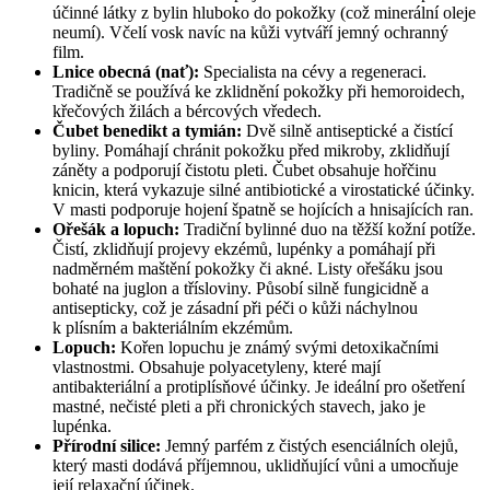
účinné látky z bylin hluboko do pokožky (což minerální oleje
neumí). Včelí vosk navíc na kůži vytváří jemný ochranný
film.
Lnice obecná (nať):
Specialista na cévy a regeneraci.
Tradičně se používá ke zklidnění pokožky při hemoroidech,
křečových žilách a bércových vředech.
Čubet benedikt a tymián:
Dvě silně antiseptické a čistící
byliny. Pomáhají chránit pokožku před mikroby, zklidňují
záněty a podporují čistotu pleti. Čubet obsahuje hořčinu
knicin, která vykazuje silné antibiotické a virostatické účinky.
V masti podporuje hojení špatně se hojících a hnisajících ran.
Ořešák a lopuch:
Tradiční bylinné duo na těžší kožní potíže.
Čistí, zklidňují projevy ekzémů, lupénky a pomáhají při
nadměrném maštění pokožky či akné. Listy ořešáku jsou
bohaté na juglon a třísloviny. Působí silně fungicidně a
antisepticky, což je zásadní při péči o kůži náchylnou
k plísním a bakteriálním ekzémům.
Lopuch:
Kořen lopuchu je známý svými detoxikačními
vlastnostmi. Obsahuje polyacetyleny, které mají
antibakteriální a protiplísňové účinky. Je ideální pro ošetření
mastné, nečisté pleti a při chronických stavech, jako je
lupénka.
Přírodní silice:
Jemný parfém z čistých esenciálních olejů,
který masti dodává příjemnou, uklidňující vůni a umocňuje
její relaxační účinek.