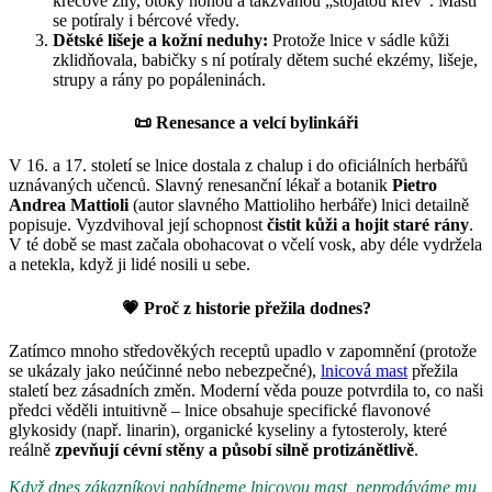
křečové žíly, otoky nohou a takzvanou „stojatou krev“. Mastí
se potíraly i bércové vředy.
Dětské lišeje a kožní neduhy:
Protože lnice v sádle kůži
zklidňovala, babičky s ní potíraly dětem suché ekzémy, lišeje,
strupy a rány po popáleninách.
📜
Renesance a velcí bylinkáři
V 16. a 17. století se lnice dostala z chalup i do oficiálních herbářů
uznávaných učenců. Slavný renesanční lékař a botanik
Pietro
Andrea Mattioli
(autor slavného Mattioliho herbáře) lnici detailně
popisuje. Vyzdvihoval její schopnost
čistit kůži a hojit staré rány
.
V té době se mast začala obohacovat o včelí vosk, aby déle vydržela
a netekla, když ji lidé nosili u sebe.
💗
Proč z historie přežila dodnes?
Zatímco mnoho středověkých receptů upadlo v zapomnění (protože
se ukázaly jako neúčinné nebo nebezpečné),
lnicová mast
přežila
staletí bez zásadních změn. Moderní věda pouze potvrdila to, co naši
předci věděli intuitivně – lnice obsahuje specifické flavonové
glykosidy (např. linarin), organické kyseliny a fytosteroly, které
reálně
zpevňují cévní stěny a působí silně protizánětlivě
.
Když dnes zákazníkovi nabídneme lnicovou mast, neprodáváme mu