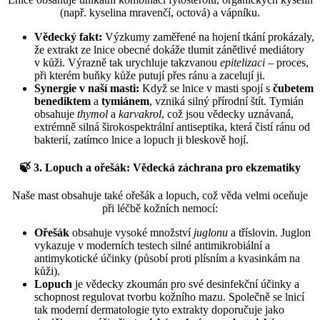
(např. kyselina mravenčí, octová) a vápníku.
Vědecký fakt:
Výzkumy zaměřené na hojení tkání prokázaly,
že extrakt ze lnice obecné dokáže tlumit zánětlivé mediátory
v kůži. Výrazně tak urychluje takzvanou
epitelizaci
– proces,
při kterém buňky kůže putují přes ránu a zacelují ji.
Synergie v naší masti:
Když se lnice v masti spojí s
čubetem
benediktem
a
tymiánem
, vzniká silný přírodní štít. Tymián
obsahuje
thymol
a
karvakrol
, což jsou vědecky uznávaná,
extrémně silná širokospektrální antiseptika, která čistí ránu od
bakterií, zatímco lnice a lopuch ji bleskově hojí.
🍃
3. Lopuch a ořešák: Vědecká záchrana pro ekzematiky
Naše mast obsahuje také ořešák a lopuch, což věda velmi oceňuje
při léčbě kožních nemocí:
Ořešák
obsahuje vysoké množství
juglonu
a tříslovin. Juglon
vykazuje v moderních testech silné antimikrobiální a
antimykotické účinky (působí proti plísním a kvasinkám na
kůži).
Lopuch
je vědecky zkoumán pro své desinfekční účinky a
schopnost regulovat tvorbu kožního mazu. Společně se lnicí
tak moderní dermatologie tyto extrakty doporučuje jako