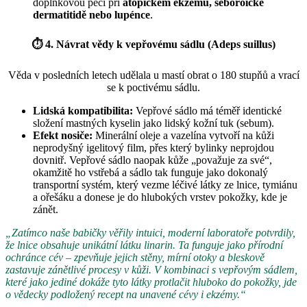
doplňkovou péči při
atopickém ekzému, seboroické
dermatitidě nebo lupénce
.
⏱
4. Návrat vědy k vepřovému sádlu (Adeps suillus)
Věda v posledních letech udělala u mastí obrat o 180 stupňů a vrací
se k poctivému sádlu.
Lidská kompatibilita:
Vepřové sádlo má téměř identické
složení mastných kyselin jako lidský kožní tuk (sebum).
Efekt nosiče:
Minerální oleje a vazelína vytvoří na kůži
neprodyšný igelitový film, přes který bylinky neprojdou
dovnitř. Vepřové sádlo naopak kůže „považuje za své“,
okamžitě ho vstřebá a sádlo tak funguje jako dokonalý
transportní systém, který vezme léčivé látky ze lnice, tymiánu
a ořešáku a donese je do hlubokých vrstev pokožky, kde je
zánět.
„Zatímco naše babičky věřily intuici, moderní laboratoře potvrdily,
že lnice obsahuje unikátní látku linarin. Ta funguje jako přírodní
ochránce cév – zpevňuje jejich stěny, mírní otoky a bleskově
zastavuje zánětlivé procesy v kůži. V kombinaci s vepřovým sádlem,
které jako jediné dokáže tyto látky protlačit hluboko do pokožky, jde
o vědecky podložený recept na unavené cévy i ekzémy.“