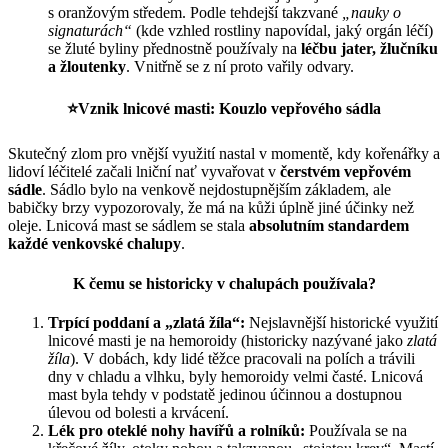
s oranžovým středem. Podle tehdejší takzvané
„nauky o
signaturách“
(kde vzhled rostliny napovídal, jaký orgán léčí)
se žluté byliny přednostně používaly na
léčbu jater, žlučníku
a žloutenky
. Vnitřně se z ní proto vařily odvary.
⭐
Vznik lnicové masti: Kouzlo vepřového sádla
Skutečný zlom pro vnější využití nastal v momentě, kdy kořenářky a
lidoví léčitelé začali lniční nať vyvařovat v
čerstvém vepřovém
sádle
. Sádlo bylo na venkově nejdostupnějším základem, ale
babičky brzy vypozorovaly, že má na kůži úplně jiné účinky než
oleje. Lnicová mast se sádlem se stala
absolutním standardem
každé venkovské chalupy
.
K čemu se historicky v chalupách používala?
Trpící poddaní a „zlatá žíla“:
Nejslavnější historické využití
lnicové masti je na hemoroidy (historicky nazývané jako
zlatá
žíla
). V dobách, kdy lidé těžce pracovali na polích a trávili
dny v chladu a vlhku, byly hemoroidy velmi časté. Lnicová
mast byla tehdy v podstatě jedinou účinnou a dostupnou
úlevou od bolesti a krvácení.
Lék pro oteklé nohy havířů a rolníků:
Používala se na