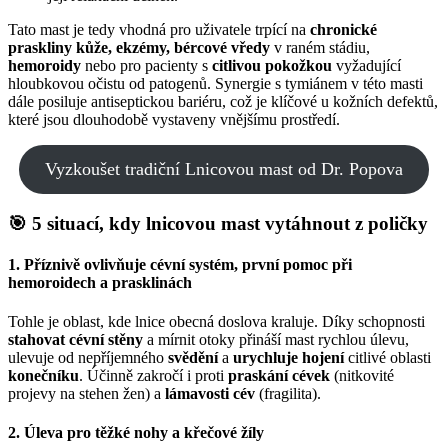
Tato mast je tedy vhodná pro uživatele trpící na
chronické
praskliny kůže, ekzémy, bércové vředy
v raném stádiu,
hemoroidy
nebo pro pacienty s
citlivou pokožkou
vyžadující
hloubkovou očistu od patogenů. Synergie s tymiánem v této masti
dále posiluje antiseptickou bariéru, což je klíčové u kožních defektů,
které jsou dlouhodobě vystaveny vnějšímu prostředí.
Vyzkoušet tradiční Lnicovou mast od Dr. Popova
🎯 5 situací, kdy lnicovou mast vytáhnout z poličky
1.
Příznivě ovlivňuje cévní systém, první pomoc při
hemoroidech a prasklinách
Tohle je oblast, kde lnice obecná doslova kraluje. Díky schopnosti
stahovat cévní stěny
a mírnit otoky přináší mast rychlou úlevu,
ulevuje od nepříjemného
svědění
a
urychluje hojení
citlivé oblasti
konečníku
. Účinně zakročí i proti
praskání cévek
(nitkovité
projevy na stehen žen) a
lámavosti cév
(fragilita).
2.
Úleva pro těžké nohy a křečové žíly