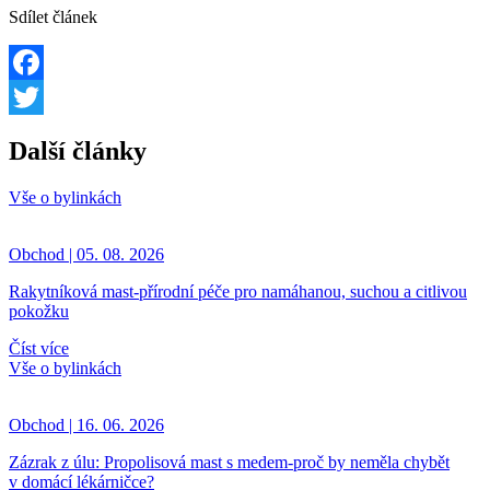
Sdílet článek
Facebook
Twitter
Další články
Vše o bylinkách
Obchod | 05. 08. 2026
Rakytníková mast-přírodní péče pro namáhanou, suchou a citlivou
pokožku
Číst více
Vše o bylinkách
Obchod | 16. 06. 2026
Zázrak z úlu: Propolisová mast s medem-proč by neměla chybět
v domácí lékárničce?