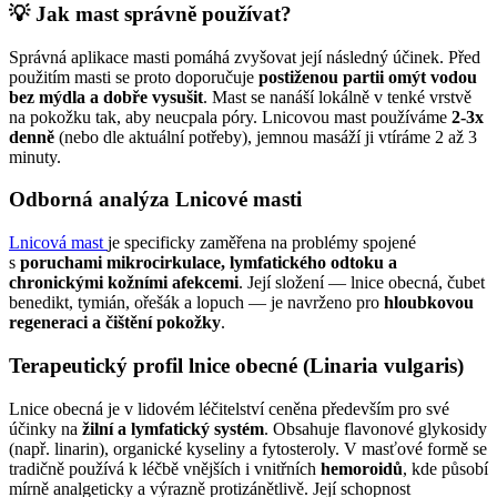
💡
Jak mast správně používat?
Správná aplikace masti pomáhá zvyšovat její následný účinek. Před
použitím masti se proto doporučuje
postiženou partii omýt vodou
bez mýdla a dobře vysušit
. Mast se nanáší lokálně v tenké vrstvě
na pokožku tak, aby neucpala póry. Lnicovou mast používáme
2-3x
denně
(nebo dle aktuální potřeby), jemnou masáží ji vtíráme 2 až 3
minuty.
Odborná analýza Lnicové masti
Lnicová mast
je specificky zaměřena na problémy spojené
s
poruchami mikrocirkulace, lymfatického odtoku a
chronickými kožními afekcemi
. Její složení — lnice obecná, čubet
benedikt, tymián, ořešák a lopuch — je navrženo pro
hloubkovou
regeneraci a čištění pokožky
.
Terapeutický profil lnice obecné (Linaria vulgaris)
Lnice obecná je v lidovém léčitelství ceněna především pro své
účinky na
žilní a lymfatický systém
. Obsahuje flavonové glykosidy
(např. linarin), organické kyseliny a fytosteroly. V masťové formě se
tradičně používá k léčbě vnějších i vnitřních
hemoroidů
, kde působí
mírně analgeticky a výrazně protizánětlivě. Její schopnost