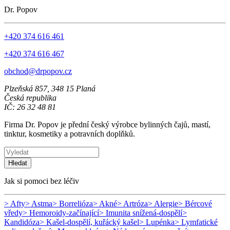
Dr. Popov
+420 374 616 461
+420 374 616 467
obchod@drpopov.cz
Plzeňská 857, 348 15 Planá
Česká republika
IČ: 26 32 48 81
Firma Dr. Popov je přední český výrobce bylinných čajů, mastí,
tinktur, kosmetiky a potravních doplňků.
Hledat
Jak si pomoci bez léčiv
> Afty
> Astma
> Borrelióza
> Akné
> Artróza
> Alergie
> Bércové
vředy
> Hemoroidy-začínající
> Imunita snížená-dospělí
>
Kandidóza
> Kašel-dospělí, kuřácký kašel
> Lupénka
> Lymfatické