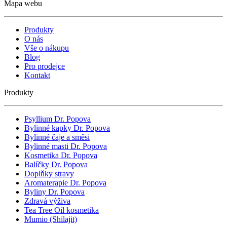
Mapa webu
Produkty
O nás
Vše o nákupu
Blog
Pro prodejce
Kontakt
Produkty
Psyllium Dr. Popova
Bylinné kapky Dr. Popova
Bylinné čaje a směsi
Bylinné masti Dr. Popova
Kosmetika Dr. Popova
Balíčky Dr. Popova
Doplňky stravy
Aromaterapie Dr. Popova
Byliny Dr. Popova
Zdravá výživa
Tea Tree Oil kosmetika
Mumio (Shilajit)