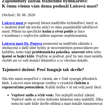
Zapomenutý zázrak tradičního bylinkářství:
K čemu všemu vám doma poslouží Lnicová mast?
Obchod |
30. 06. 2026
Lnicová mast
je naprostý klenot tradičního bylinkářství, který se
v moderní době tak trochu ztrácí ve stínu populárnější měsíčkové
masti. Přitom na specifické
kožní a cévní potíže
je lnice
v kombinaci s vepřovým sádlem naprosto nepřekonatelná.
Lnicová mast Dr. Popova
postavená na tradičním základu a
obohacená o další silné byliny je neocenitelným pomocníkem pro
každého, koho trápí
problematická pokožka
,
unavené cévy
nebo
špatně se hojící kůže
. Pojďme se podívat, proč by tato mast neměla
chybět ani ve vaší domácí lékárničce a co všechno dokáže.
Tajemství složení: Proč funguje tak skvěle?
Síla této masti nespočívá v chemii, ale v čisté synergii přírodních
látek. Lnicová mast integruje rostliny s vysokým
čisticím a
regeneračním potenciálem
. Každá složka v ní má svůj jasný úkol:
Vepřové sádlo a včelí vosk:
Ten nejlepší možný základ.
Vepřové sádlo je svým složením lidskému tuku nejbližší. Díky
tomu ho naše kůže skvěle přijímá a mast dokáže transportovat