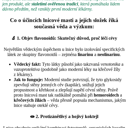
jen produkt, ale
staletími ověřenou tradici
, která pomáhala lidem
dávno předtím, než vznikly první moderní lékárny.
Co o účincích lnicové masti a jejích složek říká
současná věda a výzkum:
🔬
1. Objev flavonoidů: Skutečný důvod, proč léčí cévy
Největším vědeckým úspěchem u lnice bylo izolování specifických
látek ze skupiny flavonoidů – zejména
linarinu
a
neolinarinu
.
Vědecký fakt:
Tyto látky působí jako takzvaná
venotonika
a
vazoprotektiva
(podobně jako moderní léky na křečové žíly
z lékárny).
Jak to funguje:
Moderní studie potvrzují, že tyto glykosidy
zpevňují stěny jemných cév (kapilár), snižují jejich
propustnost a křehkost a zlepšují napětí cévní stěny. Právě
proto lnicová mast tak radikálně pomáhá při
hemoroidech
a
křečových žilách
– věda přesně popsala mechanismus, jakým
lnice stahuje oteklé cévy.
🧫
2. Protizánětlivý a hojivý koktejl
Lnice obsahuje unikátní kombinaci fytosterolů, organických kyselin