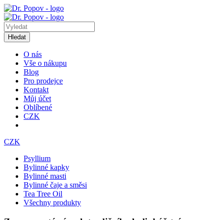
Hledat
O nás
Vše o nákupu
Blog
Pro prodejce
Kontakt
Můj účet
Oblíbené
CZK
CZK
Psyllium
Bylinné kapky
Bylinné masti
Bylinné čaje a směsi
Tea Tree Oil
Všechny produkty