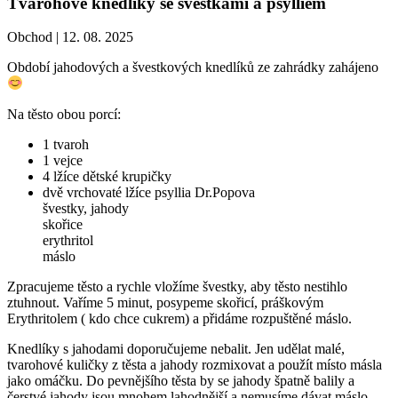
Tvarohové knedlíky se švestkami a psylliem
Obchod |
12. 08. 2025
Období jahodových a švestkových knedlíků ze zahrádky zahájeno
Na těsto obou porcí:
1 tvaroh
1 vejce
4 lžíce dětské krupičky
dvě vrchovaté lžíce psyllia Dr.Popova
švestky, jahody
skořice
erythritol
máslo
Zpracujeme těsto a rychle vložíme švestky, aby těsto nestihlo
ztuhnout. Vaříme 5 minut, posypeme skořicí, práškovým
Erythritolem ( kdo chce cukrem) a přidáme rozpuštěné máslo.
Knedlíky s jahodami doporučujeme nebalit. Jen udělat malé,
tvarohové kuličky z těsta a jahody rozmixovat a použít místo másla
jako omáčku. Do pevnějšího těsta by se jahody špatně balily a
čerstvé jahody jsou mnohem lahodnější a nemusíme dávat máslo.