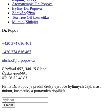
Aromaterapie Dr. Popova
Byliny Dr. Popova
Zdravá výživa
Tea Tree Oil kosmetika
Mumio (Shilajit)
Dr. Popov
+420 374 616 461
+420 374 616 467
obchod@drpopov.cz
Plzeňská 857, 348 15 Planá
Česká republika
IČ: 26 32 48 81
Firma Dr. Popov je přední český výrobce bylinných čajů, mastí,
tinktur, kosmetiky a potravních doplňků.
Hledat