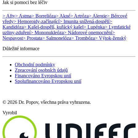
Jak si pomoci bez léčiv
> Afty
> Astma
> Borrelióza
> Akné
> Artróza
> Alergie
> Bércové
vředy
> Hemoroidy-začínající
> Imunita snížená-dospělí
>
Kandidóza
> Kašel-dospělí, kuřácký kašel
> Lupénka
> Lymfatické
uzliny-zduření
> Mononukleóza
> Nádorové onemocnění
>
Nespavost
> Prostata
> Salmonelóza
> Trombóza
> Výtok-ženský
Důležité informace
Obchodní podmínky
Zpracování osobních údajů
Financováno Evropskou unií
Spolufinancováno Evropskou unií
© 2026 Dr. Popov, všechna práva vyhrazena.
Vyrobil