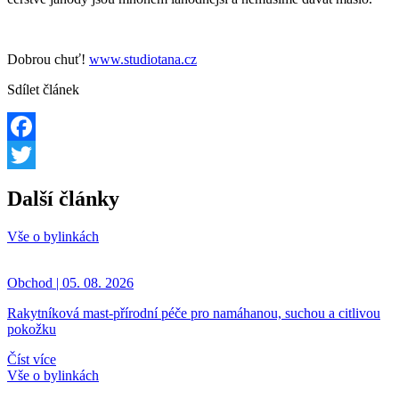
Dobrou chuť!
www.studiotana.cz
Sdílet článek
Facebook
Twitter
Další články
Vše o bylinkách
Obchod | 05. 08. 2026
Rakytníková mast-přírodní péče pro namáhanou, suchou a citlivou
pokožku
Číst více
Vše o bylinkách