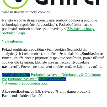
Vaše nastavení souborů cookies
Na této webové stránce používáme soubory cookies a podobné
technologie (společně též „cookies“). Podrobné informace o
používání souborů cookies jsou uvedeny v
Zásadách ochrany
osobních údajů
.
Více informací
Pokud souhlasíte s použitím všech cookies (technických,
analytických i reklamních), klikněte níže na tlačítko „
Souhlasím se
vším
“. Jestliže chcete přijmout, respektive odmítnout, pouze některé
cookies dle kategorií, klikněte níže na tlačítko „
Podrobné
nastavení
“. Provedené nastavení cookies můžete kdykoliv změnit.
Souhlasím se vším
Podrobné nastavení
Odmítnout vše
Odmítnout
vše
Podrobné nastavení
Souhlasím se vším
Vytvořeno přes cookieslista.cz
Akce prodloužena do 9.8. sleva 20 % při nákupu produktů
Panthenol s kódem Leto20