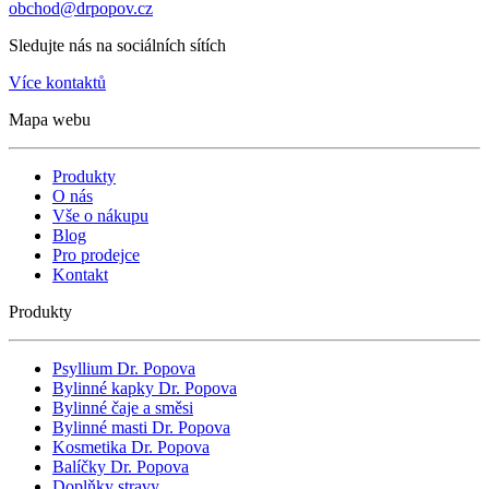
obchod@drpopov.cz
Sledujte nás na sociálních sítích
Více kontaktů
Mapa webu
Produkty
O nás
Vše o nákupu
Blog
Pro prodejce
Kontakt
Produkty
Psyllium Dr. Popova
Bylinné kapky Dr. Popova
Bylinné čaje a směsi
Bylinné masti Dr. Popova
Kosmetika Dr. Popova
Balíčky Dr. Popova
Doplňky stravy