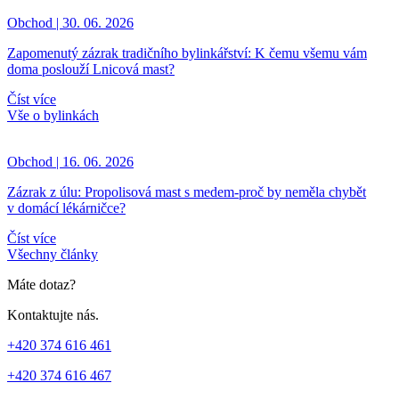
Obchod | 30. 06. 2026
Zapomenutý zázrak tradičního bylinkářství: K čemu všemu vám
doma poslouží Lnicová mast?
Číst více
Vše o bylinkách
Obchod | 16. 06. 2026
Zázrak z úlu: Propolisová mast s medem-proč by neměla chybět
v domácí lékárničce?
Číst více
Všechny články
Máte dotaz?
Kontaktujte nás.
+420 374 616 461
+420 374 616 467