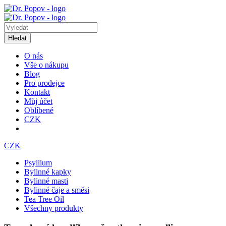
Hledat
O nás
Vše o nákupu
Blog
Pro prodejce
Kontakt
Můj účet
Oblíbené
CZK
CZK
Psyllium
Bylinné kapky
Bylinné masti
Bylinné čaje a směsi
Tea Tree Oil
Všechny produkty