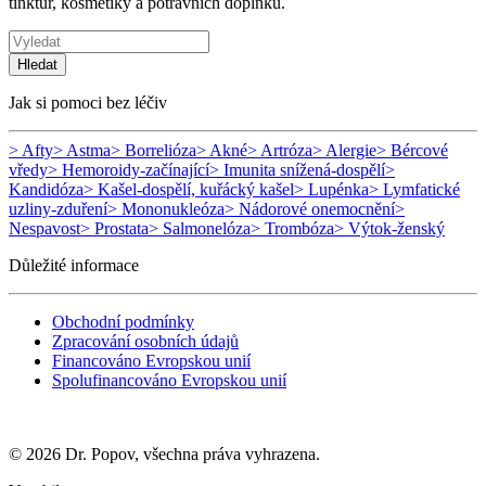
tinktur, kosmetiky a potravních doplňků.
Hledat
Jak si pomoci bez léčiv
> Afty
> Astma
> Borrelióza
> Akné
> Artróza
> Alergie
> Bércové
vředy
> Hemoroidy-začínající
> Imunita snížená-dospělí
>
Kandidóza
> Kašel-dospělí, kuřácký kašel
> Lupénka
> Lymfatické
uzliny-zduření
> Mononukleóza
> Nádorové onemocnění
>
Nespavost
> Prostata
> Salmonelóza
> Trombóza
> Výtok-ženský
Důležité informace
Obchodní podmínky
Zpracování osobních údajů
Financováno Evropskou unií
Spolufinancováno Evropskou unií
© 2026 Dr. Popov, všechna práva vyhrazena.