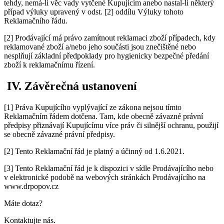
tehdy, nemá-li věc vady vytčené Kupujícím anebo nastal-li některý
případ výluky upravený v odst. [2] oddílu Výluky tohoto
Reklamačního řádu.
[2] Prodávající má právo zamítnout reklamaci zboží případech, kdy
reklamované zboží a/nebo jeho součásti jsou znečištěné nebo
nesplňují základní předpoklady pro hygienicky bezpečné předání
zboží k reklamačnímu řízení.
IV. Závěrečná ustanovení
[1] Práva Kupujícího vyplývající ze zákona nejsou tímto
Reklamačním řádem dotčena. Tam, kde obecně závazné právní
předpisy přiznávají Kupujícímu více práv či silnější ochranu, použijí
se obecně závazné právní předpisy.
[2] Tento Reklamační řád je platný a účinný od 1.6.2021.
[3] Tento Reklamační řád je k dispozici v sídle Prodávajícího nebo
v elektronické podobě na webových stránkách Prodávajícího na
www.drpopov.cz
Máte dotaz?
Kontaktujte nás.