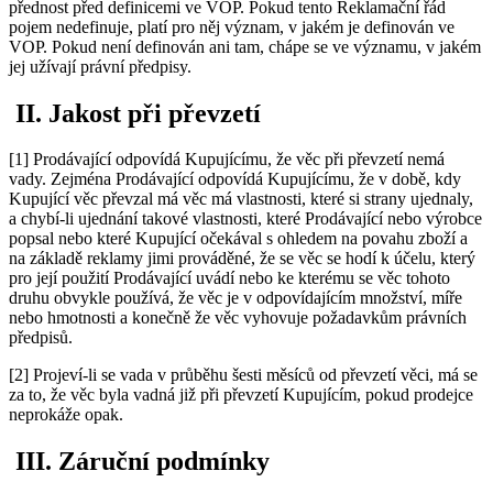
přednost před definicemi ve VOP. Pokud tento Reklamační řád
pojem nedefinuje, platí pro něj význam, v jakém je definován ve
VOP. Pokud není definován ani tam, chápe se ve významu, v jakém
jej užívají právní předpisy.
II. Jakost při převzetí
[1] Prodávající odpovídá Kupujícímu, že věc při převzetí nemá
vady. Zejména Prodávající odpovídá Kupujícímu, že v době, kdy
Kupující věc převzal má věc má vlastnosti, které si strany ujednaly,
a chybí-li ujednání takové vlastnosti, které Prodávající nebo výrobce
popsal nebo které Kupující očekával s ohledem na povahu zboží a
na základě reklamy jimi prováděné, že se věc se hodí k účelu, který
pro její použití Prodávající uvádí nebo ke kterému se věc tohoto
druhu obvykle používá, že věc je v odpovídajícím množství, míře
nebo hmotnosti a konečně že věc vyhovuje požadavkům právních
předpisů.
[2] Projeví-li se vada v průběhu šesti měsíců od převzetí věci, má se
za to, že věc byla vadná již při převzetí Kupujícím, pokud prodejce
neprokáže opak.
III. Záruční podmínky