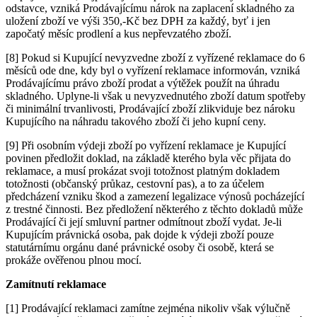
odstavce, vzniká Prodávajícímu nárok na zaplacení skladného za
uložení zboží ve výši 350,-Kč bez DPH za každý, byť i jen
započatý měsíc prodlení a kus nepřevzatého zboží.
[8] Pokud si Kupující nevyzvedne zboží z vyřízené reklamace do 6
měsíců ode dne, kdy byl o vyřízení reklamace informován, vzniká
Prodávajícímu právo zboží prodat a výtěžek použít na úhradu
skladného. Uplyne-li však u nevyzvednutého zboží datum spotřeby
či minimální trvanlivosti, Prodávající zboží zlikviduje bez nároku
Kupujícího na náhradu takového zboží či jeho kupní ceny.
[9] Při osobním výdeji zboží po vyřízení reklamace je Kupující
povinen předložit doklad, na základě kterého byla věc přijata do
reklamace, a musí prokázat svoji totožnost platným dokladem
totožnosti (občanský průkaz, cestovní pas), a to za účelem
předcházení vzniku škod a zamezení legalizace výnosů pocházející
z trestné činnosti. Bez předložení některého z těchto dokladů může
Prodávající či její smluvní partner odmítnout zboží vydat. Je-li
Kupujícím právnická osoba, pak dojde k výdeji zboží pouze
statutárnímu orgánu dané právnické osoby či osobě, která se
prokáže ověřenou plnou mocí.
Zamítnutí reklamace
[1] Prodávající reklamaci zamítne zejména nikoliv však výlučně