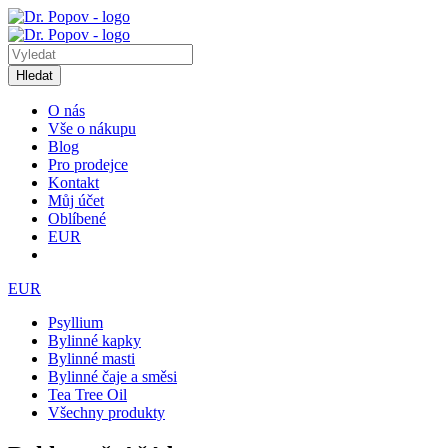
Hledat
O nás
Vše o nákupu
Blog
Pro prodejce
Kontakt
Můj účet
Oblíbené
EUR
EUR
Psyllium
Bylinné kapky
Bylinné masti
Bylinné čaje a směsi
Tea Tree Oil
Všechny produkty