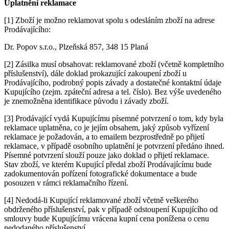
Uplatnění reklamace
[1] Zboží je možno reklamovat spolu s odesláním zboží na adrese
Prodávajícího:
Dr. Popov s.r.o., Plzeňská 857, 348 15 Planá
[2] Zásilka musí obsahovat: reklamované zboží (včetně kompletního
příslušenství), dále doklad prokazující zakoupení zboží u
Prodávajícího, podrobný popis závady a dostatečné kontaktní údaje
Kupujícího (zejm. zpáteční adresa a tel. číslo). Bez výše uvedeného
je znemožněna identifikace původu i závady zboží.
[3] Prodávající vydá Kupujícímu písemné potvrzení o tom, kdy byla
reklamace uplatněna, co je jejím obsahem, jaký způsob vyřízení
reklamace je požadován, a to emailem bezprostředně po přijetí
reklamace, v případě osobního uplatnění je potvrzení předáno ihned.
Písemné potvrzení slouží pouze jako doklad o přijetí reklamace.
Stav zboží, ve kterém Kupující předal zboží Prodávajícímu bude
zadokumentován pořízení fotografické dokumentace a bude
posouzen v rámci reklamačního řízení.
[4] Nedodá-li Kupující reklamované zboží včetně veškerého
obdrženého příslušenství, pak v případě odstoupení Kupujícího od
smlouvy bude Kupujícímu vrácena kupní cena ponížena o cenu
nedodaného příslušenství.