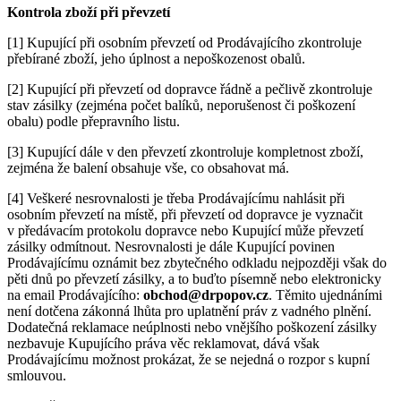
Kontrola zboží při převzetí
[1] Kupující při osobním převzetí od Prodávajícího zkontroluje
přebírané zboží, jeho úplnost a nepoškozenost obalů.
[2] Kupující při převzetí od dopravce řádně a pečlivě zkontroluje
stav zásilky (zejména počet balíků, neporušenost či poškození
obalu) podle přepravního listu.
[3] Kupující dále v den převzetí zkontroluje kompletnost zboží,
zejména že balení obsahuje vše, co obsahovat má.
[4] Veškeré nesrovnalosti je třeba Prodávajícímu nahlásit při
osobním převzetí na místě, při převzetí od dopravce je vyznačit
v předávacím protokolu dopravce nebo Kupující může převzetí
zásilky odmítnout. Nesrovnalosti je dále Kupující povinen
Prodávajícímu oznámit bez zbytečného odkladu nejpozději však do
pěti dnů po převzetí zásilky, a to buďto písemně nebo elektronicky
na email Prodávajícího:
obchod@drpopov.cz
. Těmito ujednáními
není dotčena zákonná lhůta pro uplatnění práv z vadného plnění.
Dodatečná reklamace neúplnosti nebo vnějšího poškození zásilky
nezbavuje Kupujícího práva věc reklamovat, dává však
Prodávajícímu možnost prokázat, že se nejedná o rozpor s kupní
smlouvou.