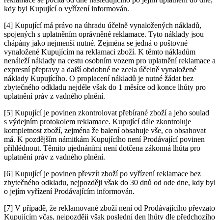
kdy byl Kupující o vyřízení informován.
[4] Kupující má právo na úhradu účelně vynaložených nákladů,
spojených s uplatněním oprávněné reklamace. Tyto náklady jsou
chápány jako nejmenší nutné. Zejména se jedná o poštovné
vynaložené Kupujícím na reklamaci zboží. K těmto nákladům
nenáleží náklady na cestu osobním vozem pro uplatnění reklamace a
expresní přepravy a další obdobné ne zcela účelně vynaložené
náklady Kupujícího. O proplacení nákladů je nutné žádat bez
zbytečného odkladu nejdéle však do 1 měsíce od konce lhůty pro
uplatnění práv z vadného plnění.
[5] Kupující je povinen zkontrolovat přebírané zboží a jeho soulad
s výdejním protokolem reklamace. Kupující dále zkontroluje
kompletnost zboží, zejména že balení obsahuje vše, co obsahovat
má. K pozdějším námitkám Kupujícího není Prodávající povinen
přihlédnout. Těmito ujednáními není dotčena zákonná lhůta pro
uplatnění práv z vadného plnění.
[6] Kupující je povinen převzít zboží po vyřízení reklamace bez
zbytečného odkladu, nejpozději však do 30 dnů od ode dne, kdy byl
o jejím vyřízení Prodávajícím informován.
[7] V případě, že reklamované zboží není od Prodávajícího převzato
Kupujícím včas, nejpozději však poslední den lhůty dle předchozího