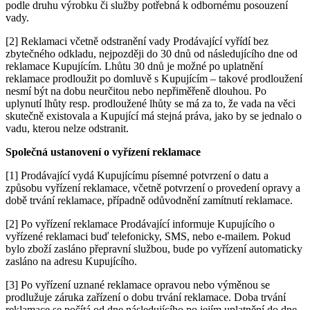
podle druhu výrobku či služby potřebná k odbornému posouzení
vady.
[2] Reklamaci včetně odstranění vady Prodávající vyřídí bez
zbytečného odkladu, nejpozději do 30 dnů od následujícího dne od
reklamace Kupujícím. Lhůtu 30 dnů je možné po uplatnění
reklamace prodloužit po domluvě s Kupujícím – takové prodloužení
nesmí být na dobu neurčitou nebo nepřiměřeně dlouhou. Po
uplynutí lhůty resp. prodloužené lhůty se má za to, že vada na věci
skutečně existovala a Kupující má stejná práva, jako by se jednalo o
vadu, kterou nelze odstranit.
Společná ustanovení o vyřízení reklamace
[1] Prodávající vydá Kupujícímu písemné potvrzení o datu a
způsobu vyřízení reklamace, včetně potvrzení o provedení opravy a
době trvání reklamace, případně odůvodnění zamítnutí reklamace.
[2] Po vyřízení reklamace Prodávající informuje Kupujícího o
vyřízené reklamaci buď telefonicky, SMS, nebo e-mailem. Pokud
bylo zboží zasláno přepravní službou, bude po vyřízení automaticky
zasláno na adresu Kupujícího.
[3] Po vyřízení uznané reklamace opravou nebo výměnou se
prodlužuje záruka zařízení o dobu trvání reklamace. Doba trvání
reklamace se počítá od dne následujícího po jejím uplatnění do dne,