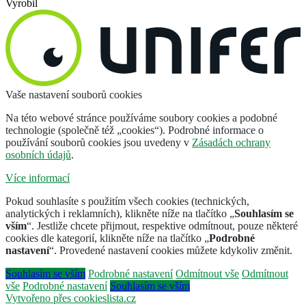
Vyrobil
Vaše nastavení souborů cookies
Na této webové stránce používáme soubory cookies a podobné
technologie (společně též „cookies“). Podrobné informace o
používání souborů cookies jsou uvedeny v
Zásadách ochrany
osobních údajů
.
Více informací
Pokud souhlasíte s použitím všech cookies (technických,
analytických i reklamních), klikněte níže na tlačítko „
Souhlasím se
vším
“. Jestliže chcete přijmout, respektive odmítnout, pouze některé
cookies dle kategorií, klikněte níže na tlačítko „
Podrobné
nastavení
“. Provedené nastavení cookies můžete kdykoliv změnit.
Souhlasím se vším
Podrobné nastavení
Odmítnout vše
Odmítnout
vše
Podrobné nastavení
Souhlasím se vším
Vytvořeno přes cookieslista.cz