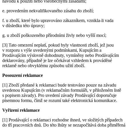
návodu k použití nebo všeobecnými zásadami;
e. provedením nekvalifikovaného zásahu do zboží;
f. u zboží, které bylo upravováno zákazníkem, vznikla-li vada
v důsledku této úpravy;
g. u zboží poškozeného přírodními živly nebo vyšší mocí;
[3] Tato omezení neplatí, pokud byly vlastnosti zboží, jež jsou
v rozporu s výše uvedenými podmínkami, Kupujícím a
Prodávajícím výslovně dohodnuty, vymíněny nebo Prodávajícím
deklarovány, případně je lze očekávat vzhledem k prováděné
reklamě nebo obvyklému způsobu užití zboží.
Posouzení reklamace
[1] Zboží předané k reklamaci bude testováno pouze na závadu
uvedenou Kupujícím (v reklamačním formuláři, v přiloženém listě
s popisem závady). Pro uvedení závady Prodávající doporučuje
písemnou formu, čímž se rozumí také elektronická komunikace.
Vyřízení reklamace
[1] Prodávající o reklamaci rozhodne ihned, ve složitých případech
do tří pracovních dnů. Do této lhůty se nezapočítává doba přiměřená