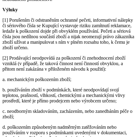
Výluky
[1] Porušením či odstraněním ochranné pečeti, informativní nálepky
či sériového čísla se Kupující vystavuje riziku zamítnutí reklamace,
ledaže k poškození dojde při obvyklém používání. Pečeti a sériová
čísla jsou nedílnou součástí zboží a nijak neomezují právo zákazníka
zboží užívat a manipulovat s ním v plném rozsahu toho, k čemu je
zboží určeno.
[2] Prodávající neodpovídá za poškození či znehodnocení zboží
vzniklá (v případě, že taková činnost není činností obvyklou, a
přitom není zakázána v přiloženém návodu k použití):
a. mechanickým poškozením zboží;
b. používáním zboží v podmínkách, které neodpovídají svojí
teplotou, prašností, vlhkostí, chemickými a mechanickými vlivy
prostředí, které je přímo prodejcem nebo výrobcem určeno;
c. neodborným skladováním, zacházením, nebo zanedbáním péče o
zboží;
d. poškozením způsobeným nadměrným zatěžováním nebo
používáním v rozporu s podmínkami uvedenými v dokumentaci,