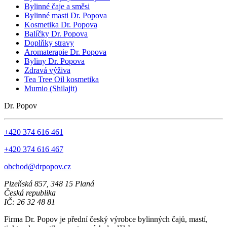
Bylinné čaje a směsi
Bylinné masti Dr. Popova
Kosmetika Dr. Popova
Balíčky Dr. Popova
Doplňky stravy
Aromaterapie Dr. Popova
Byliny Dr. Popova
Zdravá výživa
Tea Tree Oil kosmetika
Mumio (Shilajit)
Dr. Popov
+420 374 616 461
+420 374 616 467
obchod@drpopov.cz
Plzeňská 857, 348 15 Planá
Česká republika
IČ: 26 32 48 81
Firma Dr. Popov je přední český výrobce bylinných čajů, mastí,