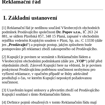
Reklamační řád
I. Základní ustanovení
[1] Reklamační řád je nedílnou součástí Všeobecných obchodních
podmínek Prodávajícího společnosti
Dr. Popov s.r.o.
, IČ 263 24
881, se sídlem Plzeňská 857, 348 15 Planá, zapsané v obchodním
rejstříku vedeném Krajským soudem v Plzni, Sp. zn.: C 13330 (dále
jen „
Prodávající
“) a popisuje postup, jakým způsobem bude
postupováno při reklamaci zboží zakoupeného od Prodávajícího.
[2] Kupující je povinen se seznámit s Reklamačním řádem a
Všeobecnými obchodními podmínkami (dále jen „
VOP
“) ještě před
objednáním zboží. Zároveň Kupující bere na vědomí, že je povinen
poskytnout Prodávajícímu potřebnou součinnost nezbytnou pro
vyřízení reklamace, v opačném případě se lhůty adekvátně
prodlužují o čas, ve kterém Kupující neposkytl požadovanou
součinnost.
[3] Uzavřením kupní smlouvy a převzetím zboží od Prodávajícího
Kupující souhlasí s tímto Reklamačním řádem.
[4] Definice pojmů obsažených v tomto Reklamačním řádu mají