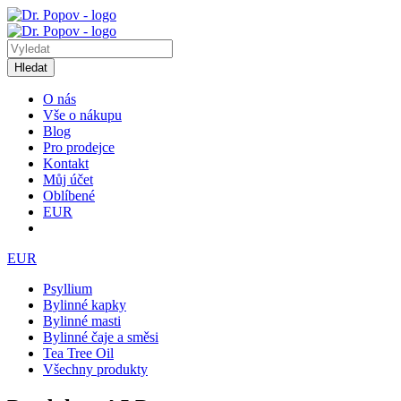
Hledat
O nás
Vše o nákupu
Blog
Pro prodejce
Kontakt
Můj účet
Oblíbené
EUR
EUR
Psyllium
Bylinné kapky
Bylinné masti
Bylinné čaje a směsi
Tea Tree Oil
Všechny produkty