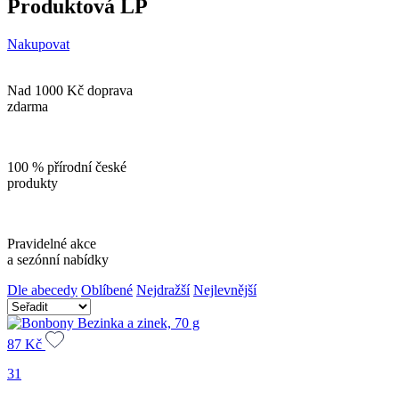
Produktová LP
Nakupovat
Nad 1000 Kč doprava
zdarma
100 % přírodní české
produkty
Pravidelné akce
a sezónní nabídky
Dle abecedy
Oblíbené
Nejdražší
Nejlevnější
87
Kč
31