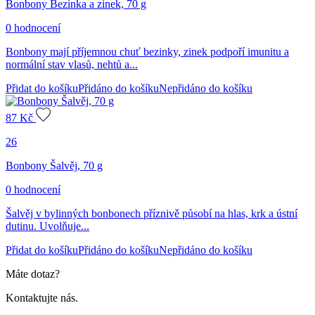
Bonbony Bezinka a zinek, 70 g
0 hodnocení
Bonbony mají příjemnou chuť bezinky, zinek podpoří imunitu a
normální stav vlasů, nehtů a...
Přidat do košíku
Přidáno do košíku
Nepřidáno do košíku
87
Kč
26
Bonbony Šalvěj, 70 g
0 hodnocení
Šalvěj v bylinných bonbonech příznivě působí na hlas, krk a ústní
dutinu. Uvolňuje...
Přidat do košíku
Přidáno do košíku
Nepřidáno do košíku
Máte dotaz?
Kontaktujte nás.