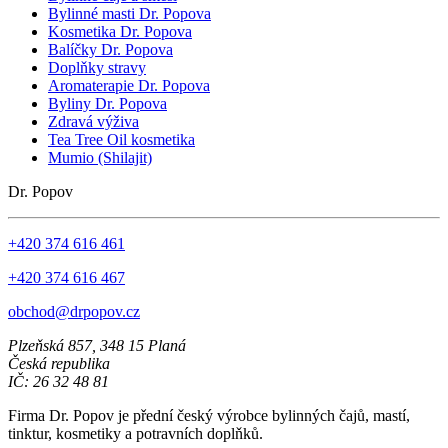
Bylinné masti Dr. Popova
Kosmetika Dr. Popova
Balíčky Dr. Popova
Doplňky stravy
Aromaterapie Dr. Popova
Byliny Dr. Popova
Zdravá výživa
Tea Tree Oil kosmetika
Mumio (Shilajit)
Dr. Popov
+420 374 616 461
+420 374 616 467
obchod@drpopov.cz
Plzeňská 857, 348 15 Planá
Česká republika
IČ: 26 32 48 81
Firma Dr. Popov je přední český výrobce bylinných čajů, mastí,
tinktur, kosmetiky a potravních doplňků.