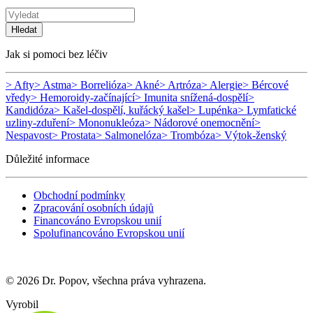
Hledat
Jak si pomoci bez léčiv
> Afty
> Astma
> Borrelióza
> Akné
> Artróza
> Alergie
> Bércové
vředy
> Hemoroidy-začínající
> Imunita snížená-dospělí
>
Kandidóza
> Kašel-dospělí, kuřácký kašel
> Lupénka
> Lymfatické
uzliny-zduření
> Mononukleóza
> Nádorové onemocnění
>
Nespavost
> Prostata
> Salmonelóza
> Trombóza
> Výtok-ženský
Důležité informace
Obchodní podmínky
Zpracování osobních údajů
Financováno Evropskou unií
Spolufinancováno Evropskou unií
© 2026 Dr. Popov, všechna práva vyhrazena.
Vyrobil