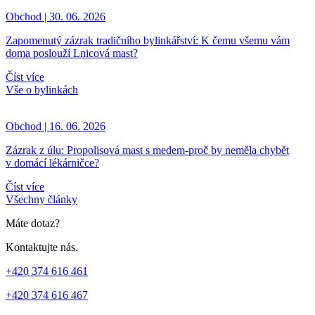
Obchod | 30. 06. 2026
Zapomenutý zázrak tradičního bylinkářství: K čemu všemu vám
doma poslouží Lnicová mast?
Číst více
Vše o bylinkách
Obchod | 16. 06. 2026
Zázrak z úlu: Propolisová mast s medem-proč by neměla chybět
v domácí lékárničce?
Číst více
Všechny články
Máte dotaz?
Kontaktujte nás.
+420 374 616 461
+420 374 616 467