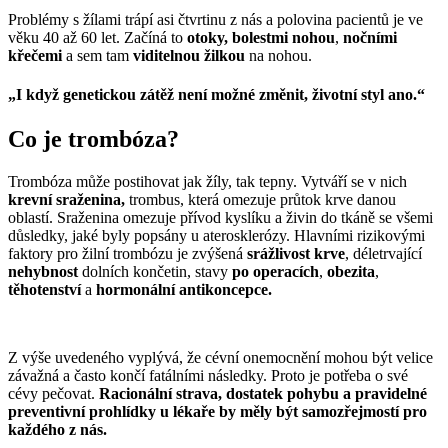
Problémy s žílami trápí asi čtvrtinu z nás a polovina pacientů je ve
věku 40 až 60 let. Začíná to
otoky,
bolestmi nohou
,
nočními
křečemi
a sem tam
viditelnou žilkou
na nohou.
„I když genetickou zátěž není možné změnit, životní styl ano.“
Co je trombóza?
Trombóza může postihovat jak žíly, tak tepny. Vytváří se v nich
krevní sraženina,
trombus, která omezuje průtok krve danou
oblastí. Sraženina omezuje přívod kyslíku a živin do tkáně se všemi
důsledky, jaké byly popsány u aterosklerózy. Hlavními rizikovými
faktory pro žilní trombózu je zvýšená
srážlivost krve
, déletrvající
nehybnost
dolních končetin, stavy
po operacích
,
obezita
,
těhotenství
a
hormonální antikoncepce.
Z výše uvedeného vyplývá, že cévní onemocnění mohou být velice
závažná a často končí fatálními následky. Proto je potřeba o své
cévy pečovat.
Racionální strava, dostatek pohybu a pravidelné
preventivní prohlídky u lékaře by měly být samozřejmostí pro
každého z nás.