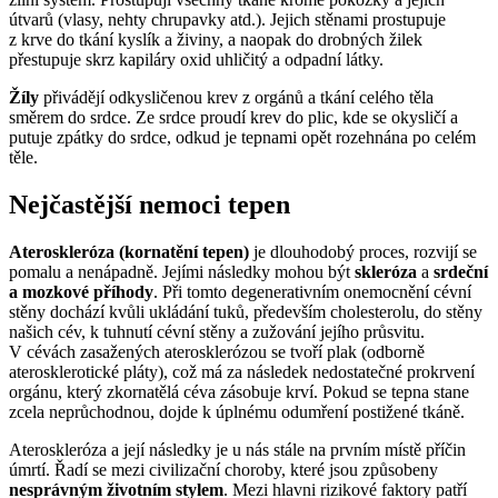
útvarů (vlasy, nehty chrupavky atd.). Jejich stěnami prostupuje
z krve do tkání kyslík a živiny, a naopak do drobných žilek
přestupuje skrz kapiláry oxid uhličitý a odpadní látky.
Žíly
přivádějí odkysličenou krev z orgánů a tkání celého těla
směrem do srdce. Ze srdce proudí krev do plic, kde se okysličí a
putuje zpátky do srdce, odkud je tepnami opět rozehnána po celém
těle.
Nejčastější nemoci tepen
Ateroskleróza (kornatění tepen)
je dlouhodobý proces, rozvijí se
pomalu a nenápadně. Jejími následky mohou být
skleróza
a
srdeční
a mozkové příhody
. Při tomto degenerativním onemocnění cévní
stěny dochází kvůli ukládání tuků, především cholesterolu, do stěny
našich cév, k tuhnutí cévní stěny a zužování jejího průsvitu.
V cévách zasažených aterosklerózou se tvoří plak (odborně
aterosklerotické pláty), což má za následek nedostatečné prokrvení
orgánu, který zkornatělá céva zásobuje krví. Pokud se tepna stane
zcela neprůchodnou, dojde k úplnému odumření postižené tkáně.
Ateroskleróza a její následky je u nás stále na prvním místě příčin
úmrtí. Řadí se mezi civilizační choroby, které jsou způsobeny
nesprávným životním stylem
. Mezi hlavni rizikové faktory patří