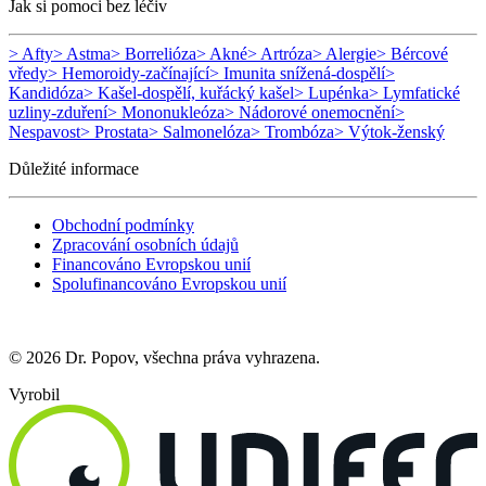
Jak si pomoci bez léčiv
> Afty
> Astma
> Borrelióza
> Akné
> Artróza
> Alergie
> Bércové
vředy
> Hemoroidy-začínající
> Imunita snížená-dospělí
>
Kandidóza
> Kašel-dospělí, kuřácký kašel
> Lupénka
> Lymfatické
uzliny-zduření
> Mononukleóza
> Nádorové onemocnění
>
Nespavost
> Prostata
> Salmonelóza
> Trombóza
> Výtok-ženský
Důležité informace
Obchodní podmínky
Zpracování osobních údajů
Financováno Evropskou unií
Spolufinancováno Evropskou unií
© 2026 Dr. Popov, všechna práva vyhrazena.
Vyrobil