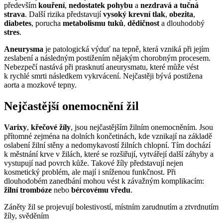
především
kouření
,
nedostatek
pohybu
a
nezdravá a tučná
strava
. Další rizika představují
vysoký krevní tlak
,
obezita
,
diabetes
, porucha
metabolismu tuků
,
dědičnost
a dlouhodobý
stres
.
Aneurysma
je patologická výduť na tepně, která vzniká při jejím
zeslabení a následným postižením nějakým chorobným procesem.
Nebezpečí nastává při prasknutí aneurysmatu, které může vést
k rychlé smrti následkem vykrvácení. Nejčastěji bývá postižena
aorta a mozkové tepny.
Nejčastější onemocnění žil
Varixy
,
křečové žíly
, jsou nejčastějším žilním onemocněním. Jsou
přítomné zejména na dolních končetinách, kde vznikají na základě
oslabení žilní stěny a nedomykavostí žilních chlopní. Tím dochází
k městnání krve v žilách, které se rozšiřují, vytvářejí další záhyby a
vystupují nad povrch kůže. Takové žíly představují nejen
kosmetický problém, ale mají i sníženou funkčnost. Při
dlouhodobém zanedbání mohou vést k závažným komplikacím:
žilní trombóze
nebo
bércovému vředu
.
Záněty žil se projevují bolestivostí, místním zarudnutím a ztvrdnutím
žíly, svěděním