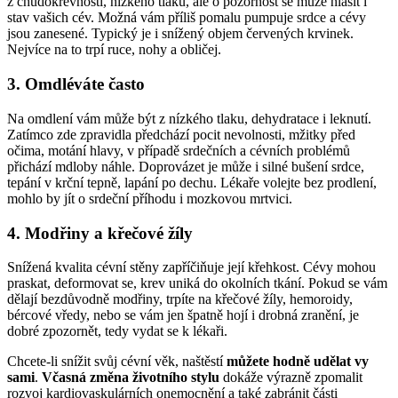
z chudokrevnosti, nízkého tlaku, ale o pozornost se může hlásit i
stav vašich cév. Možná vám příliš pomalu pumpuje srdce a cévy
jsou zanesené. Typický je i snížený objem červených krvinek.
Nejvíce na to trpí ruce, nohy a obličej.
3. Omdléváte často
Na omdlení vám může být z nízkého tlaku, dehydratace i leknutí.
Zatímco zde zpravidla předchází pocit nevolnosti, mžitky před
očima, motání hlavy, v případě srdečních a cévních problémů
přichází mdloby náhle. Doprovázet je může i silné bušení srdce,
tepání v krční tepně, lapání po dechu. Lékaře volejte bez prodlení,
mohlo by jít o srdeční příhodu i mozkovou mrtvici.
4. Modřiny a křečové žíly
Snížená kvalita cévní stěny zapříčiňuje její křehkost. Cévy mohou
praskat, deformovat se, krev uniká do okolních tkání. Pokud se vám
dělají bezdůvodně modřiny, trpíte na křečové žíly, hemoroidy,
bércové vředy, nebo se vám jen špatně hojí i drobná zranění, je
dobré zpozornět, tedy vydat se k lékaři.
Chcete-li snížit svůj cévní věk, naštěstí
můžete hodně udělat vy
sami
.
Včasná změna životního stylu
dokáže výrazně zpomalit
rozvoj kardiovaskulárních onemocnění a také zabránit části