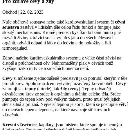
Pro zdravé cévy a žíly
Obchod |
22. 02. 2023
Naše oběhová soustava nebo také kardiovaskulární systém či
cévní
soustava
zastává v lidském těle celou řadu funkcí a funguje jako
složitý mechanismus. Kromě přenosu kyslíku do tkání mimo jiné
rozvádí živiny z trávicí soustavy přes játra do všech tělesných
orgánů, odvádí odpadní látky do ledvin a do pokožky a řídí
termoregulaci.
Zdraví našeho kardiovaskulárního systému z velké části závisí na
čistotě a průchodnosti cév. Nahromaděný plak v cévách totiž
zvyšuje riziko mrtvice a srdečních onemocnění.
Cévy
si můžeme zjednodušeně představit jako potrubí, kterým v těle
proudí krev. Spolu se srdcem vytvářejí uzavřený krevní oběh.
Cévy
zahrnují jak
tepny
(arterie), tak
žíly
(vény). Tepny odvádějí
okysličenou krev ze srdce k orgánům a tkáním celého těla. Srdce
pumpuje do tepen krev pod velkým tlakem, proto musí být jejich
stěna silná a pružná. Největší tepnou je aorta, která se postupně větví
do menších tepen a tepének, na které navazuje síť krevních
vlásečnic.
Krevní vlásečnice
, kapiláry, jsou místem, které spojuje tepenný a
žilní systém. Prostupují všechny tkáně kromě pokožky a jejích