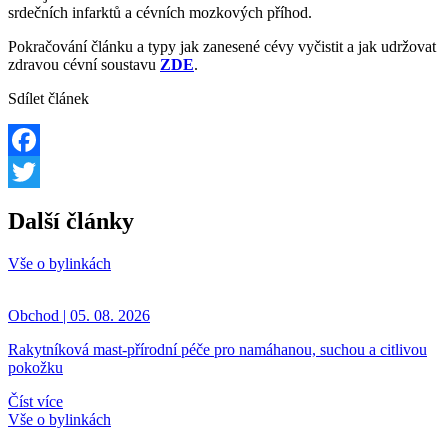
srdečních infarktů a cévních mozkových příhod.
Pokračování článku a typy jak zanesené cévy vyčistit a jak udržovat
zdravou cévní soustavu
ZDE
.
Sdílet článek
Facebook
Twitter
Další články
Vše o bylinkách
Obchod | 05. 08. 2026
Rakytníková mast-přírodní péče pro namáhanou, suchou a citlivou
pokožku
Číst více
Vše o bylinkách