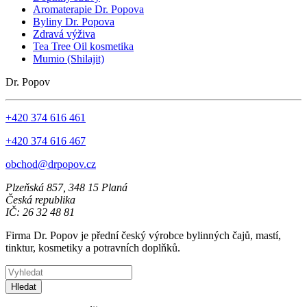
Aromaterapie Dr. Popova
Byliny Dr. Popova
Zdravá výživa
Tea Tree Oil kosmetika
Mumio (Shilajit)
Dr. Popov
+420 374 616 461
+420 374 616 467
obchod@drpopov.cz
Plzeňská 857, 348 15 Planá
Česká republika
IČ: 26 32 48 81
Firma Dr. Popov je přední český výrobce bylinných čajů, mastí,
tinktur, kosmetiky a potravních doplňků.
Hledat