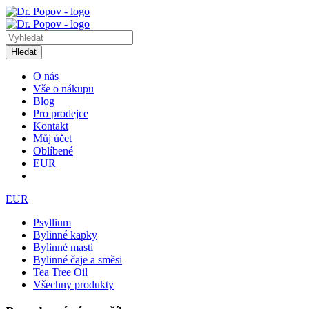
Hledat
O nás
Vše o nákupu
Blog
Pro prodejce
Kontakt
Můj účet
Oblíbené
EUR
EUR
Psyllium
Bylinné kapky
Bylinné masti
Bylinné čaje a směsi
Tea Tree Oil
Všechny produkty