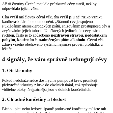
Až tři čtvrtiny Čechů mají dle průzkumů cévy starší, než by
odpovídalo jejich věku.
Čím vyšší má člověk cévní věk, tím vyšší je u něj riziko vzniku
kardiovaskulárního onemocnění. „Stárnutí cév je spojeno
s ukládáním aterosklerotických plátů, snižováním prostupnosti cév a
zvyšováním jejich tuhosti. U některých jedinců ale cévy stárnou
rychleji, často je to způsobeno
nezdravou stravou
,
nedostatkem
pohybu
,
kouřením
či
nadměrným pitím alkoholu
. Cévní věk a
zdraví vašeho oběhového systému nejsnáze prověří prohlídka u
lékaře.
4 signály, že vám správně nefungují cévy
1. Oteklé nohy
Pokud nedokáže srdce dost rychle pumpovat krev, pronikají
přebytečné tekutiny z krve do okolních tkání, což způsobuje
viditelné otoky. Nejpatrnější jsou v dolních končetinách.
2. Chladné končetiny a bledost
Bledou pleť nebo ledové, špatně prokrvené končetiny můžete mít