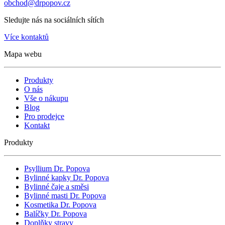
obchod@drpopov.cz
Sledujte nás na sociálních sítích
Více kontaktů
Mapa webu
Produkty
O nás
Vše o nákupu
Blog
Pro prodejce
Kontakt
Produkty
Psyllium Dr. Popova
Bylinné kapky Dr. Popova
Bylinné čaje a směsi
Bylinné masti Dr. Popova
Kosmetika Dr. Popova
Balíčky Dr. Popova
Doplňky stravy