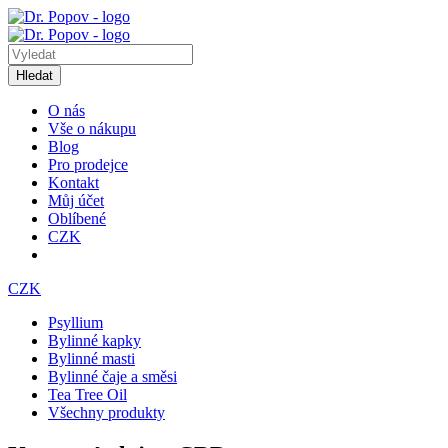
Hledat
O nás
Vše o nákupu
Blog
Pro prodejce
Kontakt
Můj účet
Oblíbené
CZK
CZK
Psyllium
Bylinné kapky
Bylinné masti
Bylinné čaje a směsi
Tea Tree Oil
Všechny produkty