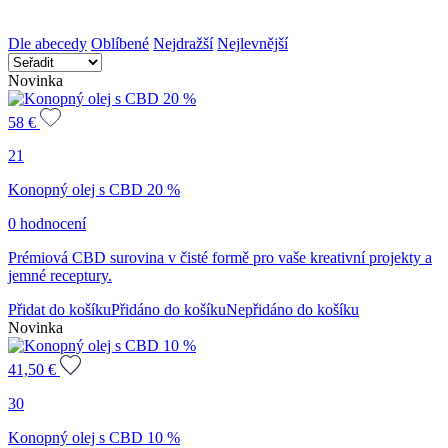
Dle abecedy
Oblíbené
Nejdražší
Nejlevnější
Novinka
58
€
21
Konopný olej s CBD 20 %
0 hodnocení
Prémiová CBD surovina v čisté formě pro vaše kreativní projekty a
jemné receptury.
Přidat do košíku
Přidáno do košíku
Nepřidáno do košíku
Novinka
41,50
€
30
Konopný olej s CBD 10 %