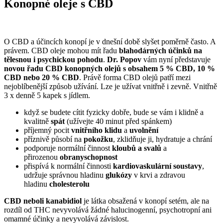
Konopné oleje s CBD
O CBD a účincích konopí je v dnešní době slyšet poměrně často. A
právem. CBD oleje mohou mít řadu
blahodárných účinků na
tělesnou i psychickou pohodu
.
Dr. Popov
vám nyní představuje
novou řadu CBD konopných olejů s obsahem 5 % CBD, 10 %
CBD nebo 20 % CBD
. Právě forma CBD olejů patří mezi
nejoblíbenější způsob užívání. Lze je užívat vnitřně i zevně. Vnitřně
3 x denně 5 kapek s jídlem.
když se budete cítit fyzicky dobře, bude se vám i klidně a
kvalitně
spát
(užívejte 40 minut před spánkem)
příjemný pocit
vnitřního klidu
a
uvolnění
příznivě působí na
pokožku
, zklidňuje ji, hydratuje a chrání
podporuje normální činnost
kloubů a svalů
a
přirozenou
obranyschopnost
přispívá k normální činnosti
kardiovaskulární soustavy
,
udržuje správnou hladinu
glukózy
v krvi a zdravou
hladinu
cholesterolu
CBD neboli kanabidiol
je látka obsažená v konopí setém, ale na
rozdíl od THC nevyvolává žádné halucinogenní, psychotropní ani
omamné účinky a nevyvolává závislost.