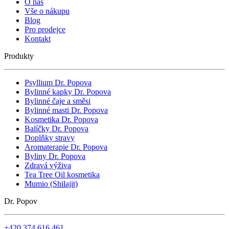
O nás
Vše o nákupu
Blog
Pro prodejce
Kontakt
Produkty
Psyllium Dr. Popova
Bylinné kapky Dr. Popova
Bylinné čaje a směsi
Bylinné masti Dr. Popova
Kosmetika Dr. Popova
Balíčky Dr. Popova
Doplňky stravy
Aromaterapie Dr. Popova
Byliny Dr. Popova
Zdravá výživa
Tea Tree Oil kosmetika
Mumio (Shilajit)
Dr. Popov
+420 374 616 461