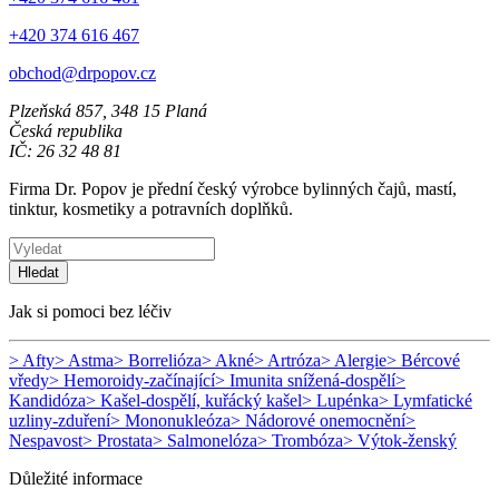
+420 374 616 467
obchod@drpopov.cz
Plzeňská 857, 348 15 Planá
Česká republika
IČ: 26 32 48 81
Firma Dr. Popov je přední český výrobce bylinných čajů, mastí,
tinktur, kosmetiky a potravních doplňků.
Hledat
Jak si pomoci bez léčiv
> Afty
> Astma
> Borrelióza
> Akné
> Artróza
> Alergie
> Bércové
vředy
> Hemoroidy-začínající
> Imunita snížená-dospělí
>
Kandidóza
> Kašel-dospělí, kuřácký kašel
> Lupénka
> Lymfatické
uzliny-zduření
> Mononukleóza
> Nádorové onemocnění
>
Nespavost
> Prostata
> Salmonelóza
> Trombóza
> Výtok-ženský
Důležité informace