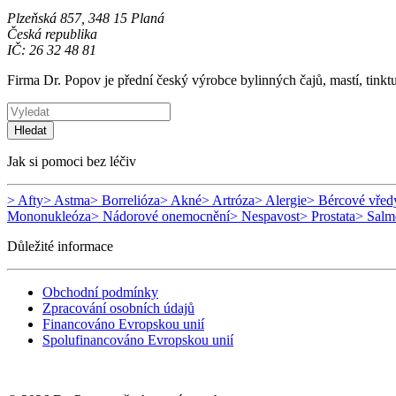
Plzeňská 857, 348 15 Planá
Česká republika
IČ: 26 32 48 81
Firma Dr. Popov je přední český výrobce bylinných čajů, mastí, tinkt
Hledat
Jak si pomoci bez léčiv
> Afty
> Astma
> Borrelióza
> Akné
> Artróza
> Alergie
> Bércové vřed
Mononukleóza
> Nádorové onemocnění
> Nespavost
> Prostata
> Salm
Důležité informace
Obchodní podmínky
Zpracování osobních údajů
Financováno Evropskou unií
Spolufinancováno Evropskou unií