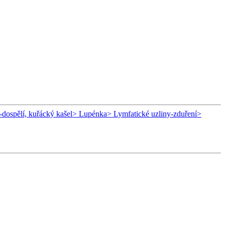
-dospělí, kuřácký kašel
> Lupénka
> Lymfatické uzliny-zduření
>