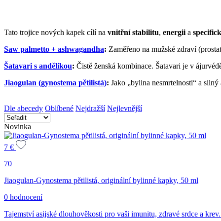
Tato trojice nových kapek cílí na
vnitřní stabilitu
,
energii
a
specifi
Saw palmetto + ashwagandha
:
Zaměřeno na mužské zdraví (prostata)
Šatavari s andělikou
:
Čistě ženská kombinace. Šatavari je v ájurvéd
Jiaogulan (gynostema pětilistá)
:
Jako „bylina nesmrtelnosti“ a siln
Dle abecedy
Oblíbené
Nejdražší
Nejlevnější
Novinka
7
€
70
Jiaogulan-Gynostema pětilistá, originální bylinné kapky, 50 ml
0 hodnocení
Tajemství asijské dlouhověkosti pro vaši imunitu, zdravé srdce a krev