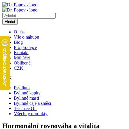
Hledat
O nás
Vše o nákupu
Blog
Pro prodejce
Kontakt
Můj účet
Oblíbené
CZK
CZK
Psyllium
Bylinné kapky
Bylinné masti
Bylinné čaje a směsi
Tea Tree Oil
Všechny produkty
Hormonální rovnováha a vitalita