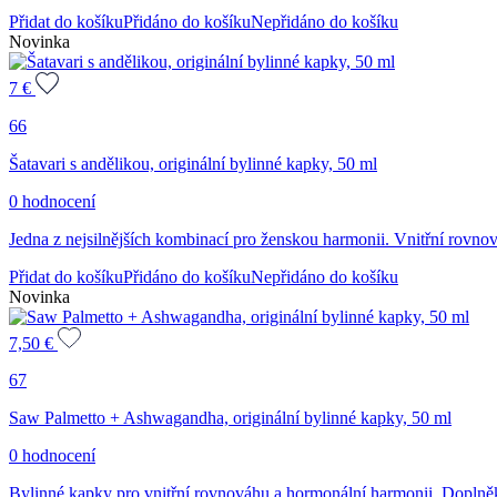
Přidat do košíku
Přidáno do košíku
Nepřidáno do košíku
Novinka
7
€
66
Šatavari s andělikou, originální bylinné kapky, 50 ml
0 hodnocení
Jedna z nejsilnějších kombinací pro ženskou harmonii. Vnitřní rovnová
Přidat do košíku
Přidáno do košíku
Nepřidáno do košíku
Novinka
7,50
€
67
Saw Palmetto + Ashwagandha, originální bylinné kapky, 50 ml
0 hodnocení
Bylinné kapky pro vnitřní rovnováhu a hormonální harmonii. Doplněk