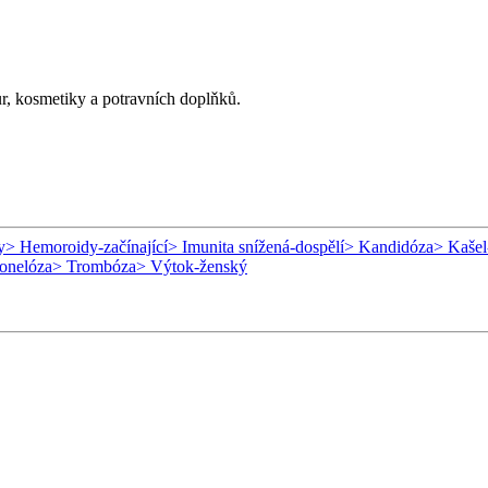
ur, kosmetiky a potravních doplňků.
y
> Hemoroidy-začínající
> Imunita snížená-dospělí
> Kandidóza
> Kašel
onelóza
> Trombóza
> Výtok-ženský