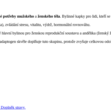
cké potřeby mužského
a
ženského těla
. Bylinné kapky pro lidi, kteří s
, zvládání stresu, vitalitu, výdrž, hormonální rovnováhu.
ě hlavní bylinou pro ženskou reprodukční soustavu a andělika (ženský
ý adaptogen skvěle doplňuje tuto skupinu, protože zvyšuje celkovou od
. Doplněk stravy.