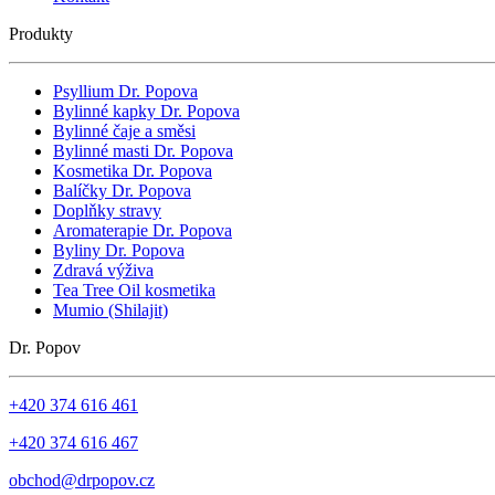
Produkty
Psyllium Dr. Popova
Bylinné kapky Dr. Popova
Bylinné čaje a směsi
Bylinné masti Dr. Popova
Kosmetika Dr. Popova
Balíčky Dr. Popova
Doplňky stravy
Aromaterapie Dr. Popova
Byliny Dr. Popova
Zdravá výživa
Tea Tree Oil kosmetika
Mumio (Shilajit)
Dr. Popov
+420 374 616 461
+420 374 616 467
obchod@drpopov.cz