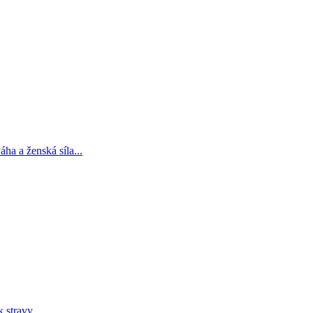
ha a ženská síla...
 stravy.