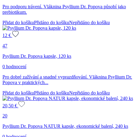
Pro podporu trávení. Vláknina Psyllium Dr. Popova působí jako
prebiotikum.
Přidat do košíku
Přidáno do košíku
Nepřidáno do košíku
12
€
47
Psyllium Dr. Popova kapsle, 120 ks
0 hodnocení
Pro dobré zažívání a snadné vyprazdňování. Vláknina Psyllium Dr.
Popova v praktických...
Přidat do košíku
Přidáno do košíku
Nepřidáno do košíku
20,50
€
20
Psyllium Dr. Popova NATUR kapsle, ekonomické balení, 240 ks
0 hodnocení