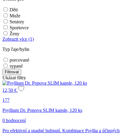
Děti
Muže
Seniory
Sportovce
Ženy
Zobrazit více
(1)
Typ čaje/bylin
porcované
sypané
Filtrovat
Ukázat filtry
12,50
€
177
Psyllium Dr. Popova SLIM kapsle, 120 ks
0 hodnocení
Pro efektivní a snadné hubnutí. Kombinace Psyllia a účinných