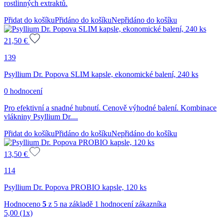
rostlinných extraktů.
Přidat do košíku
Přidáno do košíku
Nepřidáno do košíku
21,50
€
139
Psyllium Dr. Popova SLIM kapsle, ekonomické balení, 240 ks
0 hodnocení
Pro efektivní a snadné hubnutí. Cenově výhodné balení. Kombinace
vlákniny Psyllium Dr....
Přidat do košíku
Přidáno do košíku
Nepřidáno do košíku
13,50
€
114
Psyllium Dr. Popova PROBIO kapsle, 120 ks
Hodnoceno
5
z 5 na základě
1
hodnocení zákazníka
5,00
(1x)