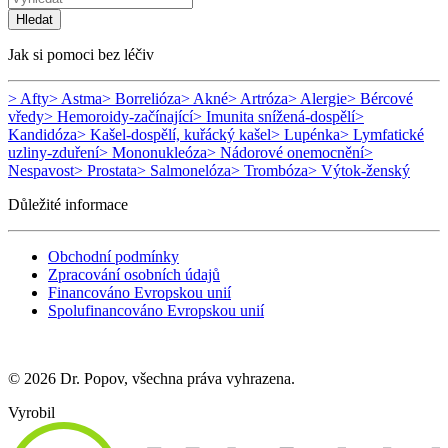
Hledat
Jak si pomoci bez léčiv
> Afty
> Astma
> Borrelióza
> Akné
> Artróza
> Alergie
> Bércové
vředy
> Hemoroidy-začínající
> Imunita snížená-dospělí
>
Kandidóza
> Kašel-dospělí, kuřácký kašel
> Lupénka
> Lymfatické
uzliny-zduření
> Mononukleóza
> Nádorové onemocnění
>
Nespavost
> Prostata
> Salmonelóza
> Trombóza
> Výtok-ženský
Důležité informace
Obchodní podmínky
Zpracování osobních údajů
Financováno Evropskou unií
Spolufinancováno Evropskou unií
© 2026 Dr. Popov, všechna práva vyhrazena.
Vyrobil