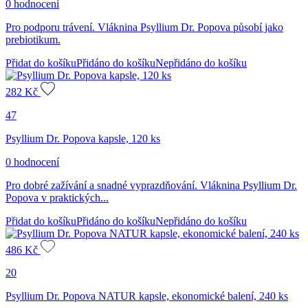
0 hodnocení
Pro podporu trávení. Vláknina Psyllium Dr. Popova působí jako
prebiotikum.
Přidat do košíku
Přidáno do košíku
Nepřidáno do košíku
282
Kč
47
Psyllium Dr. Popova kapsle, 120 ks
0 hodnocení
Pro dobré zažívání a snadné vyprazdňování. Vláknina Psyllium Dr.
Popova v praktických...
Přidat do košíku
Přidáno do košíku
Nepřidáno do košíku
486
Kč
20
Psyllium Dr. Popova NATUR kapsle, ekonomické balení, 240 ks