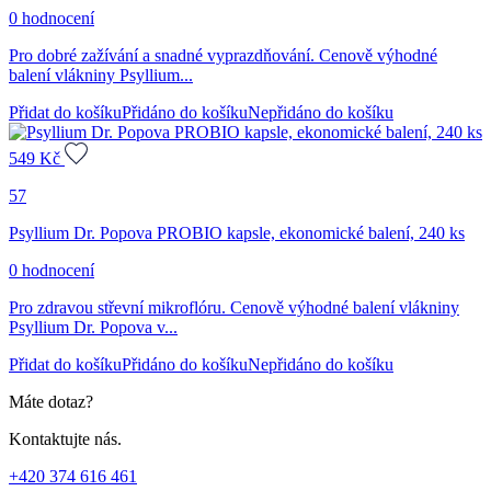
0 hodnocení
Pro dobré zažívání a snadné vyprazdňování. Cenově výhodné
balení vlákniny Psyllium...
Přidat do košíku
Přidáno do košíku
Nepřidáno do košíku
549
Kč
57
Psyllium Dr. Popova PROBIO kapsle, ekonomické balení, 240 ks
0 hodnocení
Pro zdravou střevní mikroflóru. Cenově výhodné balení vlákniny
Psyllium Dr. Popova v...
Přidat do košíku
Přidáno do košíku
Nepřidáno do košíku
Máte dotaz?
Kontaktujte nás.
+420 374 616 461