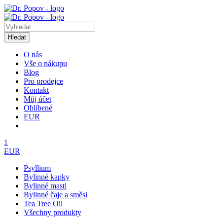
Hledat
O nás
Vše o nákupu
Blog
Pro prodejce
Kontakt
Můj účet
Oblíbené
EUR
1
EUR
Psyllium
Bylinné kapky
Bylinné masti
Bylinné čaje a směsi
Tea Tree Oil
Všechny produkty