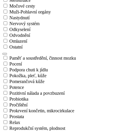
Menstruace
Močové cesty
Muži-Pohlavní orgány
Nastydnutí
Nervový systém
Odkyselení
Odvodnění
Omlazení
Ostatní
Paměť a soustředění, činnost mozku
Pocení
Podpora chuti k jídlu
Pokožka, pleť, kůže
Pomerančová kůže
Potence
Pozitivní nálada a povzbuzení
Probiotika
Pročištění
Prokrvení končetin, mikrocirkulace
Prostata
Relax
Reprodukční systém, plodnost