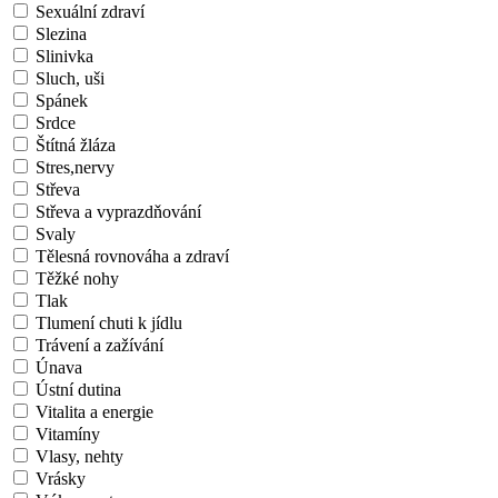
Sexuální zdraví
Slezina
Slinivka
Sluch, uši
Spánek
Srdce
Štítná žláza
Stres,nervy
Střeva
Střeva a vyprazdňování
Svaly
Tělesná rovnováha a zdraví
Těžké nohy
Tlak
Tlumení chuti k jídlu
Trávení a zažívání
Únava
Ústní dutina
Vitalita a energie
Vitamíny
Vlasy, nehty
Vrásky