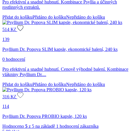
Pro efektivní a snadné hubnutí. Kombinace Psyllia a účinných
rostlinných extraktů.
Přidat do košíku
Přidáno do košíku
Nepřidáno do košíku
514
Kč
139
Psyllium Dr. Popova SLIM kapsle, ekonomické balení, 240 ks
0 hodnocení
Pro efektivní a snadné hubnutí. Cenově výhodné balení. Kombinace
vlákniny Psyllium Dr....
Přidat do košíku
Přidáno do košíku
Nepřidáno do košíku
316
Kč
114
Psyllium Dr. Popova PROBIO kapsle, 120 ks
Hodnoceno
5
z 5 na základě
1
hodnocení zákazníka