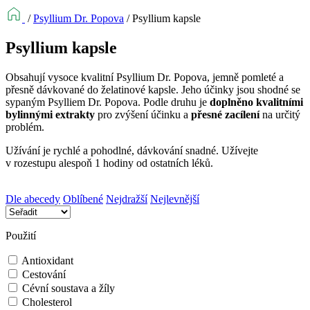
/
Psyllium Dr. Popova
/
Psyllium kapsle
Psyllium kapsle
Obsahují vysoce kvalitní Psyllium Dr. Popova, jemně pomleté a
přesně dávkované do želatinové kapsle. Jeho účinky jsou shodné se
sypaným Psylliem Dr. Popova. Podle druhu je
doplněno kvalitními
bylinnými extrakty
pro zvýšení účinku a
přesné zacílení
na určitý
problém.
Užívání je rychlé a pohodlné, dávkování snadné. Užívejte
v rozestupu alespoň 1 hodiny od ostatních léků.
Dle abecedy
Oblíbené
Nejdražší
Nejlevnější
Použití
Antioxidant
Cestování
Cévní soustava a žíly
Cholesterol