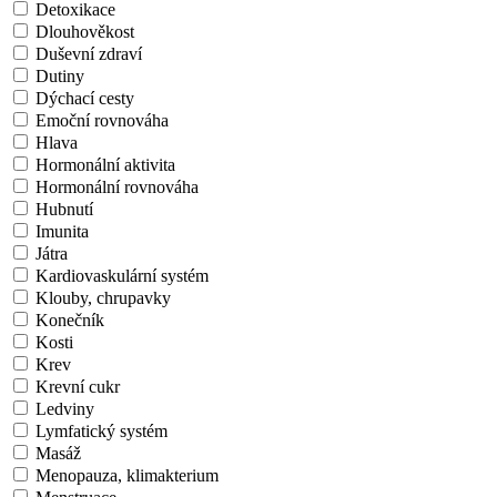
Detoxikace
Dlouhověkost
Duševní zdraví
Dutiny
Dýchací cesty
Emoční rovnováha
Hlava
Hormonální aktivita
Hormonální rovnováha
Hubnutí
Imunita
Játra
Kardiovaskulární systém
Klouby, chrupavky
Konečník
Kosti
Krev
Krevní cukr
Ledviny
Lymfatický systém
Masáž
Menopauza, klimakterium