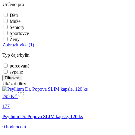
Určeno pro
Děti
Muže
Seniory
Sportovce
Ženy
Zobrazit více
(1)
Typ čaje/bylin
porcované
sypané
Filtrovat
Ukázat filtry
295
Kč
177
Psyllium Dr. Popova SLIM kapsle, 120 ks
0 hodnocení