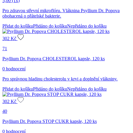
5,00
(1x)
Pro zdravou střevní mikroflóru. Vláknina Psyllium Dr. Popova
obohacená o přátelské bakterie.
Přidat do košíku
Přidáno do košíku
Nepřidáno do košíku
302
Kč
71
Psyllium Dr. Popova CHOLESTEROL kapsle, 120 ks
0 hodnocení
Pro správnou hladinu cholesterolu v krvi a doplnění vlákniny.
Přidat do košíku
Přidáno do košíku
Nepřidáno do košíku
302
Kč
40
Psyllium Dr. Popova STOP CUKR kapsle, 120 ks
0 hodnocení