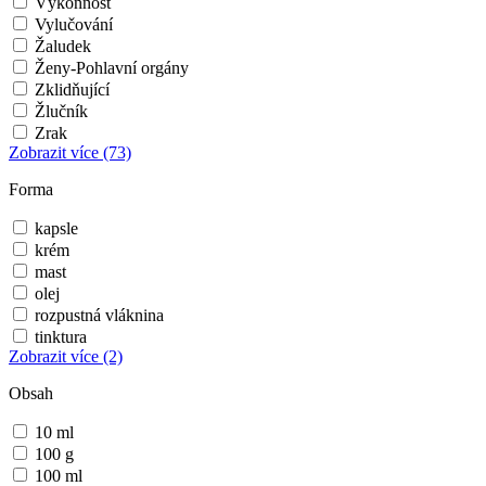
Výkonnost
Vylučování
Žaludek
Ženy-Pohlavní orgány
Zklidňující
Žlučník
Zrak
Zobrazit více
(73)
Forma
kapsle
krém
mast
olej
rozpustná vláknina
tinktura
Zobrazit více
(2)
Obsah
10 ml
100 g
100 ml