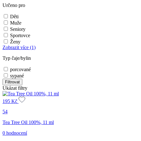
Určeno pro
Děti
Muže
Seniory
Sportovce
Ženy
Zobrazit více
(1)
Typ čaje/bylin
porcované
sypané
Filtrovat
Ukázat filtry
195
Kč
54
Tea Tree Oil 100%, 11 ml
0 hodnocení