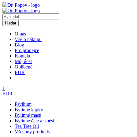
Hledat
O nás
Vše o nákupu
Blog
Pro prodejce
Kontakt
Můj účet
Oblíbené
EUR
1
EUR
Psyllium
Bylinné kapky
Bylinné masti
Bylinné čaje a směsi
Tea Tree Oil
Všechny produkty