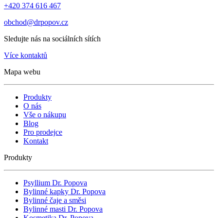
+420 374 616 467
obchod@drpopov.cz
Sledujte nás na sociálních sítích
Více kontaktů
Mapa webu
Produkty
O nás
Vše o nákupu
Blog
Pro prodejce
Kontakt
Produkty
Psyllium Dr. Popova
Bylinné kapky Dr. Popova
Bylinné čaje a směsi
Bylinné masti Dr. Popova
Kosmetika Dr. Popova