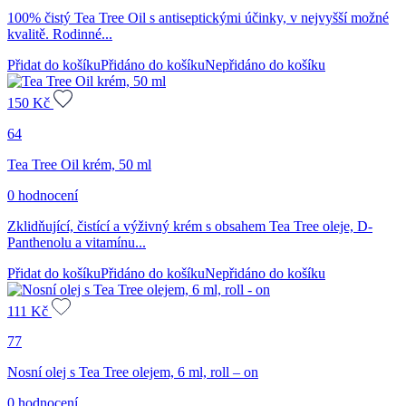
100% čistý Tea Tree Oil s antiseptickými účinky, v nejvyšší možné
kvalitě. Rodinné...
Přidat do košíku
Přidáno do košíku
Nepřidáno do košíku
150
Kč
64
Tea Tree Oil krém, 50 ml
0 hodnocení
Zklidňující, čistící a výživný krém s obsahem Tea Tree oleje, D-
Panthenolu a vitamínu...
Přidat do košíku
Přidáno do košíku
Nepřidáno do košíku
111
Kč
77
Nosní olej s Tea Tree olejem, 6 ml, roll – on
0 hodnocení