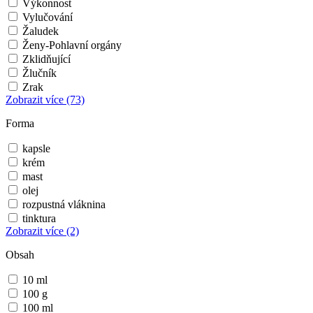
Výkonnost
Vylučování
Žaludek
Ženy-Pohlavní orgány
Zklidňující
Žlučník
Zrak
Zobrazit více
(73)
Forma
kapsle
krém
mast
olej
rozpustná vláknina
tinktura
Zobrazit více
(2)
Obsah
10 ml
100 g
100 ml