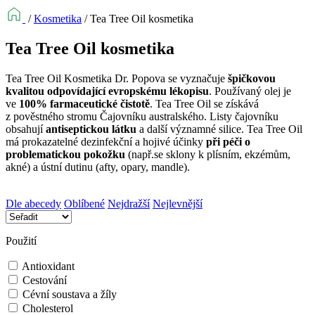
/
Kosmetika
/
Tea Tree Oil kosmetika
Tea Tree Oil kosmetika
Tea Tree Oil Kosmetika Dr. Popova se vyznačuje
špičkovou
kvalitou odpovídající evropskému lékopisu
. Používaný olej je
ve
100% farmaceutické čistotě
. Tea Tree Oil se získává
z pověstného stromu Čajovníku australského. Listy čajovníku
obsahují
antiseptickou látku
a další významné silice. Tea Tree Oil
má prokazatelné dezinfekční a hojivé účinky
při péči o
problematickou pokožku
(např.se sklony k plísním, ekzémům,
akné) a ústní dutinu (afty, opary, mandle).
Dle abecedy
Oblíbené
Nejdražší
Nejlevnější
Použití
Antioxidant
Cestování
Cévní soustava a žíly
Cholesterol