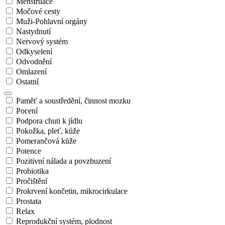
Menstruace
Močové cesty
Muži-Pohlavní orgány
Nastydnutí
Nervový systém
Odkyselení
Odvodnění
Omlazení
Ostatní
Paměť a soustředění, činnost mozku
Pocení
Podpora chuti k jídlu
Pokožka, pleť, kůže
Pomerančová kůže
Potence
Pozitivní nálada a povzbuzení
Probiotika
Pročištění
Prokrvení končetin, mikrocirkulace
Prostata
Relax
Reprodukční systém, plodnost