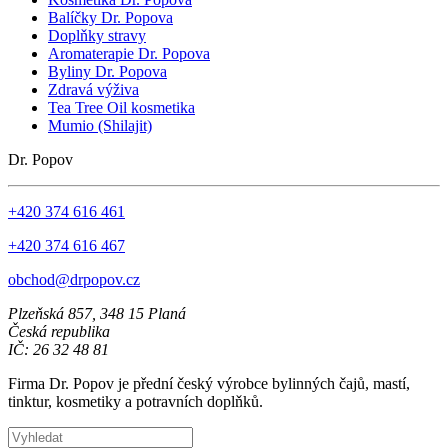
Balíčky Dr. Popova
Doplňky stravy
Aromaterapie Dr. Popova
Byliny Dr. Popova
Zdravá výživa
Tea Tree Oil kosmetika
Mumio (Shilajit)
Dr. Popov
+420 374 616 461
+420 374 616 467
obchod@drpopov.cz
Plzeňská 857, 348 15 Planá
Česká republika
IČ: 26 32 48 81
Firma Dr. Popov je přední český výrobce bylinných čajů, mastí,
tinktur, kosmetiky a potravních doplňků.