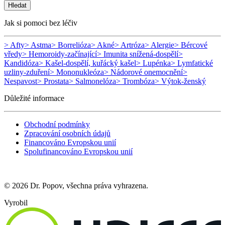
Hledat
Jak si pomoci bez léčiv
> Afty
> Astma
> Borrelióza
> Akné
> Artróza
> Alergie
> Bércové
vředy
> Hemoroidy-začínající
> Imunita snížená-dospělí
>
Kandidóza
> Kašel-dospělí, kuřácký kašel
> Lupénka
> Lymfatické
uzliny-zduření
> Mononukleóza
> Nádorové onemocnění
>
Nespavost
> Prostata
> Salmonelóza
> Trombóza
> Výtok-ženský
Důležité informace
Obchodní podmínky
Zpracování osobních údajů
Financováno Evropskou unií
Spolufinancováno Evropskou unií
© 2026 Dr. Popov, všechna práva vyhrazena.
Vyrobil