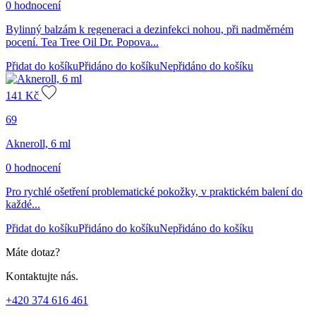
0 hodnocení
Bylinný balzám k regeneraci a dezinfekci nohou, při nadměrném
pocení. Tea Tree Oil Dr. Popova...
Přidat do košíku
Přidáno do košíku
Nepřidáno do košíku
141
Kč
69
Akneroll, 6 ml
0 hodnocení
Pro rychlé ošetření problematické pokožky, v praktickém balení do
každé...
Přidat do košíku
Přidáno do košíku
Nepřidáno do košíku
Máte dotaz?
Kontaktujte nás.
+420 374 616 461