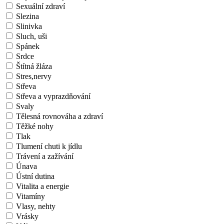
Sexuální zdraví
Slezina
Slinivka
Sluch, uši
Spánek
Srdce
Štítná žláza
Stres,nervy
Střeva
Střeva a vyprazdňování
Svaly
Tělesná rovnováha a zdraví
Těžké nohy
Tlak
Tlumení chuti k jídlu
Trávení a zažívání
Únava
Ústní dutina
Vitalita a energie
Vitamíny
Vlasy, nehty
Vrásky