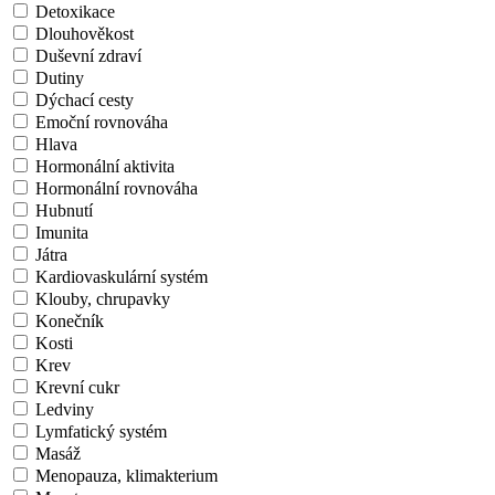
Detoxikace
Dlouhověkost
Duševní zdraví
Dutiny
Dýchací cesty
Emoční rovnováha
Hlava
Hormonální aktivita
Hormonální rovnováha
Hubnutí
Imunita
Játra
Kardiovaskulární systém
Klouby, chrupavky
Konečník
Kosti
Krev
Krevní cukr
Ledviny
Lymfatický systém
Masáž
Menopauza, klimakterium