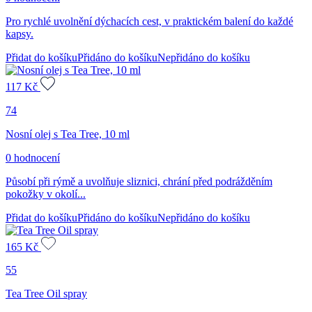
Pro rychlé uvolnění dýchacích cest, v praktickém balení do každé
kapsy.
Přidat do košíku
Přidáno do košíku
Nepřidáno do košíku
117
Kč
74
Nosní olej s Tea Tree, 10 ml
0 hodnocení
Působí při rýmě a uvolňuje sliznici, chrání před podrážděním
pokožky v okolí...
Přidat do košíku
Přidáno do košíku
Nepřidáno do košíku
165
Kč
55
Tea Tree Oil spray