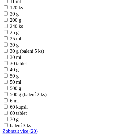
11 ml
120 ks
20 g
200 g
240 ks
25 g
25 ml
30 g
30 g (balení 5 ks)
30 ml
30 tablet
40 g
50 g
50 ml
500 g
500 g (balení 2 ks)
6 ml
60 kapslí
60 tablet
70 g
balení 3 ks
Zobrazit více
(20)