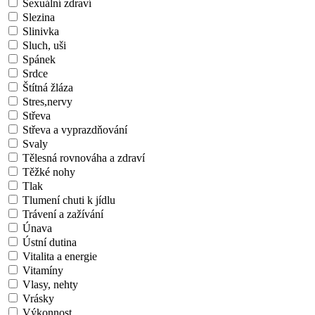
Sexuální zdraví
Slezina
Slinivka
Sluch, uši
Spánek
Srdce
Štítná žláza
Stres,nervy
Střeva
Střeva a vyprazdňování
Svaly
Tělesná rovnováha a zdraví
Těžké nohy
Tlak
Tlumení chuti k jídlu
Trávení a zažívání
Únava
Ústní dutina
Vitalita a energie
Vitamíny
Vlasy, nehty
Vrásky
Výkonnost