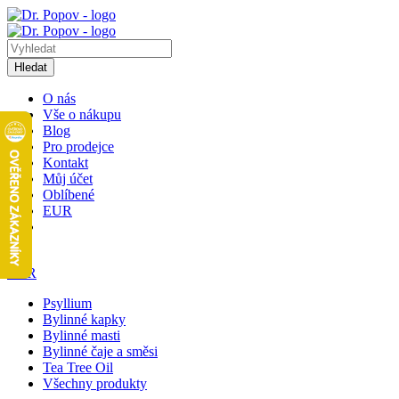
Hledat
O nás
Vše o nákupu
Blog
Pro prodejce
Kontakt
Můj účet
Oblíbené
EUR
1
EUR
Psyllium
Bylinné kapky
Bylinné masti
Bylinné čaje a směsi
Tea Tree Oil
Všechny produkty