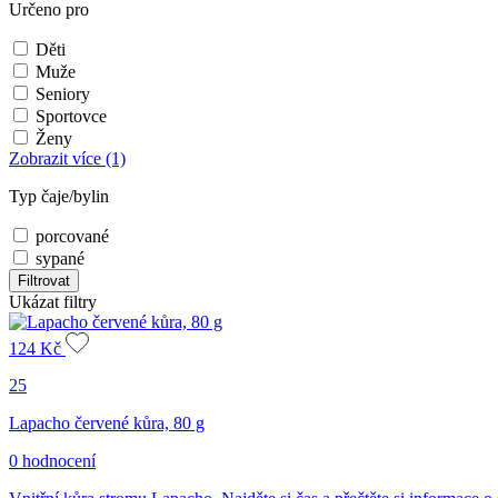
Určeno pro
Děti
Muže
Seniory
Sportovce
Ženy
Zobrazit více
(1)
Typ čaje/bylin
porcované
sypané
Filtrovat
Ukázat filtry
124
Kč
25
Lapacho červené kůra, 80 g
0 hodnocení