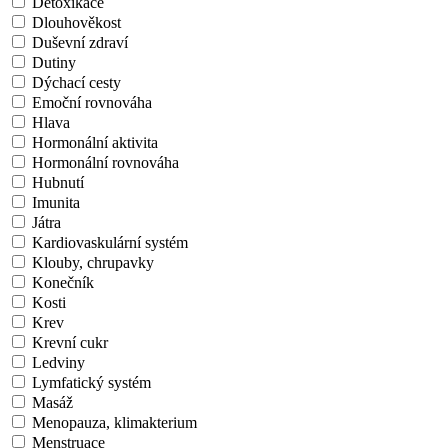
Detoxikace
Dlouhověkost
Duševní zdraví
Dutiny
Dýchací cesty
Emoční rovnováha
Hlava
Hormonální aktivita
Hormonální rovnováha
Hubnutí
Imunita
Játra
Kardiovaskulární systém
Klouby, chrupavky
Konečník
Kosti
Krev
Krevní cukr
Ledviny
Lymfatický systém
Masáž
Menopauza, klimakterium
Menstruace