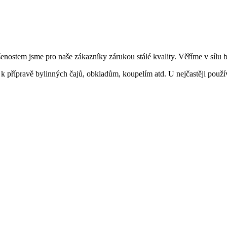
enostem jsme pro naše zákazníky zárukou stálé kvality. Věříme v sílu by
 k přípravě bylinných čajů, obkladům, koupelím atd. U nejčastěji použí