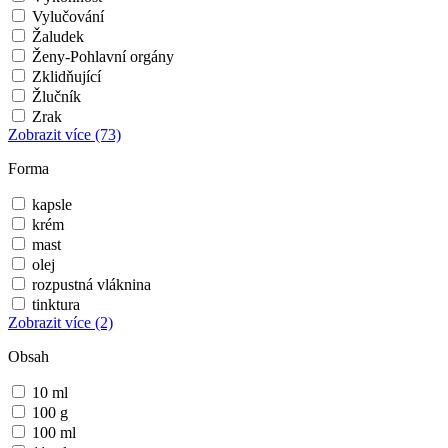
Vylučování
Žaludek
Ženy-Pohlavní orgány
Zklidňující
Žlučník
Zrak
Zobrazit více
(73)
Forma
kapsle
krém
mast
olej
rozpustná vláknina
tinktura
Zobrazit více
(2)
Obsah
10 ml
100 g
100 ml