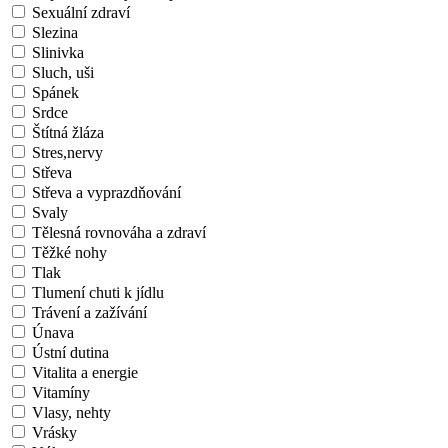
Sexuální zdraví
Slezina
Slinivka
Sluch, uši
Spánek
Srdce
Štítná žláza
Stres,nervy
Střeva
Střeva a vyprazdňování
Svaly
Tělesná rovnováha a zdraví
Těžké nohy
Tlak
Tlumení chuti k jídlu
Trávení a zažívání
Únava
Ústní dutina
Vitalita a energie
Vitamíny
Vlasy, nehty
Vrásky