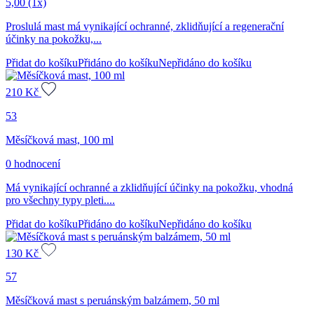
5,00
(1x)
Proslulá mast má vynikající ochranné, zklidňující a regenerační
účinky na pokožku,...
Přidat do košíku
Přidáno do košíku
Nepřidáno do košíku
210
Kč
53
Měsíčková mast, 100 ml
0 hodnocení
Má vynikající ochranné a zklidňující účinky na pokožku, vhodná
pro všechny typy pleti....
Přidat do košíku
Přidáno do košíku
Nepřidáno do košíku
130
Kč
57
Měsíčková mast s peruánským balzámem, 50 ml