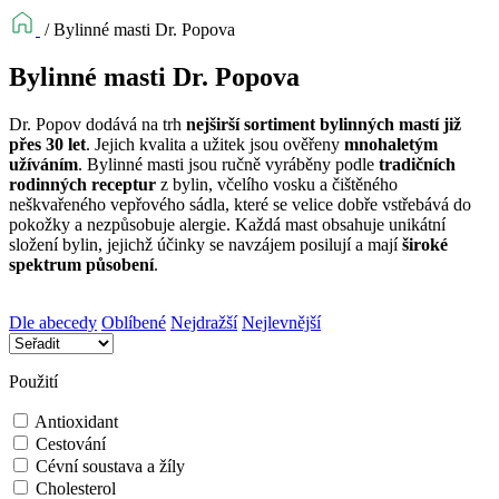
/
Bylinné masti Dr. Popova
Bylinné masti Dr. Popova
Dr. Popov dodává na trh
nejširší sortiment bylinných mastí již
přes 30 let
. Jejich kvalita a užitek jsou ověřeny
mnohaletým
užíváním
. Bylinné masti jsou ručně vyráběny podle
tradičních
rodinných receptur
z bylin, včelího vosku a čištěného
neškvařeného vepřového sádla, které se velice dobře vstřebává do
pokožky a nezpůsobuje alergie. Každá mast obsahuje unikátní
složení bylin, jejichž účinky se navzájem posilují a mají
široké
spektrum působení
.
Dle abecedy
Oblíbené
Nejdražší
Nejlevnější
Použití
Antioxidant
Cestování
Cévní soustava a žíly
Cholesterol