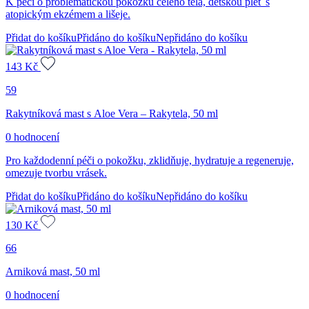
K péči o problematickou pokožku celého těla, dětskou pleť s
atopickým ekzémem a lišeje.
Přidat do košíku
Přidáno do košíku
Nepřidáno do košíku
143
Kč
59
Rakytníková mast s Aloe Vera – Rakytela, 50 ml
0 hodnocení
Pro každodenní péči o pokožku, zklidňuje, hydratuje a regeneruje,
omezuje tvorbu vrásek.
Přidat do košíku
Přidáno do košíku
Nepřidáno do košíku
130
Kč
66
Arniková mast, 50 ml
0 hodnocení