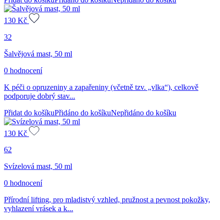
130
Kč
32
Šalvějová mast, 50 ml
0 hodnocení
K péči o opruzeniny a zapařeniny (včetně tzv. „vlka“), celkově
podporuje dobrý stav...
Přidat do košíku
Přidáno do košíku
Nepřidáno do košíku
130
Kč
62
Svízelová mast, 50 ml
0 hodnocení
Přírodní lifting, pro mladistvý vzhled, pružnost a pevnost pokožky,
vyhlazení vrásek a k...