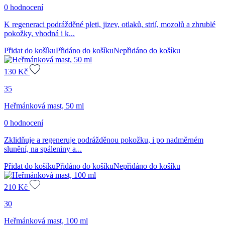
0 hodnocení
K regeneraci podrážděné pleti, jizev, otlaků, strií, mozolů a zhrublé
pokožky, vhodná i k...
Přidat do košíku
Přidáno do košíku
Nepřidáno do košíku
130
Kč
35
Heřmánková mast, 50 ml
0 hodnocení
Zklidňuje a regeneruje podrážděnou pokožku, i po nadměrném
slunění, na spáleniny a...
Přidat do košíku
Přidáno do košíku
Nepřidáno do košíku
210
Kč
30
Heřmánková mast, 100 ml