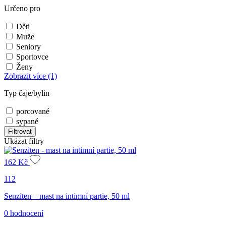
Určeno pro
Děti
Muže
Seniory
Sportovce
Ženy
Zobrazit více
(1)
Typ čaje/bylin
porcované
sypané
Filtrovat
Ukázat filtry
162
Kč
112
Senziten – mast na intimní partie, 50 ml
0 hodnocení