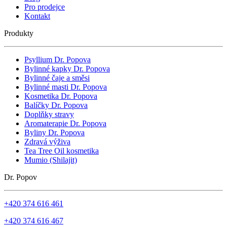
Pro prodejce
Kontakt
Produkty
Psyllium Dr. Popova
Bylinné kapky Dr. Popova
Bylinné čaje a směsi
Bylinné masti Dr. Popova
Kosmetika Dr. Popova
Balíčky Dr. Popova
Doplňky stravy
Aromaterapie Dr. Popova
Byliny Dr. Popova
Zdravá výživa
Tea Tree Oil kosmetika
Mumio (Shilajit)
Dr. Popov
+420 374 616 461
+420 374 616 467