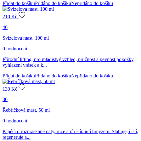
Přidat do košíku
Přidáno do košíku
Nepřidáno do košíku
210
Kč
46
Svízelová mast, 100 ml
0 hodnocení
Přírodní lifting, pro mladistvý vzhled, pružnost a pevnost pokožky,
vyhlazení vrásek a k...
Přidat do košíku
Přidáno do košíku
Nepřidáno do košíku
130
Kč
30
Řebříčková mast, 50 ml
0 hodnocení
K péči o rozpraskané paty, ruce a při štípnutí hmyzem. Stahuje, čistí,
regeneruje a...