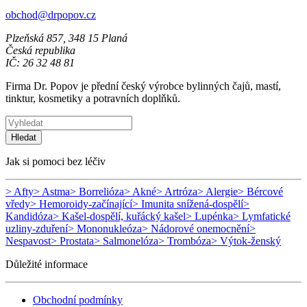
obchod@drpopov.cz
Plzeňská 857, 348 15 Planá
Česká republika
IČ: 26 32 48 81
Firma Dr. Popov je přední český výrobce bylinných čajů, mastí,
tinktur, kosmetiky a potravních doplňků.
Hledat
Jak si pomoci bez léčiv
> Afty
> Astma
> Borrelióza
> Akné
> Artróza
> Alergie
> Bércové
vředy
> Hemoroidy-začínající
> Imunita snížená-dospělí
>
Kandidóza
> Kašel-dospělí, kuřácký kašel
> Lupénka
> Lymfatické
uzliny-zduření
> Mononukleóza
> Nádorové onemocnění
>
Nespavost
> Prostata
> Salmonelóza
> Trombóza
> Výtok-ženský
Důležité informace
Obchodní podmínky