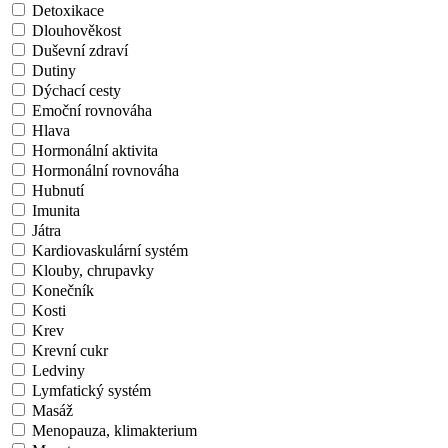
Detoxikace
Dlouhověkost
Duševní zdraví
Dutiny
Dýchací cesty
Emoční rovnováha
Hlava
Hormonální aktivita
Hormonální rovnováha
Hubnutí
Imunita
Játra
Kardiovaskulární systém
Klouby, chrupavky
Konečník
Kosti
Krev
Krevní cukr
Ledviny
Lymfatický systém
Masáž
Menopauza, klimakterium