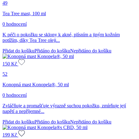
49
Tea Tree mast, 100 ml
0 hodnocení
K péči o pokožku se sklony k akné, plísním a jiným kožním
potížím, díky Tea Tree oleji...
Přidat do košíku
Přidáno do košíku
Nepřidáno do košíku
150
Kč
52
Konopná mast Konopela®, 50 ml
0 hodnocení
Zvláčňuje a promašťuje výrazně suchou pokožku, zmírňuje její
napětí a nepříjemné...
Přidat do košíku
Přidáno do košíku
Nepřidáno do košíku
199
Kč