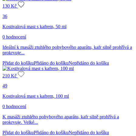
130
Kč
36
Kostivalová mast s kafrem, 50 ml
0 hodnocení
Ideální k masáži ztuhlého pohybového aparátu, kafr silně prohřívá a
prokrvuje...
Přidat do košíku
Přidáno do košíku
Nepřidáno do košíku
210
Kč
49
Kostivalová mast s kafrem, 100 ml
0 hodnocení
K masáži ztuhlého pohybového aparátu, kafr silně prohřívá a
prokrvuje. Velké...
Přidat do košíku
Přidáno do košíku
Nepřidáno do košíku