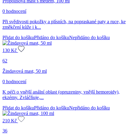
Propolisová mast s medem, 100 ml
0 hodnocení
Při svědivosti pokožky a plísních, na popraskané paty a ruce, ke
změkčení kůže i k...
Přidat do košíku
Přidáno do košíku
Nepřidáno do košíku
130
Kč
62
Žindavová mast, 50 ml
0 hodnocení
K péči o vnější anální oblast (opruzeniny, vnější hemoroidy),
ekzémy. Zvláčňuje,...
Přidat do košíku
Přidáno do košíku
Nepřidáno do košíku
210
Kč
36