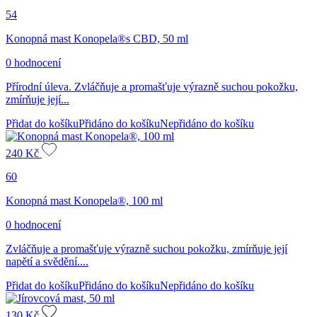
54
Konopná mast Konopela®s CBD, 50 ml
0 hodnocení
Přírodní úleva. Zvláčňuje a promašťuje výrazně suchou pokožku,
zmírňuje její...
Přidat do košíku
Přidáno do košíku
Nepřidáno do košíku
240
Kč
60
Konopná mast Konopela®, 100 ml
0 hodnocení
Zvláčňuje a promašťuje výrazně suchou pokožku, zmírňuje její
napětí a svědění....
Přidat do košíku
Přidáno do košíku
Nepřidáno do košíku
130
Kč