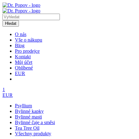
Hledat
O nás
Vše o nákupu
Blog
Pro prodejce
Kontakt
Můj účet
Oblíbené
EUR
1
EUR
Psyllium
Bylinné kapky
Bylinné masti
Bylinné čaje a směsi
Tea Tree Oil
Všechny produkty