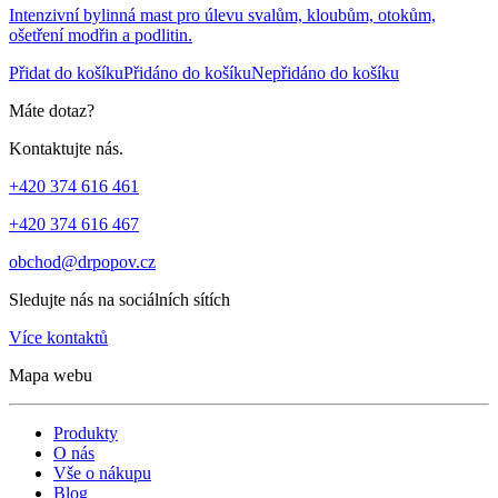
Intenzivní bylinná mast pro úlevu svalům, kloubům, otokům,
ošetření modřin a podlitin.
Přidat do košíku
Přidáno do košíku
Nepřidáno do košíku
Máte dotaz?
Kontaktujte nás.
+420 374 616 461
+420 374 616 467
obchod@drpopov.cz
Sledujte nás na sociálních sítích
Více kontaktů
Mapa webu
Produkty
O nás
Vše o nákupu
Blog