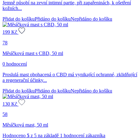
Jemně působí na zevní intimní partie, při zapařeninách, k ošetření
kožních...
Přidat do košíku
Přidáno do košíku
Nepřidáno do košíku
199
Kč
78
Měsíčková mast s CBD, 50 ml
0 hodnocení
Proslulá mast obohacená o CBD má vynikající ochranné, zklidňující
a regenerační účinky...
Přidat do košíku
Přidáno do košíku
Nepřidáno do košíku
130
Kč
58
Měsíčková mast, 50 ml
Hodnoceno
5
z 5 na základě
1
hodnocení zákazníka