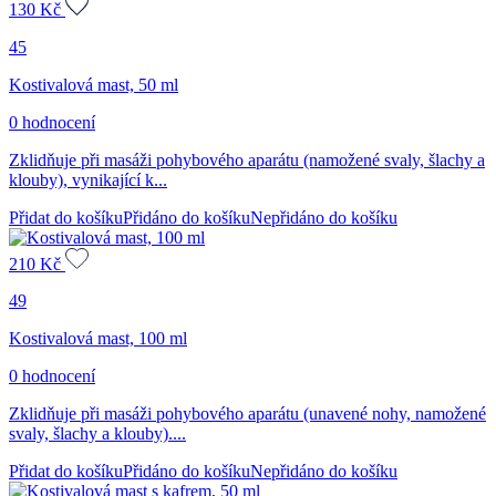
130
Kč
45
Kostivalová mast, 50 ml
0 hodnocení
Zklidňuje při masáži pohybového aparátu (namožené svaly, šlachy a
klouby), vynikající k...
Přidat do košíku
Přidáno do košíku
Nepřidáno do košíku
210
Kč
49
Kostivalová mast, 100 ml
0 hodnocení
Zklidňuje při masáži pohybového aparátu (unavené nohy, namožené
svaly, šlachy a klouby)....
Přidat do košíku
Přidáno do košíku
Nepřidáno do košíku