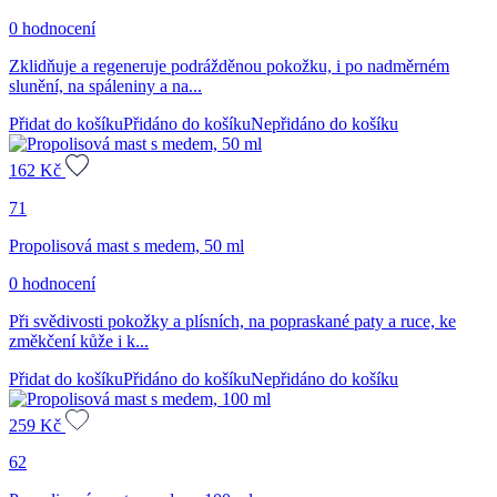
0 hodnocení
Zklidňuje a regeneruje podrážděnou pokožku, i po nadměrném
slunění, na spáleniny a na...
Přidat do košíku
Přidáno do košíku
Nepřidáno do košíku
162
Kč
71
Propolisová mast s medem, 50 ml
0 hodnocení
Při svědivosti pokožky a plísních, na popraskané paty a ruce, ke
změkčení kůže i k...
Přidat do košíku
Přidáno do košíku
Nepřidáno do košíku
259
Kč
62