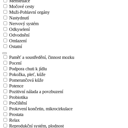
Menstruace
Močové cesty
Muži-Pohlavní orgány
Nastydnutí
Nervový systém
Odkyselení
Odvodnění
Omlazení
Ostatní
Paměť a soustředění, činnost mozku
Pocení
Podpora chuti k jídlu
Pokožka, pleť, kůže
Pomerančová kůže
Potence
Pozitivní nálada a povzbuzení
Probiotika
Pročištění
Prokrvení končetin, mikrocirkulace
Prostata
Relax
Reprodukční systém, plodnost