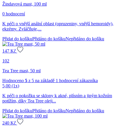
Žindavová mast, 100 ml
0 hodnocení
K péči o vnější anální oblast (opruzeniny, vnější hemoroidy),
ekzémy. Zvláčňuje,...
Přidat do košíku
Přidáno do košíku
Nepřidáno do košíku
147
Kč
102
Tea Tree mast, 50 ml
Hodnoceno
5
z 5 na základě
1
hodnocení zákazníka
5,00
(1x)
K péči o pokožku se sklony k akné, plísním a jiným kožním
potížím, díky Tea Tree oleji...
Přidat do košíku
Přidáno do košíku
Nepřidáno do košíku
240
Kč