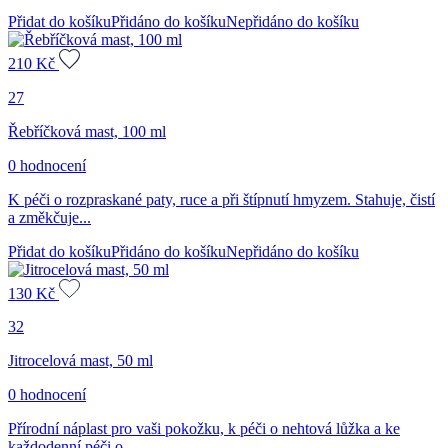
Přidat do košíku
Přidáno do košíku
Nepřidáno do košíku
210
Kč
27
Řebříčková mast, 100 ml
0 hodnocení
K péči o rozpraskané paty, ruce a při štípnutí hmyzem. Stahuje, čistí
a změkčuje...
Přidat do košíku
Přidáno do košíku
Nepřidáno do košíku
130
Kč
32
Jitrocelová mast, 50 ml
0 hodnocení
Přírodní náplast pro vaši pokožku, k péči o nehtová lůžka a ke
každodenní péči o...