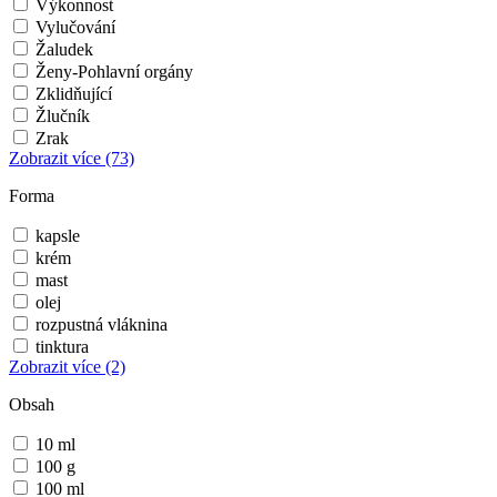
Výkonnost
Vylučování
Žaludek
Ženy-Pohlavní orgány
Zklidňující
Žlučník
Zrak
Zobrazit více
(73)
Forma
kapsle
krém
mast
olej
rozpustná vláknina
tinktura
Zobrazit více
(2)
Obsah
10 ml
100 g
100 ml