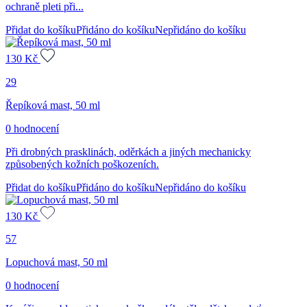
ochraně pleti při...
Přidat do košíku
Přidáno do košíku
Nepřidáno do košíku
130
Kč
29
Řepíková mast, 50 ml
0 hodnocení
Při drobných prasklinách, oděrkách a jiných mechanicky
způsobených kožních poškozeních.
Přidat do košíku
Přidáno do košíku
Nepřidáno do košíku
130
Kč
57
Lopuchová mast, 50 ml
0 hodnocení