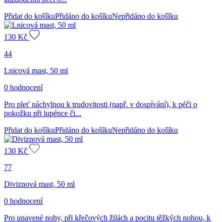
Přidat do košíku
Přidáno do košíku
Nepřidáno do košíku
130
Kč
44
Lnicová mast, 50 ml
0 hodnocení
Pro pleť náchylnou k trudovitosti (např. v dospívání), k péči o
pokožku při lupénce či...
Přidat do košíku
Přidáno do košíku
Nepřidáno do košíku
130
Kč
77
Diviznová mast, 50 ml
0 hodnocení
Pro unavené nohy, při křečových žilách a pocitu těžkých nohou, k