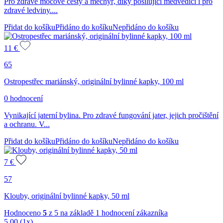
Pro zdravé močové cesty a měchýř, díky posilující medvědici i pro
zdravé ledviny....
Přidat do košíku
Přidáno do košíku
Nepřidáno do košíku
11
€
65
Ostropestřec mariánský, originální bylinné kapky, 100 ml
0 hodnocení
Vynikající jaterní bylina. Pro zdravé fungování jater, jejich pročištění
a ochranu. V...
Přidat do košíku
Přidáno do košíku
Nepřidáno do košíku
7
€
57
Klouby, originální bylinné kapky, 50 ml
Hodnoceno
5
z 5 na základě
1
hodnocení zákazníka
5,00
(1x)