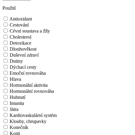
Použití
Antioxidant
Cestování
Cévní soustava a žíly
Cholesterol
Detoxikace
Dlouhověkost
Duševní zdraví
Dutiny
Dýchací cesty
Emoční rovnováha
Hlava
Hormonální aktivita
Hormonální rovnováha
Hubnutí
Imunita
Játra
Kardiovaskulární systém
Klouby, chrupavky
Konečník
Kosti