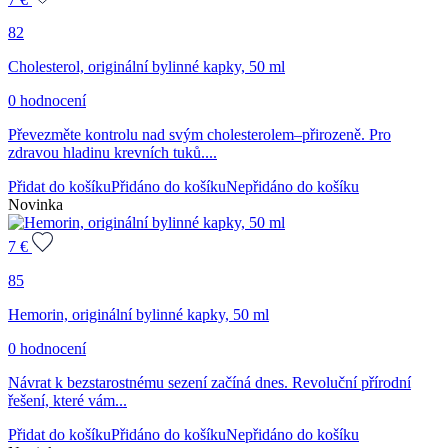
82
Cholesterol, originální bylinné kapky, 50 ml
0 hodnocení
Převezměte kontrolu nad svým cholesterolem–přirozeně. Pro
zdravou hladinu krevních tuků....
Přidat do košíku
Přidáno do košíku
Nepřidáno do košíku
Novinka
7
€
85
Hemorin, originální bylinné kapky, 50 ml
0 hodnocení
Návrat k bezstarostnému sezení začíná dnes. Revoluční přírodní
řešení, které vám...
Přidat do košíku
Přidáno do košíku
Nepřidáno do košíku