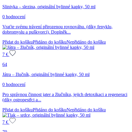
Slinivka – slezina, originální bylinné kapky, 50 ml
0 hodnocení
Vraťte svému trávení přirozenou rovnováhu. (díky fenyklu,
dobromyslu a puškvorci). Doplněk...
Přidat do košíku
Přidáno do košíku
Nepřidáno do košíku
7
€
64
Játra – žlučník, originální bylinné kapky, 50 ml
0 hodnocení
Pro správnou činnost jater a žlučníku, jejich detoxikaci a regeneraci
(díky ostropestřci a...
Přidat do košíku
Přidáno do košíku
Nepřidáno do košíku
7
€
70