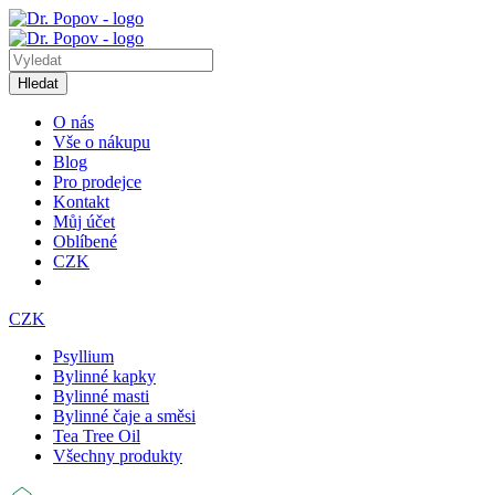
Hledat
O nás
Vše o nákupu
Blog
Pro prodejce
Kontakt
Můj účet
Oblíbené
CZK
CZK
Psyllium
Bylinné kapky
Bylinné masti
Bylinné čaje a směsi
Tea Tree Oil
Všechny produkty