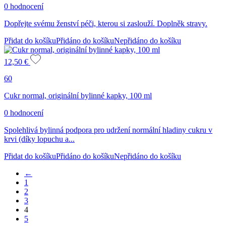
0 hodnocení
Dopřejte svému ženství péči, kterou si zaslouží. Doplněk stravy.
Přidat do košíku
Přidáno do košíku
Nepřidáno do košíku
12,50
€
60
Cukr normal, originální bylinné kapky, 100 ml
0 hodnocení
Spolehlivá bylinná podpora pro udržení normální hladiny cukru v
krvi (díky lopuchu a...
Přidat do košíku
Přidáno do košíku
Nepřidáno do košíku
←
1
2
3
4
5