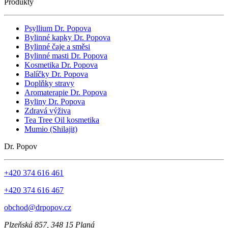
Produkty
Psyllium Dr. Popova
Bylinné kapky Dr. Popova
Bylinné čaje a směsi
Bylinné masti Dr. Popova
Kosmetika Dr. Popova
Balíčky Dr. Popova
Doplňky stravy
Aromaterapie Dr. Popova
Byliny Dr. Popova
Zdravá výživa
Tea Tree Oil kosmetika
Mumio (Shilajit)
Dr. Popov
+420 374 616 461
+420 374 616 467
obchod@drpopov.cz
Plzeňská 857, 348 15 Planá