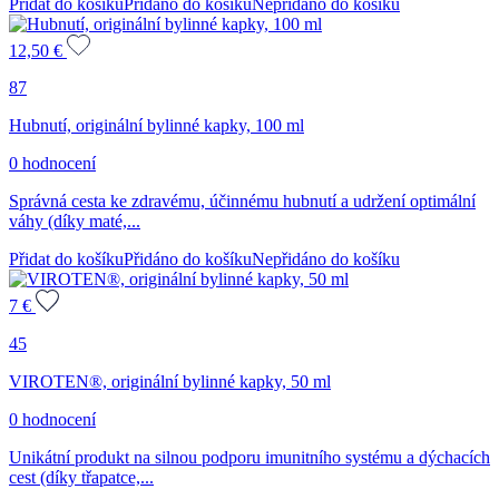
Přidat do košíku
Přidáno do košíku
Nepřidáno do košíku
12,50
€
87
Hubnutí, originální bylinné kapky, 100 ml
0 hodnocení
Správná cesta ke zdravému, účinnému hubnutí a udržení optimální
váhy (díky maté,...
Přidat do košíku
Přidáno do košíku
Nepřidáno do košíku
7
€
45
VIROTEN®, originální bylinné kapky, 50 ml
0 hodnocení
Unikátní produkt na silnou podporu imunitního systému a dýchacích
cest (díky třapatce,...