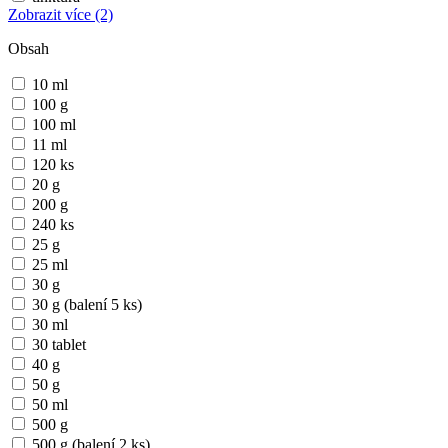
Zobrazit více
(2)
Obsah
10 ml
100 g
100 ml
11 ml
120 ks
20 g
200 g
240 ks
25 g
25 ml
30 g
30 g (balení 5 ks)
30 ml
30 tablet
40 g
50 g
50 ml
500 g
500 g (balení 2 ks)