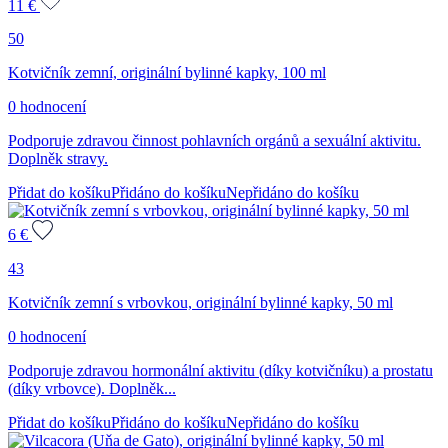
11
€
50
Kotvičník zemní, originální bylinné kapky, 100 ml
0 hodnocení
Podporuje zdravou činnost pohlavních orgánů a sexuální aktivitu.
Doplněk stravy.
Přidat do košíku
Přidáno do košíku
Nepřidáno do košíku
6
€
43
Kotvičník zemní s vrbovkou, originální bylinné kapky, 50 ml
0 hodnocení
Podporuje zdravou hormonální aktivitu (díky kotvičníku) a prostatu
(díky vrbovce). Doplněk...
Přidat do košíku
Přidáno do košíku
Nepřidáno do košíku