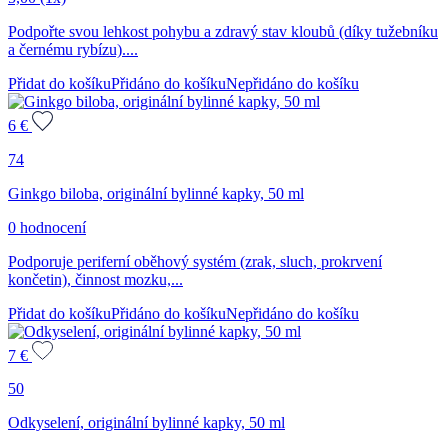
Podpořte svou lehkost pohybu a zdravý stav kloubů (díky tužebníku
a černému rybízu)....
Přidat do košíku
Přidáno do košíku
Nepřidáno do košíku
6
€
74
Ginkgo biloba, originální bylinné kapky, 50 ml
0 hodnocení
Podporuje periferní oběhový systém (zrak, sluch, prokrvení
končetin), činnost mozku,...
Přidat do košíku
Přidáno do košíku
Nepřidáno do košíku
7
€
50
Odkyselení, originální bylinné kapky, 50 ml