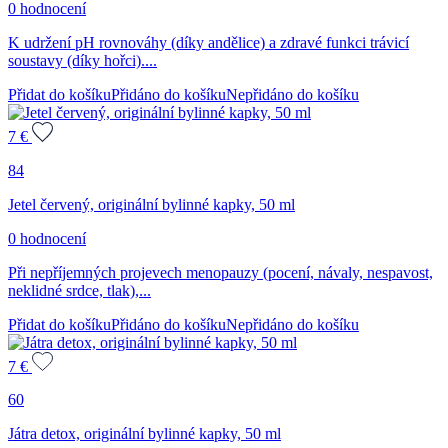
0 hodnocení
K udržení pH rovnováhy (díky andělice) a zdravé funkci trávicí
soustavy (díky hořci)....
Přidat do košíku
Přidáno do košíku
Nepřidáno do košíku
7
€
84
Jetel červený, originální bylinné kapky, 50 ml
0 hodnocení
Při nepříjemných projevech menopauzy (pocení, návaly, nespavost,
neklidné srdce, tlak),...
Přidat do košíku
Přidáno do košíku
Nepřidáno do košíku
7
€
60
Játra detox, originální bylinné kapky, 50 ml