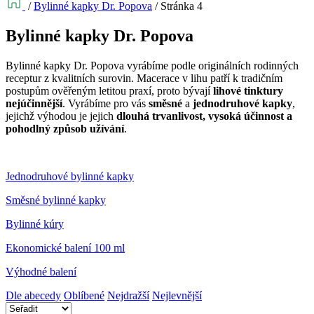
/
Bylinné kapky Dr. Popova
/
Stránka 4
Bylinné kapky Dr. Popova
Bylinné kapky Dr. Popova vyrábíme podle originálních rodinných
receptur z kvalitních surovin. Macerace v lihu patří k tradičním
postupům ověřeným letitou praxí, proto bývají
lihové tinktury
nejúčinnější
. Vyrábíme pro vás
směsné
a
jednodruhové kapky
,
jejichž výhodou je jejich
dlouhá trvanlivost, vysoká účinnost a
pohodlný způsob užívání
.
Jednodruhové bylinné kapky
Směsné bylinné kapky
Bylinné kúry
Ekonomické balení 100 ml
Výhodné balení
Dle abecedy
Oblíbené
Nejdražší
Nejlevnější