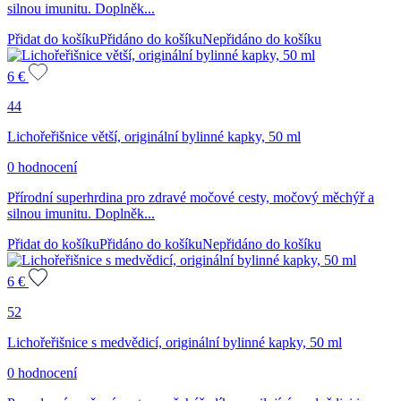
silnou imunitu. Doplněk...
Přidat do košíku
Přidáno do košíku
Nepřidáno do košíku
6
€
44
Lichořeřišnice větší, originální bylinné kapky, 50 ml
0 hodnocení
Přírodní superhrdina pro zdravé močové cesty, močový měchýř a
silnou imunitu. Doplněk...
Přidat do košíku
Přidáno do košíku
Nepřidáno do košíku
6
€
52
Lichořeřišnice s medvědicí, originální bylinné kapky, 50 ml
0 hodnocení