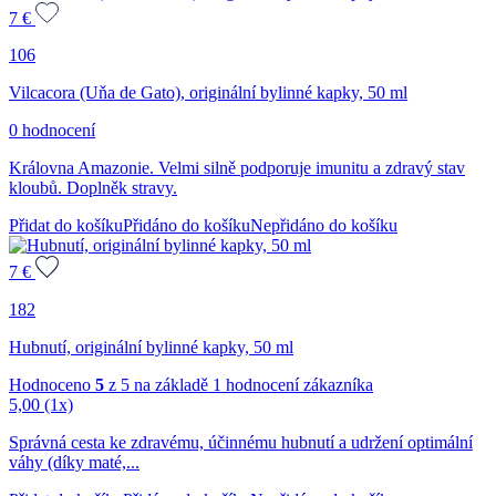
7
€
106
Vilcacora (Uňa de Gato), originální bylinné kapky, 50 ml
0 hodnocení
Královna Amazonie. Velmi silně podporuje imunitu a zdravý stav
kloubů. Doplněk stravy.
Přidat do košíku
Přidáno do košíku
Nepřidáno do košíku
7
€
182
Hubnutí, originální bylinné kapky, 50 ml
Hodnoceno
5
z 5 na základě
1
hodnocení zákazníka
5,00
(1x)
Správná cesta ke zdravému, účinnému hubnutí a udržení optimální
váhy (díky maté,...