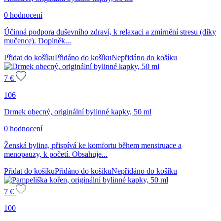
0 hodnocení
Účinná podpora duševního zdraví, k relaxaci a zmírnění stresu (díky
mučence). Doplněk...
Přidat do košíku
Přidáno do košíku
Nepřidáno do košíku
7
€
106
Drmek obecný, originální bylinné kapky, 50 ml
0 hodnocení
Ženská bylina, přispívá ke komfortu během menstruace a
menopauzy, k početí. Obsahuje...
Přidat do košíku
Přidáno do košíku
Nepřidáno do košíku
7
€
100