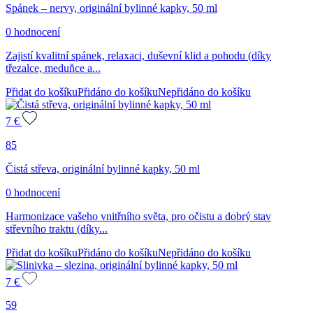
Spánek – nervy, originální bylinné kapky, 50 ml
0 hodnocení
Zajistí kvalitní spánek, relaxaci, duševní klid a pohodu (díky
třezalce, meduňce a...
Přidat do košíku
Přidáno do košíku
Nepřidáno do košíku
7
€
85
Čistá střeva, originální bylinné kapky, 50 ml
0 hodnocení
Harmonizace vašeho vnitřního světa, pro očistu a dobrý stav
střevního traktu (díky...
Přidat do košíku
Přidáno do košíku
Nepřidáno do košíku
7
€
59