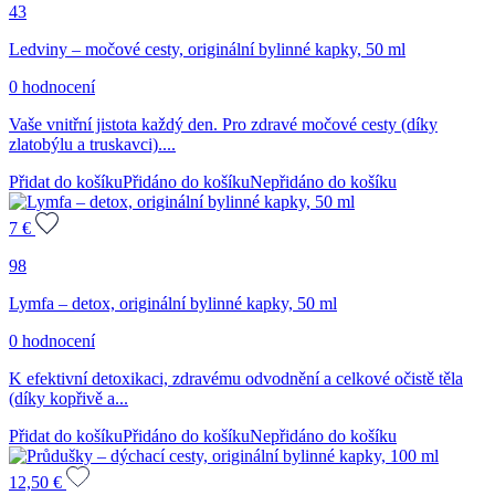
43
Ledviny – močové cesty, originální bylinné kapky, 50 ml
0 hodnocení
Vaše vnitřní jistota každý den. Pro zdravé močové cesty (díky
zlatobýlu a truskavci)....
Přidat do košíku
Přidáno do košíku
Nepřidáno do košíku
7
€
98
Lymfa – detox, originální bylinné kapky, 50 ml
0 hodnocení
K efektivní detoxikaci, zdravému odvodnění a celkové očistě těla
(díky kopřivě a...
Přidat do košíku
Přidáno do košíku
Nepřidáno do košíku
12,50
€