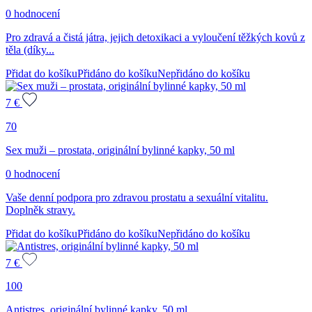
0 hodnocení
Pro zdravá a čistá játra, jejich detoxikaci a vyloučení těžkých kovů z
těla (díky...
Přidat do košíku
Přidáno do košíku
Nepřidáno do košíku
7
€
70
Sex muži – prostata, originální bylinné kapky, 50 ml
0 hodnocení
Vaše denní podpora pro zdravou prostatu a sexuální vitalitu.
Doplněk stravy.
Přidat do košíku
Přidáno do košíku
Nepřidáno do košíku
7
€
100
Antistres, originální bylinné kapky, 50 ml