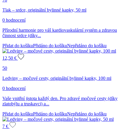
Tlak – srdce, originální bylinné kapky, 50 ml
0 hodnocení
Přírodní harmonie pro váš kardiovaskulární systém a zdravou
činnost srdce (díky...
Přidat do košíku
Přidáno do košíku
Nepřidáno do košíku
12,50
€
50
Ledviny – močové cesty, originální bylinné kapky, 100 ml
0 hodnocení
Vaše vnitřní jistota každý den. Pro zdravé močové cesty (díky
zlatobýlu a truskavci) a...
Přidat do košíku
Přidáno do košíku
Nepřidáno do košíku
7
€