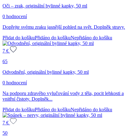
Oči – zrak, originální bylinné kapky, 50 ml
0 hodnocení
Dopřejte svému zraku jasnější pohled na svět. Doplněk stravy.
Přidat do košíku
Přidáno do košíku
Nepřidáno do košíku
7
€
65
Odvodnění, originální bylinné kapky, 50 ml
0 hodnocení
Na podporu zdravého vylučování vody z těla, pocit lehkosti a
vnitřní čistoty. Doplněk...
Přidat do košíku
Přidáno do košíku
Nepřidáno do košíku
7
€
50