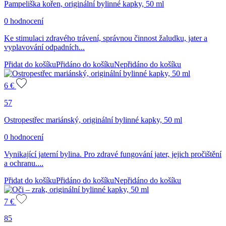
Pampeliška kořen, originální bylinné kapky, 50 ml
0 hodnocení
Ke stimulaci zdravého trávení, správnou činnost žaludku, jater a
vyplavování odpadních...
Přidat do košíku
Přidáno do košíku
Nepřidáno do košíku
6
€
57
Ostropestřec mariánský, originální bylinné kapky, 50 ml
0 hodnocení
Vynikající jaterní bylina. Pro zdravé fungování jater, jejich pročištění
a ochranu....
Přidat do košíku
Přidáno do košíku
Nepřidáno do košíku
7
€
85