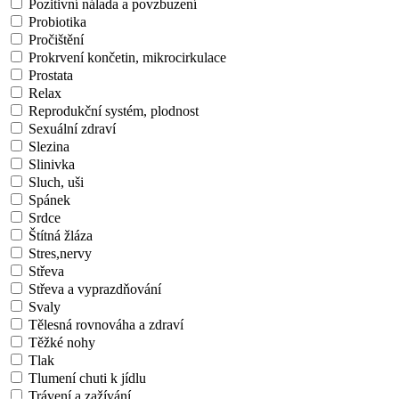
Pozitivní nálada a povzbuzení
Probiotika
Pročištění
Prokrvení končetin, mikrocirkulace
Prostata
Relax
Reprodukční systém, plodnost
Sexuální zdraví
Slezina
Slinivka
Sluch, uši
Spánek
Srdce
Štítná žláza
Stres,nervy
Střeva
Střeva a vyprazdňování
Svaly
Tělesná rovnováha a zdraví
Těžké nohy
Tlak
Tlumení chuti k jídlu
Trávení a zažívání