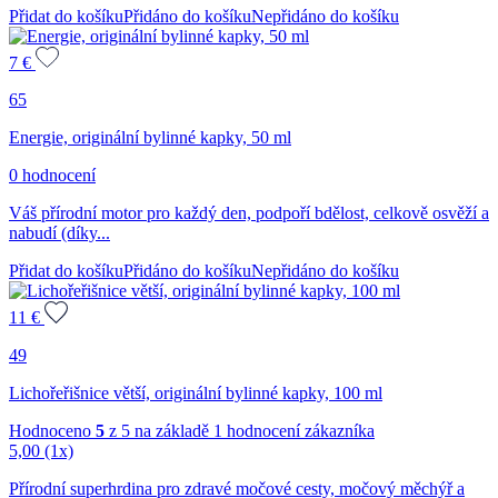
Přidat do košíku
Přidáno do košíku
Nepřidáno do košíku
7
€
65
Energie, originální bylinné kapky, 50 ml
0 hodnocení
Váš přírodní motor pro každý den, podpoří bdělost, celkově osvěží a
nabudí (díky...
Přidat do košíku
Přidáno do košíku
Nepřidáno do košíku
11
€
49
Lichořeřišnice větší, originální bylinné kapky, 100 ml
Hodnoceno
5
z 5 na základě
1
hodnocení zákazníka
5,00
(1x)
Přírodní superhrdina pro zdravé močové cesty, močový měchýř a