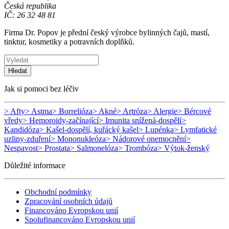
Česká republika
IČ: 26 32 48 81
Firma Dr. Popov je přední český výrobce bylinných čajů, mastí,
tinktur, kosmetiky a potravních doplňků.
Hledat
Jak si pomoci bez léčiv
> Afty
> Astma
> Borrelióza
> Akné
> Artróza
> Alergie
> Bércové
vředy
> Hemoroidy-začínající
> Imunita snížená-dospělí
>
Kandidóza
> Kašel-dospělí, kuřácký kašel
> Lupénka
> Lymfatické
uzliny-zduření
> Mononukleóza
> Nádorové onemocnění
>
Nespavost
> Prostata
> Salmonelóza
> Trombóza
> Výtok-ženský
Důležité informace
Obchodní podmínky
Zpracování osobních údajů
Financováno Evropskou unií
Spolufinancováno Evropskou unií