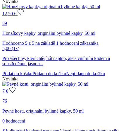
Novinka
12,50
€
89
Honzíkovy kapky, originální bylinné kapky, 50 ml
Hodnoceno
5
z 5 na základě
1
hodnocení zákazníka
5,00
(1x)
Pro všechny, kteří chtějí žít naplno, ale s vnitřním klidem a
soustředěnou jasnou...
Přidat do košíku
Přidáno do košíku
Nepřidáno do košíku
Novinka
7
€
76
Pevné kosti, originální bylinné kapky, 50 ml
0 hodnocení
S bylinnými kapkami pro pevné kosti získáte pocit jistoty a síly.