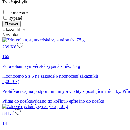
Typ čaje/bylin
porcované
sypané
Filtrovat
Ukázat filtry
Novinka
239
Kč
165
Zdravohan, ayurvédská sypaná směs, 75 g
Hodnoceno
5
z 5 na základě
6
hodnocení zákazníků
5,00
(6x)
Prohřívací čaj na podporu imunity a vitality s posilujícími účinky. Pří
Přidat do košíku
Přidáno do košíku
Nepřidáno do košíku
84
Kč
14