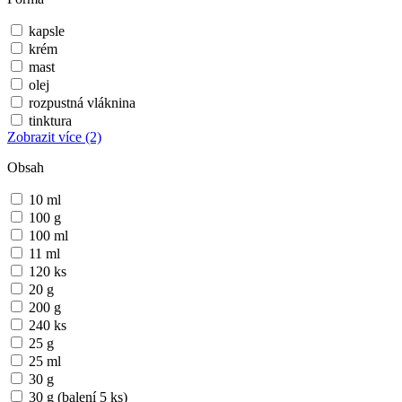
kapsle
krém
mast
olej
rozpustná vláknina
tinktura
Zobrazit více
(2)
Obsah
10 ml
100 g
100 ml
11 ml
120 ks
20 g
200 g
240 ks
25 g
25 ml
30 g
30 g (balení 5 ks)