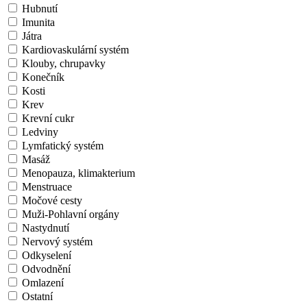
Hubnutí
Imunita
Játra
Kardiovaskulární systém
Klouby, chrupavky
Konečník
Kosti
Krev
Krevní cukr
Ledviny
Lymfatický systém
Masáž
Menopauza, klimakterium
Menstruace
Močové cesty
Muži-Pohlavní orgány
Nastydnutí
Nervový systém
Odkyselení
Odvodnění
Omlazení
Ostatní