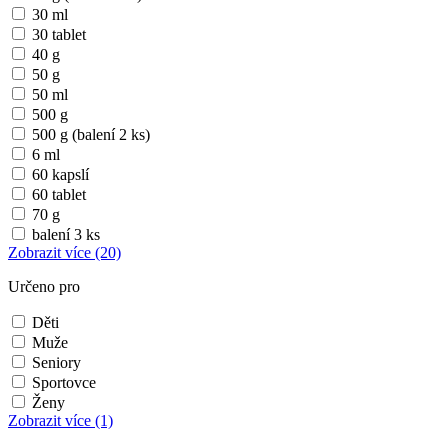
30 ml
30 tablet
40 g
50 g
50 ml
500 g
500 g (balení 2 ks)
6 ml
60 kapslí
60 tablet
70 g
balení 3 ks
Zobrazit více
(20)
Určeno pro
Děti
Muže
Seniory
Sportovce
Ženy
Zobrazit více
(1)