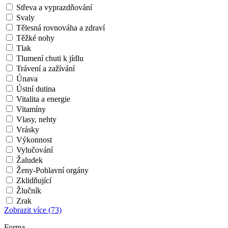
Střeva a vyprazdňování
Svaly
Tělesná rovnováha a zdraví
Těžké nohy
Tlak
Tlumení chuti k jídlu
Trávení a zažívání
Únava
Ústní dutina
Vitalita a energie
Vitamíny
Vlasy, nehty
Vrásky
Výkonnost
Vylučování
Žaludek
Ženy-Pohlavní orgány
Zklidňující
Žlučník
Zrak
Zobrazit více
(73)
Forma