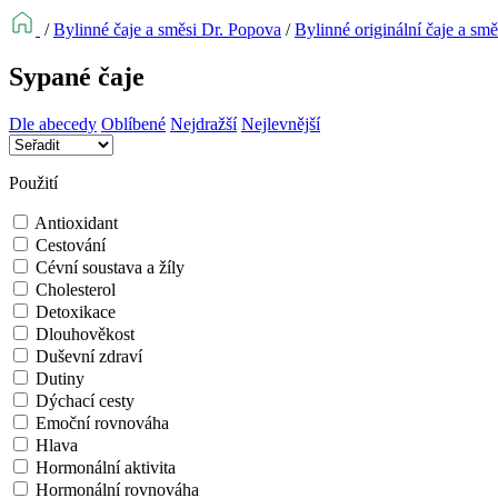
/
Bylinné čaje a směsi Dr. Popova
/
Bylinné originální čaje a smě
Sypané čaje
Dle abecedy
Oblíbené
Nejdražší
Nejlevnější
Použití
Antioxidant
Cestování
Cévní soustava a žíly
Cholesterol
Detoxikace
Dlouhověkost
Duševní zdraví
Dutiny
Dýchací cesty
Emoční rovnováha
Hlava
Hormonální aktivita
Hormonální rovnováha