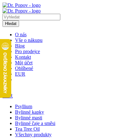
Hledat
O nás
Vše o nákupu
Blog
Pro prodejce
Kontakt
Můj účet
Oblíbené
EUR
1
EUR
Psyllium
Bylinné kapky
Bylinné masti
Bylinné čaje a směsi
Tea Tree Oil
Všechny produkty