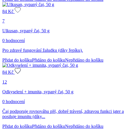
84
Kč
7
Ulkusan, sypaný čaj, 50 g
0 hodnocení
Pro zdravé fungování žaludku (díky řepíku).
Přidat do košíku
Přidáno do košíku
Nepřidáno do košíku
84
Kč
12
Odkyselení + imunita, sypaný čaj, 50 g
0 hodnocení
Čaj podporuje rovnováhu pH, dobré trávení, zdravou funkci jater a
posiluje imunitu (díky...
Přidat do košíku
Přidáno do košíku
Nepřidáno do košíku