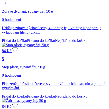
14
Zdravé dýchání, sypaný čaj, 50 g
0 hodnocení
Udržuje zdravé dýchací cesty, zklidňuje je, uvolňuje a podporuje
vylučování hlenu (díky...
Přidat do košíku
Přidáno do košíku
Nepřidáno do košíku
84
Kč
5
Stop písek, sypaný čaj, 50 g
0 hodnocení
Přirozeně pročistí močové cesty od nežádoucích usazenin a podpoří
vylučování.
Přidat do košíku
Přidáno do košíku
Nepřidáno do košíku
84
Kč