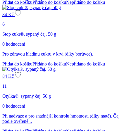
Přidat do košíku
Přidáno do košíku
Nepřidáno do košíku
84
Kč
6
Stop cukr®, sypaný čaj, 50 g
0 hodnocení
Pro zdravou hladinu cukru v krvi (díky borůvce).
Přidat do košíku
Přidáno do košíku
Nepřidáno do košíku
84
Kč
11
Otylka®, sypaný čaj, 50 g
0 hodnocení
Při nadváze a pro snadnější kontrolu hmotnosti (díky maté). Čaj
podle ověřené...