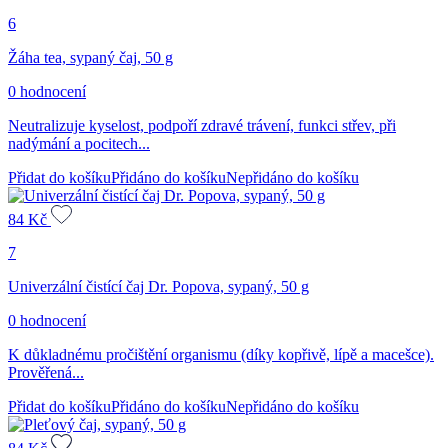
6
Žáha tea, sypaný čaj, 50 g
0 hodnocení
Neutralizuje kyselost, podpoří zdravé trávení, funkci střev, při
nadýmání a pocitech...
Přidat do košíku
Přidáno do košíku
Nepřidáno do košíku
84
Kč
7
Univerzální čistící čaj Dr. Popova, sypaný, 50 g
0 hodnocení
K důkladnému pročištění organismu (díky kopřivě, lípě a macešce).
Prověřená...
Přidat do košíku
Přidáno do košíku
Nepřidáno do košíku