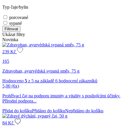
Typ čaje/bylin
porcované
sypané
Filtrovat
Ukázat filtry
Novinka
239
Kč
165
Zdravohan, ayurvédská sypaná směs, 75 g
Hodnoceno
5
z 5 na základě
6
hodnocení zákazníků
5,00
(6x)
Prohřívací čaj na podporu imunity a vitality s posilujícími účinky.
Přírodní podpora...
Přidat do košíku
Přidáno do košíku
Nepřidáno do košíku
84
Kč