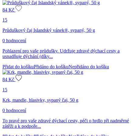
84
Kč
15
Průduškový čaj Islandský vánek®, sypaný, 50 g
0 hodnocení
Pohlazení pro vaše průdušky. Udržuje zdravé dýchací cesty a
usnadňuje dýchání (díky...
Přidat do košíku
Přidáno do košíku
Nepřidáno do košíku
84
Kč
15
Krk, mandle, hlasivky, sypaný čaj, 50 g
0 hodnocení
To pravé pro vaše zdravé dýchací cesty, péči o hrdlo při nadměrné
zátěži a k podpoře...