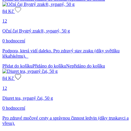
84
Kč
12
Oční čaj Bystrý zrak®, sypaný, 50 g
0 hodnocení
Podpora, která vidí daleko. Pro zdravý stav zraku (díky světlíku
lékařskému).
Přidat do košíku
Přidáno do košíku
Nepřidáno do košíku
84
Kč
12
Diuret tea, sypaný čaj, 50 g
0 hodnocení
Pro zdravé močové cesty a správnou činnost ledvin (díky truskavci a
vřesu).