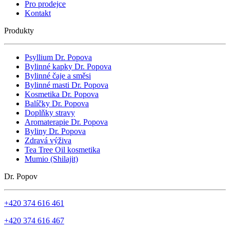
Pro prodejce
Kontakt
Produkty
Psyllium Dr. Popova
Bylinné kapky Dr. Popova
Bylinné čaje a směsi
Bylinné masti Dr. Popova
Kosmetika Dr. Popova
Balíčky Dr. Popova
Doplňky stravy
Aromaterapie Dr. Popova
Byliny Dr. Popova
Zdravá výživa
Tea Tree Oil kosmetika
Mumio (Shilajit)
Dr. Popov
+420 374 616 461
+420 374 616 467