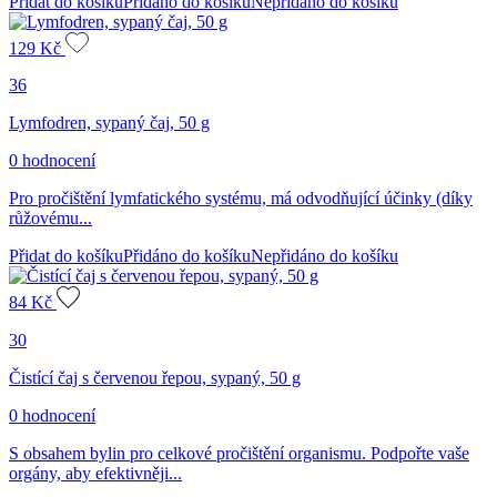
Přidat do košíku
Přidáno do košíku
Nepřidáno do košíku
129
Kč
36
Lymfodren, sypaný čaj, 50 g
0 hodnocení
Pro pročištění lymfatického systému, má odvodňující účinky (díky
růžovému...
Přidat do košíku
Přidáno do košíku
Nepřidáno do košíku
84
Kč
30
Čistící čaj s červenou řepou, sypaný, 50 g
0 hodnocení
S obsahem bylin pro celkové pročištění organismu. Podpořte vaše
orgány, aby efektivněji...