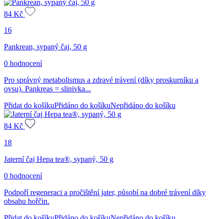
84
Kč
16
Pankrean, sypaný čaj, 50 g
0 hodnocení
Pro správný metabolismus a zdravé trávení (díky proskurníku a
ovsu). Pankreas = slinivka...
Přidat do košíku
Přidáno do košíku
Nepřidáno do košíku
84
Kč
18
Jaterní čaj Hepa tea®, sypaný, 50 g
0 hodnocení
Podpoří regeneraci a pročištění jater, působí na dobré trávení díky
obsahu hořčin.
Přidat do košíku
Přidáno do košíku
Nepřidáno do košíku