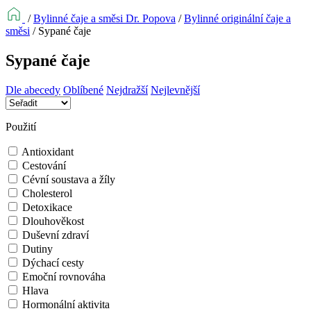
/
Bylinné čaje a směsi Dr. Popova
/
Bylinné originální čaje a
směsi
/
Sypané čaje
Sypané čaje
Dle abecedy
Oblíbené
Nejdražší
Nejlevnější
Použití
Antioxidant
Cestování
Cévní soustava a žíly
Cholesterol
Detoxikace
Dlouhověkost
Duševní zdraví
Dutiny
Dýchací cesty
Emoční rovnováha
Hlava
Hormonální aktivita