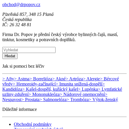
obchod@drpopov.cz
Plzeňská 857, 348 15 Planá
Česká republika
IČ: 26 32 48 81
Firma Dr. Popov je přední český výrobce bylinných čajů, mastí,
tinktur, kosmetiky a potravních doplňků.
Hledat
Jak si pomoci bez léčiv
> Afty
> Astma
> Borrelióza
> Akné
> Artróza
> Alergie
> Bércové
vředy
> Hemoroidy-začínající
> Imunita snížená-dospělí
>
Kandidóza
> Kašel-dospělí, kuřácký kašel
> Lupénka
> Lymfatické
uzliny-zduření
> Mononukleóza
> Nádorové onemocnění
>
Nespavost
> Prostata
> Salmonelóza
> Trombóza
> Výtok-ženský
Důležité informace
Obchodní podmínky