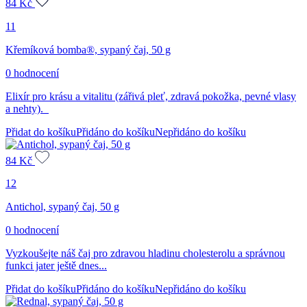
84
Kč
11
Křemíková bomba®, sypaný čaj, 50 g
0 hodnocení
Elixír pro krásu a vitalitu (zářivá pleť, zdravá pokožka, pevné vlasy
a nehty).
Přidat do košíku
Přidáno do košíku
Nepřidáno do košíku
84
Kč
12
Antichol, sypaný čaj, 50 g
0 hodnocení
Vyzkoušejte náš čaj pro zdravou hladinu cholesterolu a správnou
funkci jater ještě dnes...
Přidat do košíku
Přidáno do košíku
Nepřidáno do košíku