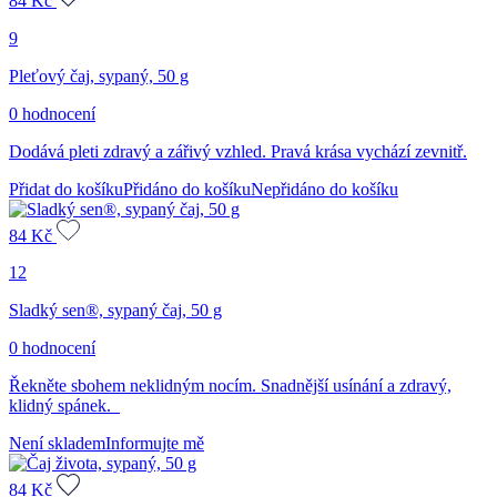
84
Kč
9
Pleťový čaj, sypaný, 50 g
0 hodnocení
Dodává pleti zdravý a zářivý vzhled. Pravá krása vychází zevnitř.
Přidat do košíku
Přidáno do košíku
Nepřidáno do košíku
84
Kč
12
Sladký sen®, sypaný čaj, 50 g
0 hodnocení
Řekněte sbohem neklidným nocím. Snadnější usínání a zdravý,
klidný spánek.
Není skladem
Informujte mě
84
Kč