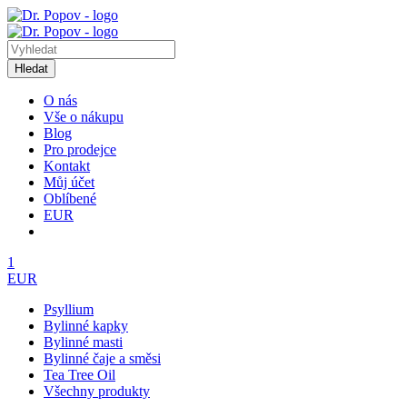
Hledat
O nás
Vše o nákupu
Blog
Pro prodejce
Kontakt
Můj účet
Oblíbené
EUR
1
EUR
Psyllium
Bylinné kapky
Bylinné masti
Bylinné čaje a směsi
Tea Tree Oil
Všechny produkty