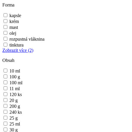
Forma
kapsle
krém
mast
olej
rozpustná vláknina
tinktura
Zobrazit více
(2)
Obsah
10 ml
100 g
100 ml
11 ml
120 ks
20 g
200 g
240 ks
25 g
25 ml
30 g