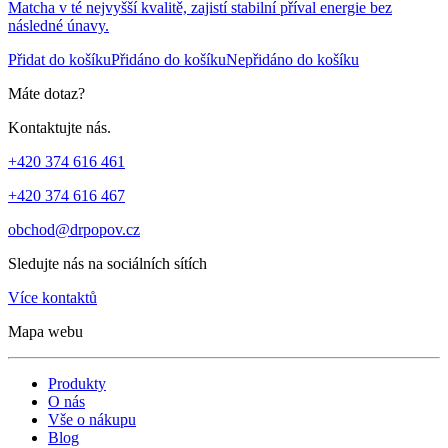
Matcha v té nejvyšší kvalitě, zajistí stabilní příval energie bez
následné únavy.
Přidat do košíku
Přidáno do košíku
Nepřidáno do košíku
Máte dotaz?
Kontaktujte nás.
+420 374 616 461
+420 374 616 467
obchod@drpopov.cz
Sledujte nás na sociálních sítích
Více kontaktů
Mapa webu
Produkty
O nás
Vše o nákupu
Blog