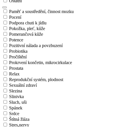
Ostatní
Paměť a soustředění, činnost mozku
Pocení
Podpora chuti k jídlu
Pokožka, pleť, kůže
Pomerančová kůže
Potence
Pozitivní nálada a povzbuzení
Probiotika
Pročištění
Prokrvení končetin, mikrocirkulace
Prostata
Relax
Reprodukční systém, plodnost
Sexuální zdraví
Slezina
Slinivka
Sluch, uši
Spánek
Srdce
Štítná žláza
Stres,nervy