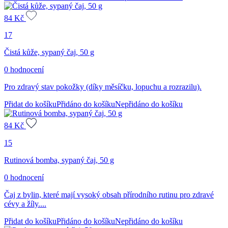
84
Kč
17
Čistá kůže, sypaný čaj, 50 g
0 hodnocení
Pro zdravý stav pokožky (díky měsíčku, lopuchu a rozrazilu).
Přidat do košíku
Přidáno do košíku
Nepřidáno do košíku
84
Kč
15
Rutinová bomba, sypaný čaj, 50 g
0 hodnocení
Čaj z bylin, které mají vysoký obsah přírodního rutinu pro zdravé
cévy a žíly....
Přidat do košíku
Přidáno do košíku
Nepřidáno do košíku