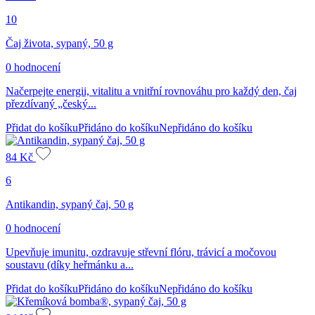
10
Čaj života, sypaný, 50 g
0 hodnocení
Načerpejte energii, vitalitu a vnitřní rovnováhu pro každý den, čaj
přezdívaný „český...
Přidat do košíku
Přidáno do košíku
Nepřidáno do košíku
84
Kč
6
Antikandin, sypaný čaj, 50 g
0 hodnocení
Upevňuje imunitu, ozdravuje střevní flóru, trávicí a močovou
soustavu (díky heřmánku a...
Přidat do košíku
Přidáno do košíku
Nepřidáno do košíku