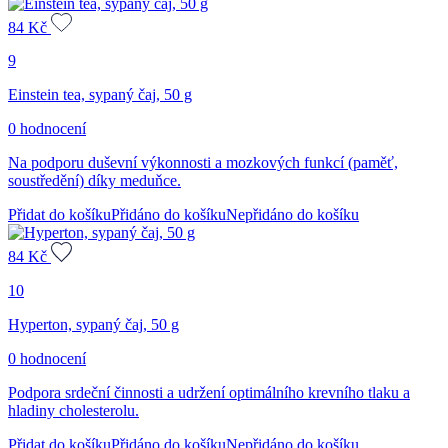
84
Kč
9
Einstein tea, sypaný čaj, 50 g
0 hodnocení
Na podporu duševní výkonnosti a mozkových funkcí (paměť,
soustředění) díky meduňce.
Přidat do košíku
Přidáno do košíku
Nepřidáno do košíku
84
Kč
10
Hyperton, sypaný čaj, 50 g
0 hodnocení
Podpora srdeční činnosti a udržení optimálního krevního tlaku a
hladiny cholesterolu.
Přidat do košíku
Přidáno do košíku
Nepřidáno do košíku