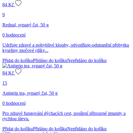
84
Kč
9
Rednal, sypaný čaj, 50 g
0 hodnocení
Udržuje zdravé a pohyblivé klouby, odvodňuje-odstranění přebytku
kyseliny močové (díky...
Přidat do košíku
Přidáno do košíku
Nepřidáno do košíku
84
Kč
15
Antigrip tea, sypaný čaj, 50 g
0 hodnocení
Pro zdravé fungování dýchacích cest, posílení přirozené imunity a
rychlou úlevu.
Přidat do košíku
Přidáno do košíku
Nepřidáno do košíku