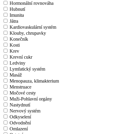
Hormonální rovnováha
Hubnutí
Imunita
Játra
Kardiovaskulární systém
Klouby, chrupavky
Konečník
Kosti
Krev
Krevní cukr
Ledviny
Lymfatický systém
Masáž
Menopauza, klimakterium
Menstruace
Močové cesty
Muži-Pohlavní orgány
Nastydnutí
Nervový systém
Odkyselení
Odvodnění
Omlazení