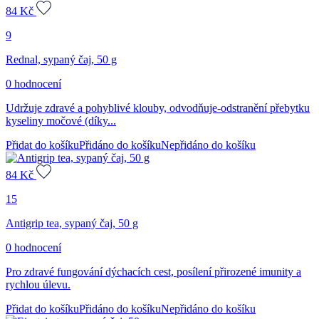
84
Kč
9
Rednal, sypaný čaj, 50 g
0 hodnocení
Udržuje zdravé a pohyblivé klouby, odvodňuje-odstranění přebytku
kyseliny močové (díky...
Přidat do košíku
Přidáno do košíku
Nepřidáno do košíku
84
Kč
15
Antigrip tea, sypaný čaj, 50 g
0 hodnocení
Pro zdravé fungování dýchacích cest, posílení přirozené imunity a
rychlou úlevu.
Přidat do košíku
Přidáno do košíku
Nepřidáno do košíku