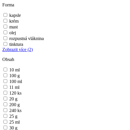
Forma
kapsle
krém
mast
olej
rozpustná vláknina
tinktura
Zobrazit více
(2)
Obsah
10 ml
100 g
100 ml
11 ml
120 ks
20 g
200 g
240 ks
25 g
25 ml
30 g