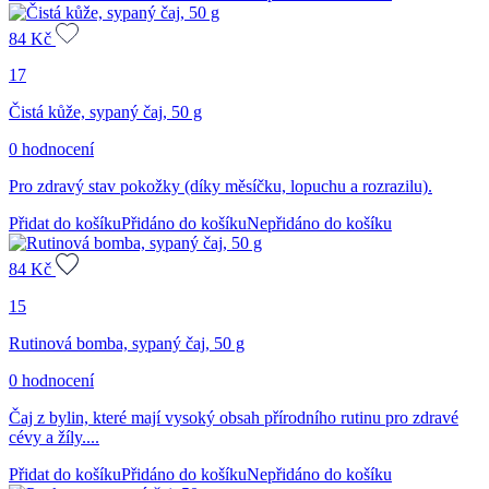
84
Kč
17
Čistá kůže, sypaný čaj, 50 g
0 hodnocení
Pro zdravý stav pokožky (díky měsíčku, lopuchu a rozrazilu).
Přidat do košíku
Přidáno do košíku
Nepřidáno do košíku
84
Kč
15
Rutinová bomba, sypaný čaj, 50 g
0 hodnocení
Čaj z bylin, které mají vysoký obsah přírodního rutinu pro zdravé
cévy a žíly....
Přidat do košíku
Přidáno do košíku
Nepřidáno do košíku