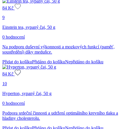
84
Kč
9
Einstein tea, sypaný čaj, 50 g
0 hodnocení
Na podporu duševní výkonnosti a mozkových funkcí (paměť,
soustředění) díky meduňce.
Přidat do košíku
Přidáno do košíku
Nepřidáno do košíku
84
Kč
10
Hyperton, sypaný čaj, 50 g
0 hodnocení
Podpora srdeční činnosti a udržení optimálního krevního tlaku a
hladiny cholesterolu.
Přidat do košíku
Přidáno do košíku
Nepřidáno do košíku