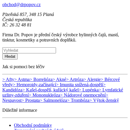
obchod@drpopov.cz
Plzeňská 857, 348 15 Planá
Česká republika
IČ: 26 32 48 81
Firma Dr. Popov je přední český výrobce bylinných čajů, mastí,
tinktur, kosmetiky a potravních doplňků.
Hledat
Jak si pomoci bez léčiv
> Afty
> Astma
> Borrelióza
> Akné
> Artróza
> Alergie
> Bércové
vředy
> Hemoroidy-začínající
> Imunita snížená-dospělí
>
Kandidóza
> Kašel-dospělí, kuřácký kašel
> Lupénka
> Lymfatické
uzliny-zduření
> Mononukleóza
> Nádorové onemocnění
>
Nespavost
> Prostata
> Salmonelóza
> Trombóza
> Výtok-ženský
Důležité informace
Obchodní podmínky