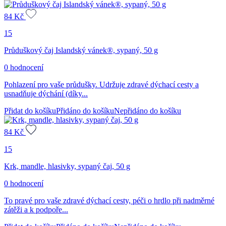
84
Kč
15
Průduškový čaj Islandský vánek®, sypaný, 50 g
0 hodnocení
Pohlazení pro vaše průdušky. Udržuje zdravé dýchací cesty a
usnadňuje dýchání (díky...
Přidat do košíku
Přidáno do košíku
Nepřidáno do košíku
84
Kč
15
Krk, mandle, hlasivky, sypaný čaj, 50 g
0 hodnocení
To pravé pro vaše zdravé dýchací cesty, péči o hrdlo při nadměrné
zátěži a k podpoře...