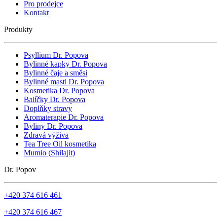
Pro prodejce
Kontakt
Produkty
Psyllium Dr. Popova
Bylinné kapky Dr. Popova
Bylinné čaje a směsi
Bylinné masti Dr. Popova
Kosmetika Dr. Popova
Balíčky Dr. Popova
Doplňky stravy
Aromaterapie Dr. Popova
Byliny Dr. Popova
Zdravá výživa
Tea Tree Oil kosmetika
Mumio (Shilajit)
Dr. Popov
+420 374 616 461
+420 374 616 467