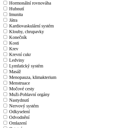
Hormonální rovnováha
Hubnutí
Imunita
Játra
Kardiovaskulární systém
Klouby, chrupavky
Konečník
Kosti
Krev
Krevní cukr
Ledviny
Lymfatický systém
Masáž
Menopauza, klimakterium
Menstruace
Močové cesty
Muži-Pohlavní orgány
Nastydnutí
Nervový systém
Odkyselení
Odvodnění
Omlazení