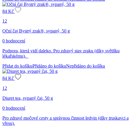
84
Kč
12
Oční čaj Bystrý zrak®, sypaný, 50 g
0 hodnocení
Podpora, která vidí daleko. Pro zdravý stav zraku (díky světlíku
lékařskému).
Přidat do košíku
Přidáno do košíku
Nepřidáno do košíku
84
Kč
12
Diuret tea, sypaný čaj, 50 g
0 hodnocení
Pro zdravé močové cesty a správnou činnost ledvin (díky truskavci a
vřesu).