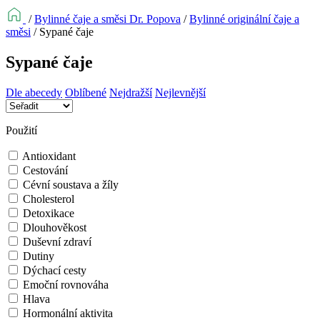
/
Bylinné čaje a směsi Dr. Popova
/
Bylinné originální čaje a
směsi
/
Sypané čaje
Sypané čaje
Dle abecedy
Oblíbené
Nejdražší
Nejlevnější
Použití
Antioxidant
Cestování
Cévní soustava a žíly
Cholesterol
Detoxikace
Dlouhověkost
Duševní zdraví
Dutiny
Dýchací cesty
Emoční rovnováha
Hlava
Hormonální aktivita