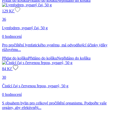
Přidat do košíku
Přidáno do košíku
Nepřidáno do košíku
129
Kč
36
Lymfodren, sypaný čaj, 50 g
0 hodnocení
Pro pročištění lymfatického systému, má odvodňující účinky (díky
růžovému...
Přidat do košíku
Přidáno do košíku
Nepřidáno do košíku
84
Kč
30
Čistící čaj s červenou řepou, sypaný, 50 g
0 hodnocení
S obsahem bylin pro celkové pročištění organismu. Podpořte vaše
orgány, aby efektivněji...