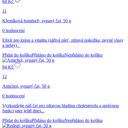
84
Kč
11
Křemíková bomba®, sypaný čaj, 50 g
0 hodnocení
Elixír pro krásu a vitalitu (zářivá pleť, zdravá pokožka, pevné vlasy
a nehty).
Přidat do košíku
Přidáno do košíku
Nepřidáno do košíku
84
Kč
12
Antichol, sypaný čaj, 50 g
0 hodnocení
Vyzkoušejte náš čaj pro zdravou hladinu cholesterolu a správnou
funkci jater ještě dnes...
Přidat do košíku
Přidáno do košíku
Nepřidáno do košíku