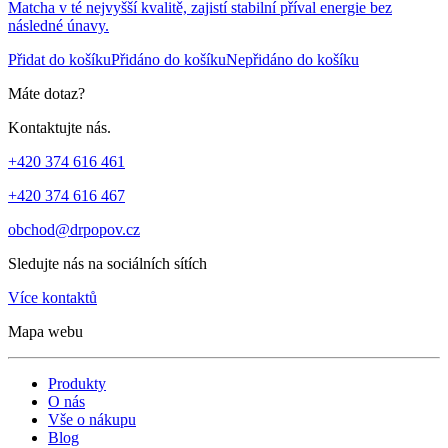
Matcha v té nejvyšší kvalitě, zajistí stabilní příval energie bez
následné únavy.
Přidat do košíku
Přidáno do košíku
Nepřidáno do košíku
Máte dotaz?
Kontaktujte nás.
+420 374 616 461
+420 374 616 467
obchod@drpopov.cz
Sledujte nás na sociálních sítích
Více kontaktů
Mapa webu
Produkty
O nás
Vše o nákupu
Blog