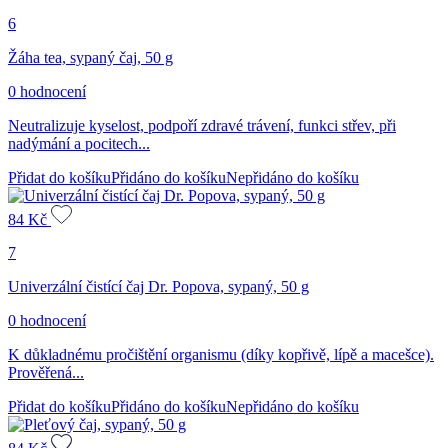
6
Žáha tea, sypaný čaj, 50 g
0 hodnocení
Neutralizuje kyselost, podpoří zdravé trávení, funkci střev, při
nadýmání a pocitech...
Přidat do košíku
Přidáno do košíku
Nepřidáno do košíku
84
Kč
7
Univerzální čistící čaj Dr. Popova, sypaný, 50 g
0 hodnocení
K důkladnému pročištění organismu (díky kopřivě, lípě a macešce).
Prověřená...
Přidat do košíku
Přidáno do košíku
Nepřidáno do košíku