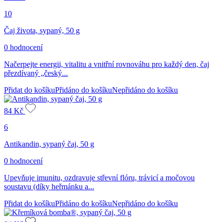
10
Čaj života, sypaný, 50 g
0 hodnocení
Načerpejte energii, vitalitu a vnitřní rovnováhu pro každý den, čaj
přezdívaný „český...
Přidat do košíku
Přidáno do košíku
Nepřidáno do košíku
84
Kč
6
Antikandin, sypaný čaj, 50 g
0 hodnocení
Upevňuje imunitu, ozdravuje střevní flóru, trávicí a močovou
soustavu (díky heřmánku a...
Přidat do košíku
Přidáno do košíku
Nepřidáno do košíku