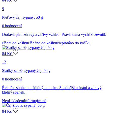
84
Kč
9
Pleťový čaj, sypaný, 50 g
0 hodnocení
Dodává pleti zdravý a zářivý vzhled. Pravá krása vychází zevnitř.
Přidat do košíku
Přidáno do košíku
Nepřidáno do košíku
84
Kč
12
Sladký sen®, sypaný čaj, 50 g
0 hodnocení
Řekněte sbohem neklidným nocím. Snadnější usínání a zdravý,
klidný spánek.
Není skladem
Informujte mě
84
Kč