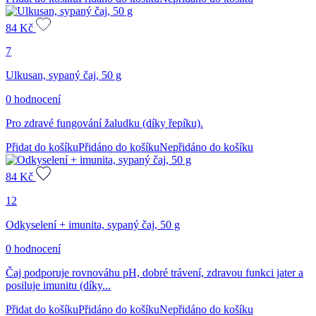
84
Kč
7
Ulkusan, sypaný čaj, 50 g
0 hodnocení
Pro zdravé fungování žaludku (díky řepíku).
Přidat do košíku
Přidáno do košíku
Nepřidáno do košíku
84
Kč
12
Odkyselení + imunita, sypaný čaj, 50 g
0 hodnocení
Čaj podporuje rovnováhu pH, dobré trávení, zdravou funkci jater a
posiluje imunitu (díky...
Přidat do košíku
Přidáno do košíku
Nepřidáno do košíku