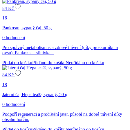
84
Kč
16
Pankrean, sypaný čaj, 50 g
0 hodnocení
Pro správný metabolismus a zdravé trávení (díky proskurníku a
ovsu). Pankreas = slinivka...
Přidat do košíku
Přidáno do košíku
Nepřidáno do košíku
84
Kč
18
Jaterní čaj Hepa tea®, sypaný, 50 g
0 hodnocení
Podpoří regeneraci a pročištění jater, působí na dobré trávení díky
obsahu hořčin.
Přidat do košíku
Přidáno do košíku
Nepřidáno do košíku