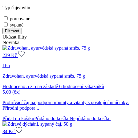
Typ čaje/bylin
porcované
sypané
Filtrovat
Ukázat filtry
Novinka
239
Kč
165
Zdravohan, ayurvédská sypaná směs, 75 g
Hodnoceno
5
z 5 na základě
6
hodnocení zákazníků
5,00
(6x)
Prohřívací čaj na podporu imunity a vitality s posilujícími účinky.
Přírodní podpora...
Přidat do košíku
Přidáno do košíku
Nepřidáno do košíku
84
Kč