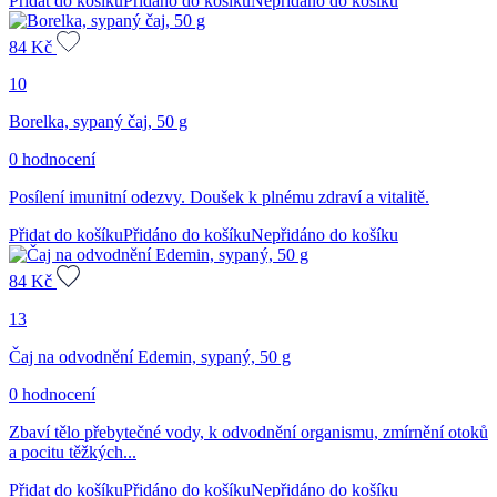
Přidat do košíku
Přidáno do košíku
Nepřidáno do košíku
84
Kč
10
Borelka, sypaný čaj, 50 g
0 hodnocení
Posílení imunitní odezvy. Doušek k plnému zdraví a vitalitě.
Přidat do košíku
Přidáno do košíku
Nepřidáno do košíku
84
Kč
13
Čaj na odvodnění Edemin, sypaný, 50 g
0 hodnocení
Zbaví tělo přebytečné vody, k odvodnění organismu, zmírnění otoků
a pocitu těžkých...
Přidat do košíku
Přidáno do košíku
Nepřidáno do košíku