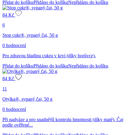
Přidat do košíku
Přidáno do košíku
Nepřidáno do košíku
84
Kč
6
Stop cukr®, sypaný čaj, 50 g
0 hodnocení
Pro zdravou hladinu cukru v krvi (díky borůvce).
Přidat do košíku
Přidáno do košíku
Nepřidáno do košíku
84
Kč
11
Otylka®, sypaný čaj, 50 g
0 hodnocení
Při nadváze a pro snadnější kontrolu hmotnosti (díky maté). Čaj
podle ověřené...