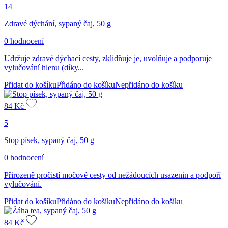
14
Zdravé dýchání, sypaný čaj, 50 g
0 hodnocení
Udržuje zdravé dýchací cesty, zklidňuje je, uvolňuje a podporuje
vylučování hlenu (díky...
Přidat do košíku
Přidáno do košíku
Nepřidáno do košíku
84
Kč
5
Stop písek, sypaný čaj, 50 g
0 hodnocení
Přirozeně pročistí močové cesty od nežádoucích usazenin a podpoří
vylučování.
Přidat do košíku
Přidáno do košíku
Nepřidáno do košíku
84
Kč