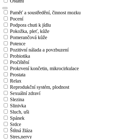
Ostatní
Paměť a soustředění, činnost mozku
Pocení
Podpora chuti k jídlu
Pokožka, pleť, kůže
Pomerančová kůže
Potence
Pozitivní nálada a povzbuzení
Probiotika
Pročištění
Prokrvení končetin, mikrocirkulace
Prostata
Relax
Reprodukční systém, plodnost
Sexuální zdraví
Slezina
Slinivka
Sluch, uši
Spánek
Srdce
Štítná žláza
Stres,nervy