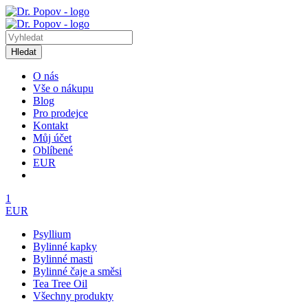
Hledat
O nás
Vše o nákupu
Blog
Pro prodejce
Kontakt
Můj účet
Oblíbené
EUR
1
EUR
Psyllium
Bylinné kapky
Bylinné masti
Bylinné čaje a směsi
Tea Tree Oil
Všechny produkty