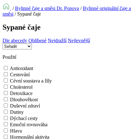
/
Bylinné čaje a směsi Dr. Popova
/
Bylinné originální čaje a
směsi
/
Sypané čaje
Sypané čaje
Dle abecedy
Oblíbené
Nejdražší
Nejlevnější
Použití
Antioxidant
Cestování
Cévní soustava a žíly
Cholesterol
Detoxikace
Dlouhověkost
Duševní zdraví
Dutiny
Dýchací cesty
Emoční rovnováha
Hlava
Hormonální aktivita