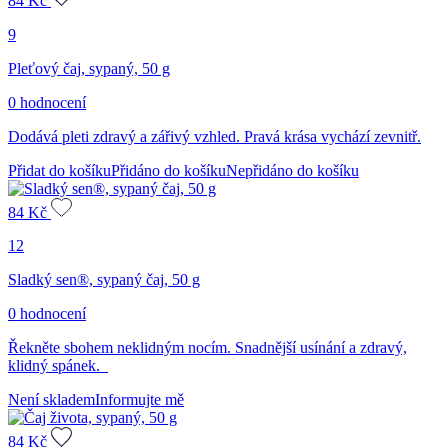
84
Kč
9
Pleťový čaj, sypaný, 50 g
0 hodnocení
Dodává pleti zdravý a zářivý vzhled. Pravá krása vychází zevnitř.
Přidat do košíku
Přidáno do košíku
Nepřidáno do košíku
84
Kč
12
Sladký sen®, sypaný čaj, 50 g
0 hodnocení
Řekněte sbohem neklidným nocím. Snadnější usínání a zdravý,
klidný spánek.
Není skladem
Informujte mě
84
Kč