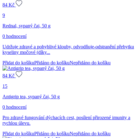
84
Kč
9
Rednal, sypaný čaj, 50 g
0 hodnocení
Udržuje zdravé a pohyblivé klouby, odvodňuje-odstranění přebytku
kyseliny močové (díky...
Přidat do košíku
Přidáno do košíku
Nepřidáno do košíku
84
Kč
15
Antigrip tea, sypaný čaj, 50 g
0 hodnocení
Pro zdravé fungování dýchacích cest, posílení přirozené imunity a
rychlou úlevu.
Přidat do košíku
Přidáno do košíku
Nepřidáno do košíku