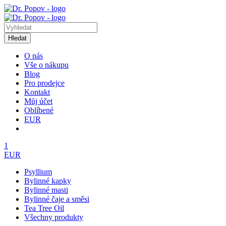
Hledat
O nás
Vše o nákupu
Blog
Pro prodejce
Kontakt
Můj účet
Oblíbené
EUR
1
EUR
Psyllium
Bylinné kapky
Bylinné masti
Bylinné čaje a směsi
Tea Tree Oil
Všechny produkty