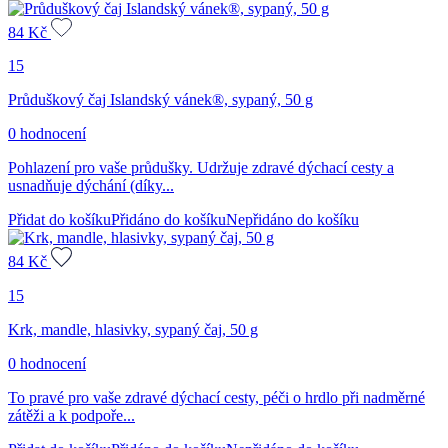
84
Kč
15
Průduškový čaj Islandský vánek®, sypaný, 50 g
0 hodnocení
Pohlazení pro vaše průdušky. Udržuje zdravé dýchací cesty a
usnadňuje dýchání (díky...
Přidat do košíku
Přidáno do košíku
Nepřidáno do košíku
84
Kč
15
Krk, mandle, hlasivky, sypaný čaj, 50 g
0 hodnocení
To pravé pro vaše zdravé dýchací cesty, péči o hrdlo při nadměrné
zátěži a k podpoře...