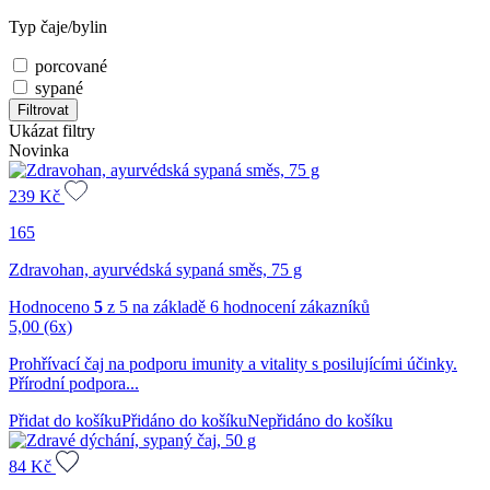
Typ čaje/bylin
porcované
sypané
Filtrovat
Ukázat filtry
Novinka
239
Kč
165
Zdravohan, ayurvédská sypaná směs, 75 g
Hodnoceno
5
z 5 na základě
6
hodnocení zákazníků
5,00
(6x)
Prohřívací čaj na podporu imunity a vitality s posilujícími účinky.
Přírodní podpora...
Přidat do košíku
Přidáno do košíku
Nepřidáno do košíku
84
Kč