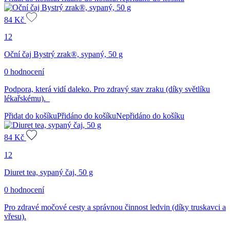
84
Kč
12
Oční čaj Bystrý zrak®, sypaný, 50 g
0 hodnocení
Podpora, která vidí daleko. Pro zdravý stav zraku (díky světlíku
lékařskému).
Přidat do košíku
Přidáno do košíku
Nepřidáno do košíku
84
Kč
12
Diuret tea, sypaný čaj, 50 g
0 hodnocení
Pro zdravé močové cesty a správnou činnost ledvin (díky truskavci a
vřesu).