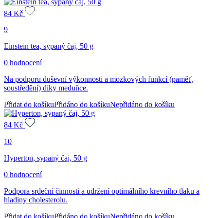
84
Kč
9
Einstein tea, sypaný čaj, 50 g
0 hodnocení
Na podporu duševní výkonnosti a mozkových funkcí (paměť,
soustředění) díky meduňce.
Přidat do košíku
Přidáno do košíku
Nepřidáno do košíku
84
Kč
10
Hyperton, sypaný čaj, 50 g
0 hodnocení
Podpora srdeční činnosti a udržení optimálního krevního tlaku a
hladiny cholesterolu.
Přidat do košíku
Přidáno do košíku
Nepřidáno do košíku