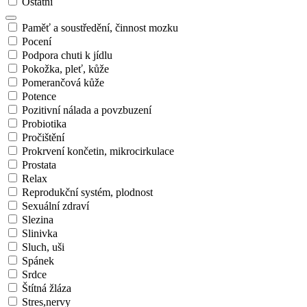
Ostatní
Paměť a soustředění, činnost mozku
Pocení
Podpora chuti k jídlu
Pokožka, pleť, kůže
Pomerančová kůže
Potence
Pozitivní nálada a povzbuzení
Probiotika
Pročištění
Prokrvení končetin, mikrocirkulace
Prostata
Relax
Reprodukční systém, plodnost
Sexuální zdraví
Slezina
Slinivka
Sluch, uši
Spánek
Srdce
Štítná žláza
Stres,nervy