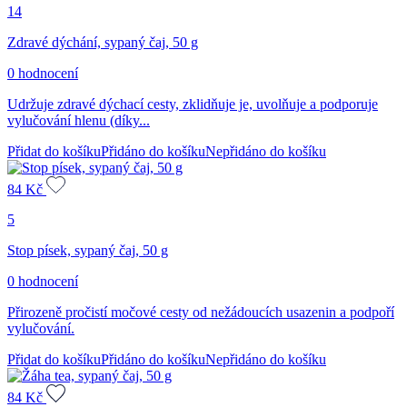
14
Zdravé dýchání, sypaný čaj, 50 g
0 hodnocení
Udržuje zdravé dýchací cesty, zklidňuje je, uvolňuje a podporuje
vylučování hlenu (díky...
Přidat do košíku
Přidáno do košíku
Nepřidáno do košíku
84
Kč
5
Stop písek, sypaný čaj, 50 g
0 hodnocení
Přirozeně pročistí močové cesty od nežádoucích usazenin a podpoří
vylučování.
Přidat do košíku
Přidáno do košíku
Nepřidáno do košíku
84
Kč