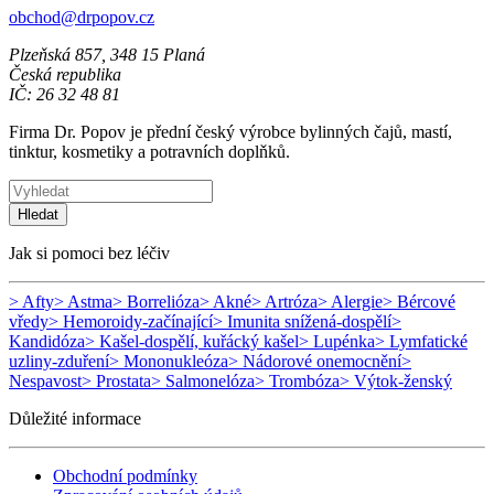
obchod@drpopov.cz
Plzeňská 857, 348 15 Planá
Česká republika
IČ: 26 32 48 81
Firma Dr. Popov je přední český výrobce bylinných čajů, mastí,
tinktur, kosmetiky a potravních doplňků.
Hledat
Jak si pomoci bez léčiv
> Afty
> Astma
> Borrelióza
> Akné
> Artróza
> Alergie
> Bércové
vředy
> Hemoroidy-začínající
> Imunita snížená-dospělí
>
Kandidóza
> Kašel-dospělí, kuřácký kašel
> Lupénka
> Lymfatické
uzliny-zduření
> Mononukleóza
> Nádorové onemocnění
>
Nespavost
> Prostata
> Salmonelóza
> Trombóza
> Výtok-ženský
Důležité informace
Obchodní podmínky