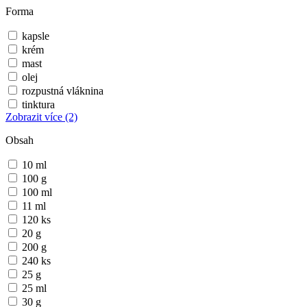
Forma
kapsle
krém
mast
olej
rozpustná vláknina
tinktura
Zobrazit více
(2)
Obsah
10 ml
100 g
100 ml
11 ml
120 ks
20 g
200 g
240 ks
25 g
25 ml
30 g