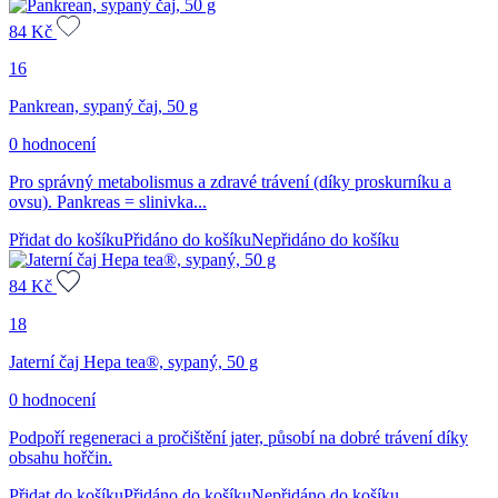
84
Kč
16
Pankrean, sypaný čaj, 50 g
0 hodnocení
Pro správný metabolismus a zdravé trávení (díky proskurníku a
ovsu). Pankreas = slinivka...
Přidat do košíku
Přidáno do košíku
Nepřidáno do košíku
84
Kč
18
Jaterní čaj Hepa tea®, sypaný, 50 g
0 hodnocení
Podpoří regeneraci a pročištění jater, působí na dobré trávení díky
obsahu hořčin.
Přidat do košíku
Přidáno do košíku
Nepřidáno do košíku