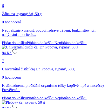
6
Žáha tea, sypaný čaj, 50 g
0 hodnocení
Neutralizuje kyselost, podpoří zdravé trávení, funkci střev, při
nadýmání a pocitech...
Přidat do košíku
Přidáno do košíku
Nepřidáno do košíku
84
Kč
7
Univerzální čistící čaj Dr. Popova, sypaný, 50 g
0 hodnocení
K důkladnému pročištění organismu (díky kopřivě, lípě a macešce).
Prověřená...
Přidat do košíku
Přidáno do košíku
Nepřidáno do košíku