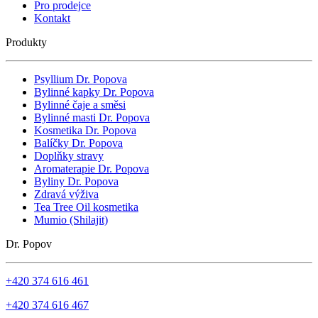
Pro prodejce
Kontakt
Produkty
Psyllium Dr. Popova
Bylinné kapky Dr. Popova
Bylinné čaje a směsi
Bylinné masti Dr. Popova
Kosmetika Dr. Popova
Balíčky Dr. Popova
Doplňky stravy
Aromaterapie Dr. Popova
Byliny Dr. Popova
Zdravá výživa
Tea Tree Oil kosmetika
Mumio (Shilajit)
Dr. Popov
+420 374 616 461
+420 374 616 467