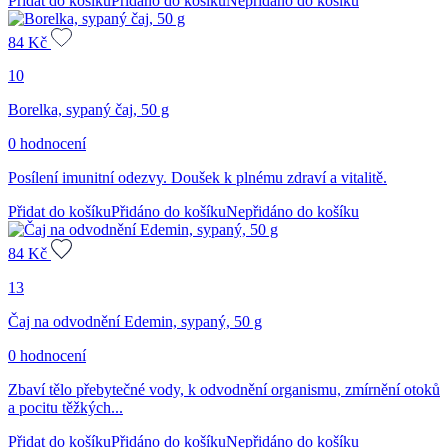
Přidat do košíku
Přidáno do košíku
Nepřidáno do košíku
84
Kč
10
Borelka, sypaný čaj, 50 g
0 hodnocení
Posílení imunitní odezvy. Doušek k plnému zdraví a vitalitě.
Přidat do košíku
Přidáno do košíku
Nepřidáno do košíku
84
Kč
13
Čaj na odvodnění Edemin, sypaný, 50 g
0 hodnocení
Zbaví tělo přebytečné vody, k odvodnění organismu, zmírnění otoků
a pocitu těžkých...
Přidat do košíku
Přidáno do košíku
Nepřidáno do košíku