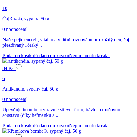
10
Čaj života, sypaný, 50 g
0 hodnocení
Načerpejte energii, vitalitu a vnitřní rovnováhu pro každý den, čaj
přezdívaný „český...
Přidat do košíku
Přidáno do košíku
Nepřidáno do košíku
84
Kč
6
Antikandin, sypaný čaj, 50 g
0 hodnocení
Upevňuje imunitu, ozdravuje střevní flóru, trávicí a močovou
soustavu (díky heřmánku a...
Přidat do košíku
Přidáno do košíku
Nepřidáno do košíku