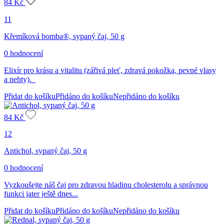
84
Kč
11
Křemíková bomba®, sypaný čaj, 50 g
0 hodnocení
Elixír pro krásu a vitalitu (zářivá pleť, zdravá pokožka, pevné vlasy
a nehty).
Přidat do košíku
Přidáno do košíku
Nepřidáno do košíku
84
Kč
12
Antichol, sypaný čaj, 50 g
0 hodnocení
Vyzkoušejte náš čaj pro zdravou hladinu cholesterolu a správnou
funkci jater ještě dnes...
Přidat do košíku
Přidáno do košíku
Nepřidáno do košíku