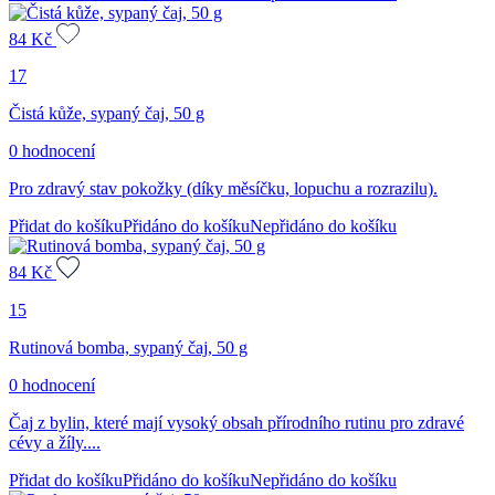
84
Kč
17
Čistá kůže, sypaný čaj, 50 g
0 hodnocení
Pro zdravý stav pokožky (díky měsíčku, lopuchu a rozrazilu).
Přidat do košíku
Přidáno do košíku
Nepřidáno do košíku
84
Kč
15
Rutinová bomba, sypaný čaj, 50 g
0 hodnocení
Čaj z bylin, které mají vysoký obsah přírodního rutinu pro zdravé
cévy a žíly....
Přidat do košíku
Přidáno do košíku
Nepřidáno do košíku