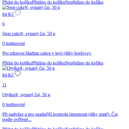
Přidat do košíku
Přidáno do košíku
Nepřidáno do košíku
84
Kč
6
Stop cukr®, sypaný čaj, 50 g
0 hodnocení
Pro zdravou hladinu cukru v krvi (díky borůvce).
Přidat do košíku
Přidáno do košíku
Nepřidáno do košíku
84
Kč
11
Otylka®, sypaný čaj, 50 g
0 hodnocení
Při nadváze a pro snadnější kontrolu hmotnosti (díky maté). Čaj
podle ověřené...