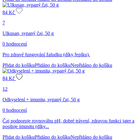
84
Kč
7
Ulkusan, sypaný čaj, 50 g
0 hodnocení
Pro zdravé fungování žaludku (díky řepíku).
Přidat do košíku
Přidáno do košíku
Nepřidáno do košíku
84
Kč
12
Odkyselení + imunita, sypaný čaj, 50 g
0 hodnocení
Čaj podporuje rovnováhu pH, dobré trávení, zdravou funkci jater a
posiluje imunitu (díky...
Přidat do košíku
Přidáno do košíku
Nepřidáno do košíku