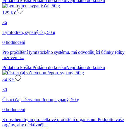
Přidat do košíku
Přidáno do košíku
Nepřidáno do košíku
129
Kč
36
Lymfodren, sypaný čaj, 50 g
0 hodnocení
Pro pročištění lymfatického systému, má odvodňující účinky (díky
růžovému...
Přidat do košíku
Přidáno do košíku
Nepřidáno do košíku
84
Kč
30
Čistící čaj s červenou řepou, sypaný, 50 g
0 hodnocení
S obsahem bylin pro celkové pročištění organismu. Podpořte vaše
orgány, aby efektivněji...