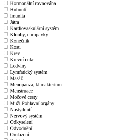
Hormonální rovnováha
Hubnutí
Imunita
Játra
Kardiovaskulární systém
Klouby, chrupavky
Konečník
Kosti
Krev
Krevní cukr
Ledviny
Lymfatický systém
Masáž
Menopauza, klimakterium
Menstruace
Močové cesty
Muži-Pohlavní orgány
Nastydnutí
Nervový systém
Odkyselení
Odvodnění
Omlazení