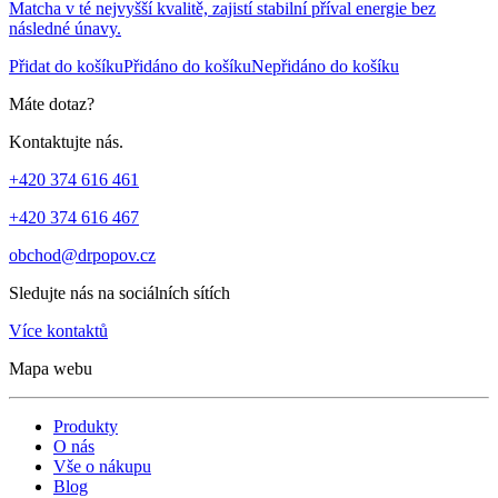
Matcha v té nejvyšší kvalitě, zajistí stabilní příval energie bez
následné únavy.
Přidat do košíku
Přidáno do košíku
Nepřidáno do košíku
Máte dotaz?
Kontaktujte nás.
+420 374 616 461
+420 374 616 467
obchod@drpopov.cz
Sledujte nás na sociálních sítích
Více kontaktů
Mapa webu
Produkty
O nás
Vše o nákupu
Blog