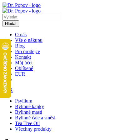
Hledat
O nás
Vše o nákupu
Blog
Pro prodejce
Kontakt
Můj účet
Oblíbené
EUR
EUR
Psyllium
Bylinné kapky
Bylinné masti
Bylinné čaje a směsi
Tea Tree Oil
Všechny produkty