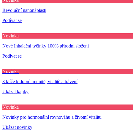
Novinka
Revoluční nanonáplasti
Podívat se
Novinka
Nové Inhalační tyčinky 100% přírodní složení
Podívat se
Novinka
3 klíče k dobré imunitě, vitalitě a trávení
Ukázat kapky
Novinka
Novinky pro hormonální rovnováhu a životní vitalitu
Ukázat novinky