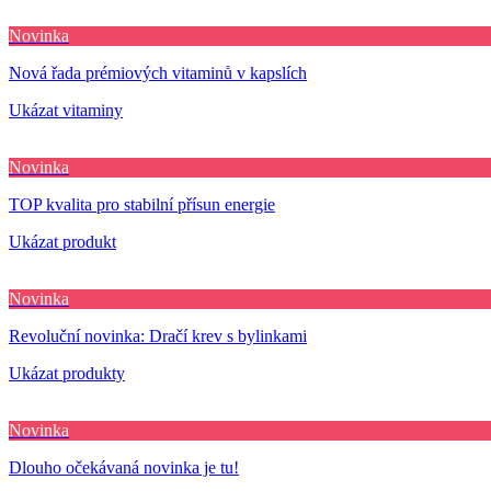
Novinka
Nová řada prémiových vitaminů v kapslích
Ukázat vitaminy
Novinka
TOP kvalita pro stabilní přísun energie
Ukázat produkt
Novinka
Revoluční novinka: Dračí krev s bylinkami
Ukázat produkty
Novinka
Dlouho očekávaná novinka je tu!