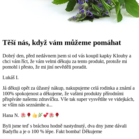
Těší nás, když vám můžeme pomáhat
Dobrý den, před nedávnem jsem si od vás koupil kapky Klouby a
chci vám říct, že vám velmi děkuju za tento produkt, protože mi
pomohl i přesto, že mi jiní nevěděli poradit.
Lukáš I.
Já děkuji opět za úžasný nákup, nakupujeme celá rodinka a známí a
100% spokojenost a děkujeme, že vašimi produkty přírodními
přispíváte našemu zdravíčku. Vše tak super vysvětlíte ve videjkách,
se vším nás seznámíte a
...
Hana N.
Byli jsme teď s bráchou hodně nastydnutý, dva dny jsme dávali
Badyflu a je o 100 % lépe. Fakt bomba! Děkujeme