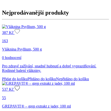
Nejprodávanější produkty
387
Kč
163
Vláknina Psyllium, 500 g
0 hodnocení
Pro zdravé zažívání, snadné hubnutí a dobré vyprazdňování.
Rodinné balení vlákniny.
Přidat do košíku
Přidáno do košíku
Nepřidáno do košíku
537
Kč
55
GREPAVIT® – grep extrakt z jader, 100 ml