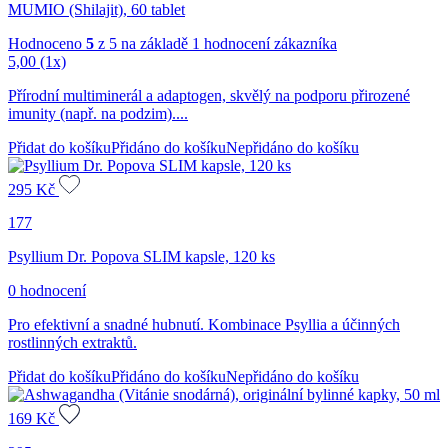
MUMIO (Shilajit), 60 tablet
Hodnoceno
5
z 5 na základě
1
hodnocení zákazníka
5,00
(1x)
Přírodní multiminerál a adaptogen, skvělý na podporu přirozené
imunity (např. na podzim)....
Přidat do košíku
Přidáno do košíku
Nepřidáno do košíku
295
Kč
177
Psyllium Dr. Popova SLIM kapsle, 120 ks
0 hodnocení
Pro efektivní a snadné hubnutí. Kombinace Psyllia a účinných
rostlinných extraktů.
Přidat do košíku
Přidáno do košíku
Nepřidáno do košíku
169
Kč