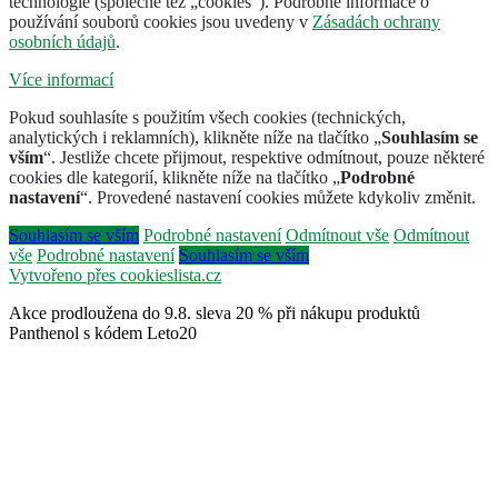
technologie (společně též „cookies“). Podrobné informace o
používání souborů cookies jsou uvedeny v
Zásadách ochrany
osobních údajů
.
Více informací
Pokud souhlasíte s použitím všech cookies (technických,
analytických i reklamních), klikněte níže na tlačítko „
Souhlasím se
vším
“. Jestliže chcete přijmout, respektive odmítnout, pouze některé
cookies dle kategorií, klikněte níže na tlačítko „
Podrobné
nastavení
“. Provedené nastavení cookies můžete kdykoliv změnit.
Souhlasím se vším
Podrobné nastavení
Odmítnout vše
Odmítnout
vše
Podrobné nastavení
Souhlasím se vším
Vytvořeno přes cookieslista.cz
Akce prodloužena do 9.8. sleva 20 % při nákupu produktů
Panthenol s kódem Leto20