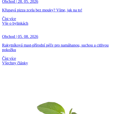
Obchod | 28. 05. 2026
Křupavá pizza zcela bez mouky? Víme, jak na to!
Číst více
Vše o bylinkách
Obchod | 05. 08. 2026
Rakytníková mast-přírodní péče pro namáhanou, suchou a citlivou
pokožku
Číst více
Všechny články