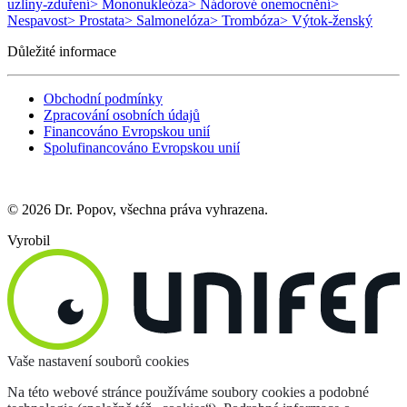
uzliny-zduření
> Mononukleóza
> Nádorové onemocnění
>
Nespavost
> Prostata
> Salmonelóza
> Trombóza
> Výtok-ženský
Důležité informace
Obchodní podmínky
Zpracování osobních údajů
Financováno Evropskou unií
Spolufinancováno Evropskou unií
© 2026 Dr. Popov, všechna práva vyhrazena.
Vyrobil
Vaše nastavení souborů cookies
Na této webové stránce používáme soubory cookies a podobné