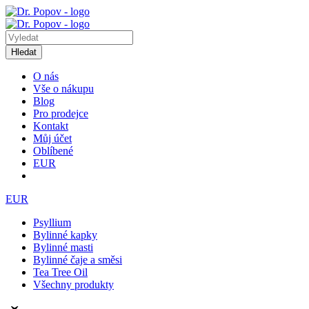
Hledat
O nás
Vše o nákupu
Blog
Pro prodejce
Kontakt
Můj účet
Oblíbené
EUR
EUR
Psyllium
Bylinné kapky
Bylinné masti
Bylinné čaje a směsi
Tea Tree Oil
Všechny produkty