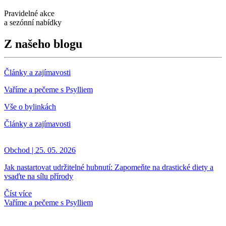
Pravidelné akce
a sezónní nabídky
Z našeho blogu
Články a zajímavosti
Vaříme a pečeme s Psylliem
Vše o bylinkách
Články a zajímavosti
Obchod | 25. 05. 2026
Jak nastartovat udržitelné hubnutí: Zapomeňte na drastické diety a
vsaďte na sílu přírody
Číst více
Vaříme a pečeme s Psylliem