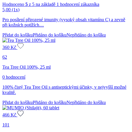
Hodnoceno
5
z 5 na základě
1
hodnocení zákazníka
5,00
(1x)
Pro posílení přirozené imunity (vysoký obsah vitamínu C) a zevně
při kožních potížích....
Přidat do košíku
Přidáno do košíku
Nepřidáno do košíku
360
Kč
62
Tea Tree Oil 100%, 25 ml
0 hodnocení
100% čistý Tea Tree Oil s antiseptickými účinky, v nejvyšší možné
kvalitě.
Přidat do košíku
Přidáno do košíku
Nepřidáno do košíku
466
Kč
101