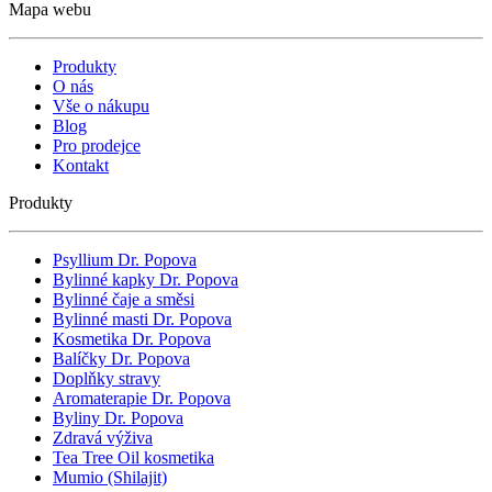
Mapa webu
Produkty
O nás
Vše o nákupu
Blog
Pro prodejce
Kontakt
Produkty
Psyllium Dr. Popova
Bylinné kapky Dr. Popova
Bylinné čaje a směsi
Bylinné masti Dr. Popova
Kosmetika Dr. Popova
Balíčky Dr. Popova
Doplňky stravy
Aromaterapie Dr. Popova
Byliny Dr. Popova
Zdravá výživa
Tea Tree Oil kosmetika
Mumio (Shilajit)