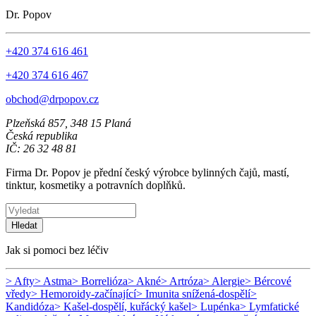
Dr. Popov
+420 374 616 461
+420 374 616 467
obchod@drpopov.cz
Plzeňská 857, 348 15 Planá
Česká republika
IČ: 26 32 48 81
Firma Dr. Popov je přední český výrobce bylinných čajů, mastí,
tinktur, kosmetiky a potravních doplňků.
Hledat
Jak si pomoci bez léčiv
> Afty
> Astma
> Borrelióza
> Akné
> Artróza
> Alergie
> Bércové
vředy
> Hemoroidy-začínající
> Imunita snížená-dospělí
>
Kandidóza
> Kašel-dospělí, kuřácký kašel
> Lupénka
> Lymfatické