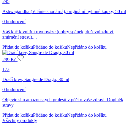
295
Ashwagandha (Vitánie snodárná), originální bylinné kapky, 50 ml
0 hodnocení
Váš klíč k vnitřní rovnováze (dobrý spánek, duševní zdraví,
zmírnění stresu)....
Přidat do košíku
Přidáno do košíku
Nepřidáno do košíku
299
Kč
173
Dračí krev, Sangre de Drago, 30 ml
0 hodnocení
Objevte sílu amazonských pralesů v péči o vaše zdraví. Doplněk
stravy.
Přidat do košíku
Přidáno do košíku
Nepřidáno do košíku
Všechny produkty