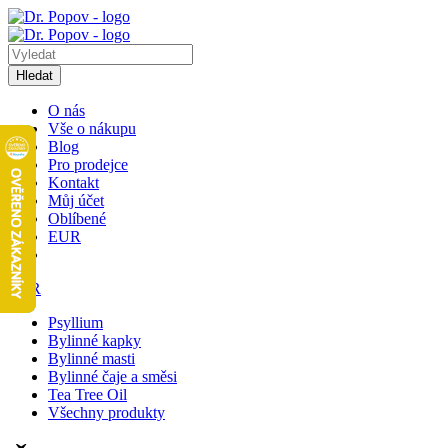
Hledat
O nás
Vše o nákupu
Blog
Pro prodejce
Kontakt
Můj účet
Oblíbené
EUR
EUR
Psyllium
Bylinné kapky
Bylinné masti
Bylinné čaje a směsi
Tea Tree Oil
Všechny produkty