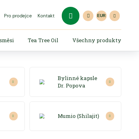
Pro prodejce
Kontakt
EUR
 směsi
Tea Tree Oil
Všechny produkty
Bylinné kapsle
Dr. Popova
Mumio (Shilajit)