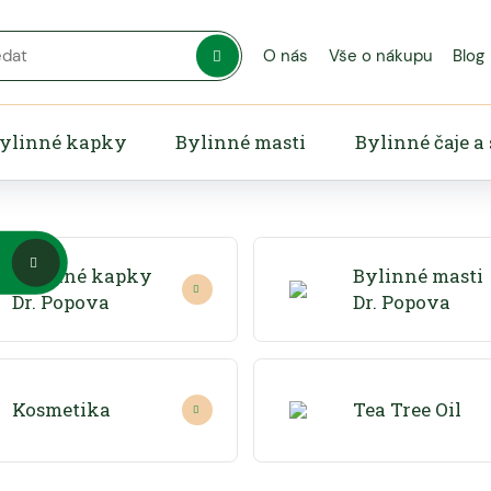
O nás
Vše o nákupu
Blog
bce
ylinné kapky
Bylinné masti
Bylinné čaje a
produktů
Bylinné kapky
Bylinné masti
Dr. Popova
Dr. Popova
Kosmetika
Tea Tree Oil