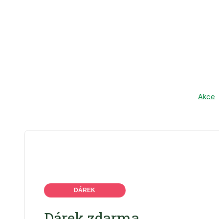
Akce
DÁREK
Dárek zdarma