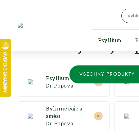
Český výro
Psyllium
B
bylinných 
VŠECHNY PRODUKTY
Psyllium
Dr. Popova
Bylinné čaje a
směsi
Dr. Popova