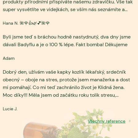
produkty přírodními přispíváte našemu zdravíčku. Vše tak
super vysvětlíte ve videjkách, se vším nás seznámíte a
...
Hana N. 🌺🌹👍🌿💕🌺🌹
Byli jsme teď s bráchou hodně nastydnutý, dva dny jsme
dávali Badyflu a je o 100 % lépe. Fakt bomba! Děkujeme
Adam
Dobrý den, užívám vaše kapky kozlík lékařský, srdečník
obecný – oboje na stres, protože jsem manažerka a dost
mi pomáhají. Co mi teď zachránilo život je Klidná žena.
Moc díky!!! Měla jsem od začátku roku tolik stresu,
...
Lucie J.
Všechny reference