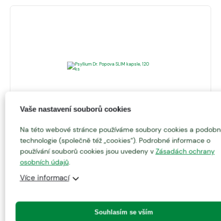
Vaše nastavení souborů cookies
295
Kč
Na této webové stránce používáme soubory cookies a podobn
technologie (společně též „cookies“). Podrobné informace o
Psyllium Dr. Popova SLIM kapsle, 120 ks
používání souborů cookies jsou uvedeny v
Zásadách ochrany
0 hodnocení
osobních údajů
.
Pro efektivní a snadné hubnutí. Kombinace Psyllia a
Více informací
účinných rostlinných extraktů.
Přidat do košíku
Souhlasím se vším