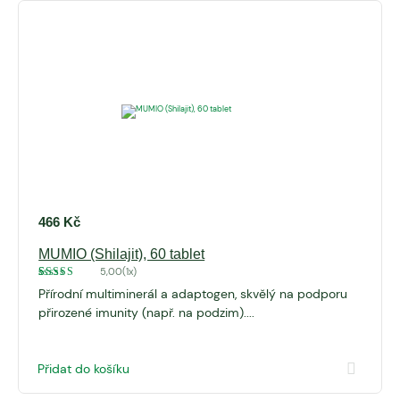
466
Kč
MUMIO (Shilajit), 60 tablet
5,00
(1x)
Hodnoceno
1
Přírodní multiminerál a adaptogen, skvělý na podporu
5
z 5 na
základě
přirozené imunity (např. na podzim)....
hodnocení
zákazníka
Přidat do košíku