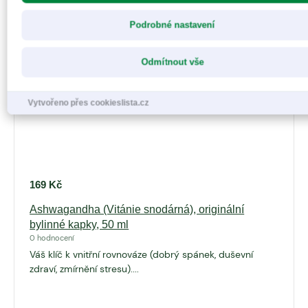
Podrobné nastavení
Odmítnout vše
Vytvořeno přes cookieslista.cz
169
Kč
Ashwagandha (Vitánie snodárná), originální
bylinné kapky, 50 ml
0 hodnocení
Váš klíč k vnitřní rovnováze (dobrý spánek, duševní
zdraví, zmírnění stresu)....