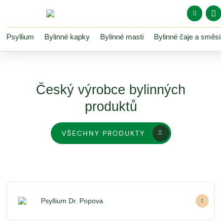
Psyllium
Bylinné kapky
Bylinné masti
Bylinné čaje a směsi
Vše o n
Český výrobce bylinných
Pro pro
Ko
produktů
Můj
Oblí
VŠECHNY PRODUKTY
Psyllium Dr. Popova