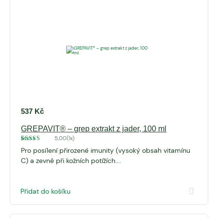
537
Kč
GREPAVIT® – grep extrakt z jader, 100 ml
5,00
(1x)
Hodnoceno
1
Pro posílení přirozené imunity (vysoký obsah vitamínu
5
z 5 na
základě
C) a zevně při kožních potížích....
hodnocení
zákazníka
Přidat do košíku