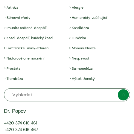
> Artróza
> Alergie
> Bércové vředy
> Hemoroidy-začínající
> Imunita snížená-dospělí
> Kandidóza
> Kašel-dospělí, kuřácký kašel
> Lupénka
> Lymfatické uzliny-zduření
> Mononukleóza
> Nádorové onemocnění
> Nespavost
> Prostata
> Salmonelóza
> Trombóza
> Výtok-ženský
Dr. Popov
+420 374 616 461
+420 374 616 467