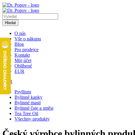
Hledat
O nás
Vše o nákupu
Blog
Pro prodejce
Kontakt
Můj účet
Oblíbené
EUR
EUR
Psyllium
Bylinné kapky
Bylinné masti
Bylinné čaje a směsi
Tea Tree Oil
Všechny produkty
Český výrobce bylinných produ