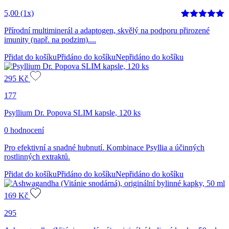
5,00
(1x)
Hodnoceno
1
Přírodní multiminerál a adaptogen, skvělý na podporu přirozené
5
z 5 na
imunity (např. na podzim)....
základě
hodnocení
Přidat do košíku
Přidáno do košíku
Nepřidáno do košíku
zákazníka
295
Kč
177
Psyllium Dr. Popova SLIM kapsle, 120 ks
0 hodnocení
Pro efektivní a snadné hubnutí. Kombinace Psyllia a účinných
rostlinných extraktů.
Přidat do košíku
Přidáno do košíku
Nepřidáno do košíku
169
Kč
295