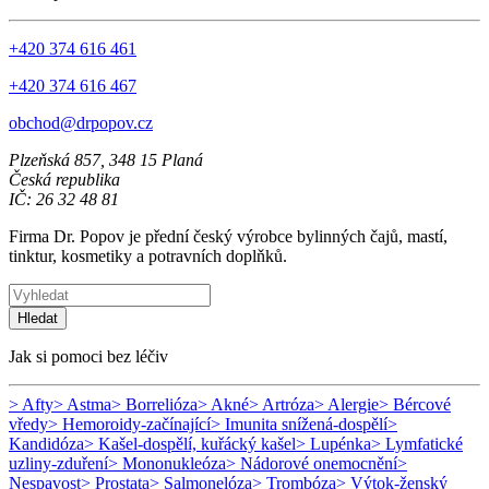
+420 374 616 461
+420 374 616 467
obchod@drpopov.cz
Plzeňská 857, 348 15 Planá
Česká republika
IČ: 26 32 48 81
Firma Dr. Popov je přední český výrobce bylinných čajů, mastí,
tinktur, kosmetiky a potravních doplňků.
Hledat
Jak si pomoci bez léčiv
> Afty
> Astma
> Borrelióza
> Akné
> Artróza
> Alergie
> Bércové
vředy
> Hemoroidy-začínající
> Imunita snížená-dospělí
>
Kandidóza
> Kašel-dospělí, kuřácký kašel
> Lupénka
> Lymfatické
uzliny-zduření
> Mononukleóza
> Nádorové onemocnění
>
Nespavost
> Prostata
> Salmonelóza
> Trombóza
> Výtok-ženský