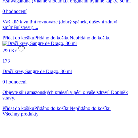
Ashwagandha (Vitánie snodárná), originální bylinné kapky, 50 ml
0 hodnocení
Váš klíč k vnitřní rovnováze (dobrý spánek, duševní zdraví,
zmírnění stresu)....
Přidat do košíku
Přidáno do košíku
Nepřidáno do košíku
299
Kč
173
Dračí krev, Sangre de Drago, 30 ml
0 hodnocení
Objevte sílu amazonských pralesů v péči o vaše zdraví. Doplněk
stravy.
Přidat do košíku
Přidáno do košíku
Nepřidáno do košíku
Všechny produkty