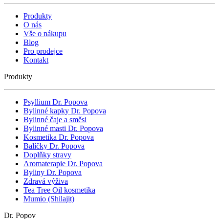
Produkty
O nás
Vše o nákupu
Blog
Pro prodejce
Kontakt
Produkty
Psyllium Dr. Popova
Bylinné kapky Dr. Popova
Bylinné čaje a směsi
Bylinné masti Dr. Popova
Kosmetika Dr. Popova
Balíčky Dr. Popova
Doplňky stravy
Aromaterapie Dr. Popova
Byliny Dr. Popova
Zdravá výživa
Tea Tree Oil kosmetika
Mumio (Shilajit)
Dr. Popov