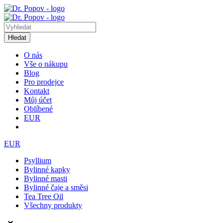
Hledat
O nás
Vše o nákupu
Blog
Pro prodejce
Kontakt
Můj účet
Oblíbené
EUR
EUR
Psyllium
Bylinné kapky
Bylinné masti
Bylinné čaje a směsi
Tea Tree Oil
Všechny produkty