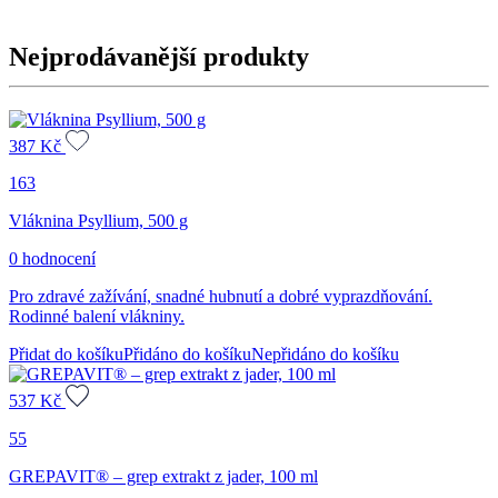
Nejprodávanější produkty
387
Kč
163
Vláknina Psyllium, 500 g
0 hodnocení
Pro zdravé zažívání, snadné hubnutí a dobré vyprazdňování.
Rodinné balení vlákniny.
Přidat do košíku
Přidáno do košíku
Nepřidáno do košíku
537
Kč
55
GREPAVIT® – grep extrakt z jader, 100 ml