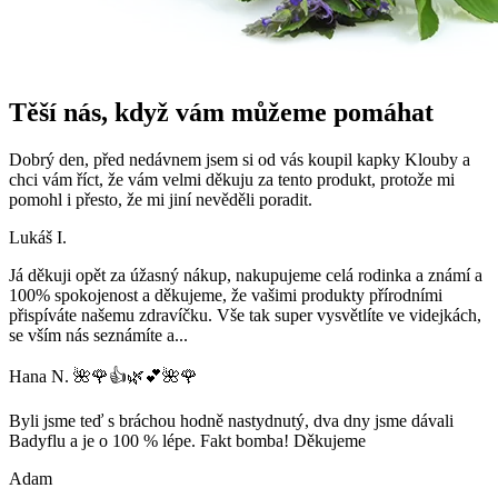
Těší nás, když vám můžeme pomáhat
Dobrý den, před nedávnem jsem si od vás koupil kapky Klouby a
chci vám říct, že vám velmi děkuju za tento produkt, protože mi
pomohl i přesto, že mi jiní nevěděli poradit.
Lukáš I.
Já děkuji opět za úžasný nákup, nakupujeme celá rodinka a známí a
100% spokojenost a děkujeme, že vašimi produkty přírodními
přispíváte našemu zdravíčku. Vše tak super vysvětlíte ve videjkách,
se vším nás seznámíte a
...
Hana N. 🌺🌹👍🌿💕🌺🌹
Byli jsme teď s bráchou hodně nastydnutý, dva dny jsme dávali
Badyflu a je o 100 % lépe. Fakt bomba! Děkujeme
Adam