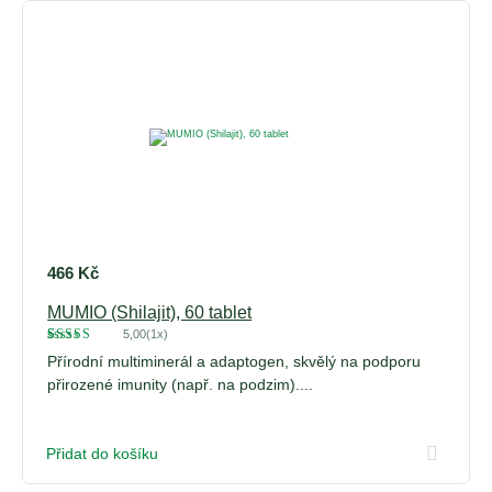
466
Kč
MUMIO (Shilajit), 60 tablet
5,00
(1x)
Hodnoceno
1
Přírodní multiminerál a adaptogen, skvělý na podporu
5
z 5 na
základě
přirozené imunity (např. na podzim)....
hodnocení
zákazníka
Přidat do košíku