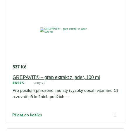
537
Kč
GREPAVIT® – grep extrakt z jader, 100 ml
5,00
(1x)
Hodnoceno
1
Pro posílení přirozené imunity (vysoký obsah vitamínu C)
5
z 5 na
základě
a zevně při kožních potížích....
hodnocení
zákazníka
Přidat do košíku