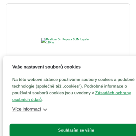
Vaše nastavení souborů cookies
295
Kč
Na této webové stránce používáme soubory cookies a podobné
technologie (společně též „cookies“). Podrobné informace o
Psyllium Dr. Popova SLIM kapsle, 120 ks
používání souborů cookies jsou uvedeny v
Zásadách ochrany
0 hodnocení
osobních údajů
.
Pro efektivní a snadné hubnutí. Kombinace Psyllia a
Více informací
účinných rostlinných extraktů.
Přidat do košíku
Souhlasím se vším